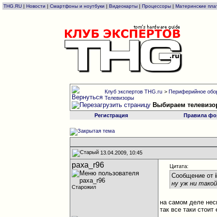
THG.RU
|
Новости
|
Смартфоны и ноутбуки
|
Видеокарты
|
Процессоры
|
Материнские пла
Клуб экспертов THG.ru
>
Периферийное обо
Телевизоры
Выбираем телевизо
Регистрация
Правила фо
13.04.2009, 10:45
paxa_r96
Цитата:
Сообщение от
ну уж ни такой
Старожил
на самом деле нес
так все таки стоит