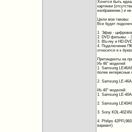
Хочется быть идеа
картинки (отсутст
изображении.) и н
Цели мои таковы:
Все будет подключ
1. Эфир - цифрово
2. DVD фильмы. -
3. Blu-rey и HD-DV
4. Подключение ПК
относится и к букв
Претинденты на при
Из 46" моделей
1. Samsung LE46A6
более интересные 
2. Samsung LE-46
Из 40" моделей:
1. Samsung LE-40A
2. Samsung LE40A6
3. Sony KDL-40Z45
4. Philips 42PFL96
вариант)