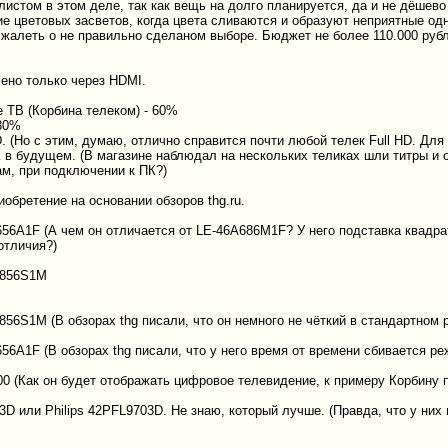
листом в этом деле, так как вещь на долго планируется, да и не дёшево
вие цветовых засветов, когда цвета сливаются и образуют неприятные од
е жалеть о не правильно сделаном выборе. Бюджет не более 110.000 руб
ено только через HDMI.
е ТВ (Корбина телеком) - 60%
 30%
D. (Но с этим, думаю, отлично справится почти любой телек Full HD. Для
 в будущем. (В магазине наблюдал на нескольких теликах шли титры и 
ам, при подключении к ПК?)
обретение на основании обзоров thg.ru.
56A1F (А чем он отличается от LE-46A686M1F? У него подставка квадрат
отличия?)
A856S1M
856S1M (В обзорах thg писали, что он немного не чёткий в стандартном
56A1F (В обзорах thg писали, что у него время от времени сбивается ре
00 (Как он будет отображать цифровое телевидение, к примеру Корбину
03D или Philips 42PFL9703D. Не знаю, который лучше. (Правда, что у них