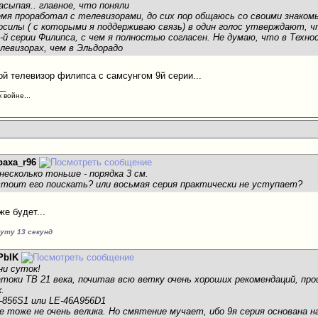
асыпая.. главное, что поняли
емя проработал с телевизорами, до сих пор общаюсь со своими знако
осилы ( с которыми я поддерживаю связь) в один голос утверждают, чт
 9-й серии Филипса, с чем я полностью согласен. Не думаю, что в Тех
левизорах, чем в Эльдорадо
ой телевизор филипса с самсунгом 9й серии...
__
 войне...
paxa_r96
несколько тоньше - порядка 3 см.
стоит его поискать? или восьмая серия практически не уступает?
же будет...
нуту 13 секунд
PbIK
ни суток!
токи ТВ 21 века, почитав всю ветку очень хороших рекомендаций, пр
.
-856S1 или LE-46A956D1
е тоже не очень велика. Но смятение мучает, ибо 9я серия основана на