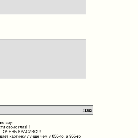
#
1282
 не врут
ти своих глаз!!!
его. ОЧЕНЬ КРАСИВО!!!
ает картинку лучше чем у 856-го, а 956-го