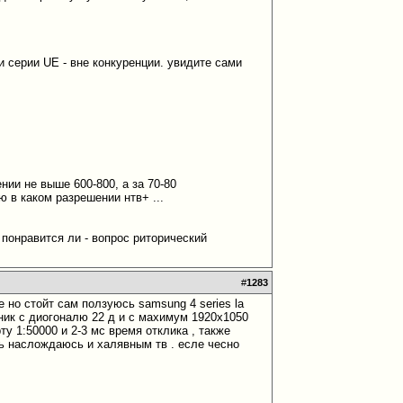
ки серии UE - вне конкуренции. увидите сами
нии не выше 600-800, а за 70-80
ю в каком разрешении нтв+ ...
, понравится ли - вопрос риторический
#
1283
 но стойт сам ползуюсь samsung 4 series la
ник с диогоналю 22 д и с махимум 1920х1050
ту 1:50000 и 2-3 мс время отклика , также
рь наслождаюсь и халявным тв . есле чесно