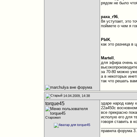
рядом не было что
paxa_r96
,
8я уступает, это т
поймете о чем я го
PbIK
,
как это разница в
Martell
,
для эфира очень ка
высокопроизводител
за 70-80 можно уж
а в некоторых инет
так что решать вам
14.04.2009, 14:38
torque45
здаре народ каму к
22а450с восновном
все прекрасно пока
исполую его для т
Старожил
говоря ставить в к
________________
правила форума 3.