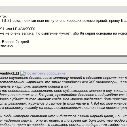
уток!
 ТВ 21 века, почитав всю ветку очень хороших рекомендаций, прошу Ва
6S1 или LE-46A956D1
же не очень велика. Но смятение мучает, ибо 9я серия основана на новой
. Вопрос 2х дней
спасибо.
ivashka1111
ипсы научаться делать свою матрицу черной и сделают нормальное м
естественной картинки, то этим страдают все ЖК телевизоры, и сам
альные картинки выдают сонька и лж...
ак то советовать засовывать свое субъективное мнение в опу, когда 
фразу понял только с 5го раза, прочитайте дословно и подумайте как 
моего субъективного мнения: когда мое мнение разделяет большинст
ерты различных журналов и сайтов (в том числе и THG) то мое мнени
о к реальному взгляду на вещи подкрепленным постоянным просмотром
ть люди которые считают что у филипсов самый черный цвет, или ч
ая надежная марка... это их право, в то время как большинство людей
лобость прет из народа... я пытаюсь помочь в выборе тем людям к