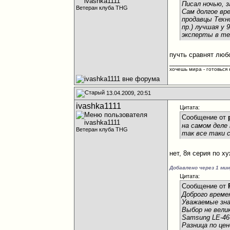
Писал ночью, з
Ветеран клуба THG
Сам долгое вр
продавцы Техн
пр.) лучшая у
эксперты в те
пучть сравнят люб
________________
хочешь мира - готовься к
13.04.2009, 20:51
ivashka1111
Цитата:
Сообщение от
на самом деле 
Ветеран клуба THG
так все таки 
нет, 8я серия по ху
Добавлено через 1 ми
Цитата:
Сообщение от
Доброго време
Уважаемые зна
Выбор не велик
Samsung LE-46
Разница по цен