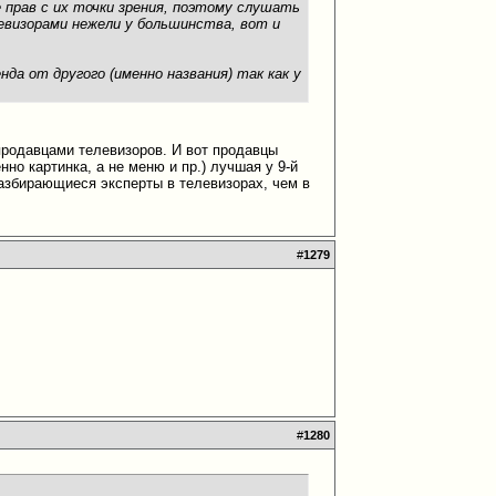
е прав с их точки зрения, поэтому слушать
евизорами нежели у большинства, вот и
да от другого (именно названия) так как у
продавцами телевизоров. И вот продавцы
но картинка, а не меню и пр.) лучшая у 9-й
разбирающиеся эксперты в телевизорах, чем в
#
1279
#
1280