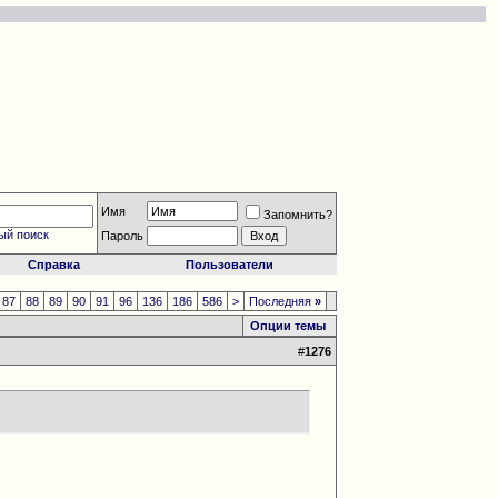
Имя
Запомнить?
ый поиск
Пароль
Справка
Пользователи
87
88
89
90
91
96
136
186
586
>
Последняя
»
Опции темы
#
1276