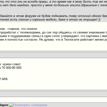
ть то что они не всегда правы, в то время как я могу быть так же н
и нет дело каждого, просто у меня по-больше опыта обрашения с тел
, давайте в этом форуме не будем поднимать тему отличий одного брен
ителей есть плохие и хорошие модели, даже я этого не отрицаю!
))
ая.. главное, что поняли
проработал с телевизорами, до сих пор общаюсь со своими знакомыми 
рыми я поддерживаю связь) в один голос утверждают, что картинка ( имен
чем я полностью согласен. Не думаю, что в Техносиле работают менее 
: нужен совет.
 70 000-80 000.
е двд.
dapon