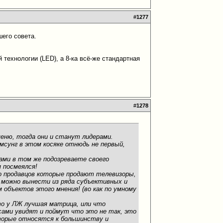
#
1277
шего совета.
 технологии (LED), а 8-ка всё-же стандартная
#
1278
еню, тогда они и станут лидерами.
сунг в этом косяке отнюдь не первый,
сами в том же подозреваете своего
я посмеялся!
во продавцов которые продают телевизоры,
е можно вынести из ряда субъективных и
 объектов этого мнения! (во как по умному
то у ЛЖ лучшая матрица, или что
 сами увидят и поймут что это не так, это
оторые относятся к большинству и