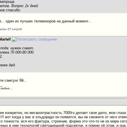
матрица.
етов. Вопрос 2х дней
ное спасибо.
в... один из лучших телевизоров на данный момент...
нуты 27 секунд
Martell
пода: нужен совет.
лека 70 000-80 000.
2.
реже двд.
и самсунг 8й...
__
 войне...
ее конкретно, но мегаконтрастность 7000го делает свое дело, мои глаза
!! вот когда у вас в эльдорадо он появится, вы не сможете от него отвес
го тонкости, вся его фактура, строение, форма это что-то не из мира с
ных в нем технологий светодиодной подсветки, я помню об этом, и она д