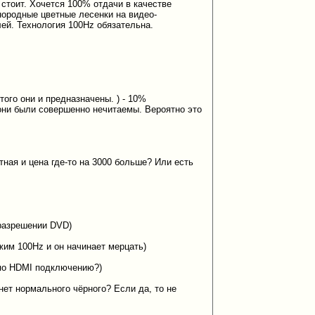
 стоит. Хочется 100% отдачи в качестве
нородные цветные лесенки на видео-
лей. Технология 100Hz обязательна.
 того они и предназначены.
) - 10%
они были совершенно нечитаемы. Вероятно это
ная и цена где-то на 3000 больше? Или есть
 разрешении DVD)
жим 100Hz и он начинает мерцать)
 по HDMI подключению?)
 нет нормального чёрного? Если да, то не