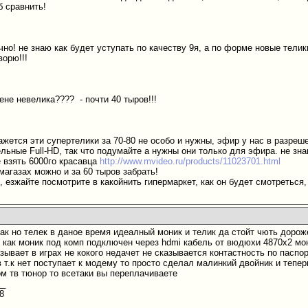
б сравнить!
очно! не знаю как будет уступать по качеству 9я, а по форме новые тели
ворю!!!
 цене невелика????
- почти 40 тыров!!!
жется эти супертелики за 70-80 не особо и нужны, эфир у нас в разреше
ьные Full-HD, так что подумайте а нужны они только для эфира. не зна
е взять 6000го красавца
http://www.mvideo.ru/products/11023701.html
магазах можно и за 60 тыров забрать!
, езжайте посмотрите в какойнить гипермаркет, как он будет смотреться
ак но телек в даное время идеалный моник и телик да стойт чють дороже
 как моник под комп подключен через hdmi кабель от вюдюхи 4870х2 мо
зывает в играх не кокого недачет не сказывается контастность по паспор
в т.к нет поступает к модему то просто сделал малинкий двойник и тепе
ом тв тюнор то всетаки вы переплачиваете
__
8