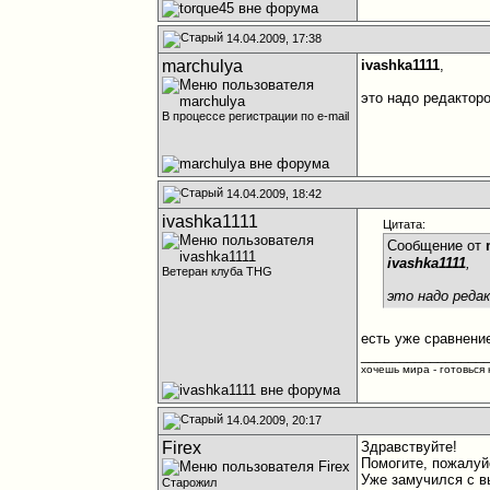
14.04.2009, 17:38
marchulya
ivashka1111
,
это надо редактор
В процессе регистрации по e-mail
14.04.2009, 18:42
ivashka1111
Цитата:
Сообщение от
ivashka1111
,
Ветеран клуба THG
это надо реда
есть уже сравнение
________________
хочешь мира - готовься к
14.04.2009, 20:17
Firex
Здравствуйте!
Помогите, пожалуй
Уже замучился с в
Старожил