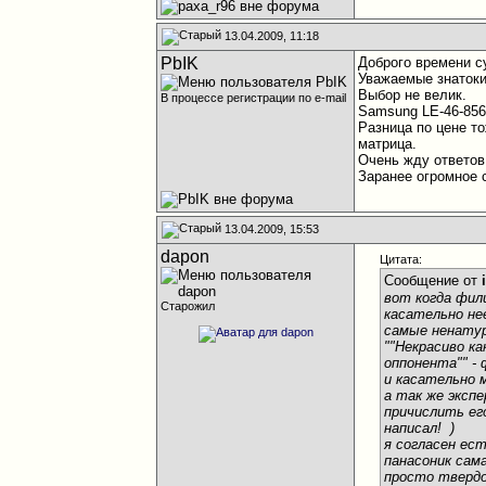
13.04.2009, 11:18
PbIK
Доброго времени с
Уважаемые знатоки
Выбор не велик.
В процессе регистрации по e-mail
Samsung LE-46-85
Разница по цене то
матрица.
Очень жду ответов
Заранее огромное 
13.04.2009, 15:53
dapon
Цитата:
Сообщение от
вот когда фил
Старожил
касательно не
самые ненатур
""Некрасиво к
оппонента"" - 
и касательно 
а так же эксп
причислить ег
написал!
)
я согласен ес
панасоник сам
просто твердо