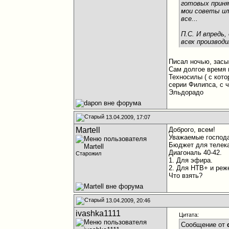
готовых приня
мои советы ил
все...
П.С. И впредь
всех производ
Писал ночью, засып
Сам долгое время 
Техносилы ( с кото
серии Филипса, с 
Эльдорадо
13.04.2009, 17:07
Martell
Доброго, всем!
Уважаемые господа
Бюджет для телека
Диагональ 40-42.
Старожил
1. Для эфира.
2. Для НТВ+ и реж
Что взять?
13.04.2009, 20:46
ivashka1111
Цитата:
Сообщение от