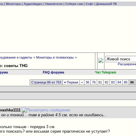
ты
|
Мониторы
|
Аудио/видео
|
Накопители
|
Собери сам
|
Софт
|
Домашний ПК
рудование и гаджеты
>
Мониторы и телевизоры
>
Расширенн
р: советы THG
рума
FAQ форума
Чат Telegram
Страница 86 из 763
«
Первая
<
36
76
81
82
83
84
85
86
ivashka1111
 он и тонкий... там в районе 4.5 см, если не ошибаюсь...
колько тоньше - порядка 3 см.
 его поискать? или восьмая серия практически не уступает?