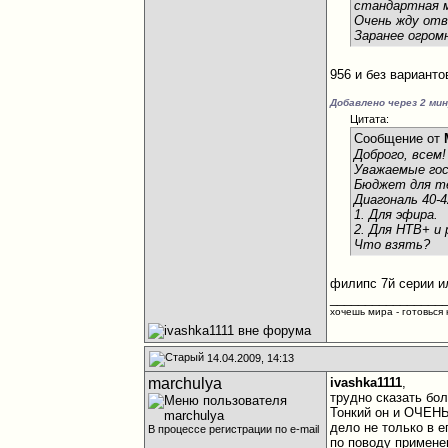
стандартная 
Очень жду отв
Заранее огром
956 и без варианто
Добавлено через 2 ми
Цитата:
Сообщение от
Доброго, всем!
Уважаемые гос
Бюджет для те
Диагональ 40-4
1. Для эфира.
2. Для НТВ+ и 
Что взять?
филипс 7й серии ил
________________
хочешь мира - готовься к
14.04.2009, 14:13
marchulya
ivashka1111
,
трудно сказать бол
Тонкий он и ОЧЕНЬ!
дело не только в е
В процессе регистрации по e-mail
по поводу применен