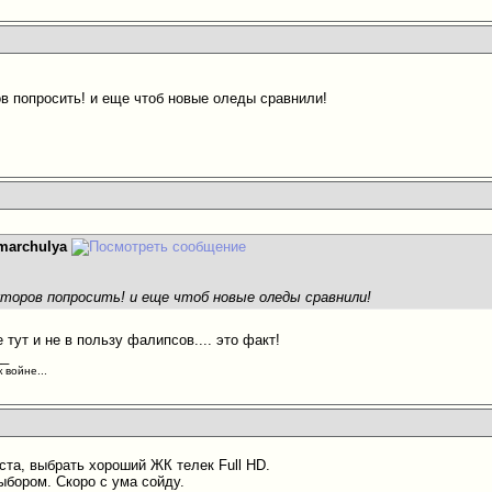
ов попросить! и еще чтоб новые оледы сравнили!
marchulya
кторов попросить! и еще чтоб новые оледы сравнили!
 тут и не в пользу фалипсов.... это факт!
__
 войне...
ста, выбрать хороший ЖК телек Full HD.
ыбором. Скоро с ума сойду.