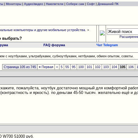
ты
|
Мониторы
|
Аудио/видео
|
Накопители
|
Собери сам
|
Софт
|
Домашний ПК
альные компьютеры и другие мобильные устройства.
>
Расширенн
то выбрать?
рума
FAQ форума
Чат Telegram
ем с ноутбуками, ультрабуками, субноутбуками, нетбуками, обмен опытом, советы.
Страница 105 из 745
«
Первая
<
5
55
95
100
101
102
103
104
105
106
скажите, пожалуйста, ноутбук достаточно мощный для комфортной работ
(контрастность и яркость). по деньгам 45-50 тысяч. желательно ещё и д
 W700 51000 руб.