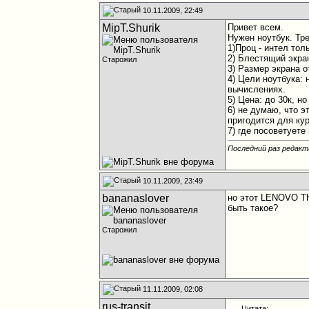
10.11.2009, 22:49
MipT.Shurik
Привет всем.
Нужен ноутбук. Тр
1)Проц - интел тол
2) Блестящий экран
Старожил
3) Размер экрана о
4) Цели ноутбука:
вычислениях.
5) Цена: до 30к, н
6) не думаю, что 
пригодится для ку
7) где посоветуете
Последний раз редакти
10.11.2009, 23:49
bananaslover
но этот LENOVO TH
быть такое?
Старожил
11.11.2009, 02:08
rus-transit
Цитата: