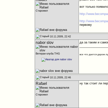
вот только появило
Старожил
http://www.becompa
http://www.becompa
первому
10.11.2009, 22:42
nabor slov
да за таким и само
________________
Ветеран клуба THG
все что дается даром л
10.11.2009, 22:46
Rafael
ну так стоит ли пе
Старожил