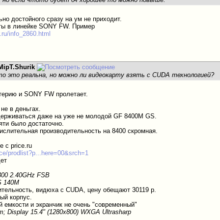
ьно достойного сразу на ум не приходит.
ты в линейке SONY FW. Пример
.ru/info_2860.html
MipT.Shurik
что это реальна, но можно ли видеокарту взять с CUDA технологией?
итерию и SONY FW пролетает.
не в деньгах.
ерживаться даже на уже не молодой GF 8400M GS.
яти было достаточно.
ислительная производительность на 8400 скромная.
 с price.ru
price/prodlist?p...here=00&srch=1
дет
8300 2.40GHz FSB
S 140M
тельность, видюха с CUDA, цену обещают 30119 р.
ый корпус.
й емкости и экранчик не очень "современный"
 Display 15.4" (1280x800) WXGA Ultrasharp