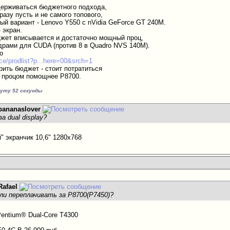
держиваться бюджетного подхода,
сразу пусть и не самого топового,
ый вариант - Lenovo Y550 с nVidia GeForce GT 240M.
 экран.
жет вписывается и достаточно мощный проц,
драми для CUDA (против 8 в Quadro NVS 140M).
о
price/prodlist?p...here=00&srch=1
ить бюджет - стоит потратиться
 процом помощнее P8700.
нуту 52 секунды
bananaslover
а dual display?
" экранчик 10,6" 1280x768
Rafael
ли переплачивать за P8700(P7450)?
Pentium® Dual-Core Т4300