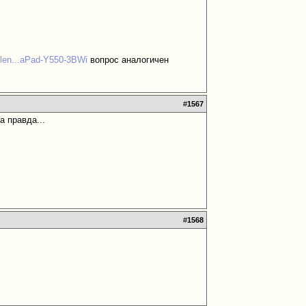
/len...aPad-Y550-3BWi
вопрос аналогичен
#
1567
а правда...
#
1568