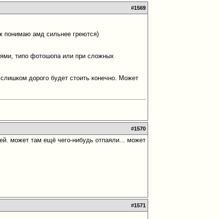
#
1569
так понимаю амд сильнее греются)
ниями, типо фотошопа или при сложных
е слишком дорого будет стоить конечно. Может
#
1570
й. может там ещё чего-нибудь отпаяли... может
#
1571