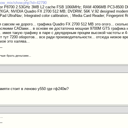
/show_mix/show.php?id=42790
ssor P8700 2.53GHz 3MB L2 cache FSB 1066MHz; RAM 4096MB PC3-8500 
 WXGA; NVIDIA Quadro FX 2700 512 MB; DVDRW; 56K V.92 designed modem; G
Pad UltraNav; Integrated color calibration, ; Media Card Reader; Fingerprint 
 савсем не дорого... графика Quadro FX 2700 512 MB это огого... сколь
 всякими CADами... в основе ее достаточна мощная 9700M GTS графика 
.. имея такую графику в паре с двуядерным процем высокой частоты и 4
нт тут 7200 оборотов... все ради производительности... отсюда низкое вр
акое это халява...
__
учше брать деньгами...
амяти стоит в леново у550 где гф240м?
..
__