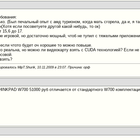
ебования:
ько. (Был печальный опыт с амд турионом, когда мать сгорела, да и, я 
(Хотя если посоветуете другой какой нибудь, то ок)
т 15,6 до 17.
 не игровой, но достаточно мощный, чтоб не тупил с тяжелыми приложе
о если чтото будет оч хорошее то можно повыше.
это реальна, но можно ли видеокарту взять с CUDA технологией? Если н
рсовой.
 взять?
ровалось MipT.Shurik, 10.11.2009 в
23:07
. Причина: орф
INKPAD W700 51000 руб отличается от стандартного W700 комплектацие