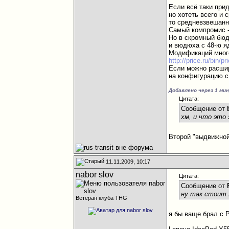
Если всё таки при
но хотеть всего и 
то средневзвешанн
Самый компромис -
Но в скромный бюд
и вюдюха с 48-ю я
Модификаций мног
http://price.ru/bin/
Если можно расшир
на конфигурацию с
Добавлено через 1 ми
Цитата:
Сообщение от
хм, и что это з
Второй "выдвижной
11.11.2009, 10:17
nabor slov
Цитата:
Сообщение от
ну так стоит 
Ветеран клуба THG
я бы ваще брал с 