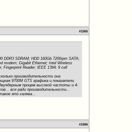
#
1565
500 DDR3 SDRAM; HDD 160Gb 7200rpm SATA;
modem; Gigabit Ethernet; Intel Wireless
; Fingerprint Reader; IEEE 1394; 9 cell
 сколько производительности она
мощная 9700M GTS графика и показатели
 двуядерным процем высокой частоты и 4-
в... все ради производительности...
такое это халява...
#
1566