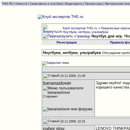
THG.RU
|
Новости
|
Смартфоны и ноутбуки
|
Видеокарты
|
Процессоры
|
Материнские пла
Клуб экспертов THG.ru
>
Переносные персон
Ноутбуки, нетбуки, ультрабуки
Ноутбук для игр. Ч
Регистрация
Правила фо
Ноутбуки, нетбуки, ультрабуки
Обсуждение пробл
10.11.2009, 21:45
bananaslover
Здравствуйте! под
хорошего качества 
Старожил
10.11.2009, 22:15
nabor slov
LENOVO THINKPAD