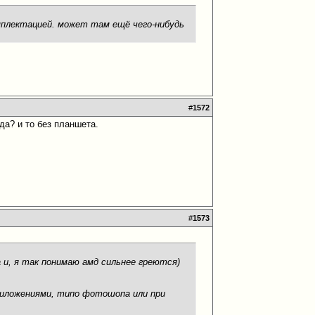
плектацией. может там ещё чего-нибудь
#
1572
ида? и то без планшета.
#
1573
а и, я так понимаю амд сильнее греются)
риложениями, типо фотошопа или при