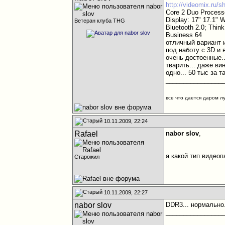
http://videomix.ru
Core 2 Duo Proce
Display: 17" 17.1"
Ветеран клуба THG
Bluetooth 2.0; Think
Business 64
отличный вариант и
под наботу с 3D и
очень достоенные.
тварить... даже ви
одно... 50 тыс за т
________________
все что дается даром л
10.11.2009, 22:24
Rafael
nabor slov
,
а какой тип видеоп
Старожил
10.11.2009, 22:27
nabor slov
DDR3... нормально.
________________