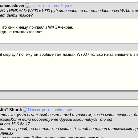
bananaslover
VO THINKPAD W700 51000 руб отличается от стандартного W700 ком
жет быть такое?
 что они к нему припаяли WXGA-экран,
гда не комплектовался.
ual display? почему он вообще там назван W700? только из-за внешнего в
MipT.Shurik
л только. (Был печальный опыт с амд турионом, когда мать сгорела, д
экран(Хотя если посоветуете другой какой нибудь, то ок)
на от 15,6 до 17.
ука: не игровой, но достаточно мощный, чтоб не тупил с тяжелыми п
лениях.
0к, но если чтото будет оч хорошее то можно повыше.