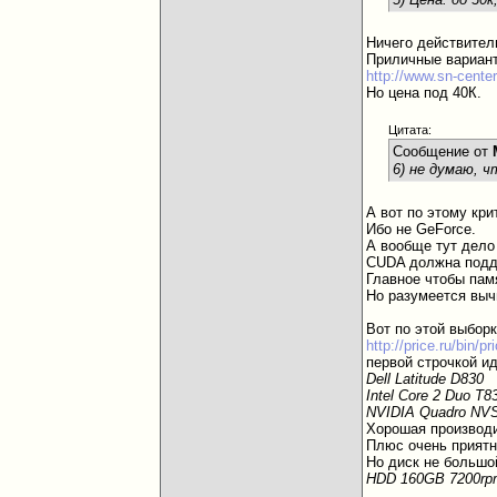
Ничего действител
Приличные вариан
http://www.sn-center
Но цена под 40К.
Цитата:
Сообщение от
6) не думаю, 
А вот по этому кр
Ибо не GeForce.
А вообще тут дело 
CUDA должна подд
Главное чтобы пам
Но разумеется выч
Вот по этой выборке
http://price.ru/bin/
первой строчкой и
Dell Latitude D830
Intel Core 2 Duo T
NVIDIA Quadro NV
Хорошая производи
Плюс очень приятн
Но диск не большо
HDD 160GB 7200rpm;