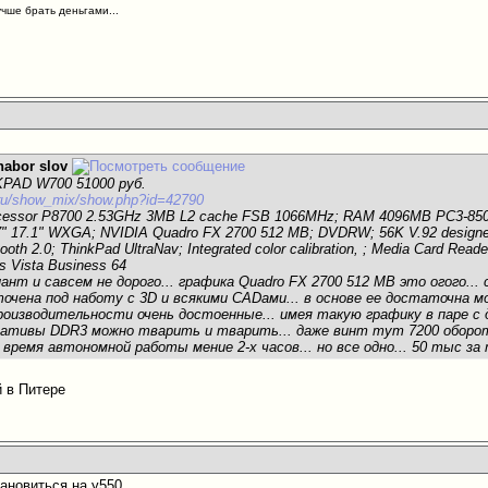
учше брать деньгами...
nabor slov
PAD W700 51000 руб.
x.ru/show_mix/show.php?id=42790
ocessor P8700 2.53GHz 3MB L2 cache FSB 1066MHz; RAM 4096MB PC3-8
17" 17.1" WXGA; NVIDIA Quadro FX 2700 512 MB; DVDRW; 56K V.92 designed 
oth 2.0; ThinkPad UltraNav; Integrated color calibration, ; Media Card Reader
s Vista Business 64
нт и савсем не дорого... графика Quadro FX 2700 512 MB это огого...
точена под наботу с 3D и всякими CADами... в основе ее достаточна 
роизводительности очень достоенные... имея такую графику в паре с
ративы DDR3 можно тварить и тварить... даже винт тут 7200 оборото
время автономной работы мение 2-х часов... но все одно... 50 тыс за 
й в Питере
тановиться на у550