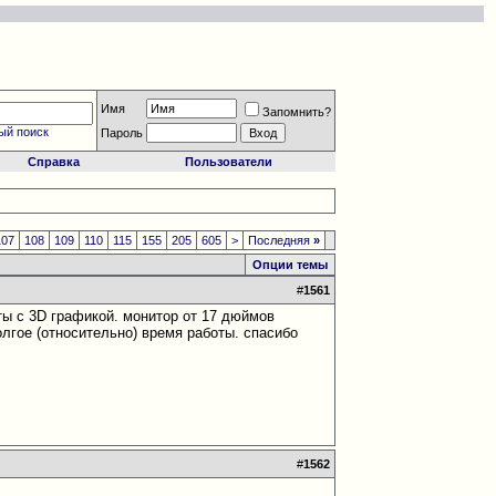
Имя
Запомнить?
ый поиск
Пароль
Справка
Пользователи
107
108
109
110
115
155
205
605
>
Последняя
»
Опции темы
#
1561
ы с 3D графикой. монитор от 17 дюймов
олгое (относительно) время работы. спасибо
#
1562