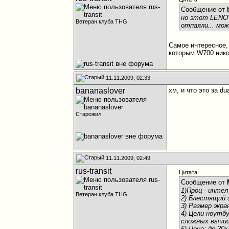
Сообщение от
но этот LENO
Ветеран клуба THG
отпаяли... мо
Самое интересное,
которым W700 нико
11.11.2009, 02:33
bananaslover
хм, и что это за d
Старожил
11.11.2009, 02:49
rus-transit
Цитата:
Сообщение от
1)Проц - инте
Ветеран клуба THG
2) Блестящий 
3) Размер экра
4) Цели ноутб
сложных вычис
5) Цена: до 3