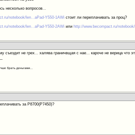
сь несколько вопросов...
ct.ru/notebook/len...aPad-Y550-1AWi
стоит ли переплачивать за проц?
ct.ru/notebook/len...aPad-Y550-2AWi
или
http://www.becompact.ru/notebook
му съездит не грех... халява граничвщая с нае... кароче не верица что эт
__
учше брать деньгами...
реплачивать за P8700(P7450)?