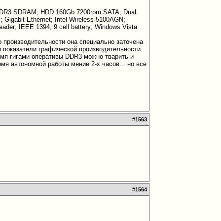
DDR3 SDRAM; HDD 160Gb 7200rpm SATA; Dual
igabit Ethernet; Intel Wireless 5100AGN;
Reader; IEEE 1394; 9 cell battery; Windows Vista
ко производительности она специально заточена
и показатели графической производительности
-мя гигами оперативы DDR3 можно тварить и
емя автономной работы мение 2-х часов... но все
#
1563
#
1564