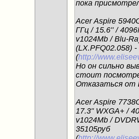
пока присмотре
Acer Aspire 5940
ГГц / 15.6'' / 40
v1024Mb / Blu-Ra
(LX.PFQ02.058) -
(
http://www.elise
Но он сильно в
стоит посмотре
Отказаться от Б
Acer Aspire 7738
17.3" WXGA+ / 4
v1024Mb / DVDRW 
35105руб
(
http://www.elise