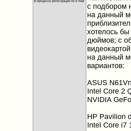
В процессе регистрации по e-mail
с подбором н
на данный м
приблизител
хотелось бы 
дюймов; с о
видеокартой..
на данный м
вариантов:
ASUS N61Vn
Intel Core 2
NVIDIA GeFor
HP Pavilion 
Intel Core i7