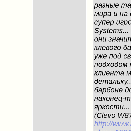
разные та
мира и на
супер игро
Systems... 
они значи
клевого б
уже под с
подходом к
клиента м
детальку.
барбоне д
наконец-т
яркости..
(Clevo W8
http://www.