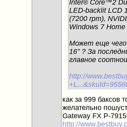
Intel® Core™2 D
LED-backlit LCD 
(7200 rpm), NVID
Windows 7 Home
Может еще чего-
16" ? За последн
главное соотнош
http://www.bestbu
+L...&skuId=9556
как за 999 баксов 
желательно пошуст
Gateway FX P-7915u
http://www.bestbuy