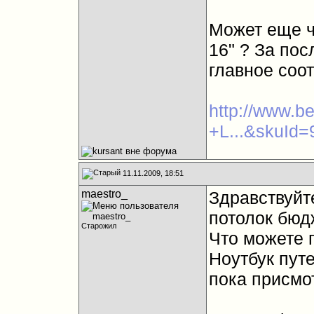
Может еще ч
16" ? За по
главное соо
http://www.b
+L...&skuId
11.11.2009, 18:51
maestro_
Здравствуйте
потолок бюдж
Старожил
Что можете п
Ноутбук путе
пока присмо