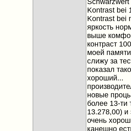
Schwarzwert 
Kontrast bei 
Kontrast bei 
яркость норм
выше комфор
контраст 100
моей памяти 
слижу за тес
показал такой
хороший...
производител
новые процы
более 13-ти 
13.278,00) и 
очень хороши
канешно есть