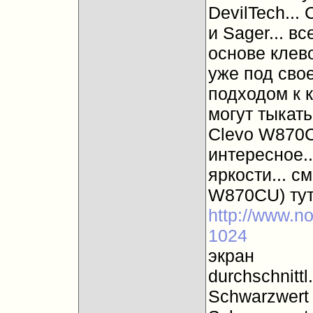
DevilTech... 
и Sager... в
основе клев
уже под сво
подходом к к
могут тыкать
Clevo W870C
интересное..
яркости... с
W870CU) тут
http://www.no
1024
экран
durchschnitt
Schwarzwert 