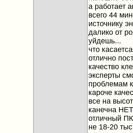
а работает 
всего 44 мин
источнику эн
далико от ро
уйдешь...
что касаетса
отлично пос
качество кле
эксперты см
проблемам к
кароче качес
все на высоте
канечна НЕТ.
отличный ПК 
не 18-20 тыс