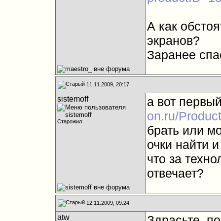
А как обстоя
экранов?
Заранее спа
11.11.2009, 20:17
sistemoff
а вот первый
on.ru/Produc
Старожил
брать или мо
очки найти и
что за техно
отвечает?
12.11.2009, 09:24
atw
Здрасьте, п