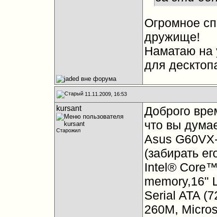
Огромное сп
дружище!
Наматаю на у
для десктоп
11.11.2009, 16:53
kursant
Доброго вре
что вы думае
Старожил
Asus G60VX-
(забирать ег
Intel® Core
memory,16" L
Serial ATA (
260M, Micro