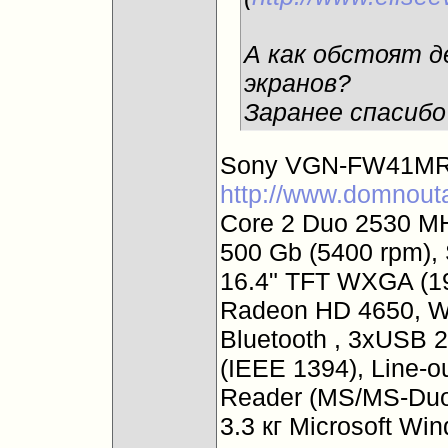
А как обстоят д
экранов?
Заранее спасибо
Sony VGN-FW41MR/
http://www.domnout
Core 2 Duo 2530 M
500 Gb (5400 rpm)
16.4" TFT WXGA (19
Radeon HD 4650, WiF
Bluetooth , 3xUSB 2
(IEEE 1394), Line-o
Reader (MS/MS-Duo
3.3 кг Microsoft W