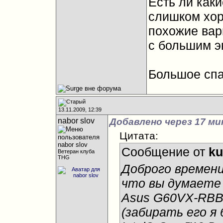
Есть ли как
слишком хо
похожие вар
с большим э
Большое спа
13.11.2009, 12:39
nabor slov
Добавлено через 17 ми
Цитата:
Сообщение от
ku
Ветеран клуба
THG
Доброго времени
что вы думаете 
Asus G60VX-RBBX
(забирать его я