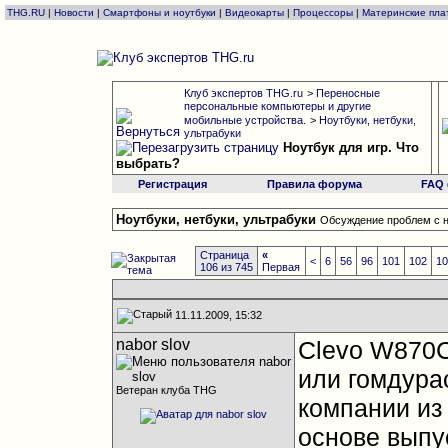
THG.RU
|
Новости
|
Смартфоны и ноутбуки
|
Видеокарты
|
Процессоры
|
Материнские пла
Клуб экспертов THG.ru
>
Переносные
персональные компьютеры и другие
мобильные устройства.
>
Ноутбуки, нетбуки,
ультрабуки
Ноутбук для игр. Что
выбрать?
Регистрация
Правила форума
FAQ
Ноутбуки, нетбуки, ультрабуки
Обсуждение проблем с н
Страница
«
<
6
56
96
101
102
1
106 из 745
Первая
11.11.2009, 15:32
nabor slov
Clevo W870C
или гомдурас
Ветеран клуба THG
компании из
основе выпус