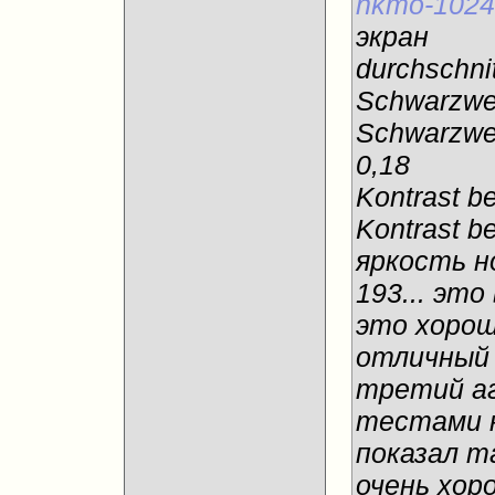
nkmo-1024
экран
durchschni
Schwarzwer
Schwarzwer
0,18
Kontrast b
Kontrast be
яркость н
193... эт
это хорош
отличный 
третий аг
тестами н
показал та
очень хоро