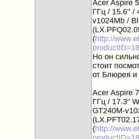
Acer Aspire
ГГц / 15.6'' 
v1024Mb / Bl
(LX.PFQ02.0
(
http://www.e
productID=1
Но он сильн
стоит посмот
от Блюрея и 
Acer Aspire
ГГц / 17.3" 
GT240M-v102
(LX.PFT02.17
(
http://www.e
productID=1