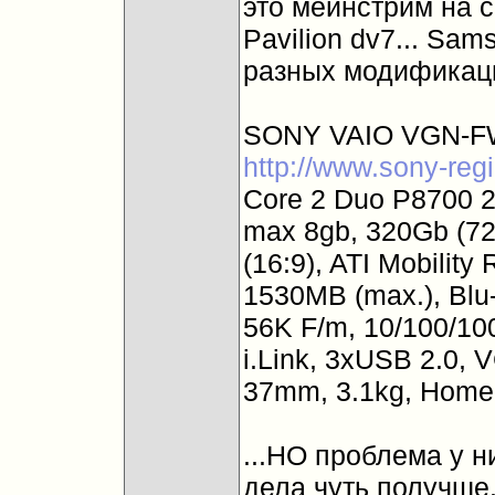
это мейнстрим на се
Pavilion dv7... Sams
разных модификаци
SONY VAIO VGN-F
http://www.sony-reg
Core 2 Duo P8700 2
max 8gb, 320Gb (7
(16:9), ATI Mobilit
1530MB (max.), Blu
56K F/m, 10/100/100
i.Link, 3xUSB 2.0,
37mm, 3.1kg, Home 
...НО проблема у ни
дела чуть получше..