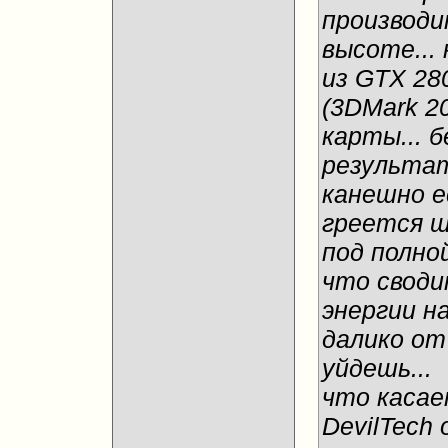
производи
высоте...
из GTX 28
(3DMark 20
карты... б
результат
канешно е
греется 
под полной
что своди
энергии н
далико от
уйдешь...
что касае
DevilTech