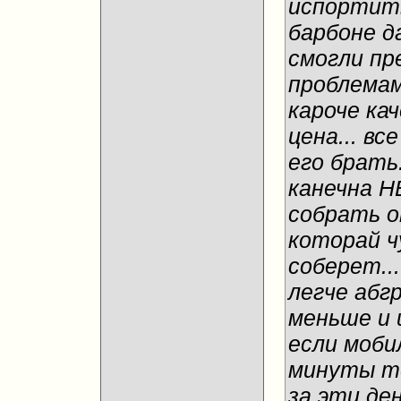
испортить
барбоне д
смогли пр
проблемам
кароче ка
цена... вс
его брать.
канечна НЕ
собрать о
которай ч
соберет..
легче абг
меньше и 
если моби
минуты те
за эти ден