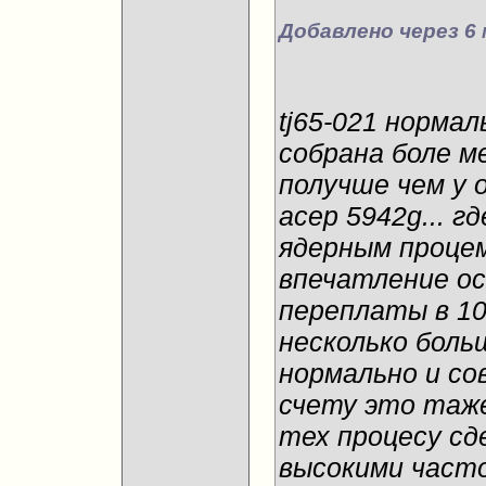
Добавлено через 6 
tj65-021 нормал
собрана боле м
получше чем у 
асер 5942g... г
ядерным процем
впечатление ос
переплаты в 1
несколько больше
нормально и со
счету это таже
тех процесу сд
высокими част