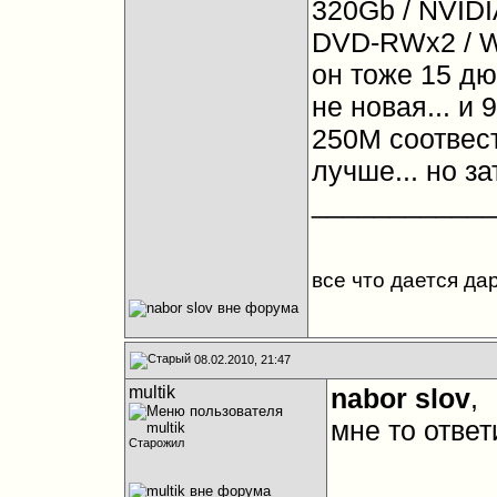
320Gb / NVID
DVD-RWx2 / W
он тоже 15 дюй
не новая... и
250M соотвеств
лучше... но за
___________
все что дается да
08.02.2010, 21:47
multik
nabor slov
,
мне то отве
Старожил