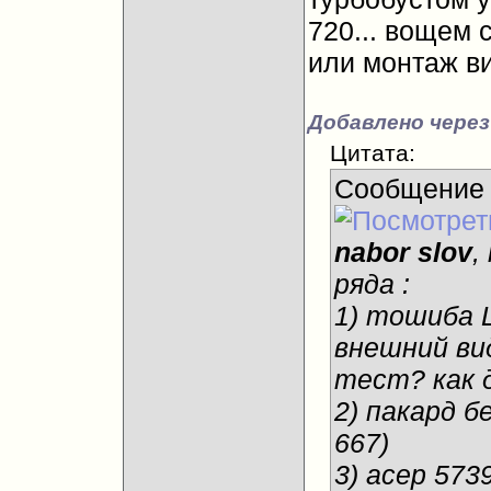
720... вощем с
или монтаж вид
Добавлено через
Цитата:
Сообщение
nabor slov
,
ряда :
1) тошиба L
внешний вид
тест? как д
2) пакард б
667)
3) асер 573