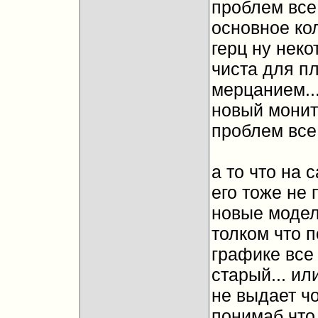
проблем все 
основное ко
герц ну неко
чиста для пл
мерцанием...
новый монито
проблем все 
а то что на 
его тоже не 
новые модели
толком что п
графике все 
старый... ил
не выдает чо
понимаб что 