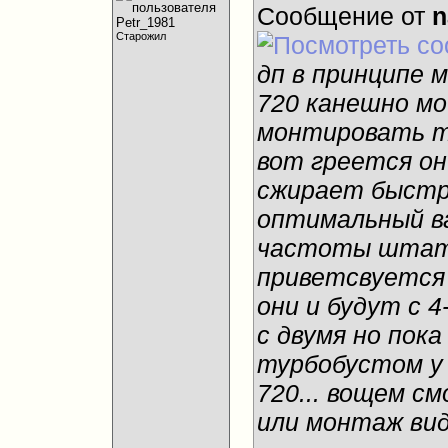
Сообщение от
n
Старожил
дп в принципе м
720 канешно мош
монтировать то
вот греется он
сжирает быстр
оптимальный ва
частоты штатн
приветсвуется 
они и будут с 
с двумя но пок
турбобустом у 
720... вощем см
или монтаж виде