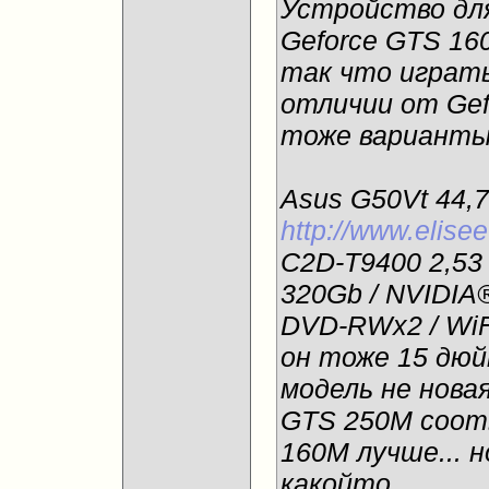
Устройство дл
Geforce GTS 16
так что играть
отличии от Gef
тоже варианты
Asus G50Vt 44,7
http://www.elise
C2D-T9400 2,53 
320Gb / NVIDIA
DVD-RWx2 / WiF
он тоже 15 дюйм
модель не новая
GTS 250M соотв
160М лучше... 
какойто...