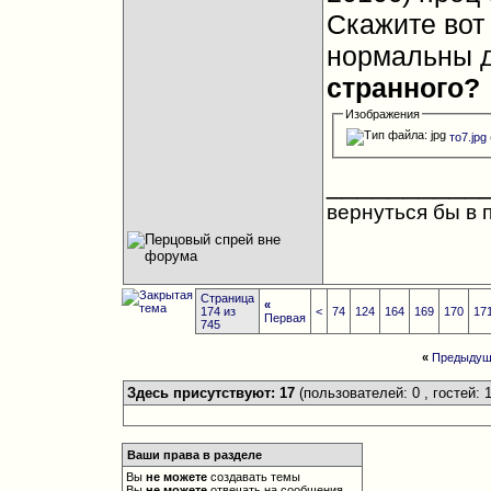
Скажите вот
нормальны д
странного?
Изображения
то7.jpg
__________
вернуться бы в
Страница
«
174 из
<
74
124
164
169
170
17
Первая
745
«
Предыдущ
Здесь присутствуют: 17
(пользователей: 0 , гостей: 1
Ваши права в разделе
Вы
не можете
создавать темы
Вы
не можете
отвечать на сообщения