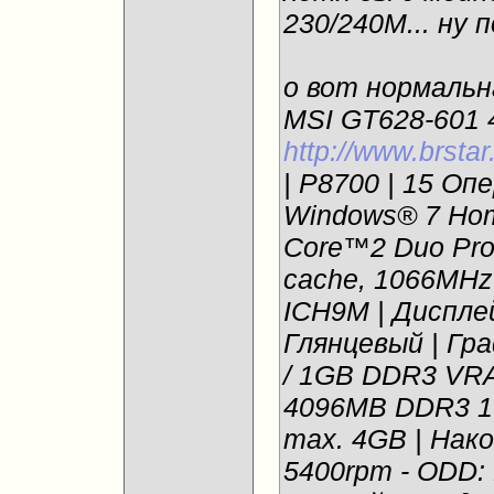
230/240М... ну 
о вот нормальна
MSI GT628-601 4
http://www.brstar
| P8700 | 15 Оп
Windows® 7 Home
Core™2 Duo Pro
cache, 1066MHz 
ICH9M | Диспле
Глянцевый | Гр
/ 1GB DDR3 VRA
4096MB DDR3 1
max. 4GB | Нак
5400rpm - ODD: 