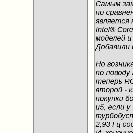
Самым зам
по сравне
является 
Intel® Co
моделей и
Добавили 
Но возника
по поводу 
теперь R
второй - 
покупки б
и5, если 
турбобуст
2,93 Гц с
И, конечно