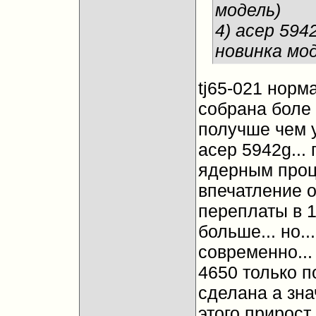
модель)
4) асер 594
новинка мо
tj65-021 норма
собрана боле 
получше чем у
асер 5942g... 
ядерным проц
впечатление о
переплаты в 1
больше... но.
современно...
4650 только п
сделана а зна
этого прирост 