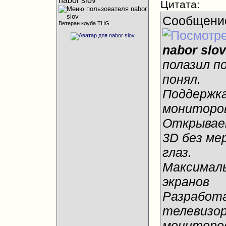
nabor slov
Цитата:
Сообщени
Ветеран клуба THG
nabor slov
полазил п
понял.
Поддержка
мониторо
Открывае
3D без ме
глаз.
Максималь
экранов
Разработа
телевизор
мониторов