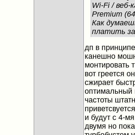
Wi-Fi / веб
Premium (64 
Как думаеш
платить за
дп в принципе
канешно мошне
монтировать т
вот греется о
сжирает быстр
оптимальный в
частоты штатн
приветсвуется
и будут с 4-м
двумя но пока
турбобустом у