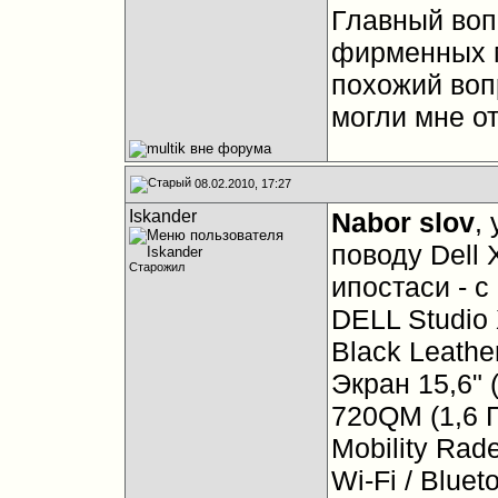
Главный вопр
фирменных м
похожий вопр
могли мне от
08.02.2010, 17:27
Iskander
Nabor slov
,
поводу Dell 
Старожил
ипостаси - с
DELL Studi
Black Leathe
Экран 15,6" 
720QM (1,6 Г
Mobility Rad
Wi-Fi / Blue