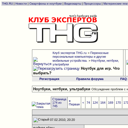
THG.RU
|
Новости
|
Смартфоны и ноутбуки
|
Видеокарты
|
Процессоры
|
Материнские пла
Клуб экспертов THG.ru
>
Переносные
персональные компьютеры и другие
мобильные устройства.
>
Ноутбуки, нетбуки,
ультрабуки
Ноутбук для игр. Что
выбрать?
Регистрация
Правила форума
FAQ
Ноутбуки, нетбуки, ультрабуки
Обсуждение проблем с н
Страница
«
174 из
<
74
124
164
169
170
17
Первая
745
07.02.2010, 20:20