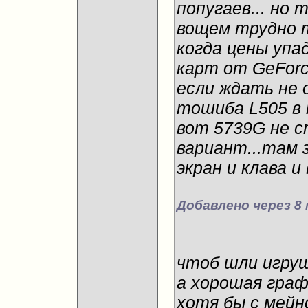
попугаев... но 
вощем трудно т
когда цены упа
карт от GeForce
если ждать не о
тошиба L505 в 
вот 5739G не 
вариант...там з
экран и клава и
Добавлено через 8 
чтоб шли игруш
а хорошая граф
хотя бы с мейн