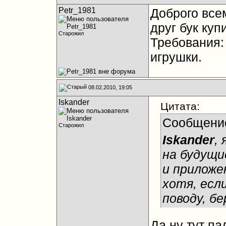
Petr_1981
Доброго все
друг бук купи
Старожил
Требования: 
игрушки.
08.02.2010, 19:05
Iskander
Цитата:
Сообщени
Старожил
Iskander
, 
на будущие
и приложе
хотя, есл
поводу, б
Да ну тут па