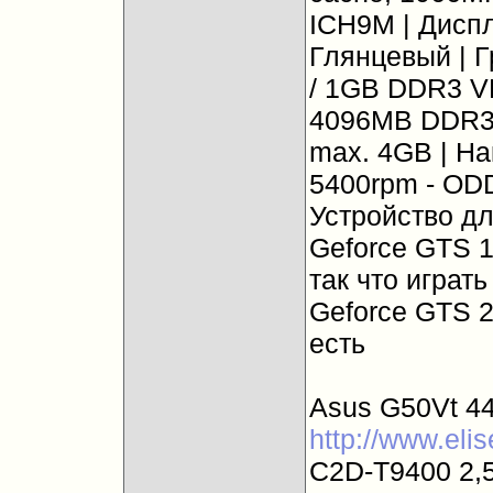
ICH9M | Дисп
Глянцевый | Г
/ 1GB DDR3 V
4096MB DDR3
max. 4GB | На
5400rpm - ODD
Устройство дл
Geforce GTS 
так что играть
Geforce GTS 2
есть
Asus G50Vt 44
http://www.eli
C2D-T9400 2,5