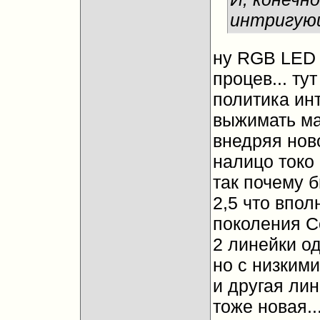
интригую
ну RGB LED 
процев... ту
политика ин
выжимать ма
внедряя ново
налицо токо
так почему б
2,5 что впо
поколения C
2 линейки од
но с низкими
и другая ли
тоже новая..