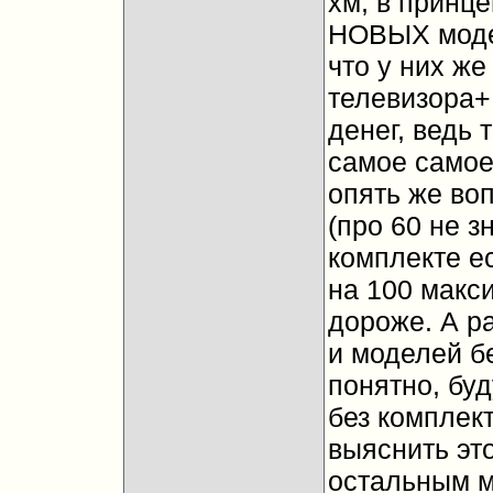
хм, в принц
НОВЫХ модел
что у них же
телевизора+ 
денег, ведь 
самое самое,
опять же воп
(про 60 не з
комплекте ес
на 100 макс
дороже. А р
и моделей бе
понятно, буд
без комплект
выяснить это
остальным м