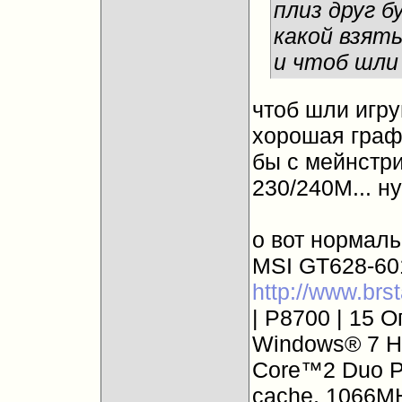
плиз друг б
какой взять
и чтоб шли
чтоб шли игру
хорошая графи
бы с мейнстри
230/240М... ну
о вот нормальн
MSI GT628-601
http://www.brst
| P8700 | 15 
Windows® 7 Ho
Core™2 Duo P
cache, 1066MH