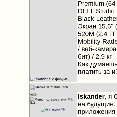
Premium (64 б
DELL Studi
Black Leathe
Экран 15,6" 
520M (2.4 ГГ
Mobility Rad
/ веб-камер
бит) / 2,9 кг
Как думаешь,
платить за и
08.02.2010, 18:32
Mik
Iskander
, я 
на будущие. 
KoTъ
приложения 