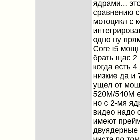
ядрами... эт
сравнению с
мотоцикл с к
интегрирова
одно ну прям
Core i5 мощно
брать щас 2 
когда есть 4
низкие да и 
ущел от мощ
520M/540M е
но с 2-мя яд
видео надо 
имеют прейм
двуядерные 
чиста по том