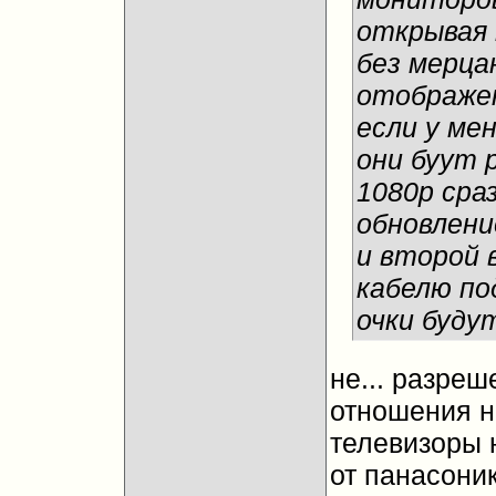
открывая 
без мерца
отображе
если у ме
они буут 
1080р сра
обновлени
и второй 
кабелю по
очки буду
не... разреш
отношения не
телевизоры н
от панасоник