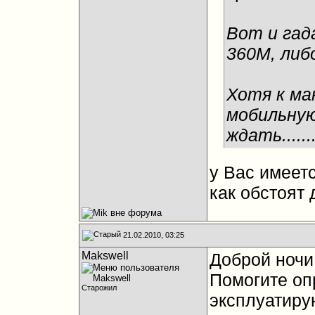
Вот и гад
360М, либо
Хотя к ма
мобильную
ждать.......
у Вас имеет
как обстоят
21.02.2010, 03:25
Makswell
Доброй ночи
Помогите оп
Старожил
эксплуатирую