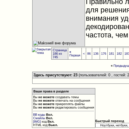
Правильно л
для решения
внимания уд
декодировани
частота, чем
Страница
«
186 из
<
86
136
176
181
182
18
Первая
745
«
Предыдущ
Здесь присутствуют: 23
(пользователей: 0 , гостей: 2
Ваши права в разделе
Вы
не можете
создавать темы
Вы
не можете
отвечать на сообщения
Вы
не можете
прикреплять файлы
Вы
не можете
редактировать сообщения
BB коды
Вкл.
Смайлы
Вкл.
Быстрый переход
[IMG]
код
Вкл.
HTML код
Выкл.