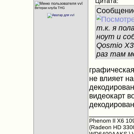
Цитата:
Ветеран клуба THG
Сообщени
т.к. я по
ноут и со
Qosmio X3
раз там м
графическая
не влияет н
декодирован
видеокарт в
декодирован
__________
Phenom II X6 10
(Radeon HD 3300
WD6400AAKS \ 