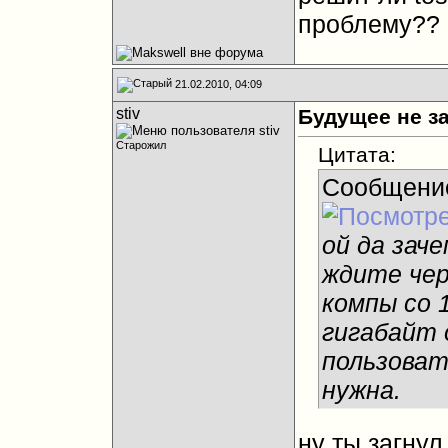
проблему??
21.02.2010, 04:09
stiv
Будущее не з
Старожил
Цитата:
Сообщени
ой да зач
ждите чер
компы со 
гигабайт 
пользоват
нужна.
ну ты загнул