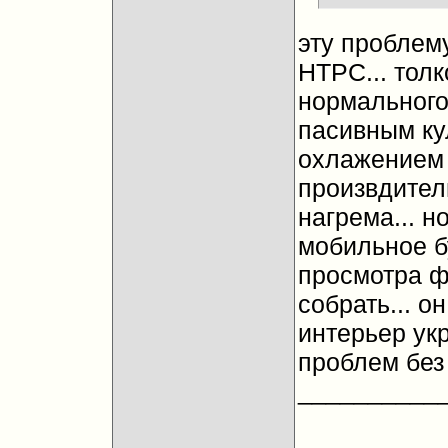
эту проблем
HTPC... толк
нормального
пасивным ку
охлажением 
произвдител
нагрема... н
мобильное бу
просмотра 
собрать... о
интерьер укр
проблем без 
__________