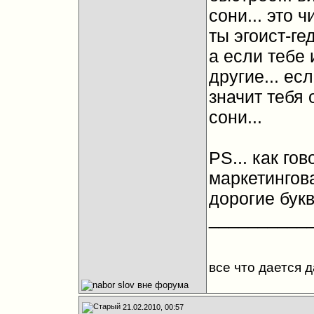
сони... это ч
ты эгоист-ге
а если тебе 
другие... ес
значит тебя
сони...
PS... как го
маркетингова
дорогие букв
__________
все что дается 
21.02.2010, 00:57