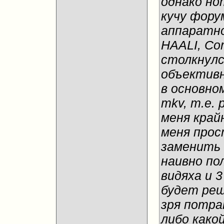
однако но
кучу фору
аппаратно
HAALI, Cor
столкнулс
объективн
в основно
mkv, т.е. 
меня крайн
меня прос
заменить 
наивно по
видяха и 
будет реш
зря потра
либо како