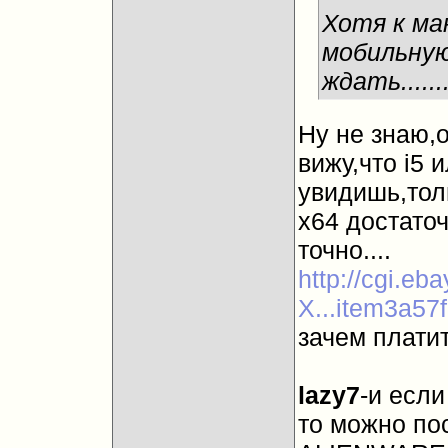
Хотя к ма
мобильную
ждать.......
Ну не знаю,
вижу,что i5 и
увидишь,тол
х64 достаточ
точно....
http://cgi.e
X...item3a57
зачем платит
lazy7
-и если
то можно пос