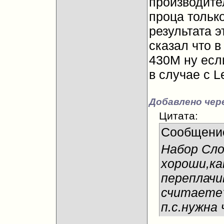
производител
проца тольк
результата э
сказал что в
430M ну есл
в случае с L
Добавлено чере
Цитата:
Сообщени
Набор Сло
хороши,ка
переплачи
считаете
п.с.нужна