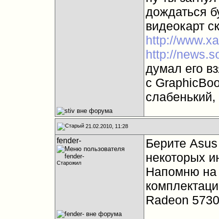
дождаться б
видеокарт с
http://www.xa
http://news.s
думал его вз
с GraphicBoo
слабенький,
21.02.2010, 11:28
fender-
Берите Asus 
некоторых ин
Старожил
Напомню на 
комплектации
Radeon 573