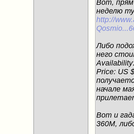
Вот, прям
неделю ту
http://www
Qosmio...
Либо подо
него стои
Availabilit
Price: US 
получаетс
начале ма
прилетае
Вот и гад
360М, либо