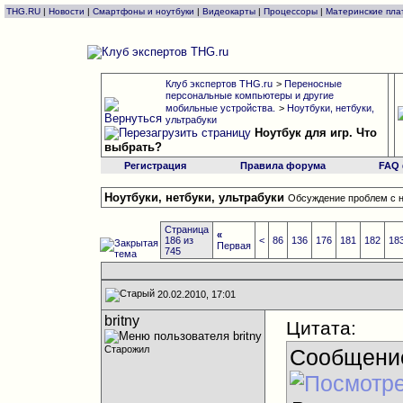
THG.RU
|
Новости
|
Смартфоны и ноутбуки
|
Видеокарты
|
Процессоры
|
Материнские пла
Клуб экспертов THG.ru
>
Переносные
персональные компьютеры и другие
мобильные устройства.
>
Ноутбуки, нетбуки,
ультрабуки
Ноутбук для игр. Что
выбрать?
Регистрация
Правила форума
FAQ
Ноутбуки, нетбуки, ультрабуки
Обсуждение проблем с н
Страница
«
186 из
<
86
136
176
181
182
18
Первая
745
20.02.2010, 17:01
britny
Цитата:
Старожил
Сообщени