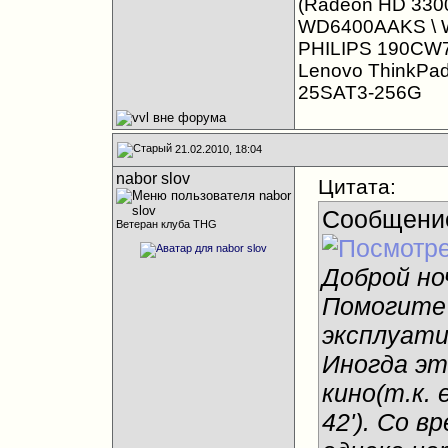
(Radeon HD 3300
WD6400AAKS \ 
PHILIPS 190CW
Lenovo ThinkPa
25SAT3-256G
21.02.2010, 18:04
nabor slov
Цитата:
Сообщени
Ветеран клуба THG
Доброй но
Помогите 
эксплуатир
Иногда эт
кино(т.к.
42'). Со в