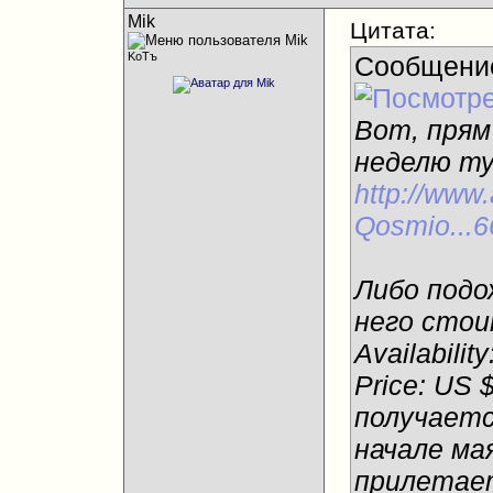
Mik
Цитата:
KoTъ
Сообщени
Вот, прям
неделю ту
http://www
Qosmio...
Либо подо
него стои
Availabilit
Price: US 
получаетс
начале ма
прилетае