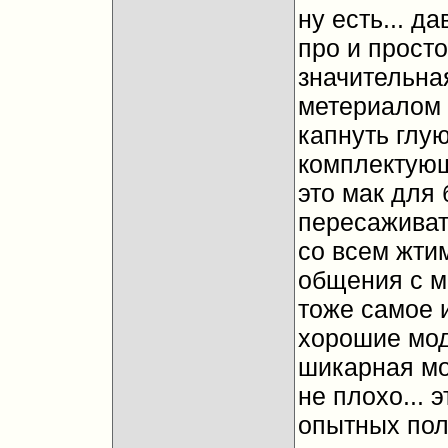
ну есть... д
про и просто
значительная
метериалом к
капнуть глую
комплектующ
это мак для 
пересаживатс
со всем жтим
общения с ма
тоже самое и
хорошие моде
шикарная мод
не плохо...
опытных поль