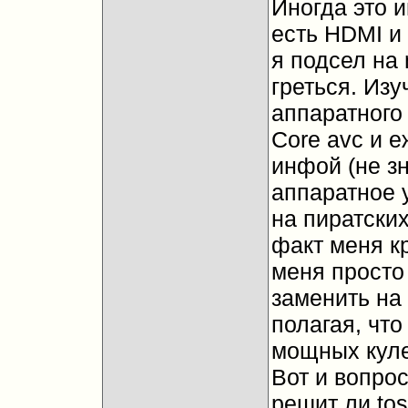
Иногда это и
есть HDMI и
я подсел на 
греться. Из
аппаратного
Core avc и е
инфой (не зн
аппаратное 
на пиратских 
факт меня кр
меня просто
заменить на
полагая, что
мощных куле
Вот и вопрос
решит ли tos