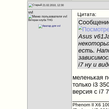
21.02.2010, 12:30
vvl
Цитата:
Ветеран клуба THG
Сообщени
Asus v61J
некоторых
есть. Нап
зависимос
i7 ну и ви
меленькая п
только i3 3
версия с i7
__________
Phenom II X6 10