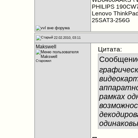
PHILIPS 190CW
Lenovo ThinkPa
25SAT3-256G
22.02.2010, 03:11
Makswell
Цитата:
Сообщени
Старожил
графическ
видеокарт
аппаратно
рамках од
возможно
декодиров
одинаковы