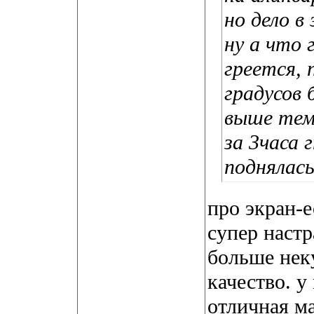
но дело в
ну а что 
греется, 
градусов
выше тем
за 3часа 
поднялас
про экран-е
супер наст
больше неку
качество. у
отличная ма