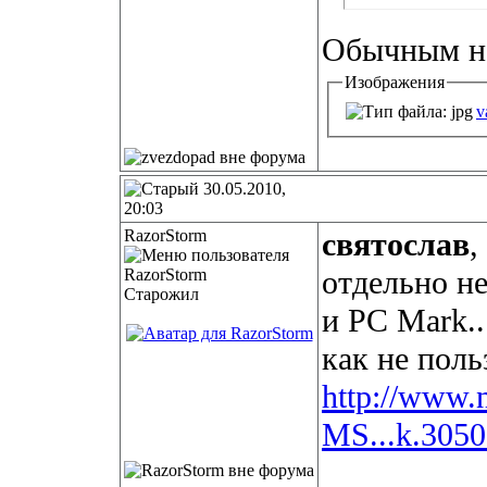
Обычным не
Изображения
v
30.05.2010,
20:03
RazorStorm
святослав
,
отдельно не
Старожил
и PC Mark..
как не поль
http://www.
MS...k.3050