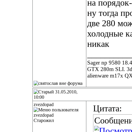
на порядок-
ну тогда п
две 280 мож
холодные ка
никак
__________
Sager np 9580 18
GTX 280m SLI. 3
alienware m17x QX
31.05.2010,
10:00
zvezdopad
Цитата:
Сообщени
Старожил