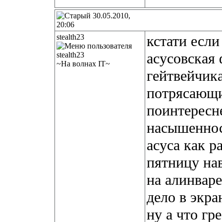
30.05.2010,
20:06
stealth23
кстати если
асусовская
~На волнах IT~
гейтвейчика
потрясающи
поинтересне
насышеннос
асуса как р
пятницу на
на алинваре
дело в экра
ну а что гр