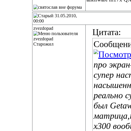
31.05.2010,
00:00
zvezdopad
Цитата:
Сообщени
Старожил
про экран
супер нас
насышенн
реально с
был Geta
матрица,н
х300 воо