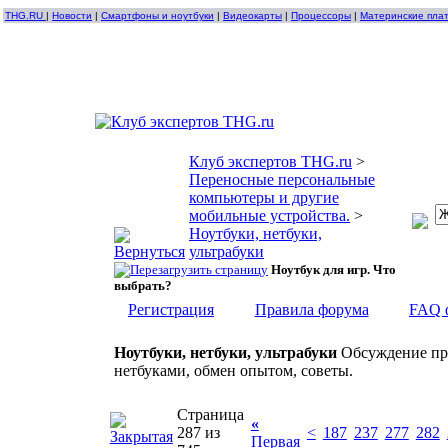
THG.RU
|
Новости
|
Смартфоны и ноутбуки
|
Видеокарты
|
Процессоры
|
Материнские пла
Клуб экспертов THG.ru
>
Переносные персональные
компьютеры и другие
мобильные устройства.
>
Ноутбуки, нетбуки,
ультрабуки
Ноутбук для игр. Что
выбрать?
Регистрация
Правила форума
FAQ 
Ноутбуки, нетбуки, ультрабуки
Обсуждение про
нетбуками, обмен опытом, советы.
Страница
«
287 из
<
187
237
277
282
Первая