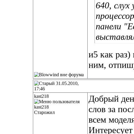
640, слух 
процессо
панели "E
выставля
и5 как раз)
ним, отпиш
31.05.2010,
17:46
kast218
Добрый ден
слов за по
Старожил
всем модел
Интересует 