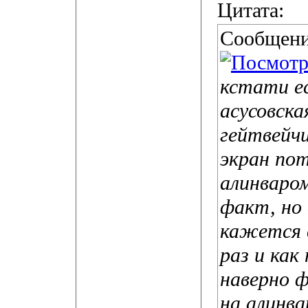
Цитата:
Сообщени
кстати е
асусовск
гейтвейч
экран по
алинваром
факт, но
кажется в
раз и как
наверно 
на алинва