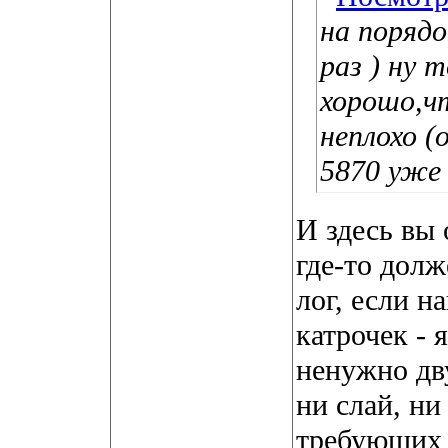
на порядо
раз
) ну 
хорошо,ч
неплохо (
5870 уже
И здесь вы 
где-то долж
лог, если н
катрочек - 
ненужно дв
ни слай, ни
требующих 