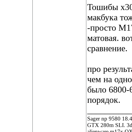
Тошибы х30
макбука тож
-просто M17
матовая. во
сравнение.
про результ
чем на одн
было 6800-6
порядок.
__________
Sager np 9580 18
GTX 280m SLI. 3
alienware m17x QX