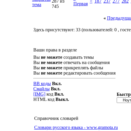
287 из
<
187
237
277
282
Первая
745
«
Предыдущая
Здесь присутствуют: 33
(пользователей: 0 , госте
Ваши права в разделе
Вы
не можете
создавать темы
Вы
не можете
отвечать на сообщения
Вы
не можете
прикреплять файлы
Вы
не можете
редактировать сообщения
BB коды
Вкл.
Смайлы
Вкл.
[IMG]
код
Вкл.
Быстр
HTML код
Выкл.
Справочник словарей
Словари русского языка - www.gramota.ru