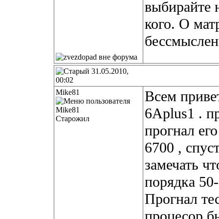
выбирайте н
кого. О мат
бессмысленн
31.05.2010,
00:02
Mike81
Всем приве
6Aplus1 . п
Старожил
прогнал его
6700 , спус
замечать чт
порядка 50-
Прогнал тес
процесор бы