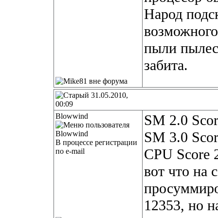
Народ подс
возможного
пыли пылес
забита.
31.05.2010,
00:09
Blowwind
SM 2.0 Scor
SM 3.0 Scor
В процессе регистрации
CPU Score 
по e-mail
вот что на 
просуммиро
12353, но н