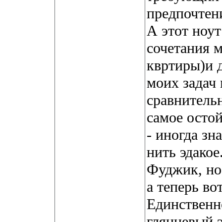
предпочтен
А этот ноу
сочетания 
квртиры)и 
моих задач
сравнительн
самое остой
- иногда зн
нить эдакое
Фуджик, но
а теперь во
Единственно
глянцевый э