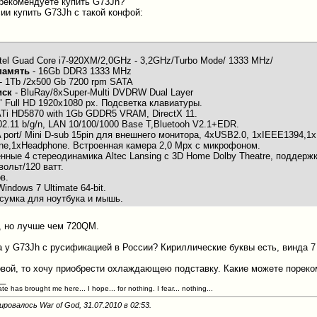
е рекомендуете купить G73Jh?
сии купить G73Jh с такой конфой:
ntel Guad Core i7-920XM/2,0GHz - 3,2GHz/Turbo Mode/ 1333 MHz/
память
- 16Gb DDR3 1333 MHz
- 1Tb /2х500 Gb 7200 rpm SATA
иск
- BluRay/8хSuper-Multi DVDRW Dual Layer
3" Full HD 1920x1080 px. Подсветка клавиатуры.
ATi HD5870 with 1Gb GDDR5 VRAM, DirectX 11.
2.11 b/g/n, LAN 10/100/1000 Base T,Bluetooh V2.1+EDR.
 port/ Mini D-sub 15pin для внешнего монитора, 4xUSB2.0, 1xIEEE1394,1
one,1xHeadphone. Встроенная камера 2,0 Mpx c микрофоном.
нные 4 стереодинамика Altec Lansing с 3D Home Dolby Theatre, поддержк
вольт/120 ватт.
в.
Windows 7 Ultimate 64-bit.
 сумка для ноутбука и мышь.
, но лучше чем 720QM.
ла у G73Jh с русификацией в России? Кириллические буквы есть, винда 7
гровой, то хочу приобрести охлаждающею подставку. Какие можете порек
__
ate has brought me here... I hope... for nothing. I fear... nothing...
ровалось War of God, 31.07.2010 в
02:53
.