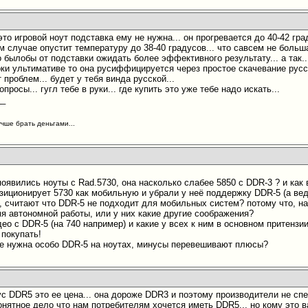
 это игровой ноут подставка ему не нужна... он прогревается до 40-42 гр
 случае опустит температуру до 38-40 градусов... что савсем не больша
 былобы от подставки ожидать более эффективного результату... а так..
рки ультимативе то она русиффицируется через простое скачевание русс
т проблем... будет у тебя винда русской...
опросы... гугл тебе в руки... где купить это уже тебе надо искать...
__
учше брать деньгами...
 появились ноуты с Rad.5730, она насколько слабее 5850 c DDR-3 ? и как
зиционирует 5730 как мобильную и убрали у неё поддержку DDR-5 (а вед
, считают что DDR-5 не подходит для мобильных систем? потому что, на
мя автономной работы, или у них какие другие соображения?
ео с DDR-5 (на 740 например) и какие у всех к ним в основном притензи
 покупать!
не нужна особо DDR-5 на ноутах, минусы перевешивают плюсы?
 DDR5 это ее цена... она дороже DDR3 и поэтому производители не спеш
онятное дело что нам потребителям хочется иметь DDR5... но кому это в