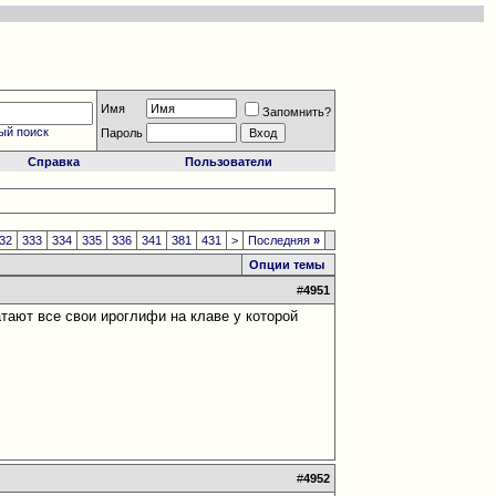
Имя
Запомнить?
ый поиск
Пароль
Справка
Пользователи
32
333
334
335
336
341
381
431
>
Последняя
»
Опции темы
#
4951
атают все свои ироглифи на клаве у которой
#
4952