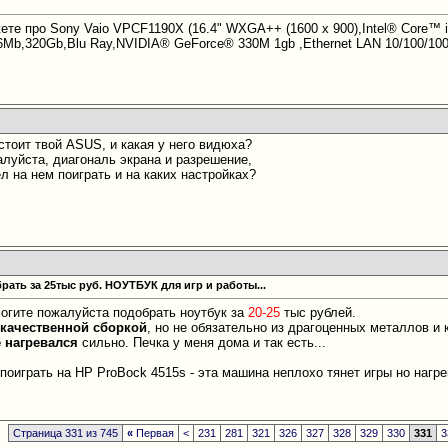
жете про Sony Vaio VPCF1190X (16.4" WXGA++ (1600 x 900),Intel® Core™ i
Mb,320Gb,Blu Ray,NVIDIA® GeForce® 330M 1gb ,Ethernet LAN 10/100/1000;
 стоит твой ASUS, и какая у него видюха?
алуйста, диагональ экрана и разрешение,
ел на нем поиграть и на каких настройках?
ать за 25тыс руб. НОУТБУК для игр и работы...
огите пожалуйста подобрать ноутбук за
20-25
тыс рублей.
с
качественной сборкой
, но не обязательно из драгоценных металлов и
е нагревался
сильно. Печка у меня дома и так есть...
поиграть на HP ProBock 4515s - эта машина неплохо тянет игры но нагр
Страница 331 из 745
«
Первая
<
231
281
321
326
327
328
329
330
331
3