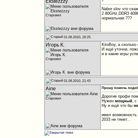
Ekstezzzy
?
Nabor slov что ска
2.80GHz,DDR3 4096
Старожил
нормальная.???
01.08.2010, 20:25
Игорь К.
KitoBoy, а сколько
И ещё уточни, пож
и в какие игры усп
Старожил
01.08.2010, 21:43
Aine
Прошу помочь подобр
Дорогие профи пом
Старожил
Нужен
мощный
, 
Ну и ещё что бы
н
имел возможность 
2033 не тянет...