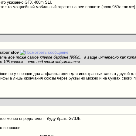
что указанно GTX 480m SLI.
 то это мощнейший мобильный агрегат на все планете (проц 980x так-же)
nabor slov
еть все тоже самое клевое барбоне f900d... а ваще интересно как кит
о 105 кнопок... кто над этим задумывался...
айцев но у японцев два алфавита один для иностранных слов а другой дл
лифы а лишь окончания союзы через буквы но можно и на буквах своих п
__
олее-менее определился - буду брать G73Jh.
о вопросов: