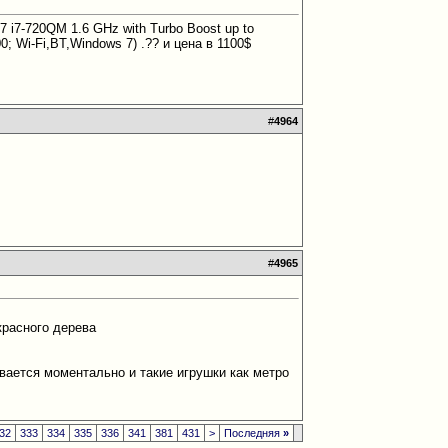
7 i7-720QM 1.6 GHz with Turbo Boost up to
 Wi-Fi,BT,Windows 7) .?? и цена в 1100$
#
4964
#
4965
 красного дерева
евается моментально и такие игрушки как метро
32
333
334
335
336
341
381
431
>
Последняя
»