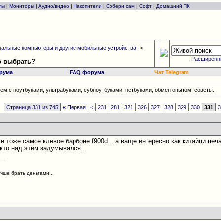
ты
|
Мониторы
|
Аудио/видео
|
Накопители
|
Собери сам
|
Софт
|
Домашний ПК
альные компьютеры и другие мобильные устройства.
>
Расширенн
то выбрать?
рума
FAQ форума
Чат Telegram
ем с ноутбуками, ультрабуками, субноутбуками, нетбуками, обмен опытом, советы.
Страница 331 из 745
«
Первая
<
231
281
321
326
327
328
329
330
331
3
се тоже самое клевое барбоне f900d... а ваще интересно как китайци печ
. кто над этим задумывался...
__
учше брать деньгами...