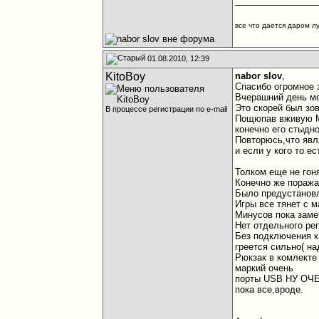
________________
все что дается даром л
01.08.2010, 12:39
KitoBoy
nabor slov
,
Cпасибо огромное 
Вчерашний день м
Это скорей был зов
В процессе регистрации по e-mail
Пощюпав вживую МS
конечно его стыдно
Повторюсь,что яв
и если у кого то е
Толком еще не гон
Конечно же поражае
Было предустановл
Игры все тянет с 
Минусов пока заме
Нет отдельного рег
Без подключения к
греется сильно( на
Рюкзак в комлекте
маркий очень
порты USB НУ ОЧЕН
пока все,вроде.