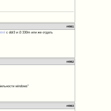
#
4961
html
с ddr3 и i3 330m или же отдать
#
4962
бильности windows"
#
4963