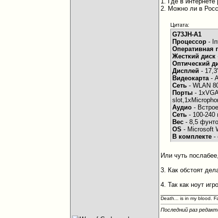
1. Где в интернет
2. Можно ли в Рос
Цитата:
G73JH-A1
Процессор
- I
Оперативная 
Жесткий диск
Оптический д
Дисплей
- 17,
Видеокарта
- 
Сеть
- WLAN 80
Порты
- 1xVGA
slot,1xMicroph
Аудио
- Встрое
Сеть
- 100-240 
Вес
- 8,5 фунто
OS
- Microsoft 
В комплекте
-
Или чуть послабее
3. Как обстоят де
4. Так как ноут и
________________
Death... is in my blood. F
Последний раз редакти