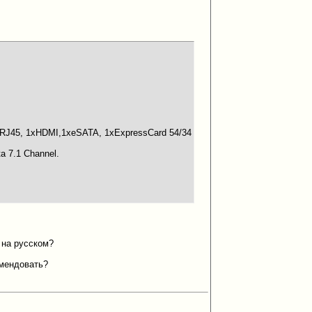
xRJ45, 1xHDMI,1xeSATA, 1xExpressCard 54/34
а 7.1 Channel.
 на русском?
омендовать?