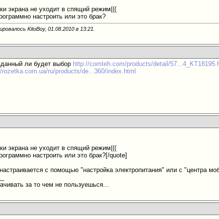
ки экрана не уходит в спящий режим(((
программно настроить или это брак?
ровалось KitoBoy, 01.08.2010 в
13:21
.
вданный ли будет выбор
http://comteh.com/products/detail/57...4_KT18195.
//rozetka.com.ua/ru/products/de...360/index.html
ки экрана не уходит в спящий режим(((
рограммно настроить или это брак?[/quote]
е настраивается с помощью "настройка электропитания" или c "центра мо
__
ачивать за то чем не пользуешься...