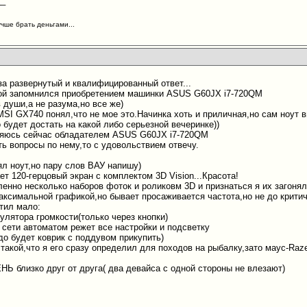
__
учше брать деньгами...
за развернутый и квалифицированный ответ...
ой запомнился приобретением машинки ASUS G60JX i7-720QM
 души,а не разума,но все же)
I GX740 понял,что не мое это.Начинка хоть и приличная,но сам ноут вы
 будет достать на какой либо серьезной вечеринке))
ляюсь сейчас обладателем ASUS G60JX i7-720QM
сть вопросы по нему,то с удовольствием отвечу.
ял ноут,но пару слов ВАУ напишу)
т 120-герцовый экран с комплектом 3D Vision...Красота!
енно несколько наборов фоток и роликовм 3D и признаться я их загонял
максимальной графикой,но бывает просаживается частота,но не до критич
тил мало:
улятора громкости(только через кнопки)
 сети автоматом режет все настройки и подсветку
до будет коврик с поддувом прикупить)
 такой,что я его сразу определил для походов на рыбалку,зато маус-Ra
Ь близко друг от друга( два девайса с одной стороны не влезают)