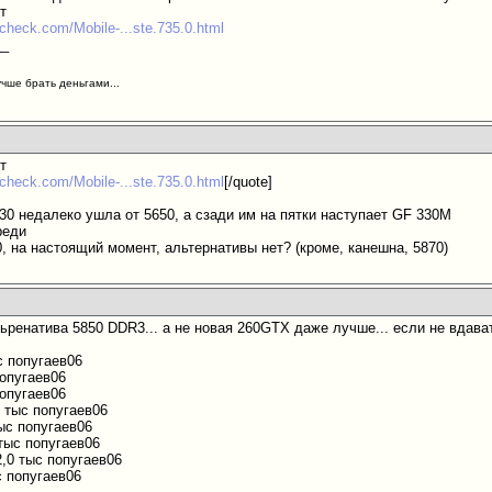
ут
check.com/Mobile-...ste.735.0.html
__
учше брать деньгами...
ут
check.com/Mobile-...ste.735.0.html
[/quote]
730 недалеко ушла от 5650, а сзади им на пятки наступает GF 330M
реди
, на настоящий момент, альтернативы нет? (кроме, канешна, 5870)
ьренатива 5850 DDR3... а не новая 260GTX даже лучше... если не вдава
ыс попугаев06
попугаев06
попугаев06
5 тыс попугаев06
тыс попугаев06
 тыс попугаев06
2,0 тыс попугаев06
ыс попугаев06