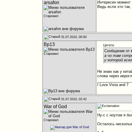
arsafon
Интересен момент 
Ведь если это так,
Старожил
31.07.2010, 00:50
Bp13
Цитата:
Сообщение от
Старожил
а чо там сотр
у которой всег
Не знаю как у кит
слова через иерог
________________
I Love Vista and 7
31.07.2010, 02:42
War of God
Ну-с с ноутом я б
Старожил
Осталось нескольк