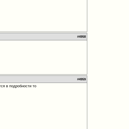
#
4958
#
4959
тся в подробности то