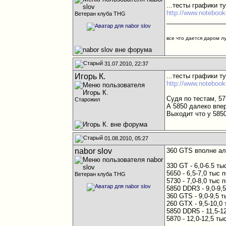
...тесты графики т
http://www.notebook
Ветеран клуба THG
________________
все что дается даром л
31.07.2010, 22:37
Игорь К.
...тесты графики т
http://www.notebook
Судя по тестам, 5
Старожил
А 5850 далеко впе
Выходит что у 5850
01.08.2010, 05:27
nabor slov
360 GTS вполне ал
330 GT - 6,0-6.5 т
5650 - 6,5-7,0 тыс 
Ветеран клуба THG
5730 - 7,0-8,0 тыс 
5850 DDR3 - 9,0-9,
360 GTS - 9,0-9,5 
260 GTX - 9,5-10,0
5850 DDR5 - 11,5-1
5870 - 12,0-12,5 т