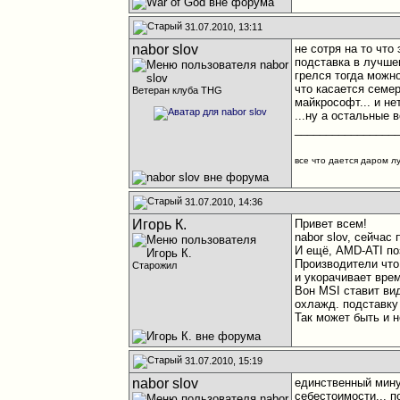
31.07.2010, 13:11
nabor slov
не сотря на то что
подставка в лучшем
грелся тогда можно
что касается семе
Ветеран клуба THG
майкрософт... и не
...ну а остальные в
________________
все что дается даром л
31.07.2010, 14:36
Игорь К.
Привет всем!
nabor slov, сейчас
И ещё, AMD-ATI по
Производители что
Старожил
и укорачивает вре
Вон MSI ставит вид
охлажд. подставку
Так может быть и 
31.07.2010, 15:19
nabor slov
единственный минус
себестоимости... п