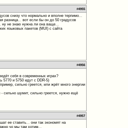
#
4955
адусов снизу что нормально и вполне терпимо...
я разница... вот если бы он до 50 градусов
. ну не знаю нужна ли она ваще...
ких языковых пакетов (MUI) с сайта
#
4956
 ведёт себя в современных играх?
ь 5770 и 5750 идут с DDR-5)
пример, сильно греется, или жрёт много энергии
и - сильно шумит, сильно греется, нужно ещё
#
4957
ат ее ставить... они так экономят на
ажно чо мы там хотим...