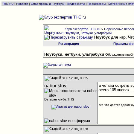
THG.RU
|
Новости
|
Смартфоны и ноутбуки
|
Видеокарты
|
Процессоры
|
Материнские пла
Клуб экспертов THG.ru
>
Переносные персон
Ноутбуки, нетбуки, ультрабуки
Ноутбук для игр. Ч
Регистрация
Правила фо
Ноутбуки, нетбуки, ультрабуки
Обсуждение пробл
31.07.2010, 00:25
nabor slov
а чо там сотреть в
всего 105 кнопок..
________________
Ветеран клуба THG
все что дается даром л
31.07.2010, 00:28