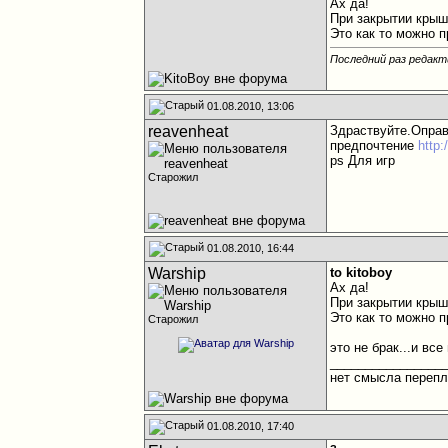
Ах да!
При закрытии крыш
Это как то можно 
Последний раз редакти
01.08.2010, 13:06
reavenheat
Здраствуйте.Опра
предпочтение
http:
ps Для игр
Старожил
01.08.2010, 16:44
Warship
to kitoboy
Ах да!
При закрытии крыш
Это как то можно п
Старожил
это не брак...и вс
________________
нет смысла перепл
01.08.2010, 17:40