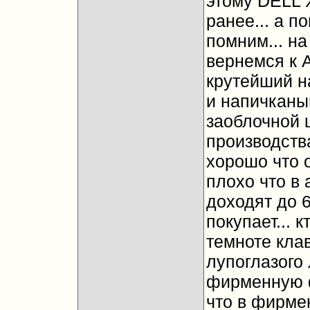
этому DELL 
ранее... а п
помним... на
вернемся к Al
крутейший 
и напичканы
заоблочной 
производства
хорошо что о
плохо что в 
доходят до 6
покупает... 
темноте клав
лупоглазого 
фирменную ф
что в фирме