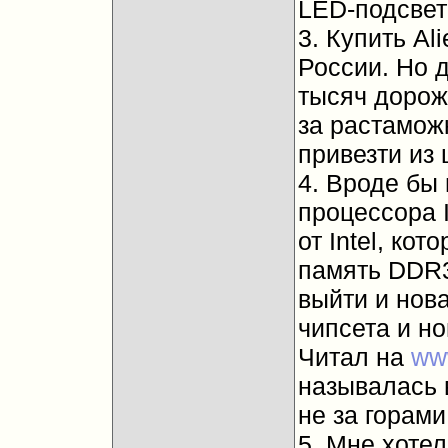
LED-подсвет
3. Купить Al
России. Но 
тысяч дороже
за растамож
привезти из 
4. Вроде бы
процессора I
от Intel, ко
память DDR3
выйти и нов
чипсета и н
Читал на
ww
называлась 
не за горами.
5. Мне хоте