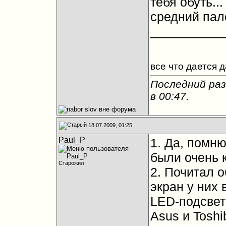
тебя обуть...
средний пале
__________
все что дается 
Последний раз
в
00:47
.
18.07.2009, 01:25
Paul_P
1. Да, помн
были очень 
Старожил
2. Почитал о
экран у них 
LED-подсветк
Asus и Toshi