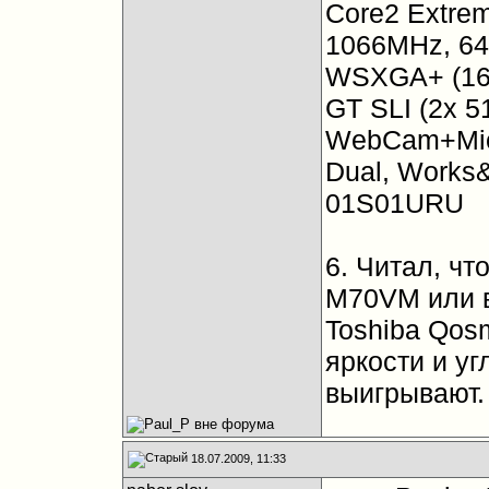
Core2 Extre
1066MHz, 64
WSXGA+ (168
GT SLI (2x 51
WebCam+Mic(1
Dual, Works&
01S01URU
6. Читал, чт
M70VM или в
Toshiba Qos
яркости и у
выигрывают.
18.07.2009, 11:33