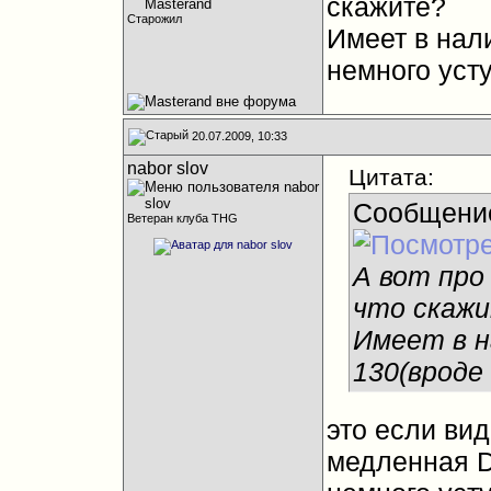
скажите?
Старожил
Имеет в нал
немного усту
20.07.2009, 10:33
nabor slov
Цитата:
Сообщени
Ветеран клуба THG
А вот про
что скаж
Имеет в н
130(вроде
это если вид
медленная DD