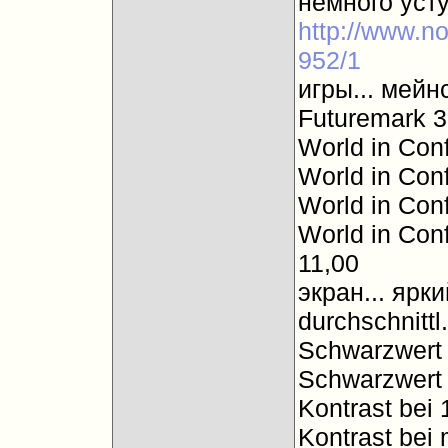
немного усту
http://www.no
952/1
игры... мейн
Futuremark 
World in Conf
World in Conf
World in Con
World in Con
11,00
экран... ярк
durchschnitt
Schwarzwert 
Schwarzwert 
Kontrast bei
Kontrast bei 