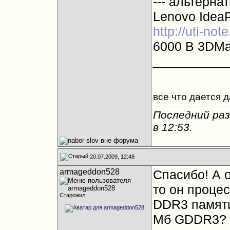
--- альтерна
Lenovo Idea
http://uti-no
6000 B 3DMar
__________
все что дается 
Последний раз
в
12:53
.
20.07.2009, 12:48
armageddon528
Спасибо! А о
то он процес
Старожил
DDR3 памяти
Мб GDDR3? 