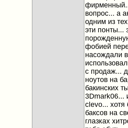
фирменный...
вопрос... а 
одним из тех
эти понты...
порожденну
фобией пере
насождали в
использовал
с продаж... 
ноутов на ба
бакинских т
3Dmark06...
clevo... хот
баксов на с
глазках хит