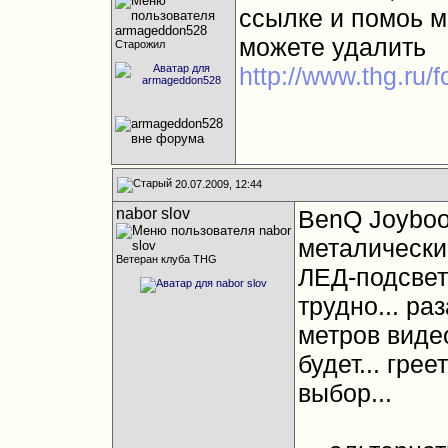
ссылке и помоь м
можете удалить
Старожил
http://www.thg.ru
20.07.2009, 12:44
nabor slov
BenQ Joybook
металический
Ветеран клуба THG
ЛЕД-подсветк
трудно... ра
метров виде
будет... гре
выбор...