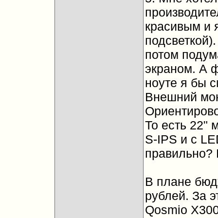
производите
красивым и 
подсветкой).
потом подума
экраном. А 
ноуте я бы 
Внешний мон
Ориентирово
То есть 22" 
S-IPS и с LE
правильно? 
В плане бюд
рублей. За э
Qosmio X300