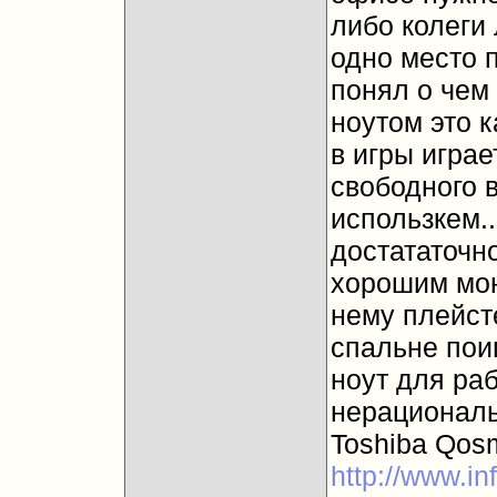
либо колеги
одно место п
понял о чем 
ноутом это к
в игры играет
свободного в
использкем..
достататочно
хорошим мони
нему плейсте
спальне поиг
ноут для раб
нерационально
Toshiba Qos
http://www.in