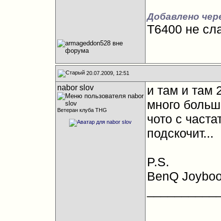
Добавлено чере
T6400 не сл
20.07.2009, 12:51
nabor slov
и там и там 
много больше
Ветеран клуба THG
чото с часта
подскочит...
P.S.
BenQ Joyboo
__________