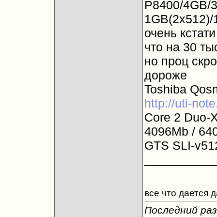
P8400/4GB/
1GB(2x512)
очень кстати
что на 30 ты
но проц скро
дороже
Toshiba Qosm
http://uti-no
Core 2 Duo-X
4096Mb / 64
GTS SLI-v51
__________
все что дается 
Последний раз