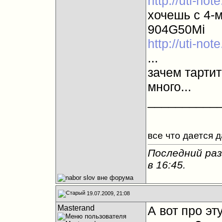
http://uti-no
хочешь с 4-м
904G50Mi
http://uti-no
...
зачем тартит
много...
__________
все что дается 
Последний раз
в
16:45
.
19.07.2009, 21:08
Masterand
А вот про эт