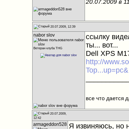
20.07.2009 в
1
20.07.2009, 12:39
nabor slov
ссылку видел
ты... вот...
Ветеран клуба THG
Dell XPS M17
http://www.so
Top...up=pc&
__________
все что дается 
20.07.2009,
12:42
armageddon528
Я извиняюсь, но 