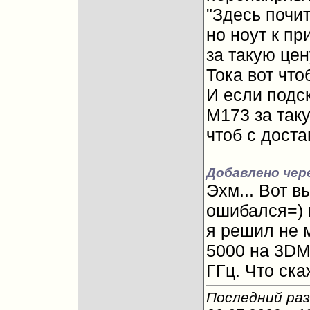
"Здесь почи
но ноут к пр
за такую цен
Тока вот что
И если подс
M173 за таку
чтоб с доста
Добавлено чер
Эхм... Вот в
ошибался=) 
я решил не 
5000 на 3DM
ГГц. Что ска
Последний раз