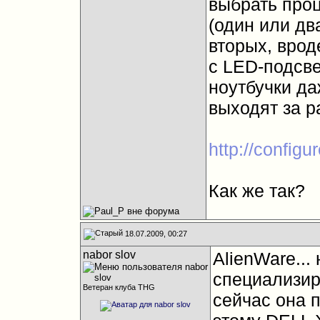
выбрать проц
(один или два
вторых, врод
с LED-подсве
ноутбучки д
выходят за р
http://configu
Как же так?
18.07.2009, 00:27
nabor slov
AlienWare...
специализир
Ветеран клуба THG
сейчас она 