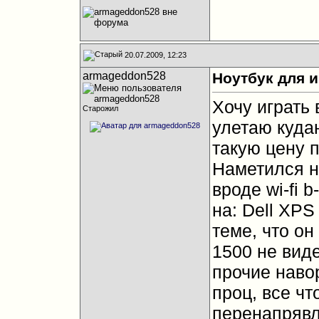
20.07.2009, 12:23
armageddon528
Ноутбук для и
Хочу играть 
Старожил
улетаю кудан
такую цену п
Наметился на
вроде wi-fi b
на: Dell XP
теме, что он
1500 не виде
прочие навор
проц, все чт
перенапрявля