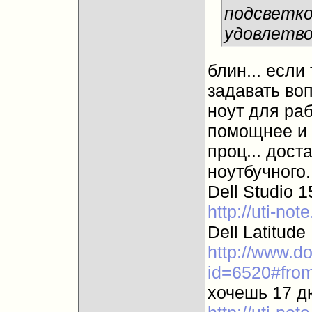
подсветко
удовлетв
блин... если
задавать во
ноут для раб
помощнее и 
проц... дост
ноутбучного.
Dell Studio 1
http://uti-no
Dell Latitude
http://www.d
id=6520#fro
хочешь 17 дю