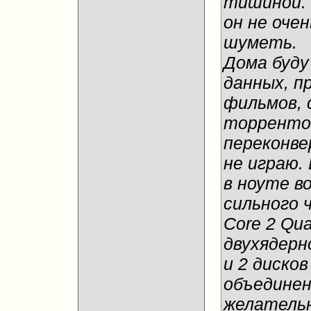
тишиной. 
он не оче
шуметь.
Дома буду
данных, п
фильмов, 
торрентов
переконве
не играю.
в ноуте в
сильного 
Core 2 Qu
двухядерн
и 2 диско
объединени
желательно