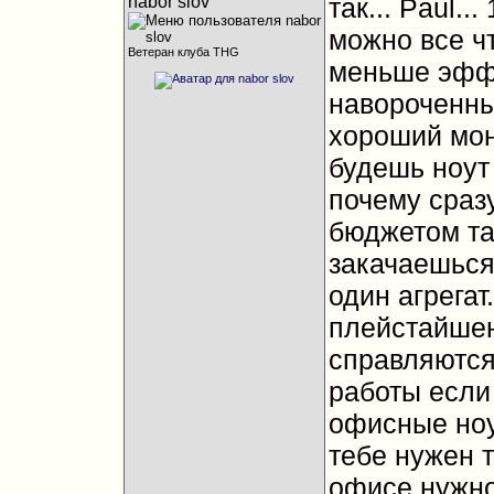
nabor slov
так... Paul...
можно все чт
Ветеран клуба THG
меньше эффек
навороченный
хороший мони
будешь ноут
почему сразу
бюджетом та
закачаешься.
один агрегат
плейстайшен.
справляются 
работы если
офисные ноут
тебе нужен т
офисе нужно 