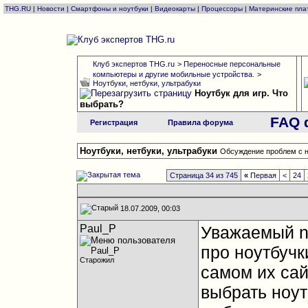
THG.RU
|
Новости
|
Смартфоны и ноутбуки
|
Видеокарты
|
Процессоры
|
Материнские пла
Клуб экспертов THG.ru
>
Переносные персональные
компьютеры и другие мобильные устройства.
>
Ноутбуки, нетбуки, ультрабуки
Ноутбук для игр. Что
выбрать?
FAQ 
Регистрация
Правила форума
Ноутбуки, нетбуки, ультрабуки
Обсуждение проблем с н
Страница 34 из 745
«
Первая
<
24
18.07.2009, 00:03
Paul_P
Уважаемый na
про ноутбучк
Старожил
самом их сай
выбрать ноут