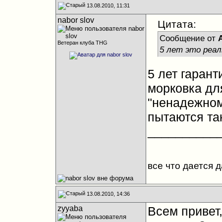
13.08.2010, 11:31
nabor slov
Цитата:
Сообщение от
A
Ветеран клуба THG
5 лет это реал
5 лет гарант
морковка для
"ненадежном
пытаются та
__________
все что дается 
13.08.2010, 14:36
zyyaba
Всем привет,