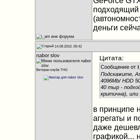
GeForce GTX
подходящий 
(автономност
деньги сейч
14.08.2010, 05:42
nabor slov
Цитата:
Сообщение от
Ветеран клуба THG
Подскажите, As
4096Mb/ HDD 50
40 тыр - подхо
критична), или
в принципе 
агрегаты и п
даже дешевл
графикой... 