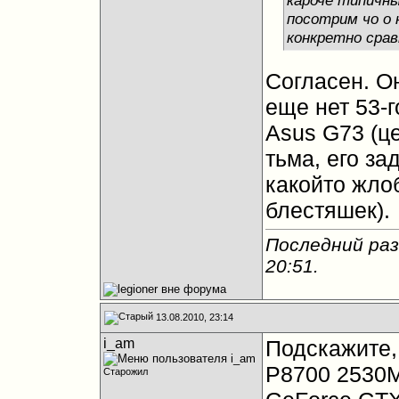
посотрим чо о
конкретно срав
Согласен. Он
еще нет 53-г
Asus G73 (ц
тьма, его за
какойто жло
блестяшек).
Последний раз 
20:51
.
13.08.2010, 23:14
i_am
Подскажите,
P8700 2530M
Старожил