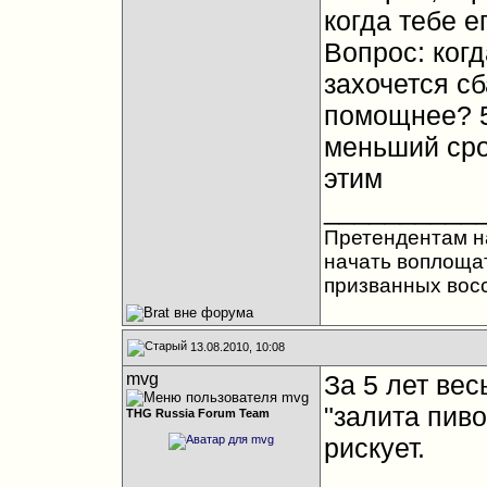
когда тебе е
Вопрос: ког
захочется сб
помощнее? 5
меньший срок
этим
__________
Претендентам на
начать воплощат
призванных вос
13.08.2010, 10:08
mvg
За 5 лет вес
"залита пиво
THG Russia Forum Team
рискует.