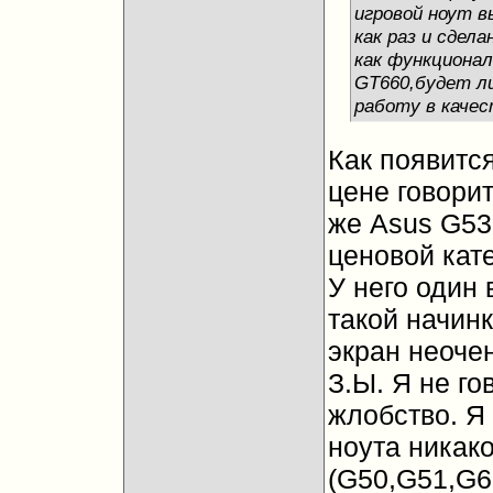
игровой ноут в
как раз и сдел
как функционал
GT660,будет ли
работу в качес
Как появится
цене говори
же Asus G53
ценовой кате
У него один 
такой начинк
экран неочен
З.Ы. Я не го
жлобство. Я 
ноута никак
(G50,G51,G60