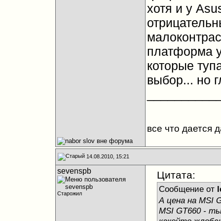
хотя и у As
отрицательны
малоконтрас
платформа у
которые туп
выбор... но 
__________
все что дается 
14.08.2010, 15:21
sevenspb
Цитата:
Сообщение от
l
Старожил
А цена на MSI 
MSI GT660 - ть
какойто жлобск