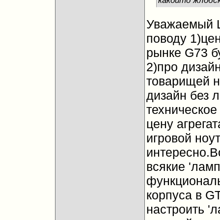
Уважаемый L
поводу 1)це
рынке G73 б
2)про дизайн
товарищей н
дизайн без л
техническое
цену агрегат
игровой ноу
интересно.Во
всякие 'лам
функциональ
корпуса в G
настроить 'л