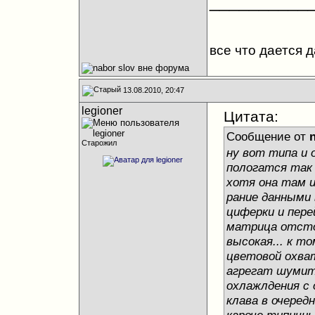
__________
все что дается 
13.08.2010, 20:47
legioner
Цитата:
Сообщение от
n
Старожил
ну вот типа и 
пологатся так 
хотя она там и
рание данными 
циферки и пере
матрица отстой
высокая... к т
цветовой охват
агрегат шумит
охлажлдения с 
клава в очередн
кароче типичный