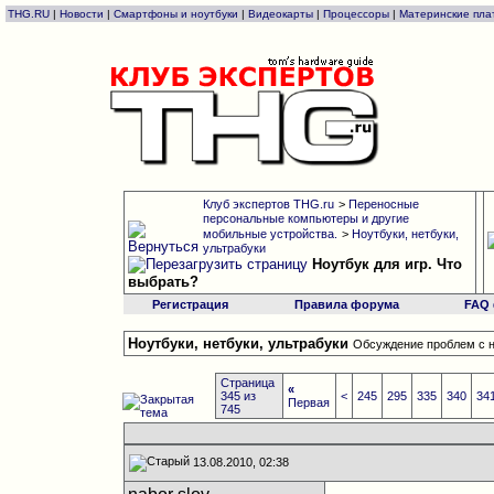
THG.RU
|
Новости
|
Смартфоны и ноутбуки
|
Видеокарты
|
Процессоры
|
Материнские пла
Клуб экспертов THG.ru
>
Переносные
персональные компьютеры и другие
мобильные устройства.
>
Ноутбуки, нетбуки,
ультрабуки
Ноутбук для игр. Что
выбрать?
Регистрация
Правила форума
FAQ
Ноутбуки, нетбуки, ультрабуки
Обсуждение проблем с н
Страница
«
345 из
<
245
295
335
340
34
Первая
745
13.08.2010, 02:38