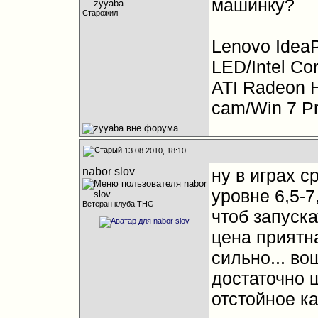
машинку?
Старожил
Lenovo Idea
LED/Intel C
ATI Radeon
cam/Win 7 P
13.08.2010, 18:10
nabor slov
ну в играх 
уровне 6,5-7
Ветеран клуба THG
чтоб запуска
цена приятна
сильно... во
достаточно ш
отстойное ка