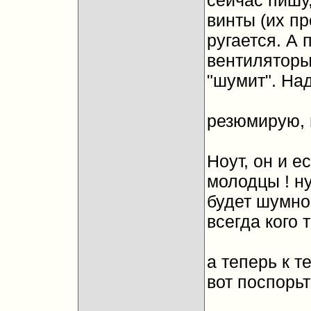
сейчас пишу,
винты (их про
ругается. А 
вентиляторы 
"шумит". На
резюмирую, п
Ноут, он и е
молодцы ! ну
будет шумно,
всегда кого т
а теперь к т
вот поспорьте