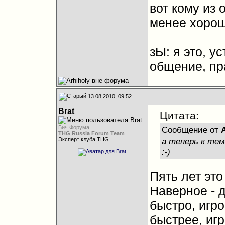
вот кому из 
менее хорошо
зЫ: я это, у
общение, пра
13.08.2010, 09:52
Brat
Цитата:
Бич Форума
Сообщение от
A
THG Russia Forum Team
а теперь к тем
Эксперт клуба THG
:-)
Пять лет это
Наверное - д
быстро, игр
быстрее, игр