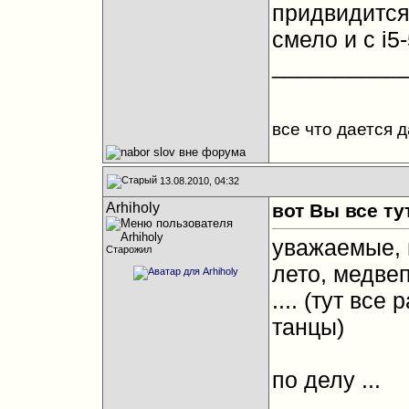
придвидится
смело и с i5
__________
все что дается 
13.08.2010, 04:32
Arhiholy
вот Вы все тут
уважаемые, 
Старожил
лето, медвеп
.... (тут вс
танцы)
по делу ...