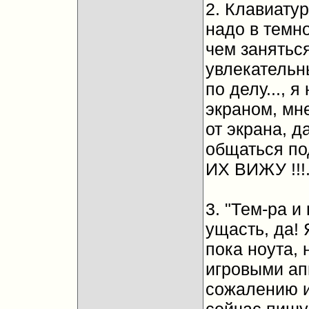
2. Клавиатура
надо в темно
чем занятьс
увлекательным
по делу..., 
экраном, мне
от экрана, д
общаться по
ИХ ВИЖУ !!!.
3. "Тем-ра и
ущасть, да! 
пока ноута, 
игровыми ап
сожалению и