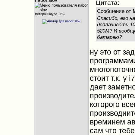
nabor slov
Цитата:
Сообщение от
Ветеран клуба THG
Спасибо, его н
доплачивать 10
520M? И вообщ
батарею?
ну это от за
программами
многопоточн
стоит т.к. у
дает заметн
производите
которого всег
производиит
времинем авт
сам что тебе