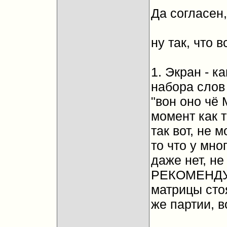
Да согласен,
ну так, что 
1. Экран - к
набора слов 
"вон оно чё 
момент как т
так вот, не м
то что у мн
даже нет, не 
РЕКОМЕНДУЕ
матрицы стоя
же партии, во