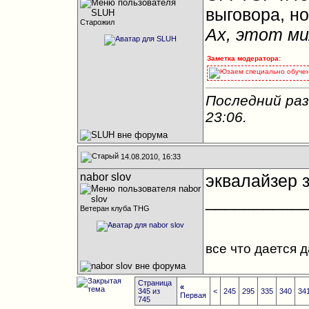
выговора, но
Старожил
Ах, этот мил
Заметка модератора:
Юзаем специально обучен
Последний раз
23:06
.
14.08.2010, 16:33
nabor slov
эквалайзер за
__________
Ветеран клуба THG
все что дается 
Страница
«
345 из
<
245
295
335
340
34
Первая
745