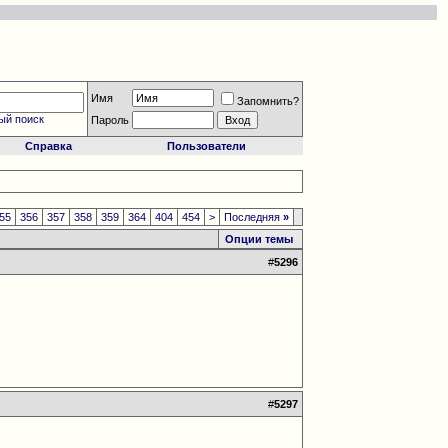
Имя
Запомнить?
ый поиск
Пароль
Справка
Пользователи
55
356
357
358
359
364
404
454
>
Последняя
»
Опции темы
#
5296
#
5297