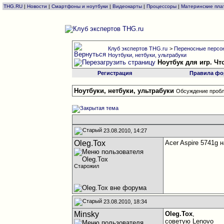
THG.RU
|
Новости
|
Смартфоны и ноутбуки
|
Видеокарты
|
Процессоры
|
Материнские пла
Клуб экспертов THG.ru
>
Переносные персон
Ноутбуки, нетбуки, ультрабуки
Ноутбук для игр. Ч
Регистрация
Правила фо
Ноутбуки, нетбуки, ультрабуки
Обсуждение пробл
23.08.2010, 14:27
Oleg.Tox
Acer Aspire 5741g 
Старожил
23.08.2010, 18:34
Minsky
Oleg.Tox
,
советую Lenovo