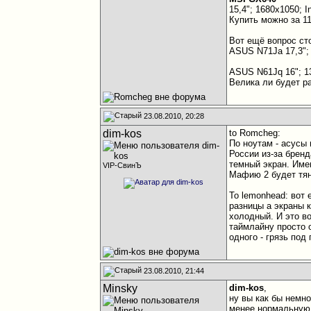
15,4"; 1680x1050; I
Купить можно за 11
Вот ещё вопрос ст
ASUS N71Ja 17,3"; 
ASUS N61Jq 16"; 13
Велика ли будет ра
23.08.2010, 20:28
dim-kos
to Romcheg:
По ноутам - асусы
России из-за бренд
темный экран. Име
VIP-СвинЪ
Мафию 2 будет тян
To lemonhead: вот
разницы а экраны 
холодный. И это во
таймлайну просто о
одного - грязь под
23.08.2010, 21:44
Minsky
dim-kos
,
ну вы как бы немно
менее нормальную 