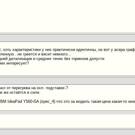
т, хоть характеристики у них практически идентичны, но вот у асера гр
ленную...не греется и весит немного...
едней детализации и средних тенях без тормозов допусти
них интересует?
кл от перегрева на охл. подставке.?
к же остаётся в силе.
BM IdeaPad Y560-i5A (spec_4) что это за модель такая-цена какая-то низ