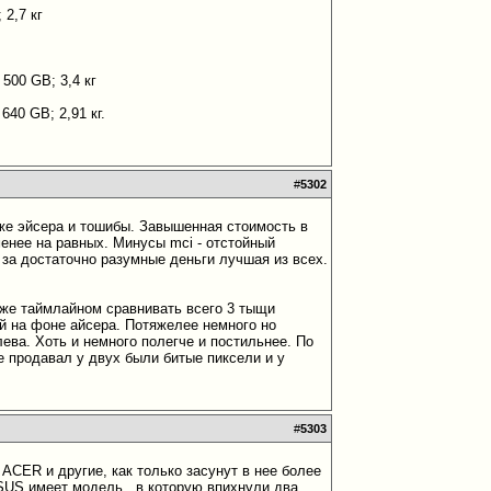
 2,7 кг
 500 GB; 3,4 кг
640 GB; 2,91 кг.
#
5302
 же эйсера и тошибы. Завышенная стоимость в
менее на равных. Минусы mci - отстойный
 за достаточно разумные деньги лучшая из всех.
м же таймлайном сравнивать всего 3 тыщи
ый на фоне айсера. Потяжелее немного но
лева. Хоть и немного полегче и постильнее. По
ые продавал у двух были битые пиксели и у
#
5303
 ACER и другие, как только засунут в нее более
SUS имеет модель , в которую впихнули два