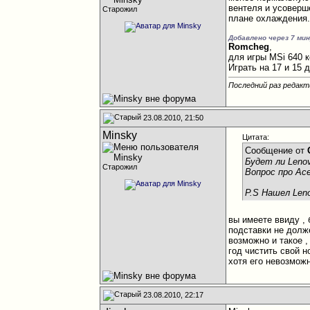
вентеля и усоверш
Старожил
плане охлаждения.
Добавлено через 7 ми
Romcheg
,
для игры MSi 640 
Играть на 17 и 15 
Последний раз редакт
23.08.2010, 21:50
Minsky
Цитата:
Сообщение от
Будет ли Lenov
Старожил
Вопрос про Ас
P.S Нашел Leno
вы имеете ввиду ,
подставки не долже
возможно и такое 
год чистить свой н
хотя его невозможн
23.08.2010, 22:17