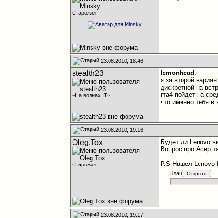
Старожил
23.08.2010, 18:46
stealth23
lemonhead
,
я за второй вариан
дискретной на встр
гта4 пойдет на ср
~На волнах IT~
что именно тебя в 
23.08.2010, 19:16
Oleg.Tox
Будет ли Lenovo вы
Вопрос про Асер та
P.S Нашел Lenovo I
Старожил
Клац
23.08.2010, 19:17