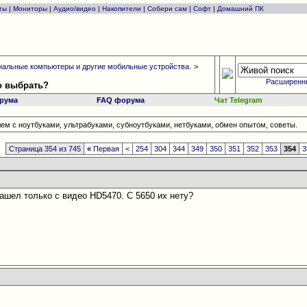
ты
|
Мониторы
|
Аудио/видео
|
Накопители
|
Собери сам
|
Софт
|
Домашний ПК
альные компьютеры и другие мобильные устройства.
>
Расширенн
то выбрать?
рума
FAQ форума
Чат Telegram
ем с ноутбуками, ультрабуками, субноутбуками, нетбуками, обмен опытом, советы.
Страница 354 из 745
«
Первая
<
254
304
344
349
350
351
352
353
354
3
нашел только с видео HD5470. C 5650 их нету?