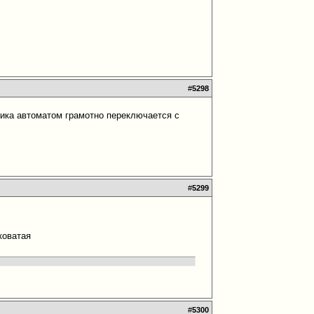
#
5298
афика автоматом грамотно переключается с
#
5299
коватая
#
5300