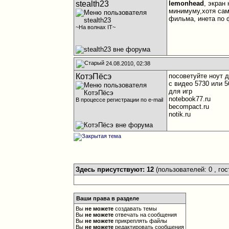
stealth23
lemonhead
, экран
минимуму,хотя сам
фильма, инета по 
~На волнах IT~
24.08.2010, 02:38
КотэПёсэ
посоветуйте ноут д
с видео 5730 или 5
для игр
notebook77.ru
В процессе регистрации по e-mail
becompact.ru
notik.ru
Здесь присутствуют: 12
(пользователей: 0 , гос
Ваши права в разделе
Вы
не можете
создавать темы
Вы
не можете
отвечать на сообщения
Вы
не можете
прикреплять файлы
Вы
не можете
редактировать сообщения