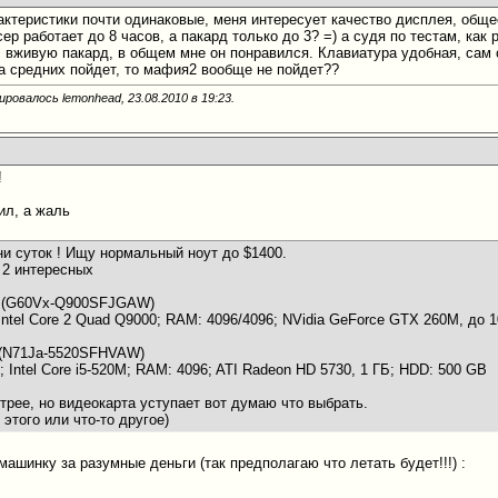
рактеристики почти одинаковые, меня интересует качество дисплея, обще
сер работает до 8 часов, а пакард только до 3? =) а судя по тестам, как 
ел вживую пакард, в общем мне он понравился. Клавиатура удобная, сам
на средних пойдет, то мафия2 вообще не пойдет??
ировалось lemonhead, 23.08.2010 в
19:23
.
!
ил, а жаль
и суток ! Ищу нормальный ноут до $1400.
 2 интересных
 (G60Vx-Q900SFJGAW)
 Intel Core 2 Quad Q9000; RAM: 4096/4096; NVidia GeForce GTX 260M, до
 (N71Ja-5520SFHVAW)
0; Intel Core i5-520M; RAM: 4096; ATI Radeon HD 5730, 1 ГБ; HDD: 500 GB
стрее, но видеокарта уступает вот думаю что выбрать.
 этого или что-то другое)
ашинку за разумные деньги (так предполагаю что летать будет!!!) :