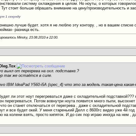
енствовали систему охлаждения в целом. Но ноуты, о которых говорилос
 Тут стоит больше обрашать внимание на цену/производительность и за
нут 1 секунду
конешно лучше будет. хотя я не люблю эту контору. , но в вашем списке
дюймах- разница есть.
ировалось Minsky, 23.08.2010 в
22:00
.
Oleg.Tox
o выкл от перегрева на охл. подставке.?
ер так же остаётся в силе.
vo IBM IdeaPad Y560-i5A (spec_4) что это за модель такая-цена какая
 будет ли этот ноут перегреваться даже с охладительной подставкой??? 
н перегреваться. Потом вовнутри ноута появится много пыли, высохнет п
, что он станет отключаться от перегрева , даже с охладительной подст
оут и все будет окей. У меня старенький Делл с 8600гс видео уже 4й год
о на колени взять, просто кипяток. И до сих пор играю иногда на нем , д