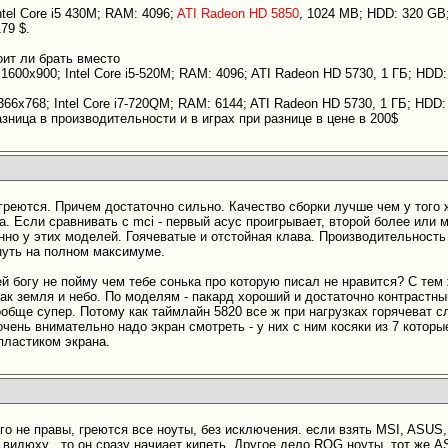
ntel Core i5 430M; RAM: 4096;
ATI Radeon HD 5850
, 1024 MB; HDD: 320 GB;
79 $.
оит ли брать вместо
1600x900; Intel Core i5-520M; RAM: 4096; ATI Radeon HD 5730, 1 ГБ; HDD:
66x768; Intel Core i7-720QM; RAM: 6144; ATI Radeon HD 5730, 1 ГБ; HDD: 
зница в производительности и в играх при разнице в цене в 200$
 греются. Причем достаточно сильно. Качество сборки лучше чем у того
а. Если сравнивать с mci - первый асус проигрывает, второй более или 
нно у этих моделей. Гоячеватые и отстойная клава. Производительность
уть на полном максимуме.
 ей богу не пойму чем тебе сонька про которую писал не нравится? С те
как земля и небо. По моделям - пакард хороший и достаточно контрастн
обще супер. Потому как таймлайн 5820 все ж при нагрузках горячеват с
чень внимательно надо экран смотреть - у них с ним косяки из 7 котор
 пластиком экрана.
го не правы, греются все ноуты, без исключения. если взять MSI, ASUS,
видюху , то он сразу начиает кипеть. Другое дело ROG ноуты, тот же A