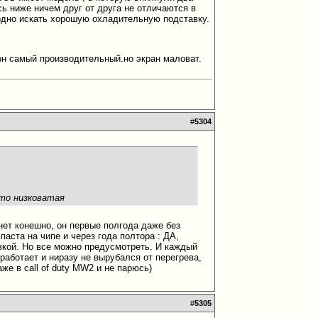
ь ниже ничем друг от друга не отличаются в
одно искать хорошую охладительную подставку.
 он самый производительный.но экран маловат.
#
5304
-то низковатая
нет конешно, он первые полгода даже без
аста на чипе и через года полтора : ДА,
авкой. Но все можно предусмотреть. И каждый
 работает и ниразу не вырубался от перегрева,
аже в call of duty MW2 и не парюсь)
#
5305