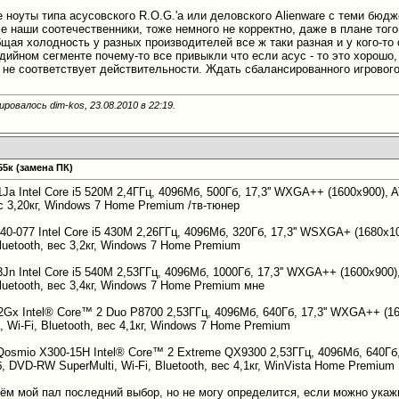
е ноуты типа асусовского R.O.G.'а или деловского Alienware с теми бю
се наши соотечественники, тоже немного не корректно, даже в плане тог
бщая холодность у разных производителей все ж таки разная и у кого-т
ийном сегменте почему-то все привыкли что если асус - то это хорошо, 
м не соответствует действительности. Ждать сбалансированного игровог
ровалось dim-kos, 23.08.2010 в
22:19
.
55к (замена ПК)
Ja Intel Core i5 520M 2,4ГГц, 4096Мб, 500Гб, 17,3'' WXGA++ (1600x900)
вес 3,20кг, Windows 7 Home Premium /тв-тюнер
0-077 Intel Core i5 430M 2,26ГГц, 4096Мб, 320Гб, 17,3'' WSXGA+ (1680
Bluetooth, вес 3,2кг, Windows 7 Home Premium
Jn Intel Core i5 540M 2,53ГГц, 4096Мб, 1000Гб, 17,3'' WXGA++ (1600x90
 Bluetooth, вес 3,4кг, Windows 7 Home Premium мне
2Gx Intel® Core™ 2 Duo P8700 2,53ГГц, 4096Мб, 640Гб, 17,3'' WXGA++ (1
 Wi-Fi, Bluetooth, вес 4,1кг, Windows 7 Home Premium
Qosmio X300-15H Intel® Core™ 2 Extreme QX9300 2,53ГГц, 4096Мб, 640Гб
DVD-RW SuperMulti, Wi-Fi, Bluetooth, вес 4,1кг, WinVista Home Premium
чём мой пал последний выбор, но не могу определится, если можно укажи