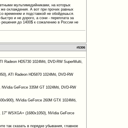
джетными мультимедийниками, на которых
о же охлаждения. А вот при прочих равных
о со временем и подставкой не обойдешься.
быстро и не дорого, а сони - переплата за
о решения до 1400$ к сожалению в России не
#
5306
, ATI Radeon HD5730 1024Мб, DVD-RW SuperMulti,
x1050), ATI Radeon HD5870 1024Мб, DVD-RW
0), NVidia GeForce 335M GT 1024Мб, DVD-RW
600x900), NVidia GeForce 260M GTX 1024Мб,
, 17'' WSXGA+ (1680x1050), NVidia GeForce
те так сказать в порядке убывания, главное