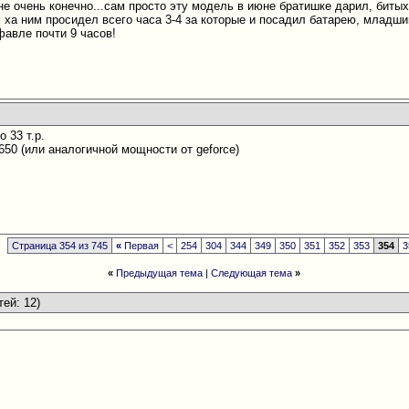
 не очень конечно...сам просто эту модель в июне братишке дарил, биты
 ха ним просидел всего часа 3-4 за которые и посадил батарею, младши
фавле почти 9 часов!
о 33 т.р.
650 (или аналогичной мощности oт geforce)
Страница 354 из 745
«
Первая
<
254
304
344
349
350
351
352
353
354
3
«
Предыдущая тема
|
Следующая тема
»
тей: 12)