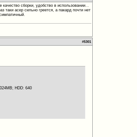
е качество сборки, удобство в использовании...
раз таки асер сильно греется, а пакард почти нет
 симпатичный.
#
5301
 1024MB; HDD: 640