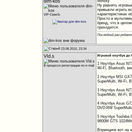
dim-kos
Minsky
Ну равнять игровы
привыкли играть в
характеристиках о
VIP-СвинЪ
Просто в мультимед
бренд, что в цело
приходится.
Последний раз редакти
23.08.2010, 23:34
Vld.s
Игровой ноутбук до 
1 Ноутбук Asus N71
В процессе регистрации по e-mail
Wi-Fi, Bluetooth, 
2 Ноутбук MSI GX74
SuperMulti, Wi-Fi, 
3 Ноутбук Asus N73
SuperMulti, Wi-Fi,
4 Ноутбук Asus G7
DVD-RW SuperMulti,
5 Ноутбук Toshiba 
9800M GTS 1024Мб, 
Впринципе вот на 