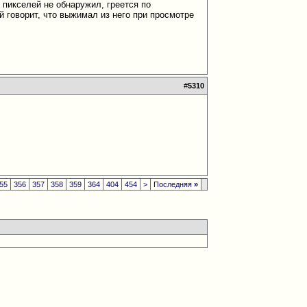
х пикселей не обнаружил, греется по
й говорит, что выжимал из него при просмотре
#
5310
55
356
357
358
359
364
404
454
>
Последняя
»