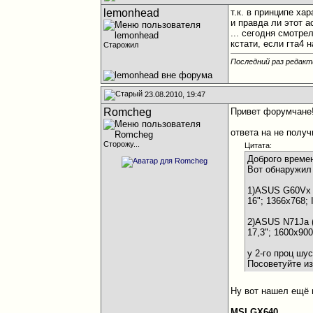
lemonhead
т.к. в принципе ха
и правда ли этот а
... сегодня смотр
кстати, если гта4 
Старожил
Последний раз редакт
23.08.2010, 19:47
Romcheg
Привет форумчане
ответа на не получ
Сторожу...
Цитата:
Доброго времен
Вот обнаружил
1)ASUS G60Vx
16"; 1366x768;
2)ASUS N71Ja
17,3"; 1600x90
у 2-го проц шу
Посоветуйте из
Ну вот нашел ещё м
MSI GX640