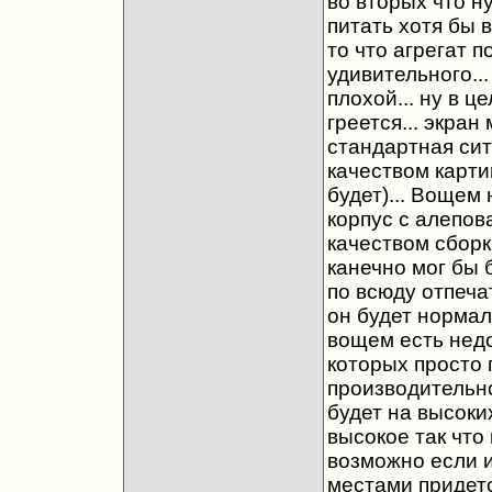
во вторых что н
питать хотя бы в
то что агрегат п
удивительного...
плохой... ну в ц
греется... экран
стандартная си
качеством карти
будет)... Вощем 
корпус с алепов
качеством сборк
канечно мог бы 
по всюду отпеча
он будет нормаль
вощем есть недо
которых просто 
производительно
будет на высоки
высокое так что
возможно если 
местами придетс