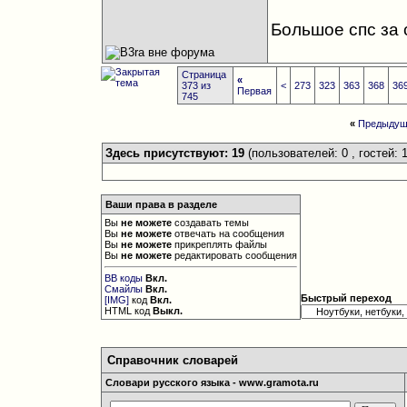
Большое спс за 
Страница
«
373 из
<
273
323
363
368
36
Первая
745
«
Предыдущ
Здесь присутствуют: 19
(пользователей: 0 , гостей: 1
Ваши права в разделе
Вы
не можете
создавать темы
Вы
не можете
отвечать на сообщения
Вы
не можете
прикреплять файлы
Вы
не можете
редактировать сообщения
BB коды
Вкл.
Смайлы
Вкл.
Быстрый переход
[IMG]
код
Вкл.
HTML код
Выкл.
Справочник словарей
Словари русского языка - www.gramota.ru