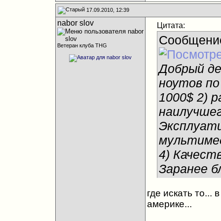
17.09.2010, 12:39
nabor slov
Цитата:
Сообщени
Ветеран клуба THG
Добрый де
ноутов по
1000$ 2) р
наилучшег
Эксплуати
мультимед
4) Качест
Заранее б
где искать то... 
америке...