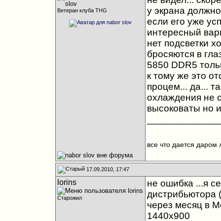
у экрана должно
Ветеран клуба THG
если его уже ус
интересный вари
нет подсветки х
бросяются в глаз
5850 DDR5 тольк
к тому же это о
процем... да... 
охлаждения не с
высоковаты но и
_____________
все что дается даром 
17.09.2010, 17:47
lorins
не ошибка ...я с
дистрибьютора (з
Старожил
через месяц в М
1440х900