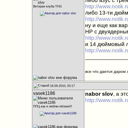
либо азус с тр
http://www.notik
Ветеран клуба THG
либо 13-ти дюй
http://www.notik
ну и еще как вар
НР с двуядерны
http://www.notik.
и 14 дюймовый л
http://www.notik
_____________
все что дается даром 
18.09.2010, 03:17
vasek1186
nabor slov
, а э
http://www.notik.
ППЦ как я люблю яблоки!!!