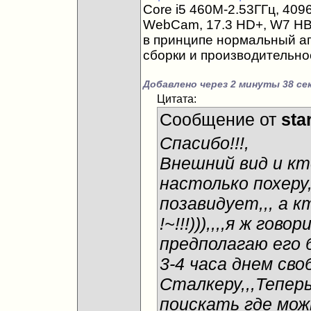
Core i5 460M-2.53ГГц, 40
WebCam, 17.3 HD+, W7 HB 
в принципе нормальный агр
сборки и производительно
Добавлено через 2 минуты 38 се
Цитата:
Сообщение от
sta
Спасибо!!!,
Внешний вид и кт
настолько похеру
позавидует,,, а к
!~!!!))),,,,я ж гов
предполагаю его 
3-4 часа днем сво
Сталкеру,,,Тепер
поискать где можн