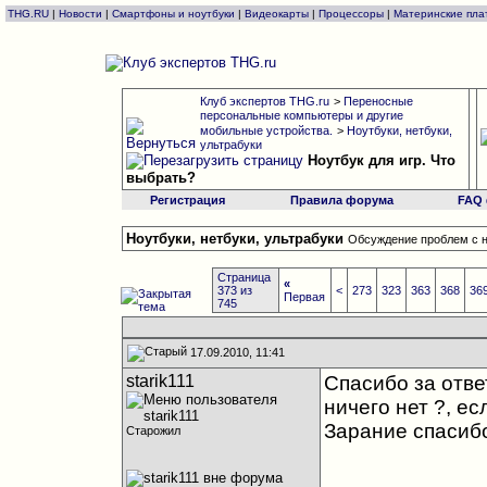
THG.RU
|
Новости
|
Смартфоны и ноутбуки
|
Видеокарты
|
Процессоры
|
Материнские пла
Клуб экспертов THG.ru
>
Переносные
персональные компьютеры и другие
мобильные устройства.
>
Ноутбуки, нетбуки,
ультрабуки
Ноутбук для игр. Что
выбрать?
Регистрация
Правила форума
FAQ
Ноутбуки, нетбуки, ультрабуки
Обсуждение проблем с н
Страница
«
373 из
<
273
323
363
368
36
Первая
745
17.09.2010, 11:41
starik111
Спасибо за отве
ничего нет ?
, ес
Зарание спасиб
Старожил