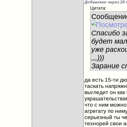
Добавлено через 29 
Цитата:
Сообщени
Спасибо з
будет ма
уже раско
,,,)))
Зарание с
да есть 15-ти дю
таскать напряжно
выгледит он как
украшательствам
что с ним можно 
агрегату по ним
серьезный ты чел
технорей свои а