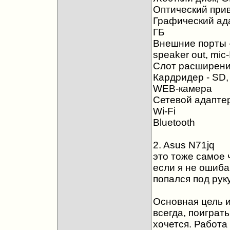
Оптический при
Графический ада
ГБ
Внешние порты -
speaker out, mic-I
Слот расширени
Кардридер - SD,
WEB-камера
Сетевой адаптер
Wi-Fi
Bluetooth
2. Asus N71jq
это тоже самое 
если я не ошиба
попался под руку
Основная цель и
всегда, поиграт
хочется. Работа