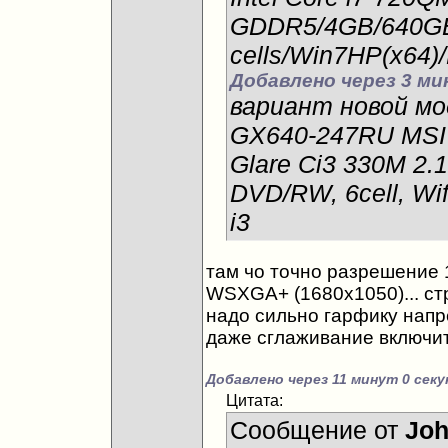
GDDR5/4GB/640GB(
cells/Win7HP(x64)
Добавлено через 3 ми
вариант новой мо
GX640-247RU MSI
Glare Ci3 330M 2.
DVD/RW, 6cell, Wi
i3
там чо точно разрешение 1
WSXGA+ (1680х1050)... стр
надо сильно гарфику напр
даже сглаживание включить.
Добавлено через 11 минут 0 секу
Цитата:
Сообщение от
Joh