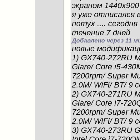
экраном 1440х900
я уже отписался в
потух .... сегодн
течение 7 дней
Добавлено через 11 м
новые модификац
1) GX740-272RU 
Glare/ Core i5-43
7200rpm/ Super M
2.0M/ WiFi/ BT/ 9 
2) GX740-271RU 
Glare/ Core i7-72
7200rpm/ Super M
2.0M/ WiFi/ BT/ 9 
3) GX740-273RU G
Intel Core i7-720