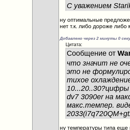
С уважением Stari
ну оптимальные предложе
нет т.к. либо дороже либо
Добавлено через 2 минуты 0 сек
Цитата:
Сообщение от
War
что значит не оч
это не формулиро
тихое охлаждение
10...20..30?цифр
dv7 3090er на макс
макс.темпер. вид
2033(i7q720QM+g
ну температуры типа еще 