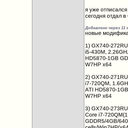
я уже отписался в
сегодня отдал в
Добавлено через 11 
новые модифик
1) GX740-272RU
i5-430M, 2.26GH
HD5870-1GB GDDR
W7HP x64
2) GX740-271RU
i7-720QM, 1.6GH
ATI HD5870-1GB 
W7HP x64
3) GX740-273RU 
Core i7-720QM(
GDDR5/4GB/640GB
cells/Win7HP(x6