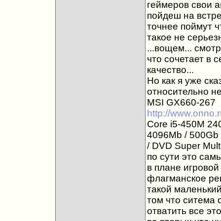
геймеров свои а
пойдеш на встре
точнее поймут чт
такое не серьез
...вощем... смот
что сочетает в 
качество...
Но как я уже ска
относительно не 
MSI GX660-267
http://www.onno.r
Core i5-450М 240
4096Mb / 500Gb 
/ DVD Super Mult
по сути это сам
в плане игровой
флагманское реш
такой маленький
том что ситема
отватить все эт