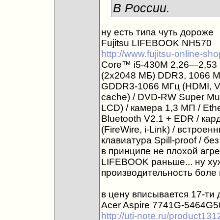
В России.
ну есть типа чуть дороже
Fujitsu LIFEBOOK NH570
http://www.fujitsu-online-sh
Core™ i5-430M 2,26—2,53 ГГ
(2x2048 МБ) DDR3, 1066 M
GDDR3-1066 МГц (HDMI, VGA
cache) / DVD-RW Super Multi
LCD) / камера 1,3 МП / Eth
Bluetooth V2.1 + EDR / ка
(FireWire, i-Link) / встрое
клавиатура Spill-proof / 
в принципе не плохой агре
LIFEBOOK раньше... ну хуж
производительность боле 
в цену вписывается 17-ти
Acer Aspire 7741G-5464G5
http://uti-note.ru/product13