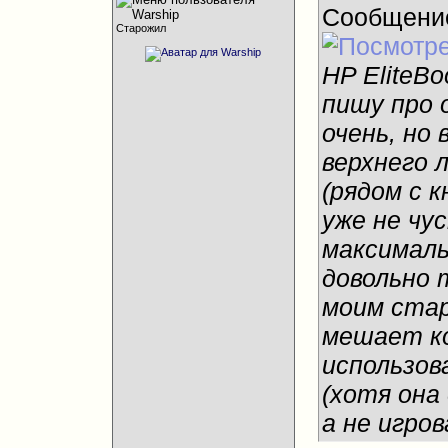
Сообщени
Старожил
HP EliteB
пишу про 
очень, но 
верхнего 
(рядом с к
уже не чу
максималь
довольно 
моим ста
мешает к
использов
(хотя она
а не игров