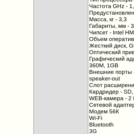
Частота GHz - 1
Предустановленн
Масса, кг - 3,3
Габариты, мм - 
Чипсет - Intel H
Объем оперативн
Жесткий диск, G
Оптический приво
Графический ада
360M, 1GB
Внешние порты -
speaker-out
Слот расширения
Кардридер - SD
WEB-камера - 2
Сетевой адаптер
Модем 56К
Wi-Fi
Bluetooth
3G