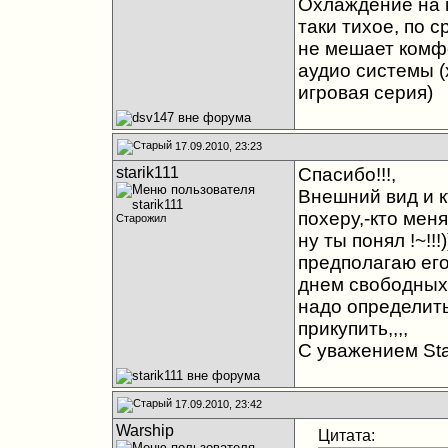
Охлаждение на 
таки тихое, по 
не мешает комфо
аудио системы (
игровая серия)
17.09.2010, 23:23
starik111
Спасибо!!!,
Внешний вид и к
похеру,-кто меня 
Старожил
ну ты понял !~!!!
предполагаю его 
днем свободных 
надо определить
прикупить,,,,
С уважением Sta
17.09.2010, 23:42
Warship
Цитата: