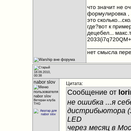
что значит не о
формулировка , 
это сколько...с
где?вот к пример
децебел... макс
2033(i7q720QM+
_____________
нет смысла пере
18.09.2010,
00:38
nabor slov
Цитата:
Сообщение от
lor
не ошибка ...я се
Ветеран клуба
THG
дистрибьютора (з
LED
через месяц в Мо