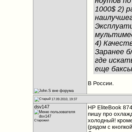
ноутов по
1000$ 2) р
наилучшег
Эксплуати
мультимед
4) Качест
Заранее б
где искать
еще баксы
В России.
17.09.2010, 19:37
dsv147
HP EliteBook 8
пишу про охлажд
холодный! кроме
Старожил
(рядом с кнопкой