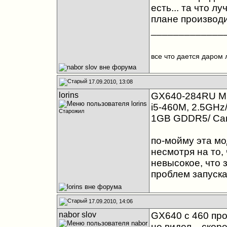
есть... та что л
плане производи
_____________
все что дается даром 
17.09.2010, 13:08
lorins
GX640-284RU MS
i5-460M, 2.5GHz
Старожил
1GB GDDR5/ Cam 
по-мойму эта мо
несмотря на то,
невысокое, что 
проблем запуска
17.09.2010, 14:06
nabor slov
GX640 с 460 про
не видел... скор