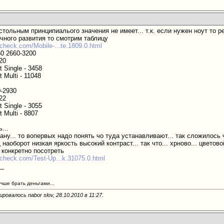
стольным принципиалього значения не имеет... т.к. если нужен ноут то р
ичного развития то смотрим таблицу
check.com/Mobile-...te.1809.0.html
50 2660-3200
20
 Single - 3458
 Multi - 11048
0-2930
22
 Single - 3055
 Multi - 8807
...
крану... то вопервых надо понять чо туда устанавливают... так сложилос
наоборот низкая яркость высокий контраст... так что... хрново... цветово
 конкретно посотреть
kcheck.com/Test-Up...k.31075.0.html
__
учше брать деньгами...
ровалось nabor slov, 28.10.2010 в
11:27
.