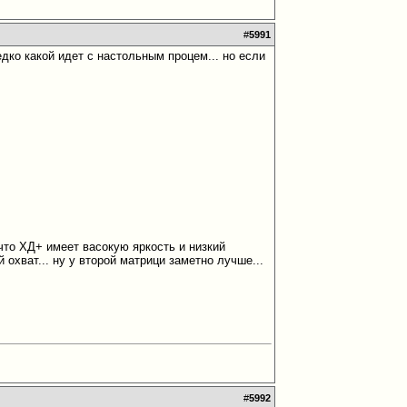
#
5991
едко какой идет с настольным процем... но если
ь что ХД+ имеет васокую яркость и низкий
й охват... ну у второй матрици заметно лучше...
#
5992