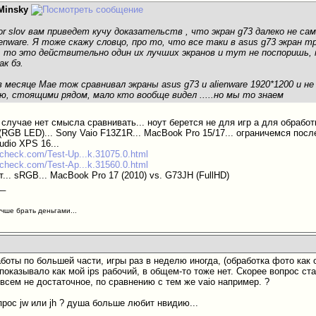
Minsky
r slov вам приведет кучу доказательств , что экран g73 далеко не сам
ienware. Я тоже скажу словцо, про то, что все таки в asus g73 экран 
, то это действительно один их лучших экранов и тут не поспоришь
ак бэ.
в месяце Мае тож сравнивал экраны asus g73 и alienware 1920*1200 и н
ую, стоящими рядом, мало кто вообще видел .....но мы то знаем
случае нет смысла сравнивать... ноут берется не для игр а для обработк
 (RGB LED)... Sony Vaio F13Z1R... MacBook Pro 15/17... ограничемся после
udio XPS 16...
kcheck.com/Test-Up...k.31075.0.html
kcheck.com/Test-Ap...k.31560.0.html
т... sRGB... MacBook Pro 17 (2010) vs. G73JH (FullHD)
__
учше брать деньгами...
боты по большей части, игры раз в неделю иногда, (обработка фото как 
показывало как мой ips рабочий, в общем-то тоже нет. Скорее вопрос ст
всем не достаточное, по сравнению с тем же vaio например. ?
прос jw или jh ? душа больше любит нвидию...