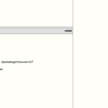
#
5990
ь производительности?
аж.