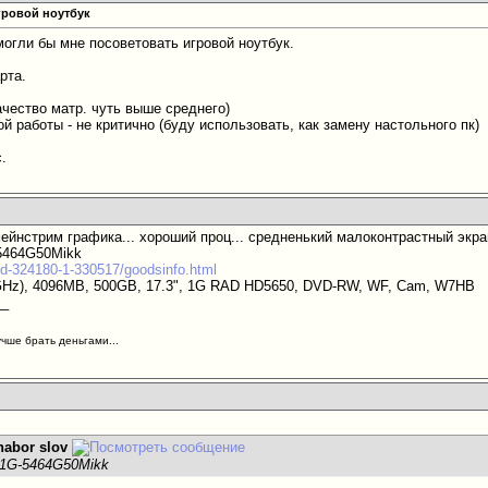
гровой ноутбук
могли бы мне посоветовать игровой ноутбук.
рта.
 качество матр. чуть выше среднего)
й работы - не критично (буду использовать, как замену настольного пк)
.
 мейнстрим графика... хороший проц... средненький малоконтрастный экранч
-5464G50Mikk
cd-324180-1-330517/goodsinfo.html
3GHz), 4096MB, 500GB, 17.3", 1G RAD HD5650, DVD-RW, WF, Cam, W7HB
__
учше брать деньгами...
nabor slov
741G-5464G50Mikk