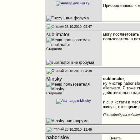
Присоединяюсь к
28.10.2010, 02:47
sublimator
могу послветовать 
пользователь.в ве
Старожил
28.10.2010, 04:38
Minsky
sublimator
,
ну мистер nabor sl
alienware. Я тоже 
действительно один
Старожил
п.с. я кстати в ме
живую, стоящими р
Последний раз редакт
28.10.2010, 11:46
nabor slov
Цитата: