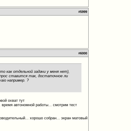
#
5999
#
6000
то как отдельной задачи у меня нет),
опрос ставится так, достаточное ли
aio например. ?
овой охват тут
к. время автономной работы... смотрим тест
изводительный... хорошо собран... экран матовый