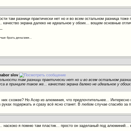
сти там разници практически нет но и во всем остальном разница тоже п
.. качество экрана далеко не идеальное у обоих... вощем основные отлич
__
учше брать деньгами...
nabor slov
ельности там разници практически нет но и во всем остальном разн
са в принципе такое же... качество экрана далеко не идеальное у обои
у них схожее? Но Асер из алюминия, что предпочтительнее... Интересно
в руках подержать и сразу всё ясно станет. В любом случае спасибо за 
. наскоко я помню там пластик... просто он заделаный под алюминий... 
__