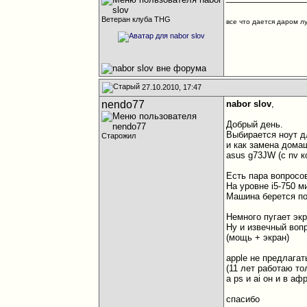
Ветеран клуба THG
все что дается даром л
27.10.2010, 17:47
nendo77
nabor slov
,
Добрый день.
Выбирается ноут д
Старожил
и как замена дома
asus g73JW (с nv к
Есть пара вопросо
На уровне i5-750 м
Машина берется под
Немного пугает эк
Ну и извечный вопр
(мощь + экран)
apple не предлага
(11 лет работаю то
а ps и ai он и в афр
спасибо