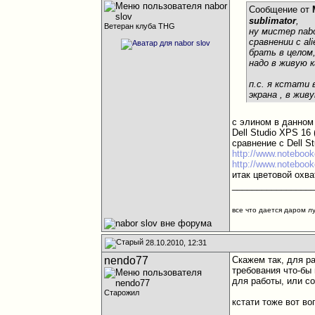
Сообщение от
sublimator
,
Ветеран клуба THG
ну мистер nabo
сравнении с al
брать в целом
надо в живую к
п.с. я кстати 
экрана , в жив
с элином в данном 
Dell Studio XPS 16
сравнение с Dell St
http://www.noteboo
http://www.noteboo
итак цветовой охва
________________
все что дается даром л
28.10.2010, 12:31
nendo77
Скажем так, для ра
требования что-бы 
для работы, или со
Старожил
кстати тоже вот во