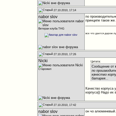
27.10.2010, 17:14
nabor slov
по производительно
принципе такое же.
________________
Ветеран клуба THG
все что дается даром л
27.10.2010, 17:26
Nicki
Цитата:
Сообщение от
Старожил
по производит
качество корпу
батарея...
Качество корпуса 
корпуса)) Надо их 
27.10.2010, 17:42
nabor slov
он чо алюминевый..
________________