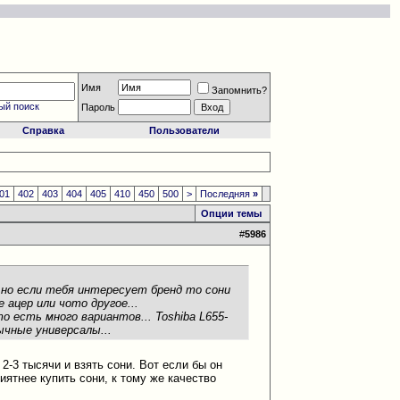
Имя
Запомнить?
ый поиск
Пароль
Справка
Пользователи
01
402
403
404
405
410
450
500
>
Последняя
»
Опции темы
#
5986
 но если тебя интересует бренд то сони
 ацер или чото другое...
о есть много вариантов... Toshiba L655-
бычные универсалы...
 2-3 тысячи и взять сони. Вот если бы он
иятнее купить сони, к тому же качество