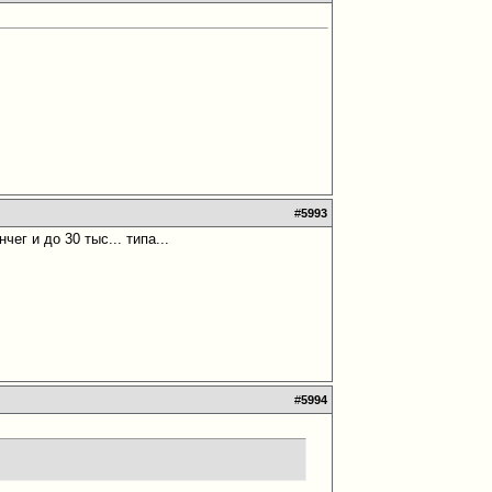
#
5993
ег и до 30 тыс... типа...
#
5994