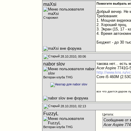
maXsi
Помогите выбрать и
Добрый вечер. Не 
Требования:
Старожил
1. Мощная видеока
2. Хороший проц.
3. Экран (15, 17 -
4. Время автономно
Бюджет - до 30 тыс
28.10.2010, 00:06
nabor slov
такова нет... есть
Acer Aspire 7741G
http://www.kns.ru/v
Core i5 460M (2.5
Ветеран клуба THG
________________
все что дается даром л
28.10.2010, 02:13
FuzzyL
Цитата:
Сообщение от
Acer Aspire 7
Ветеран клуба THG