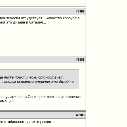
#
5987
рактически отсудствует... качество корпуса в
ия это дизайн и батарея...
#
5988
ица тоже практически отсудствует...
х... вощем основные отличия это дизайн и
 получится если Сони проиграет по исполнению
помощь!
#
5989
но стабильность там хорошая...