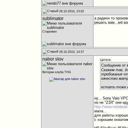
28.10.2010, 13:02
sublimator
а радеон то произ
решать вам...мб в
Старожил
28.10.2010, 14:37
nabor slov
Цитата:
Сообщение от
Скажем так, д
Ветеран клуба THG
требования чт
качество матр
кстати тоже в
ну... Sony Vaio VP
но не "Z1R" они ид
http://www.noteboo
мала...
для работы хорошо 
с хорошим охватом