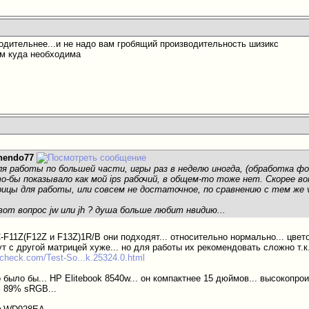
водительнее...и не надо вам гробящий производительность шизикс
ам куда необходима
nendo77
ля работы по большей части, игры раз в неделю иногда, (обработка фо
о-бы показывало как мой ips рабочий, в общем-то тоже нет. Скорее в
ицы для работы, или совсем не достаточное, по сравнению с тем же v
от вопрос jw или jh ? душа больше любит нвидию...
C-F11Z(F12Z и F13Z)1R/B они подходят... относительно нормально... цвет
ут с другой матрицей хуже... но для работы их рекомендовать сложно т.
kcheck.com/Test-So...k.25324.0.html
было бы... HP Elitebook 8540w... он компактнее 15 дюймов... высокопро
 89% sRGB...