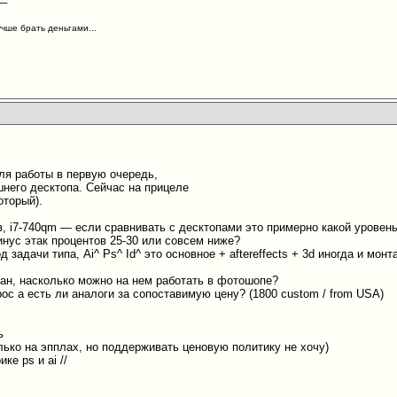
учше брать деньгами...
ля работы в первую очередь,
шнего десктопа. Сейчас на прицеле
оторый).
в, i7-740qm — если сравнивать с десктопами это примерно какой уровен
инус этак процентов 25-30 или совсем ниже?
 задачи типа, Ai^ Ps^ Id^ это основное + aftereffects + 3d иногда и монт
ран, насколько можно на нем работать в фотошопе?
ос а есть ли аналоги за сопоставимую цену? (1800 custom / from USA)
ть
лько на эпплах, но поддерживать ценовую политику не хочу)
ике ps и ai //