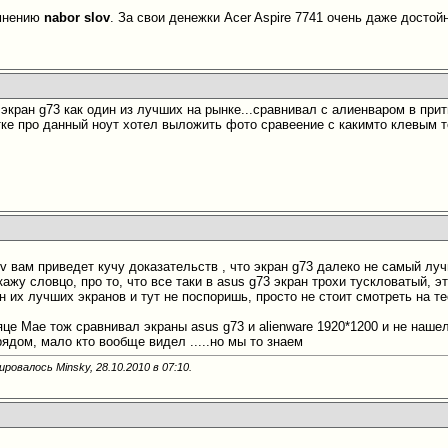
 мнению
nabor slov
. За свои денежки Acer Aspire 7741 очень даже досто
экран g73 как один из лучших на рынке...сравнивал с алиенваром в прит
тке про данный ноут хотел выложить фото сравеение с какимто клевым т
ov вам приведет кучу доказательств , что экран g73 далеко не самый луч
скажу словцо, про то, что все таки в asus g73 экран трохи тускловатый, эт
 их лучших экранов и тут не поспоришь, просто не стоит смотреть на тес
сяце Мае тож сравнивал экраны asus g73 и alienware 1920*1200 и не наше
ядом, мало кто вообще видел .....но мы то знаем
ировалось Minsky, 28.10.2010 в
07:10
.