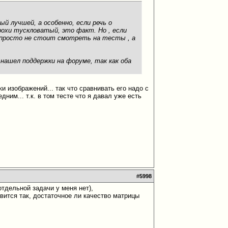
ый лучшей, а особенно, если речь о
трохи тускловатый, это факт. Но , если
, просто не стоит смотреть на тесты , а
е нашел поддержки на форуме, так как оба
и изображений... так что сравнивать его надо с
дним... т.к. в том тесте что я давал уже есть
#
5998
отдельной задачи у меня нет),
авится так, достаточное ли качество матрицы