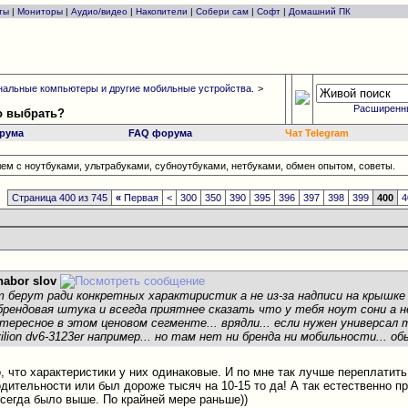
ты
|
Мониторы
|
Аудио/видео
|
Накопители
|
Собери сам
|
Софт
|
Домашний ПК
альные компьютеры и другие мобильные устройства.
>
Расширенн
то выбрать?
рума
FAQ форума
Чат Telegram
ем с ноутбуками, ультрабуками, субноутбуками, нетбуками, обмен опытом, советы.
Страница 400 из 745
«
Первая
<
300
350
390
395
396
397
398
399
400
4
nabor slov
т берут ради конкретных характиристик а не из-за надписи на крышке
брендовая штука и всегда приятнее сказать что у тебя ноут сони а не
тересное в этом ценовом сегменте... врядли... если нужен универсал т
ilion dv6-3123er например... но там нет ни бренда ни мобильности... о
о, что характеристики у них одинаковые. И по мне так лучше переплатить
дительности или был дороже тысяч на 10-15 то да! А так естественно пр
всегда было выше. По крайней мере раньше))