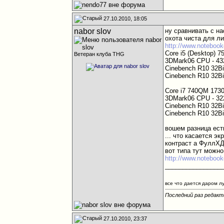
27.10.2010, 18:05
nabor slov
ну сравнивать с на
охота чиста для л
http://www.notebook
Core i5 (Desktop) 7
Ветеран клуба THG
3DMark06 CPU - 43
Cinebench R10 32Bit
Cinebench R10 32Bit
Сore i7 740QM 173
3DMark06 CPU - 32
Cinebench R10 32Bit
Cinebench R10 32Bit
вошем разница есть
... что касается э
контраст а ФуллХД 
вот типа тут можно
http://www.noteboo
________________
все что дается даром л
Последний раз редакти
27.10.2010, 23:37