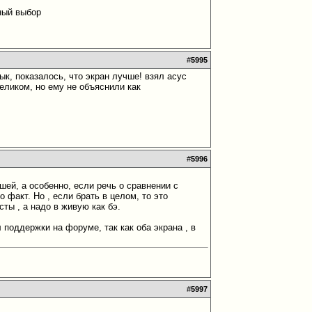
йный выбор
#
5995
ык, показалось, что экран лучше! взял асус
еликом, но ему не объяснили как
#
5996
шей, а особенно, если речь о сравнении с
о факт. Но , если брать в целом, то это
ты , а надо в живую как бэ.
л поддержки на форуме, так как оба экрана , в
#
5997