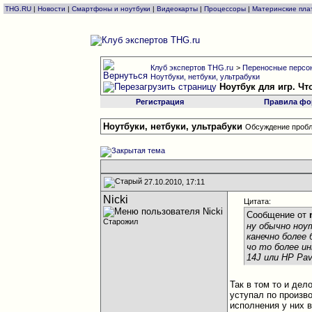
THG.RU
|
Новости
|
Смартфоны и ноутбуки
|
Видеокарты
|
Процессоры
|
Материнские пла
Клуб экспертов THG.ru
>
Переносные персон
Ноутбуки, нетбуки, ультрабуки
Ноутбук для игр. Ч
Регистрация
Правила фо
Ноутбуки, нетбуки, ультрабуки
Обсуждение пробл
27.10.2010, 17:11
Nicki
Цитата:
Сообщение от
Старожил
ну обычно ноу
канечно более 
чо то более ин
14J или HP Pav
Так в том то и дел
уступал по произво
исполнения у них 