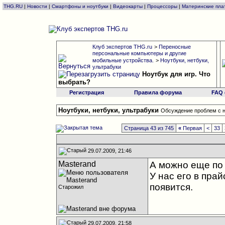
THG.RU
|
Новости
|
Смартфоны и ноутбуки
|
Видеокарты
|
Процессоры
|
Материнские пла
Клуб экспертов THG.ru
>
Переносные
персональные компьютеры и другие
мобильные устройства.
>
Ноутбуки, нетбуки,
ультрабуки
Ноутбук для игр. Что
выбрать?
Регистрация
Правила форума
FAQ
Ноутбуки, нетбуки, ультрабуки
Обсуждение проблем с н
Страница 43 из 745
«
Первая
<
33
29.07.2009, 21:46
Masterand
А можно еще по 
У нас его в прай
появится.
Старожил
29.07.2009, 21:58