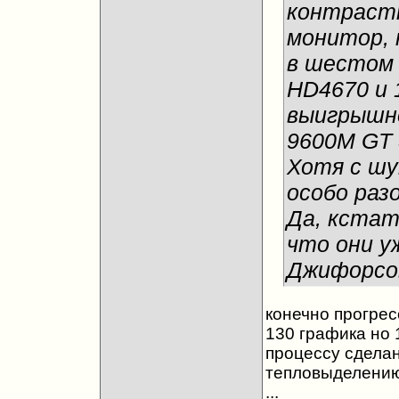
контрастн
монитор, 
в шестом 
HD4670 и 
выигрышне
9600M GT 
Хотя с шу
особо разо
Да, кстат
что они у
Джифорсов
конечно прогрес
130 графика но 
процессу сделан
тепловыделению.
...