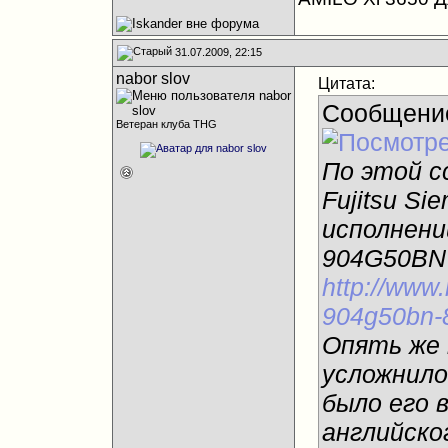
31.07.2009, 22:15
nabor slov
Цитата:
Сообщени
Ветеран клуба THG
По этой с
Fujitsu Si
исполнении
904G50BN
http://www.
904g50bn-
Опять же 
усложнило
было его 
английског