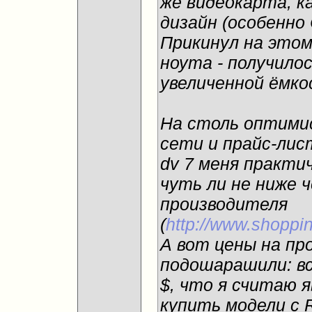
же видеокарта, к
дизайн (особенно 
Прикинул на этом
ноута - получилос
увеличенной ёмко
На столь оптими
сети и прайс-лис
dv 7 меня практи
чуть ли не ниже 
производителя
(
http://www.shoppi
А вот цены на пр
подошарашили: вс
$, что я считаю 
купить модели с 