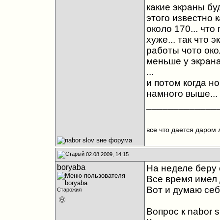
какие экраны буд
этого известно к
около 170... чт
хуже... так что 
работы чото окол
меньше у экрана.
...
и потом когда н
намного выше... 
_____________
все что дается даром 
02.08.2009, 14:15
boryaba
На неделе беру 
Все время имел д
Вот и думаю себ
Старожил
Вопрос к nabor s