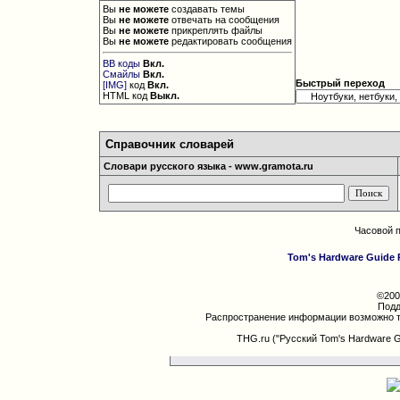
Вы
не можете
создавать темы
Вы
не можете
отвечать на сообщения
Вы
не можете
прикреплять файлы
Вы
не можете
редактировать сообщения
BB коды
Вкл.
Смайлы
Вкл.
Быстрый переход
[IMG]
код
Вкл.
HTML код
Выкл.
Справочник словарей
Словари русского языка - www.gramota.ru
Часовой 
Tom's Hardware Guide 
©200
Подд
Распространение информации возможно т
THG.ru ("Русский Tom's Hardware 