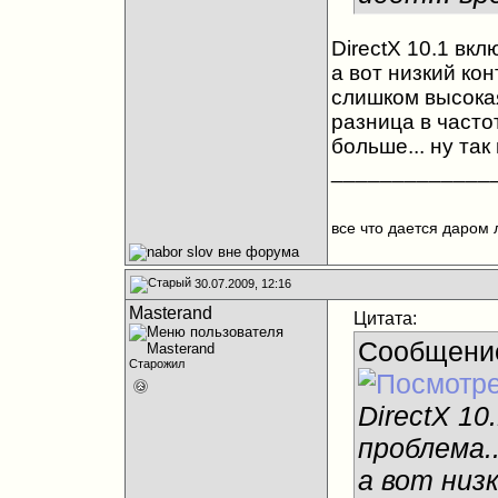
DirectX 10.1 вклю
а вот низкий кон
слишком высокая
разница в частот
больше... ну так
_____________
все что дается даром 
30.07.2009, 12:16
Masterand
Цитата:
Сообщени
Старожил
DirectX 10
проблема..
а вот низ