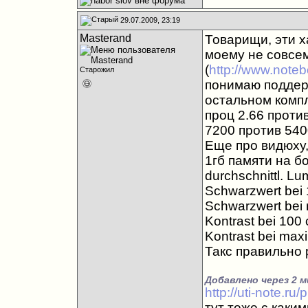
29.07.2009, 23:19
Masterand
Товарищи, эти х
моему не совсем
(
http://www.note
Старожил
понимаю поддержи
остальном компл
проц 2.66 проти
7200 против 540
Еще про видюху,
1гб памяти на б
durchschnittl. L
Schwarzwert bei 
Schwarzwert bei m
Kontrast bei 100
Kontrast bei maxi
Такс правильно
Добавлено через 2 м
http://uti-note.r
тут тоже с каки