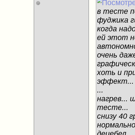
в тесте п
фуджика г
когда над
ей этот н
автономно
очень даже
графическ
хоть и пр
эффект...
...
нагрев... 
тесте...
снизу 40 г
нормально.
децебел...