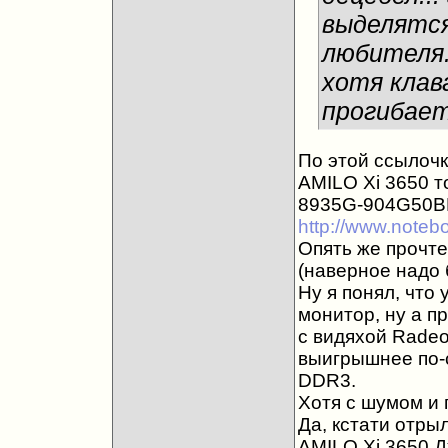
выделятся
любителя.
хотя клав
прогибает
По этой ссылочк
AMILO Xi 3650 то
8935G-904G50B
http://www.notebo
Опять же прочте
(наверное надо 
Ну я понял, что 
монитор, ну а п
с видяхой Rade
выигрышнее по-
DDR3.
Хотя с шумом и 
Да, кстати отры
AMILO Xi 3650 