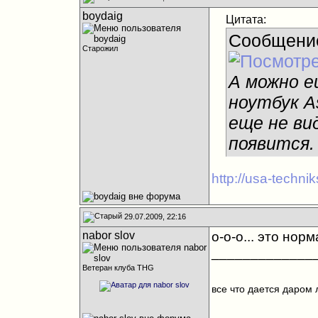
boydaig
Цитата:
Сообщени
Старожил
А можно е
ноутбук A
еще не вид
появится.
http://usa-techn
29.07.2009, 22:16
nabor slov
о-о-о... это норм
_____________
Ветеран клуба THG
все что дается даром 