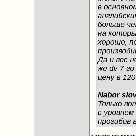
в основно
английским
больше че
на которы
хорошо, п
производ
Да и вес н
же dv 7-го 
цену в 1200
Nabor slo
Только вот
с уровнем
прогибов в