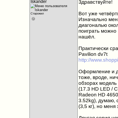
Iskander
Здравствуйте!
Вот уже четвёрт
Старожил
Изначально мен
диагональю окол
поиграть можно б
нашёл.
Практически сра
Pavilion dv7t
http://www.shopp
Оформление и д
тоже, вроде, нич
обзорах модель х
(17.3 HD LED / C
Radeon HD 4650 / 
3.52kg), думаю,
(3,5 кг), но мен
Другая серия но