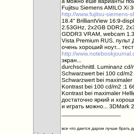
а можно еше варианты поис
Fujitsu Siemens AMILO Xi 
http://www.fujitsu-siemens-
18.4" BrilliantView 16:9-di
2.53GHz, 2x2GB DDR2, 2x
GDDR3 VRAM, webcam 1.3 M
Vista Premium RUS, пульт 
очень хороший ноут... тест
http://www.notebookjournal.d
экран...
durchschnittl. Luminanz cd/
Schwarzwert bei 100 cd/m2 
Schwarzwert bei maximaler H
Kontrast bei 100 cd/m2 :1 6
Kontrast bei maximaler Helli
достаточно яркий и хороши
и играть можно... 3DMark 2
__________________
все что дается даром лучше брать д