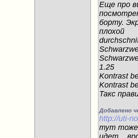
Еще про в
посмотрет
борту. Эк
плохой
durchschni
Schwarzwer
Schwarzwer
1.25
Kontrast b
Kontrast be
Такс прав
Добавлено ч
http://uti-
тут тоже 
идет... в