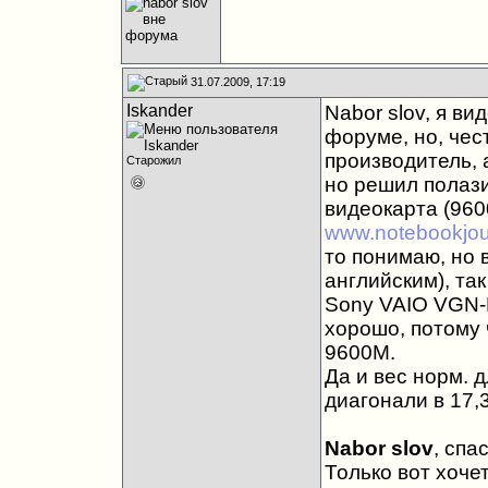
31.07.2009, 17:19
Iskander
Nabor slov, я ви
форуме, но, чес
производитель, 
Старожил
но решил полази
видеокарта (960
www.notebookjou
то понимаю, но 
английским), так
Sony VAIO VGN-
хорошо, потому 
9600М.
Да и вес норм. дл
диагонали в 17,3 
Nabor slov
, спа
Только вот хочет