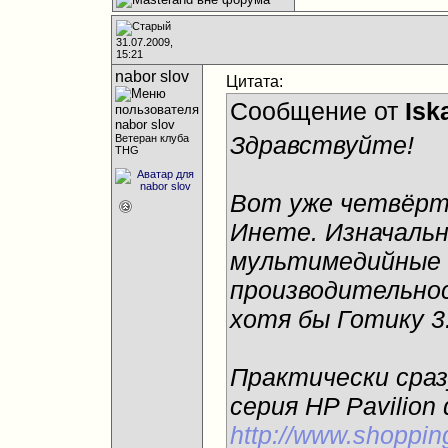
31.07.2009,
15:21
nabor slov
Цитата:
Сообщение от
Isk
Здравствуйте!
Ветеран клуба
THG
Вот уже четвёрт
Инете. Изначаль
мультимедийные н
производительно
хотя бы Готику 3
Практически сраз
серия HP Pavilion 
http://www.shoppin