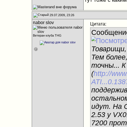
29.07.2009, 23:26
nabor slov
Цитата:
Сообщени
Ветеран клуба THG
Товарищи,
Тем более
точны... 
(
http://ww
ATI...0.138
поддержива
остальном
идут. На 
2.53 у VX
7200 прот