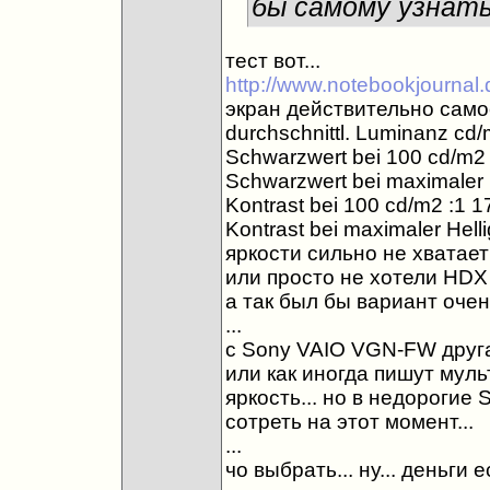
бы самому узнать
тест вот...
http://www.notebookjournal.d
экран действительно самое
durchschnittl. Luminanz cd/
Schwarzwert bei 100 cd/m2 
Schwarzwert bei maximaler H
Kontrast bei 100 cd/m2 :1 1
Kontrast bei maximaler Helli
яркости сильно не хватает
или просто не хотели HDX 
а так был бы вариант очень
...
с Sony VAIO VGN-FW друга
или как иногда пишут муль
яркость... но в недорогие
сотреть на этот момент...
...
чо выбрать... ну... деньги