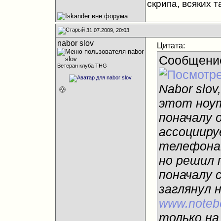
скрипа, всяких т
31.07.2009, 20:03
nabor slov
Цитата:
Сообщени
Ветеран клуба THG
Nabor slov
этот ноут
поначалу 
ассоциир
телефонам
но решил 
поначалу 
заглянул 
www.notebo
только на