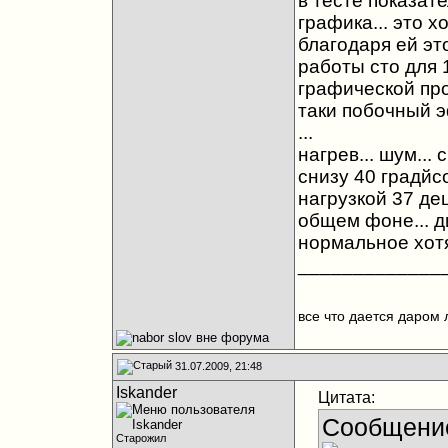
в тесте показат
графика... это х
благодаря ей эт
работы сто для 
графической про
таки побочный э
...
нагрев... шум... 
снизу 40 градйсо
нагрузкой 37 дец
общем фоне... д
нормальное хотя
_____________
все что дается даром 
31.07.2009, 21:48
Iskander
Цитата:
Сообщени
Старожил