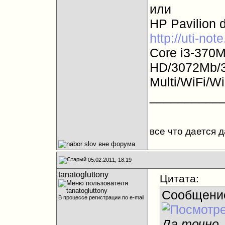
или
HP Pavilion 
http://uti-no
Core i3-370M 
HD/3072Mb/
Multi/WiFi/W
__________
все что дается 
05.02.2011, 18:19
tanatogluttony
Цитата:
Сообщени
В процессе регистрации по e-mail
Да точно. 