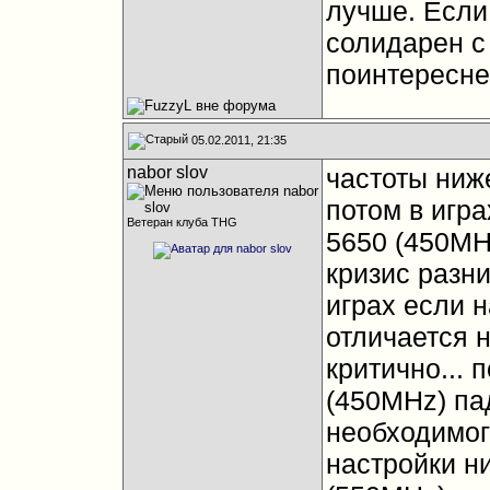
лучше. Если
солидарен 
поинтересне
05.02.2011, 21:35
nabor slov
частоты ниже
потом в игра
Ветеран клуба THG
5650 (450MHz
кризис разни
играх если н
отличается н
критично... 
(450MHz) па
необходимог
настройки н