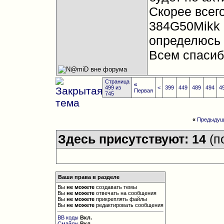
Скорее всего
384G50Mikk 
определюсь 
Всем спасиб
Страница
«
499 из
<
399
449
489
494
4
Первая
745
«
Предыдущ
Здесь присутствуют: 14
(п
Ваши права в разделе
Вы
не можете
создавать темы
Вы
не можете
отвечать на сообщения
Вы
не можете
прикреплять файлы
Вы
не можете
редактировать сообщения
BB коды
Вкл.
Смайлы
Вкл.