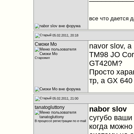
все что дается 
05.02.2011, 20:18
Смоки Мо
navor slov,
TM98 JO Core
Старожил
GT420M?
Просто харак
тр, а GX 640
05.02.2011, 21:00
tanatogluttony
nabor slov
сугубо ваши
В процессе регистрации по e-mail
когда можно