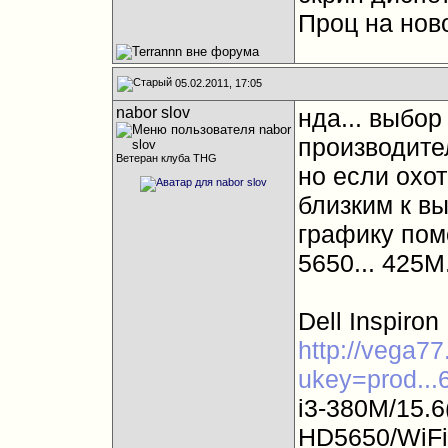
Проц на нов
05.02.2011, 17:05
nabor slov
нда... выбор
производител
Ветеран клуба THG
но если охо
близким к в
графику помо
5650... 425М.
Dell Inspiro
http://vega77
ukey=prod...
i3-380M/15.
HD5650/WiFi