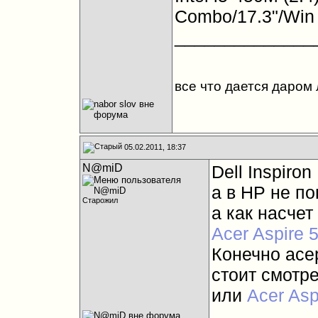
Combo/17.3"/Win
______________
все что дается даром 
05.02.2011, 18:37
N@miD
Dell Inspiro
а в HP не п
Старожил
а как насчет 
Acer Aspire
Конечно асер
стоит смотр
или
Acer As