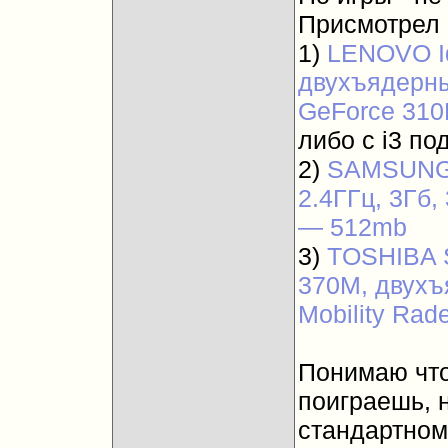
Присмотрел 
1)
LENOVO Id
двухъядерный
GeForce 31
либо с i3 п
2)
SAMSUNG N
2.4ГГц, 3Гб,
— 512mb
3)
TOSHIBA Sa
370M, двухъя
Mobility Ra
Понимаю что
поиграешь, 
стандартном