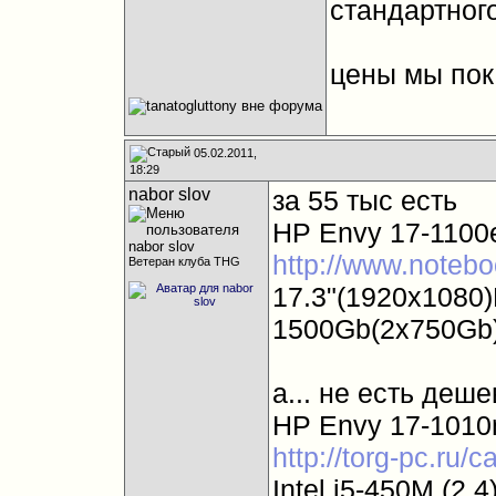
стандартног
цены мы пок
05.02.2011,
18:29
nabor slov
за 55 тыс есть
HP Envy 17-1100
http://www.notebo
Ветеран клуба THG
17.3"(1920x1080)
1500Gb(2x750Gb)
а... не есть деше
HP Envy 17-1010
http://torg-pc.ru/
Intel i5-450M (2