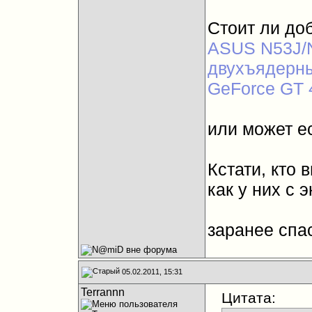
Стоит ли до
ASUS N53J/N
двухъядерный
GeForce GT
или может е
Кстати, кто 
как у них с э
заранее спа
05.02.2011, 15:31
Terrannn
Цитата: