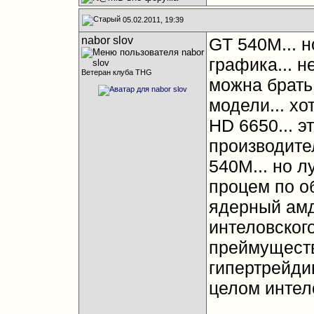
05.02.2011, 19:39
nabor slov
GT 540M... 
графика... н
Ветеран клуба THG
можна брать.
модели... хо
HD 6650... э
производите
540М... но л
процем по о
ядерный амд
интеловского
преймуществ
гипертрейдин
целом интел
__________