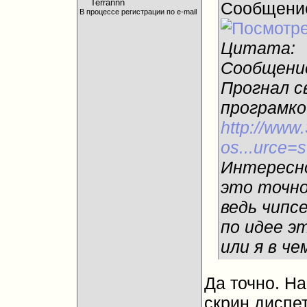
Сообщени
В процессе регистрации по e-mail
Цитата:
Сообщени
Прогнал св
програмко
http://www
os...urce=
Интересно
это точно
ведь чипс
по идее э
или я в че
Да точно. На
скрин диспе