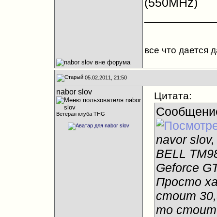
(550MHz)
__________
все что дается 
05.02.2011, 21:50
nabor slov
Цитата:
Сообщени
Ветеран клуба THG
navor slo
BELL TM98
Geforce G
Просто ха
стоит 30,
то стоит