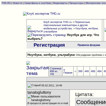
THG.RU
|
Новости
|
Смартфоны и ноутбуки
|
Видеокарты
|
Процессоры
|
Материнские пла
Клуб экспертов THG.ru
>
Переносные
персональные компьютеры и другие
мобильные устройства.
>
Ноутбуки, нетбуки,
ультрабуки
Ноутбук для игр. Что
выбрать?
Регистрация
Правила форума
Ноутбуки, нетбуки, ультрабуки
Обсуждение проблем с н
Страница
«
499 из
<
399
449
489
494
4
Первая
745
05.02.2011, 14:49
tanatogluttony
Цитата:
Сообщени
В процессе регистрации по e-mail