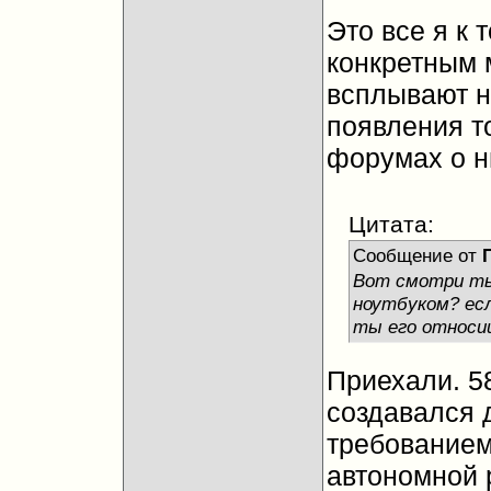
Это все я к 
конкретным 
всплывают н
появления т
форумах о н
Цитата:
Сообщение от
Вот смотри ты
ноутбуком? есл
ты его относи
Приехали. 58
создавался 
требованием
автономной 