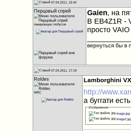
07.04.2011, 16:42
Перцовый спрей
Gaien
, на п
В EB4Z1R - 
лакировщик глобусов
просто VAIO 
__________
вернуться бы в
07.04.2011, 17:18
Roldes
Lamborghini VX
http://www.xar
WRC
а буггати ест
Изображения
image.jpg
image2.jp