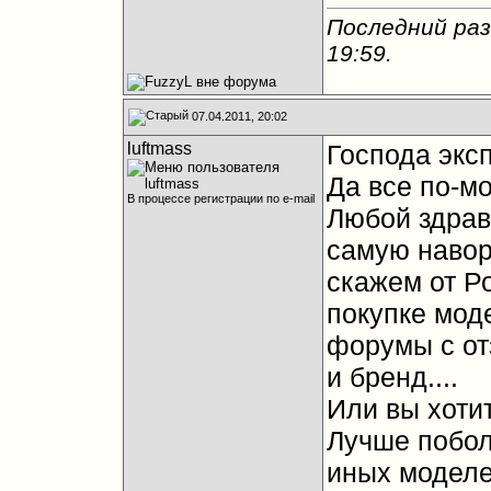
Последний раз
19:59
.
07.04.2011, 20:02
luftmass
Господа экс
Да все по-м
В процессе регистрации по e-mail
Любой здрав
самую наво
скажем от Р
покупке мод
форумы с от
и бренд....
Или вы хоти
Лучше побол
иных моделей