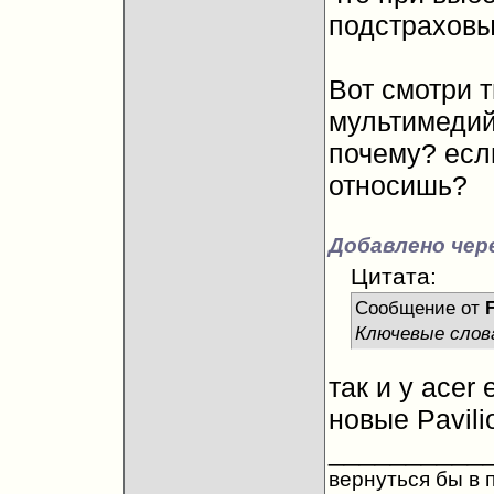
подстраховы
Вот смотри 
мультимедий
почему? если
относишь?
Добавлено чере
Цитата:
Сообщение от
Ключевые слов
так и у acer
новые Pavil
__________
вернуться бы в