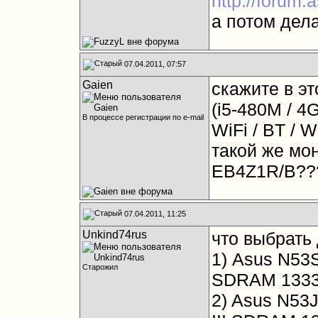
http://forum.
а потом дел
07.04.2011, 07:57
Gaien
скажите в э
(i5-480M / 4
В процессе регистрации по e-mail
WiFi / BT / W
такой же мо
EB4Z1R/B??
07.04.2011, 11:25
Unkind74rus
что выбрать 
1) Asus N53S
Старожил
SDRAM 1333
2) Asus N53J