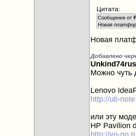
Цитата:
Сообщение от
Новая платфор
Новая платфо
Добавлено чер
Unkind74ru
Можно чуть 
Lenovo Ide
http://uti-no
или эту моде
HP Pavilion 
http://yo-no.r