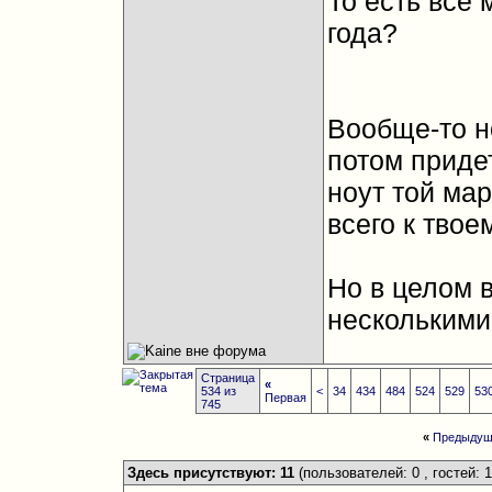
То есть все
года?
Вообще-то н
потом придет
ноут той мар
всего к твое
Но в целом 
несколькими
Страница
«
534 из
<
34
434
484
524
529
53
Первая
745
«
Предыдущ
Здесь присутствуют: 11
(пользователей: 0 , гостей: 1