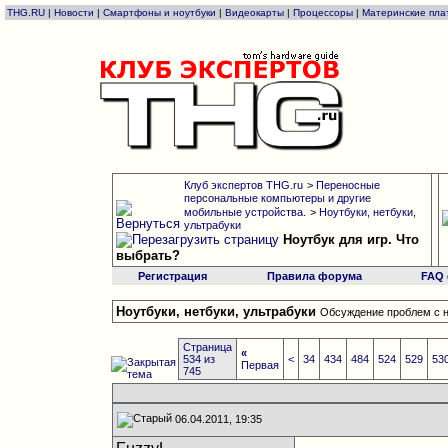
THG.RU
|
Новости
|
Смартфоны и ноутбуки
|
Видеокарты
|
Процессоры
|
Материнские пла
Клуб экспертов THG.ru
>
Переносные
персональные компьютеры и другие
мобильные устройства.
>
Ноутбуки, нетбуки,
ультрабуки
Ноутбук для игр. Что
выбрать?
Регистрация
Правила форума
FAQ
Ноутбуки, нетбуки, ультрабуки
Обсуждение проблем с н
Страница
«
534 из
<
34
434
484
524
529
53
Первая
745
06.04.2011, 19:35