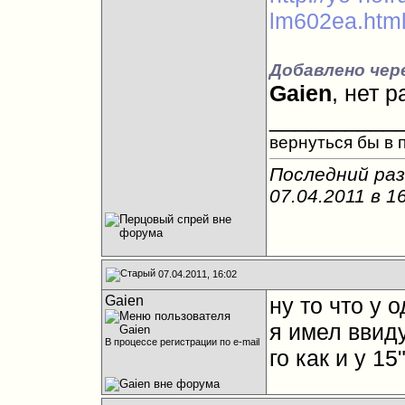
lm602ea.htm
Добавлено чере
Gaien
, нет 
__________
вернуться бы в
Последний раз
07.04.2011 в
1
07.04.2011, 16:02
Gaien
ну то что у о
я имел ввиду
В процессе регистрации по e-mail
го как и у 15