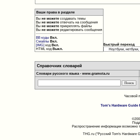
Ваши права в разделе
Вы
не можете
создавать темы
Вы
не можете
отвечать на сообщения
Вы
не можете
прикреплять файлы
Вы
не можете
редактировать сообщения
BB коды
Вкл.
Смайлы
Вкл.
Быстрый переход
[IMG]
код
Вкл.
HTML код
Выкл.
Справочник словарей
Словари русского языка - www.gramota.ru
Часовой 
Tom's Hardware Guide 
©200
Подд
Распространение информации возможно т
THG.ru ("Русский Tom's Hardware 