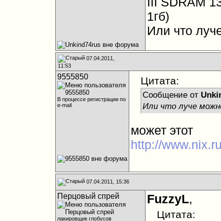
III SDRAM 1
1гб)
Или что луче
07.04.2011,
11:53
9555850
Цитата:
Сообщение от
Unki
В процессе регистрации по
Или что луче можно
e-mail
может этот
http://www.nix.r
07.04.2011, 15:36
Перцовый спрей
FuzzyL
,
Цитата:
лакировщик глобусов