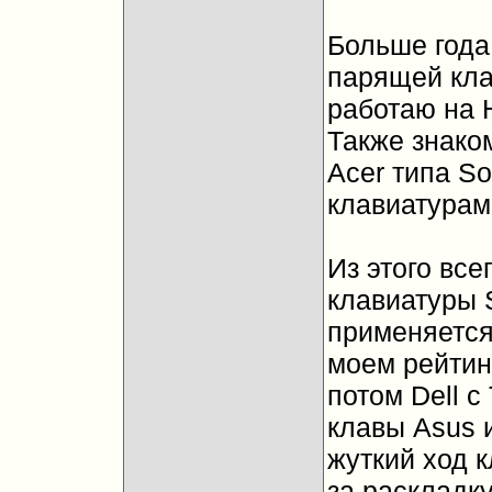
Больше года 
парящей кла
работаю на 
Также знако
Acer типа So
клавиатурами
Из этого вс
клавиатуры S
применяется
моем рейтин
потом Dell с
клавы Asus 
жуткий ход к
за раскладку