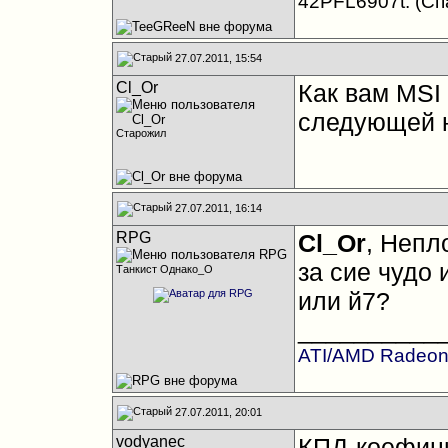
42PFL6907t. (Сп
27.07.2011, 15:54
Cl_Or
Как вам MSI
следующей н
Старожил
27.07.2011, 16:14
RPG
Cl_Or
, Непл
за сие чудо 
Танкист Однако_О
или й7?
__________
ATI/AMD Radeon
27.07.2011, 20:01
vodyanec
КПД-коефици