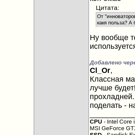
Цитата:
От "инноваторо
какя польза? А 
Ну вообще т
используется
Добавлено чере
Cl_Or
,
Классная м
лучше будет
прохладней..
поделать - н
__________
CPU
- Intel Core
MSI GeForce GT
SSD
- Sandisk Ex