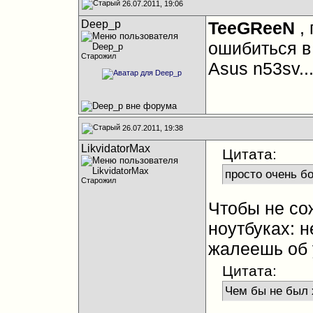
26.07.2011, 19:06
Deep_p
TeeGReeN
,
ошибиться в 
Старожил
Asus n53sv..
26.07.2011, 19:38
LikvidatorMax
Цитата:
просто очень б
Старожил
Чтобы не со
ноутбуках: н
жалеешь об
Цитата:
Чем бы не был 