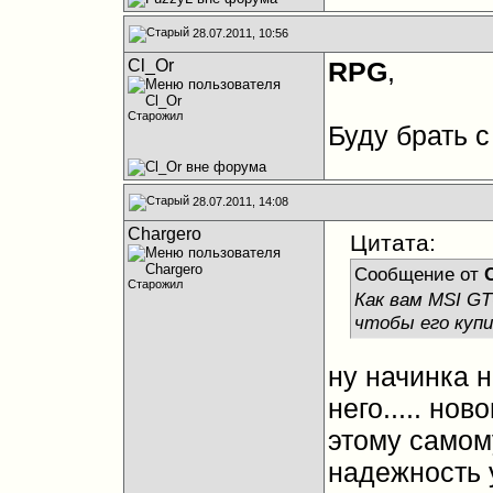
28.07.2011, 10:56
Cl_Or
RPG
,
Старожил
Буду брать с
28.07.2011, 14:08
Chargero
Цитата:
Сообщение от
Старожил
Как вам MSI GT
чтобы его куп
ну начинка н
него..... нов
этому самом
надежность у