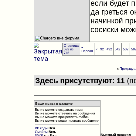
если будет п
да греться о
начинкой пр
сосиски мож
Страница
«
592 из
<
92
492
542
582
58
Первая
745
«
Предыдущ
Здесь присутствуют: 11
(п
Ваши права в разделе
Вы
не можете
создавать темы
Вы
не можете
отвечать на сообщения
Вы
не можете
прикреплять файлы
Вы
не можете
редактировать сообщения
BB коды
Вкл.
Смайлы
Вкл.
Быстрый переход
[IMG]
код
Вкл.