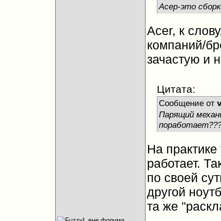
Асер-это сбор
Acer, к слов
компаний/бр
зачастую и н
Цитата:
Сообщение от
Парящий механи
поработает??? 
На практике
работает. Т
по своей сут
другой ноут
та же "раскл