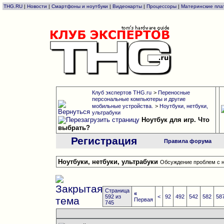
THG.RU
|
Новости
|
Смартфоны и ноутбуки
|
Видеокарты
|
Процессоры
|
Материнские пла
Клуб экспертов THG.ru
>
Переносные
персональные компьютеры и другие
мобильные устройства.
>
Ноутбуки, нетбуки,
ультрабуки
Ноутбук для игр. Что
выбрать?
Регистрация
Правила форума
Ноутбуки, нетбуки, ультрабуки
Обсуждение проблем с н
Страница
«
592 из
<
92
492
542
582
58
Первая
745