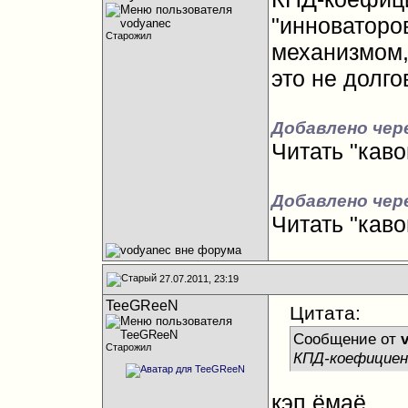
"инноваторо
Старожил
механизмом,
это не долго
Добавлено чер
Читать "каво
Добавлено чере
Читать "каво
27.07.2011, 23:19
TeeGReeN
Цитата:
Сообщение от
Старожил
КПД-коефициен
кэп ёмаё