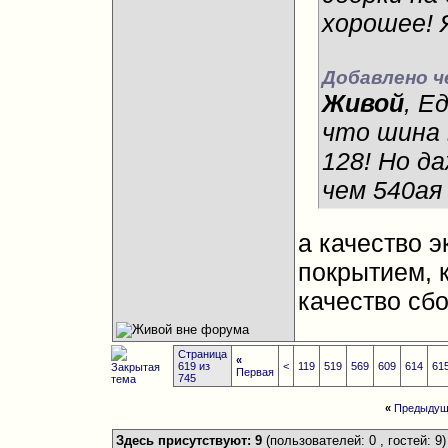
хорошее! 
Добавлено ч
Живой
, Е
что шина 
128! Но д
чем 540ая 
а качество 
покрытием, к
качество сб
Страница
«
619 из
<
119
519
569
609
614
61
Первая
745
«
Предыдущ
Здесь присутствуют: 9
(пользователей: 0 , гостей: 9)