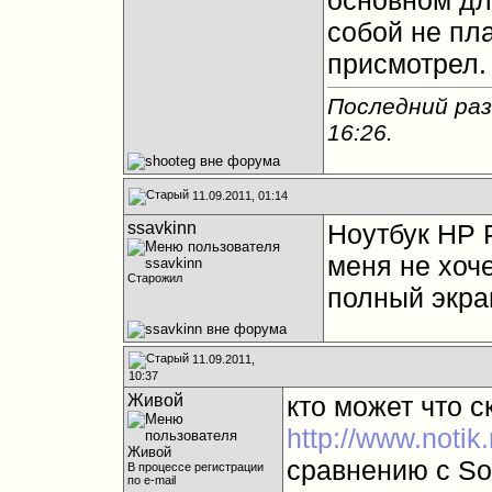
основном для
собой не пл
присмотрел.
Последний раз
16:26
.
11.09.2011, 01:14
ssavkinn
Ноутбук HP P
меня не хоче
Старожил
полный экра
11.09.2011,
10:37
Живой
кто может что 
http://www.notik
сравнению с S
В процессе регистрации
по e-mail