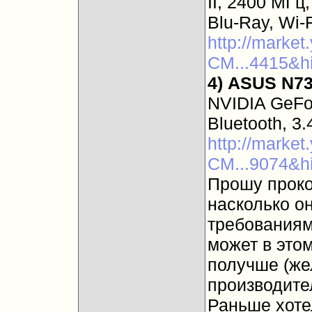
II, 2400 МГц
Blu-Ray, Wi-F
http://marke
CM...4415&h
4)
ASUS N7
NVIDIA GeFo
Bluetooth, 3.
http://marke
CM...9074&h
Прошу проко
насколько о
требованиям
может в это
получше (же
производите
Раньше хоте