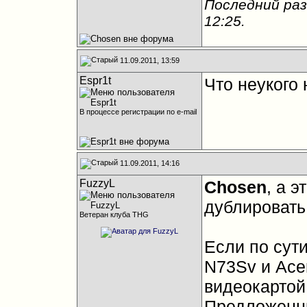
Последний раз
12:25
.
11.09.2011, 13:59
Espr1t
Что неукого
В процессе регистрации по e-mail
11.09.2011, 14:16
FuzzyL
Chosen
, а 
дублировать
Ветеран клуба THG
Если по сут
N73Sv и Acer
видеокартой
Предложенны