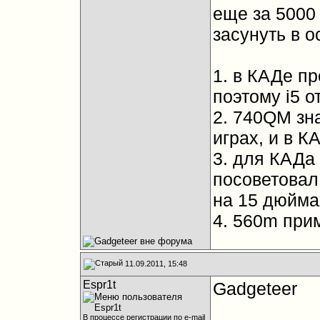
еще за 5000
засунуть в 
1. в КАДе п
поэтому i5 о
2. 740QM зн
играх, и в К
3. для КАДа
посоветовал
на 15 дюйма
4. 560m при
11.09.2011, 15:48
Espr1t
Gadgeteer
В процессе регистрации по e-mail