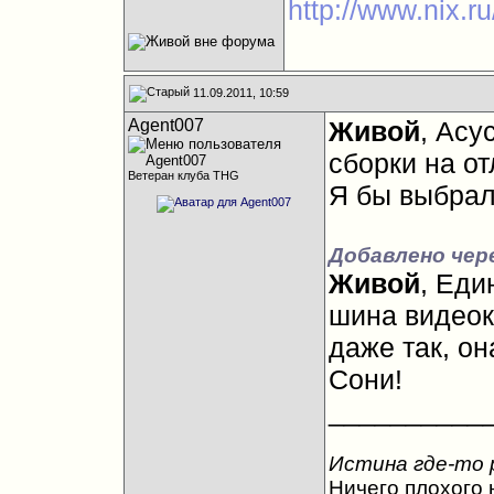
http://www.nix.r
11.09.2011, 10:59
Agent007
Живой
, Асу
сборки на о
Ветеран клуба THG
Я бы выбрал
Добавлено чере
Живой
, Еди
шина видеок
даже так, о
Сони!
__________
Истина где-то 
Ничего плохого н