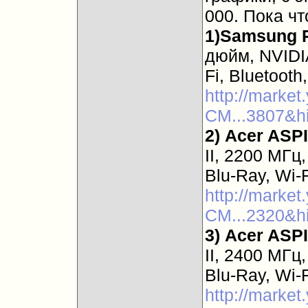
000. Пока чт
1)
Samsung 
дюйм, NVIDI
Fi, Bluetooth
http://marke
CM...3807&h
2)
Acer ASP
II, 2200 МГц
Blu-Ray, Wi-F
http://marke
CM...2320&h
3)
Acer ASP
II, 2400 МГц
Blu-Ray, Wi-F
http://marke