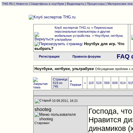
THG.RU
|
Новости
|
Смартфоны и ноутбуки
|
Видеокарты
|
Процессоры
|
Материнские пла
Клуб экспертов THG.ru
>
Переносные
персональные компьютеры и другие
мобильные устройства.
>
Ноутбуки, нетбуки,
ультрабуки
Ноутбук для игр. Что
выбрать?
FAQ 
Регистрация
Правила форума
Ноутбуки, нетбуки, ультрабуки
Обсуждение проблем с н
Страница
«
619 из
<
119
519
569
609
614
61
Первая
745
10.09.2011, 16:21
shooteg
Господа, чт
Нравится диз
Старожил
динамиков (