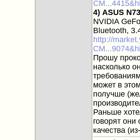
CM...4415&h
4)
ASUS N7
NVIDIA GeFo
Bluetooth, 3.
http://marke
CM...9074&h
Прошу проко
насколько о
требованиям
может в это
получше (же
производите
Раньше хоте
говорят они 
качества (из