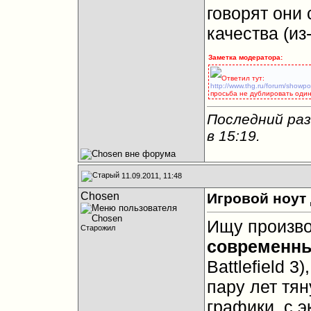
говорят они 
качества (из
Заметка модератора:
Ответил тут:
http://www.thg.ru/forum/showp
просьба не дублировать один
Последний раз
в
15:19
.
11.09.2011, 11:48
Chosen
Игровой ноут 
Ищу произво
Старожил
современны
Battlefield 
пару лет тя
графики, с э