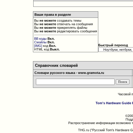
Ваши права в разделе
Вы
не можете
создавать темы
Вы
не можете
отвечать на сообщения
Вы
не можете
прикреплять файлы
Вы
не можете
редактировать сообщения
BB коды
Вкл.
Смайлы
Вкл.
Быстрый переход
[IMG]
код
Вкл.
HTML код
Выкл.
Справочник словарей
Словари русского языка - www.gramota.ru
Часовой 
Tom's Hardware Guide 
©200
Подд
Распространение информации возможно т
THG.ru ("Русский Tom's Hardware G