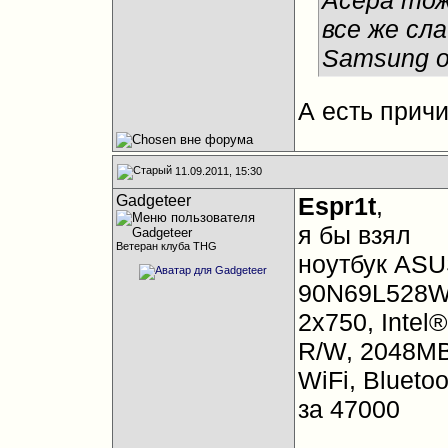
Асера тож
все же сла
Samsung 
А есть прич
11.09.2011, 15:30
Gadgeteer
Espr1t
,
я бы взял
Ветеран клуба THG
ноутбук ASU
90N69L528W1
2x750, Intel
R/W, 2048MB
WiFi, Blueto
за 47000