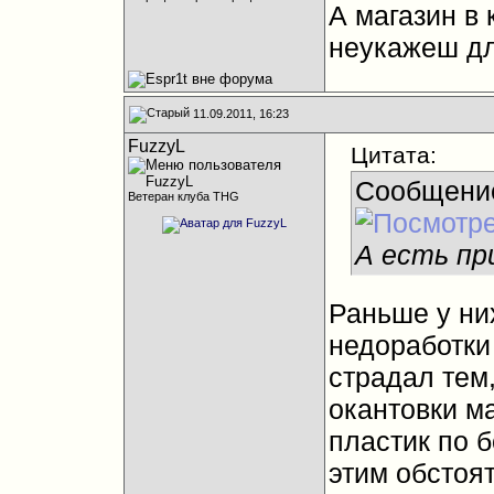
А магазин в
неукажеш дл
11.09.2011, 16:23
FuzzyL
Цитата:
Сообщени
Ветеран клуба THG
А есть пр
Раньше у ни
недоработки 
страдал тем,
окантовки м
пластик по б
этим обстоят