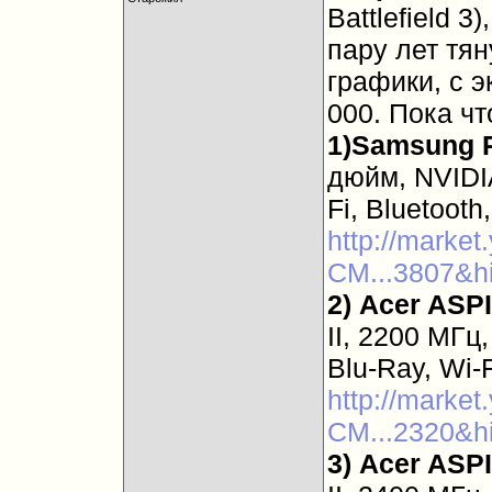
Battlefield 
пару лет тя
графики, с э
000. Пока чт
1)
Samsung 
дюйм, NVIDI
Fi, Bluetooth
http://marke
CM...3807&h
2)
Acer ASP
II, 2200 МГц
Blu-Ray, Wi-F
http://marke
CM...2320&h
3)
Acer ASP