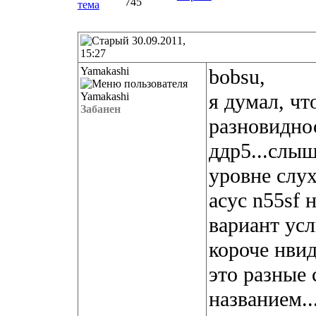
745
30.09.2011,
15:27
Yamakashi
bobsu,
я думал, чт
Забанен
разновиднос
ддр5...слыш
уровне слух
асус n55sf 
вариант усл
короче нвид
это разные
названием..