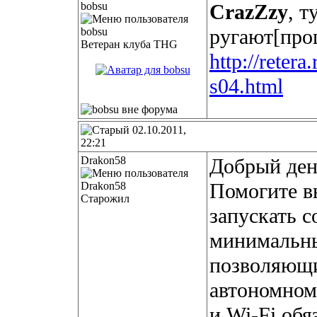
bobsu
CrazZzy
, т
ругают[про
Ветеран клуба THG
http://reter
s04.html
02.10.2011,
22:21
Drakon58
Добрый ден
Помогите в
Старожил
запускать 
минимальны
позволяющий
автономном
и Wi-Fi обя