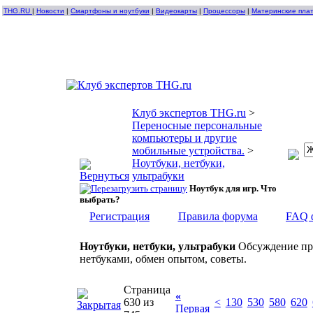
THG.RU
|
Новости
|
Смартфоны и ноутбуки
|
Видеокарты
|
Процессоры
|
Материнские пла
Клуб экспертов THG.ru
>
Переносные персональные
компьютеры и другие
мобильные устройства.
>
Ноутбуки, нетбуки,
ультрабуки
Ноутбук для игр. Что
выбрать?
Регистрация
Правила форума
FAQ 
Ноутбуки, нетбуки, ультрабуки
Обсуждение про
нетбуками, обмен опытом, советы.
Страница
«
630 из
<
130
530
580
620
Первая