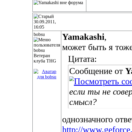
30.09.2011,
16:05
bobsu
Yamakashi
,
может быть я тоже
Ветеран
Цитата:
клуба THG
Сообщение от
Y
если ты не сове
смысл?
однозначного отве
http://www.geforce