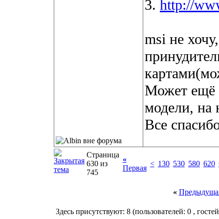
3.
http://ww
msi не хочу
принудител
картами(мож
Может ещё 
модели, на 
Все спасиб
Страница
«
630 из
<
130
530
580
620
Первая
745
«
Предыдущая
Здесь присутствуют: 8
(пользователей: 0 , гостей