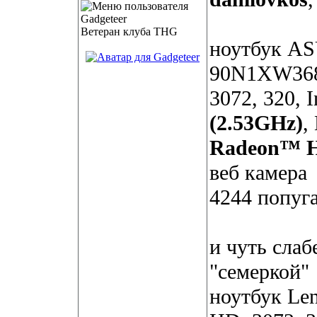
Ветеран клуба THG
ноутбук AS
90N1XW368
3072, 320, 
(2.53GHz)
,
Radeon™ 
веб камера
4244 попуг
и чуть слаб
"семеркой"
ноутбук Len