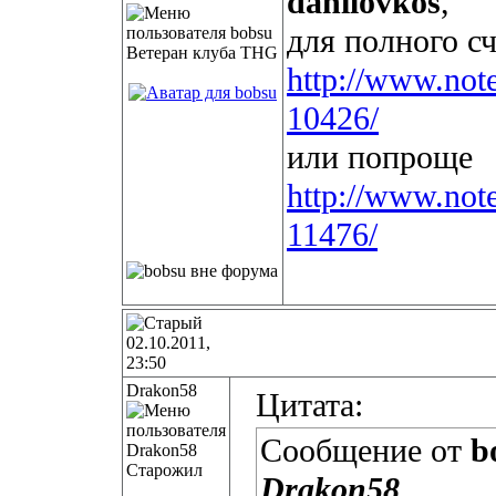
danilovkos
,
для полного с
Ветеран клуба THG
http://www.not
10426/
или попроще
http://www.note
11476/
02.10.2011,
23:50
Drakon58
Цитата:
Сообщение от
b
Старожил
Drakon58
,