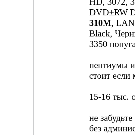
HD, 3072, 3
DVD±RW D
310M
, LAN
Black, Чер
3350 попуг
пентиумы и 
стоит если 
15-16 тыс. 
не забудьте
без админи