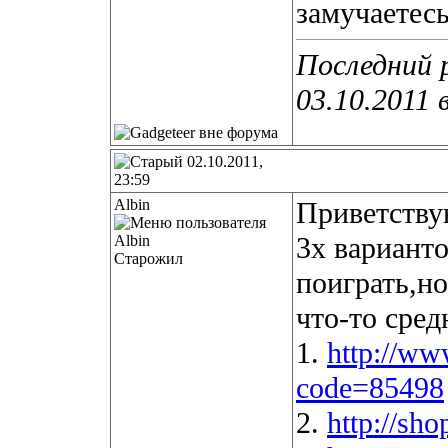
замучаетесь
Последний 
03.10.2011 
02.10.2011,
23:59
Albin
Приветству
3х вариант
Старожил
поиграть,но
что-то сред
1.
http://www
code=85498
2.
http://sh