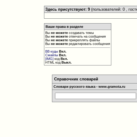
Здесь присутствуют: 9
(пользователей: 0 , гост
Ваши права в разделе
Вы
не можете
создавать темы
Вы
не можете
отвечать на сообщения
Вы
не можете
прикреплять файлы
Вы
не можете
редактировать сообщения
BB коды
Вкл.
Смайлы
Вкл.
[IMG]
код
Вкл.
HTML код
Выкл.
Справочник словарей
Словари русского языка - www.gramota.ru