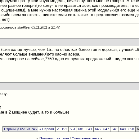
 форумах про ту или иную модель, ничего путного мне не говорят. А те
нее разное говорят(то кому-то не нравится acer, как производитель, то 
 ощущениям), а мне нужна настоящая оценка этой модельки(я его еще не
сибо всем за ответы, пишите если есть какие-то предложения взамен дан
 нет)!
ровалось shefftee, 05.11.2011 в
21:47
.
7шки охлад лучше, чем 15...но еthos как более топ и дорогая, лучшей с
деляют больше внимания)это кас-но асера.
мы наверное на сейчас,7750 одно из лучших предложений...видео как я п
мену:
2
ин в 2 мощнее будет, а то и больше)
Страница 651 из 745
«
Первая
<
151
551
601
641
646
647
648
649
650
6
«
Предыдущая тема
|
Следующая тема
»