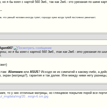
, но я бы взял с картой 560 3мб., так как 2мб.- это урезаная по шине кар
__
м, что умный человек иногда тупит, гораздо хуже когда тупой постоянно умничает.
Agent007
орош, но я бы взял с картой 560 3мб., так как 2мб.- это урезаная по ши
%.
овет)
стам:
Alienware
или
ASUS
? Исходя не из симпатий к какому-либо, а дей
, экран (матрица?), гарантия и так далее. Или между ними нету разницы
ware, то у них отличные матрицы, но глянцевое покрытие порой все порти
u/_imgdata/img/20...esign-6.sm.jpg