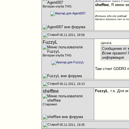
Добавлено через 2 ми
shefftee
, Я имею в
Ветеран клуба THG
________________
Истина где-то рядом!
Ничего плохого нет в то
05.11.2011, 18:59
FuzzyL
Цитата:
Сообщение от
Всем привет! П
Ветеран клуба THG
информация.
Там стоит GDDR3 п
05.11.2011, 19:13
shefftee
FuzzyL
, т.е. Для 
Старожил
05.11.2011, 19:35