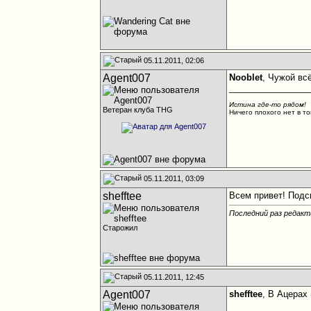
05.11.2011, 02:06
Agent007
Nooblet
, Чужой вс
________________
Истина где-то рядом!
Ветеран клуба THG
Ничего плохого нет в то
05.11.2011, 03:09
shefftee
Всем привет! Подск
Последний раз редакти
Старожил
05.11.2011, 12:45
Agent007
shefftee
, В Ацерах