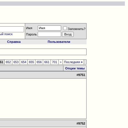
Имя
Запомнить?
ый поиск
Пароль
Справка
Пользователи
51
652
653
654
655
656
661
701
>
Последняя
»
Опции темы
#
9751
#
9752