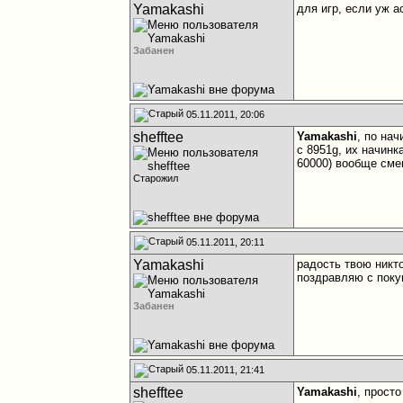
Yamakashi
для игр, если уж а
Забанен
05.11.2011, 20:06
shefftee
Yamakashi
, по на
с 8951g, их начинк
60000) вообще смеш
Старожил
05.11.2011, 20:11
Yamakashi
радость твою никто
поздравляю с поку
Забанен
05.11.2011, 21:41
shefftee
Yamakashi
, прост