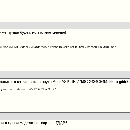
ё же лучше будет, но это моё мнение!
__
м, что умный человек иногда тупит, гораздо хуже когда тупой постоянно умничает.
ажите, а какая карта в ноуте Acer ASPIRE 7750G-2434G64Mnkk, с gddr3 
ровалось shefftee, 05.11.2011 в
03:37
.
 ни в одной модели нет карты с ГДДР5!