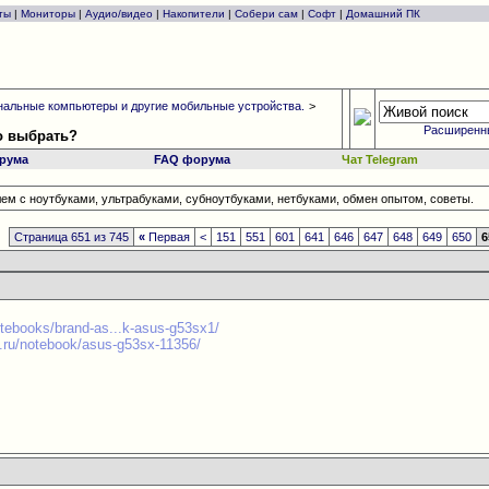
ты
|
Мониторы
|
Аудио/видео
|
Накопители
|
Собери сам
|
Софт
|
Домашний ПК
альные компьютеры и другие мобильные устройства.
>
Расширенн
то выбрать?
рума
FAQ форума
Чат Telegram
ем с ноутбуками, ультрабуками, субноутбуками, нетбуками, обмен опытом, советы.
Страница 651 из 745
«
Первая
<
151
551
601
641
646
647
648
649
650
6
otebooks/brand-as...k-asus-g53sx1/
.ru/notebook/asus-g53sx-11356/