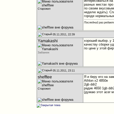
интересоваться на
разных местах про 
по своим вкусовым
Старожил
неделю ждать). Спа
городе нормальных
Последний раз редакти
05.11.2011, 22:39
Yamakashi
хороший выбор..у 1
качеству сборки у
по цене у этой фир
Забанен
05.11.2011, 23:11
shefftee
Я и беру его на за
Athlon x2 4850e
2gb ddr2
радик 4650 1gb ddr
Старожил
(думаю этот acer м