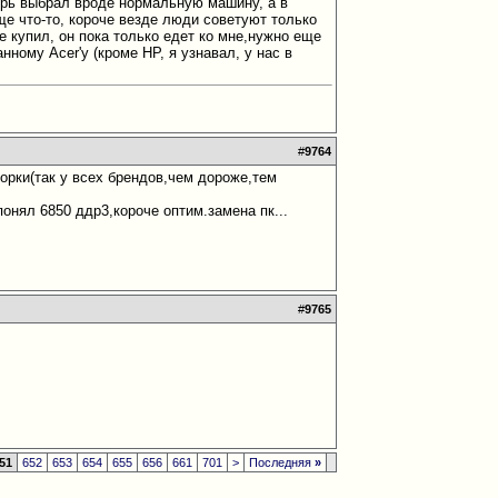
перь выбрал вроде нормальную машину, а в
еще что-то, короче везде люди советуют только
 купил, он пока только едет ко мне,нужно еще
ному Acer'у (кроме HP, я узнавал, у нас в
#
9764
борки(так у всех брендов,чем дороже,тем
онял 6850 ддр3,короче оптим.замена пк...
#
9765
51
652
653
654
655
656
661
701
>
Последняя
»