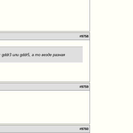
#
9758
ddr3 или gddr5, а то везде разная
#
9759
#
9760