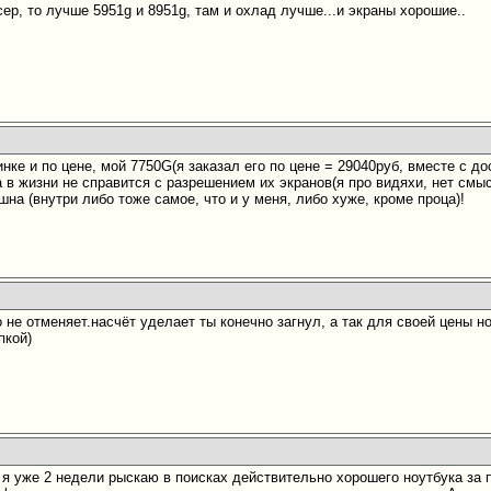
сер, то лучше 5951g и 8951g, там и охлад лучше...и экраны хорошие..
чинке и по цене, мой 7750G(я заказал его по цене = 29040руб, вместе с д
а в жизни не справится с разрешением их экранов(я про видяхи, нет смысла
на (внутри либо тоже самое, что и у меня, либо хуже, кроме проца)!
 не отменяет.насчёт уделает ты конечно загнул, а так для своей цены н
пкой)
о я уже 2 недели рыскаю в поисках действительно хорошего ноутбука за