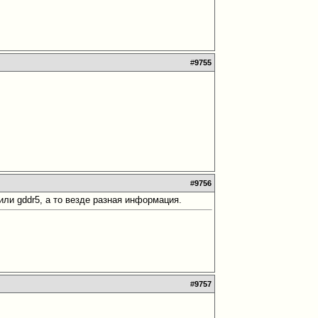
#
9755
#
9756
или gddr5, а то везде разная информация.
#
9757