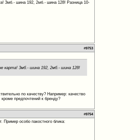
та! 3мб.- шина 192, 2мб.- шина 128! Разница 10-
#
9753
не карта! 3мб.- шина 192, 2мб.- шина 128!
ствительно по качеству? Например: качество
, кроме предпочтений к бренду?
#
9754
т. Пример особо пакостного блика: