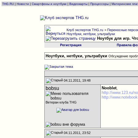
THG.RU
|
Новости
|
Смартфоны и ноутбуки
|
Видеокарты
|
Процессоры
|
Материнские пла
Клуб экспертов THG.ru
>
Переносные персон
Ноутбуки, нетбуки, ультрабуки
Ноутбук для игр. Ч
Регистрация
Правила фо
Ноутбуки, нетбуки, ультрабуки
Обсуждение пробл
04.11.2011, 19:48
bobsu
Nooblet
,
http://www.123.ru/n
http://www.notebook
Ветеран клуба THG
04.11.2011, 23:52