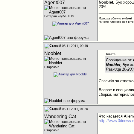
Agent007
Nooblet
, Бук хорош
20%.
________________
Ветеран клуба THG
Истина где-то рядом!
Ничего плохого нет в то
05.11.2011, 00:49
Nooblet
Цитата:
Сообщение от
Nooblet
, Бук х
Старожил
Разница 10-20
Спасибо за ответ/с
Вопрос к специали
сборки, материалов
05.11.2011, 01:20
Wandering Cat
Что касается Alien
http://www.3dnews.r
Старожил