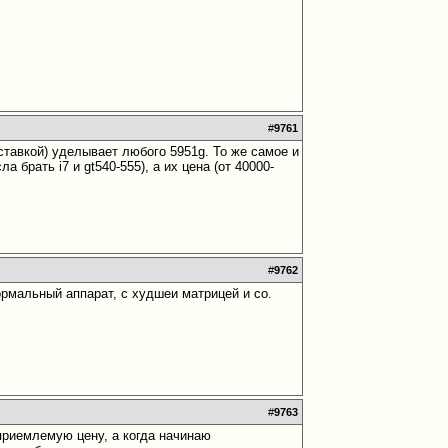
#
9761
оставкой) уделывает любого 5951g. То же самое и
 брать i7 и gt540-555), а их цена (от 40000-
#
9762
ормальный аппарат, с худшеи матрицей и со.
#
9763
 приемлемую цену, а когда начинаю