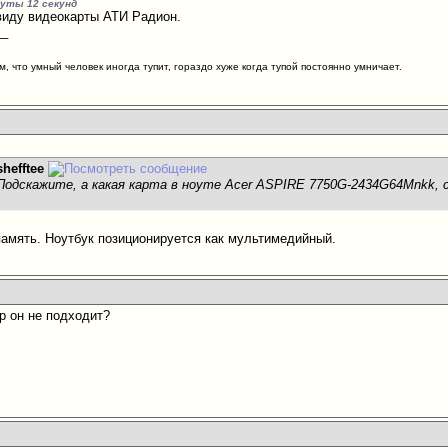
нуты 12 секунд
виду видеокарты АТИ Радион.
__
м, что умный человек иногда тупит, гораздо хуже когда тупой постоянно умничает.
shefftee
одскажите, а какая карта в ноуте Acer ASPIRE 7750G-2434G64Mnkk, с g
амять. Ноутбук позиционируется как мультимедийный.
игр он не подходит?