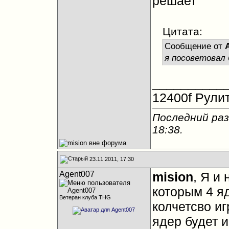
решает
Цитата:
Сообщение от
я посоветовал 
__________
12400f Рулит
Последний раз
18:38
.
23.11.2011, 17:30
Agent007
mision
, Я и 
которым 4 я
Ветеран клуба THG
колчетсво иг
ядер будет 