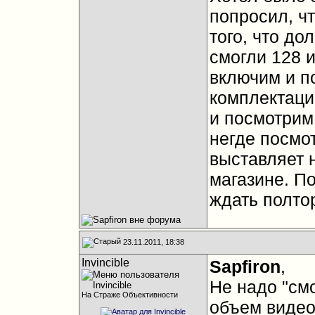
попросил, ч
того, что до
смогли 128 и
включим и по
комплектаци
и посмотрим.
негде посмот
выставляет н
магазине. По
ждать полто
23.11.2011, 18:38
Invincible
Sapfiron
,
Не надо "смо
На Страже Объективности
объем виде