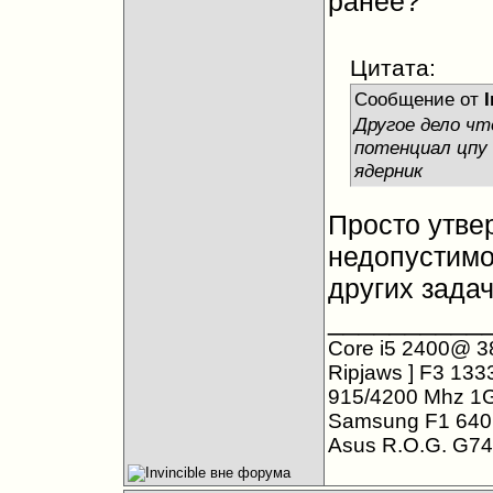
ранее?
Цитата:
Сообщение от
I
Другое дело чт
потенциал цпу 
ядерник
Просто утвер
недопустимо
других зада
__________
Core i5 2400@ 3
Ripjaws ] F3 13
915/4200 Mhz 1
Samsung F1 640 
Asus R.O.G. G7