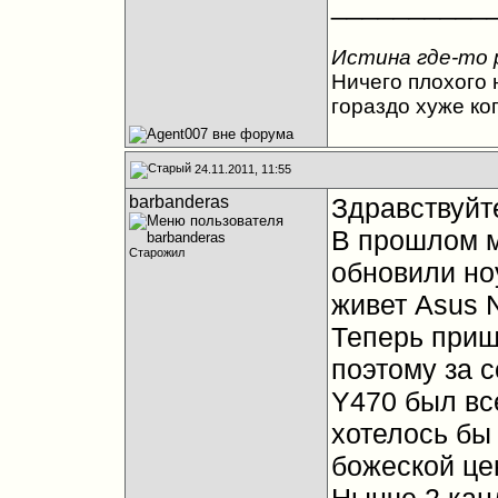
__________
Истина где-то 
Ничего плохого н
гораздо хуже ко
24.11.2011, 11:55
barbanderas
Здравствуйт
В прошлом м
Старожил
обновили но
живет Asus 
Теперь приш
поэтому за 
Y470 был все
хотелось бы 
божеской цен