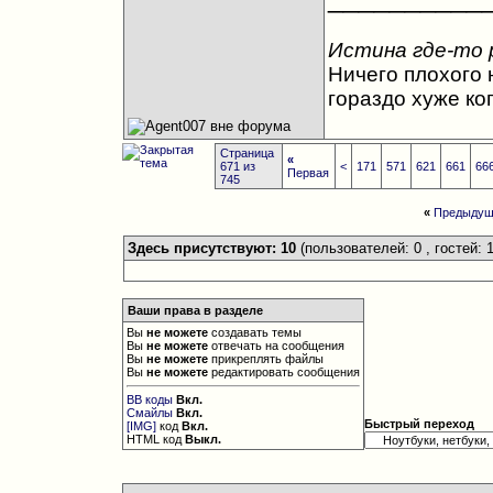
Истина где-то 
Ничего плохого н
гораздо хуже ко
Страница
«
671 из
<
171
571
621
661
66
Первая
745
«
Предыдущ
Здесь присутствуют: 10
(пользователей: 0 , гостей: 1
Ваши права в разделе
Вы
не можете
создавать темы
Вы
не можете
отвечать на сообщения
Вы
не можете
прикреплять файлы
Вы
не можете
редактировать сообщения
BB коды
Вкл.
Смайлы
Вкл.
Быстрый переход
[IMG]
код
Вкл.
HTML код
Выкл.