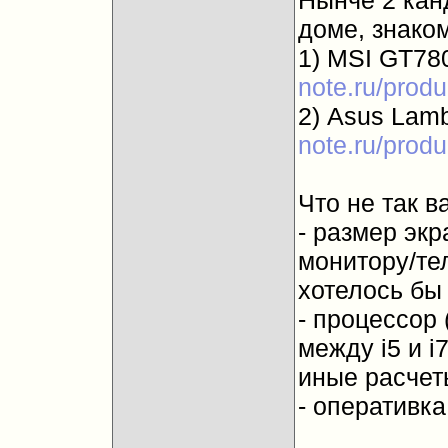
Нынче 2 кан
доме, знаком
1) MSI GT7
note.ru/prod
2) Asus Lam
note.ru/prod
Что не так в
- размер эк
монитору/тел
хотелось бы
- процессор 
между i5 и i
иные расчет
- оперативка