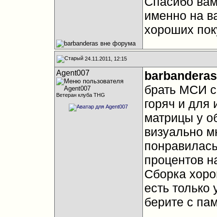
Спасибо вам
именно на в
хороших пок
24.11.2011, 12:15
Agent007
barbanderas
брать МСИ с
Ветеран клуба THG
горяч и для 
матрицы у о
визуально м
понравилась
процентов на
Сборка хоро
есть только 
берите с па
__________