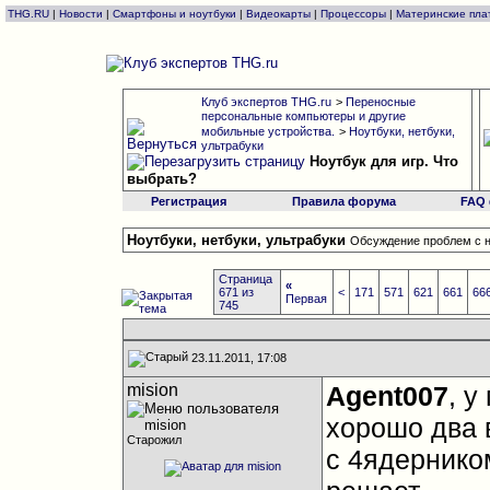
THG.RU
|
Новости
|
Смартфоны и ноутбуки
|
Видеокарты
|
Процессоры
|
Материнские пла
Клуб экспертов THG.ru
>
Переносные
персональные компьютеры и другие
мобильные устройства.
>
Ноутбуки, нетбуки,
ультрабуки
Ноутбук для игр. Что
выбрать?
Регистрация
Правила форума
FAQ
Ноутбуки, нетбуки, ультрабуки
Обсуждение проблем с н
Страница
«
671 из
<
171
571
621
661
66
Первая
745
23.11.2011, 17:08
mision
Agent007
, у
хорошо два в
Старожил
с 4ядернико