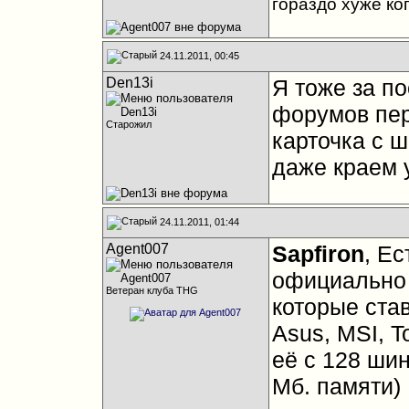
гораздо хуже ко
24.11.2011, 00:45
Den13i
Я тоже за п
форумов пер
Старожил
карточка с ш
даже краем 
24.11.2011, 01:44
Agent007
Sapfiron
, Ес
официально 
Ветеран клуба THG
которые став
Asus, MSI, T
её с 128 шин
Мб. памяти)