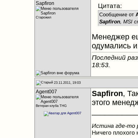
Sapfiron
Цитата:
Сообщение от
Старожил
Sapfiron
, MSI 
Менеджер ещ
одумались и 
Последний раз 
18:53
.
23.11.2011, 19:03
Agent007
Sapfiron
, Т
этого менед
Ветеран клуба THG
__________
Истина где-то 
Ничего плохого н