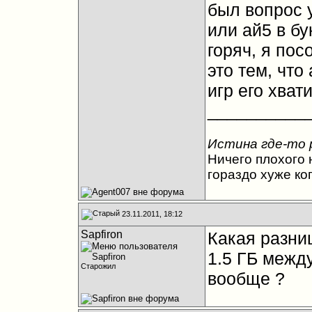
был вопрос у
или ай5 в бу
горяч, я пос
это тем, что
игр его хвати
__________
Истина где-то 
Ничего плохого н
гораздо хуже ко
23.11.2011, 18:12
Sapfiron
Какая разни
1.5 ГБ между
Старожил
вообще ?