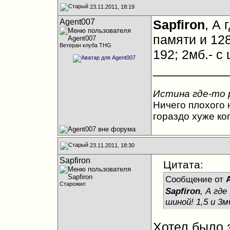
23.11.2011, 18:19
Agent007
Sapfiron
, А 
памяти и 128
Ветеран клуба THG
192; 2мб.- с
__________
Истина где-то 
Ничего плохого н
гораздо хуже ко
23.11.2011, 18:30
Sapfiron
Цитата:
Сообщение от
Старожил
Sapfiron
, А гд
шиной! 1,5 и 3м
Хотел было 