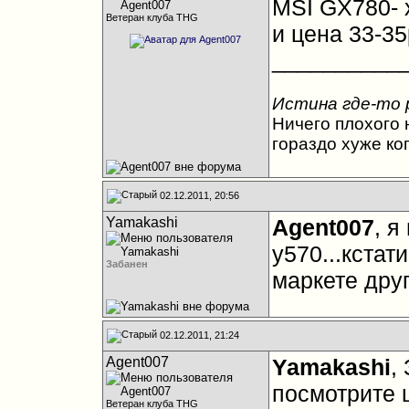
MSI GX780- 
Ветеран клуба THG
и цена 33-3
__________
Истина где-то 
Ничего плохого н
гораздо хуже ко
02.12.2011, 20:56
Yamakashi
Agent007
, я
y570...кстат
Забанен
маркете друг
02.12.2011, 21:24
Agent007
Yamakashi
,
посмотрите 
Ветеран клуба THG