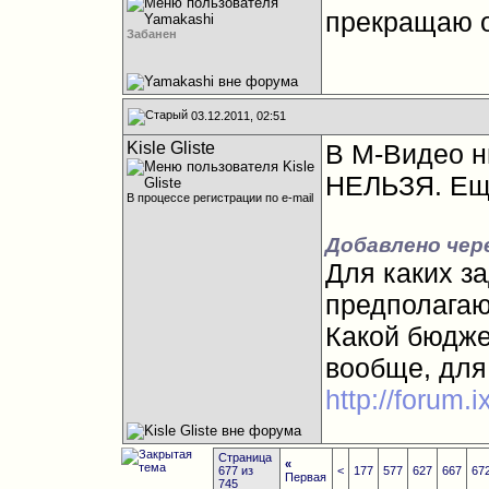
прекращаю 
Забанен
03.12.2011, 02:51
Kisle Gliste
В М-Видео н
НЕЛЬЗЯ. Еще
В процессе регистрации по e-mail
Добавлено чере
Для каких з
предполагают
Какой бюдже
вообще, для
http://forum.
Страница
«
677 из
<
177
577
627
667
67
Первая
745