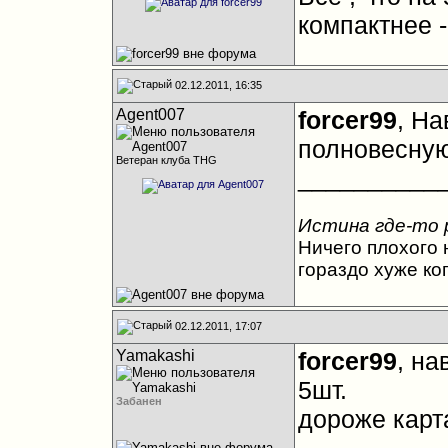
компактнее 
02.12.2011, 16:35
Agent007
forcer99
, На
полновесную
Ветеран клуба THG
__________
Истина где-то 
Ничего плохого н
гораздо хуже ко
02.12.2011, 17:07
Yamakashi
forcer99
, н
5шт.
Забанен
дороже карта