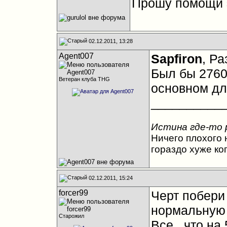
Прошу помощи э
02.12.2011, 13:28
Agent007
Sapfiron
, Ра
Был бы 2760-
Ветеран клуба THG
основном дл
__________
Истина где-то 
Ничего плохого н
гораздо хуже ко
02.12.2011, 15:24
forcer99
Черт побери 
нормальную 
Старожил
Все , что на