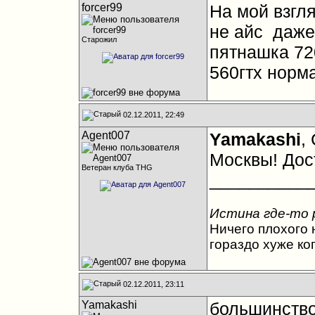
forcer99
На мой взгл
не айс
даже 
Старожил
пятнашка 72
560гтх норм
02.12.2011, 22:49
Agent007
Yamakashi
,
Москвы! Дос
Ветеран клуба THG
__________
Истина где-то 
Ничего плохого н
гораздо хуже ко
02.12.2011, 23:11
Yamakashi
большинство 