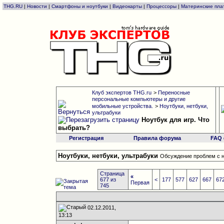
THG.RU
|
Новости
|
Смартфоны и ноутбуки
|
Видеокарты
|
Процессоры
|
Материнские пла
Клуб экспертов THG.ru
>
Переносные
персональные компьютеры и другие
мобильные устройства.
>
Ноутбуки, нетбуки,
ультрабуки
Ноутбук для игр. Что
выбрать?
Регистрация
Правила форума
FAQ
Ноутбуки, нетбуки, ультрабуки
Обсуждение проблем с н
Страница
«
677 из
<
177
577
627
667
67
Первая
745
02.12.2011,
13:13