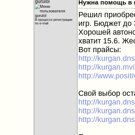
gurulol
Нужна помощь в 
Решил приобрес
В процессе регистрации
игр. Бюджет до 
по e-mail
Хорошей автоно
хватит 15.6. Же
Вот прайсы:
http://kurgan.dn
http://kurgan.mvi
http://www.posit
Свой выбор ост
http://kurgan.dn
http://kurgan.dn
http://kurgan.dn