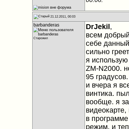
21.12.2011, 00:03
barbanderas
DrJekil
,
всем добрый 
Старожил
себе данный 
сильно греет
я использу
ZM-N2000. но
95 градусов.
и вчера я вс
винтика. пыл
вообще. я з
видеокарте, 
в программе
режим. и те