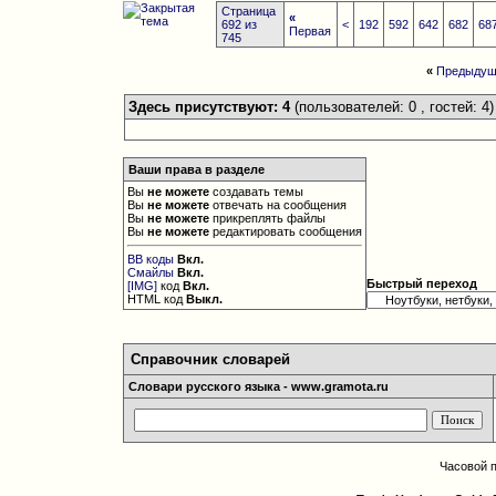
Страница
«
692 из
<
192
592
642
682
68
Первая
745
«
Предыдущ
Здесь присутствуют: 4
(пользователей: 0 , гостей: 4)
Ваши права в разделе
Вы
не можете
создавать темы
Вы
не можете
отвечать на сообщения
Вы
не можете
прикреплять файлы
Вы
не можете
редактировать сообщения
BB коды
Вкл.
Смайлы
Вкл.
Быстрый переход
[IMG]
код
Вкл.
HTML код
Выкл.
Справочник словарей
Словари русского языка - www.gramota.ru
Часовой 