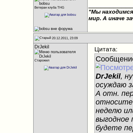
__________
Ветеран клуба THG
"Мы находимся
мир. А иначе з
20.12.2011, 23:09
DrJekil
Цитата:
Сообщени
Старожил
DrJekil
, н
осуждаю з
А отн. пер
относитес
неделю ил
выгодное п
будете пе