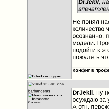
DrJekil
, н
впечатлен
Не понял на
количество 
осознанно, 
модели. Про
подойти к эт
пожалеть чт
__________
Конфиг в проф
20.12.2011, 22:26
barbanderas
DrJekil
, ну 
осуждаю за 
Старожил
А отн. переж