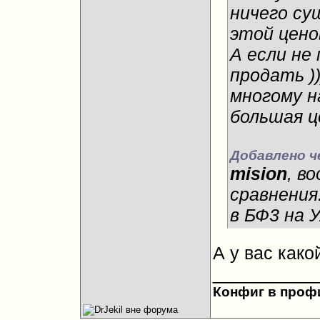
ничего су
этой цено
А если не 
продать )
многому н
большая це
Добавлено ч
mision
, в
сравнения.
в БФ3 на У
А у вас како
__________
Конфиг в проф