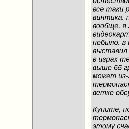
естествен
все таки 
винтика. п
вообще. я
видеокарт
небыло. в
выставил 
в играх т
выше 65 гр
может из-
термопаст
ветке обс
Купите, п
термопаст
этому сча