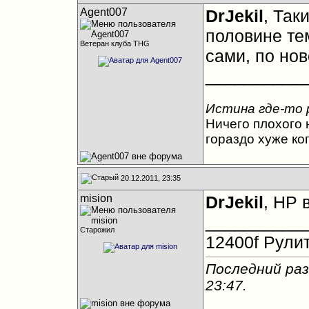
Agent007
DrJekil
, Так
половине те
Ветеран клуба THG
сами, по нов
__________
Истина где-то 
Ничего плохого н
гораздо хуже ко
20.12.2011, 23:35
mision
DrJekil
, HP 
__________
Старожил
12400f Рулит
Последний раз
23:47
.