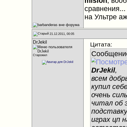
mision
, воо
сравнения...
на Ультре аж
21.12.2011, 00:05
DrJekil
Цитата:
Сообщени
Старожил
DrJekil
,
всем добры
купил себ
очень силь
читал об 
подставку
играх цп 