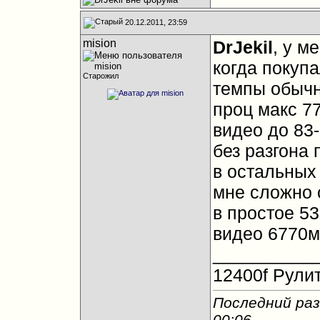
20.12.2011, 23:59
mision
DrJekil
, у м
когда покупа
Старожил
темпы обычн
проц макс 7
видео до 83-
без разгона 
в остальных
мне сложно 
в простое 53
видео 6770м
__________
12400f Рулит
Последний раз
00:06
.