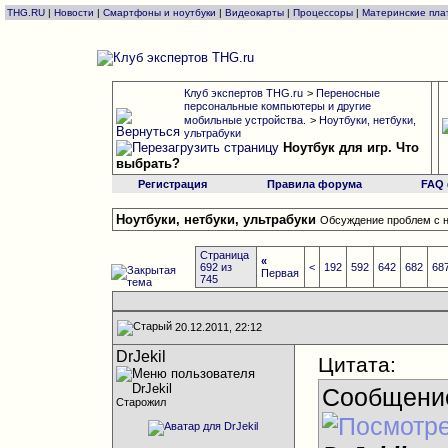
THG.RU
|
Новости
|
Смартфоны и ноутбуки
|
Видеокарты
|
Процессоры
|
Материнские пла
Клуб экспертов THG.ru
>
Переносные
персональные компьютеры и другие
мобильные устройства.
>
Ноутбуки, нетбуки,
ультрабуки
Ноутбук для игр. Что
выбрать?
Регистрация
Правила форума
FAQ
Ноутбуки, нетбуки, ультрабуки
Обсуждение проблем с н
Страница
«
692 из
<
192
592
642
682
68
Первая
745
20.12.2011, 22:12
DrJekil
Цитата:
Сообщени
Старожил