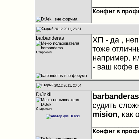
__________
Конфиг в проф
20.12.2011, 23:51
barbanderas
ХП - да , не
тоже отличны
Старожил
например, и
- ваш кофе в
20.12.2011, 23:54
DrJekil
barbanderas
судить слож
Старожил
mision
, как
__________
Конфиг в проф