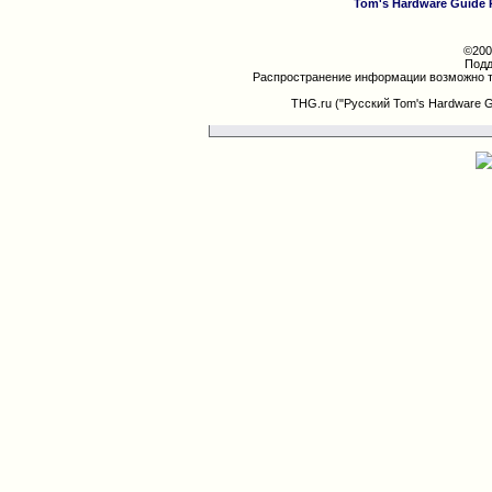
Tom's Hardware Guide 
©200
Подд
Распространение информации возможно т
THG.ru ("Русский Tom's Hardware 