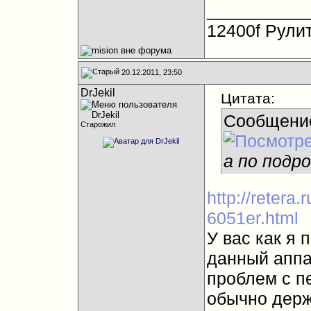
__________
12400f Рулит
20.12.2011, 23:50
DrJekil
Цитата:
Сообщени
Старожил
а по подр
http://retera.
6051er.html
У вас как я 
данный аппар
проблем с п
обычно держ