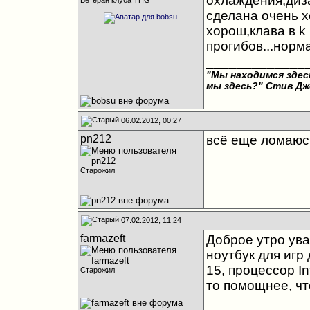
охлаждения,диз
Ветеран клуба THG
сделана очень х
хорош,клава в k
прогибов...норм
_____________
"Мы находимся здесь
мы здесь?"
Стив Дж
06.02.2012, 00:27
pn212
всё еще ломаюсь
Старожил
07.02.2012, 11:24
farmazeft
Доброе утро ув
ноутбук для игр 
15, процессор In
Старожил
то помощнее, чт