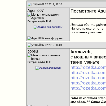
07.02.2012, 12:18
Agent007
Посмотрите Asu
_____________
Ветеран клуба THG
Истина где-то рядом
Ничего плохого нет в т
постоянно умничает.
07.02.2012, 16:04
bobsu
farmazeft
,
с мощным видео 
такие гляньте
Ветеран клуба THG
http://rozetka.c
http://rozetka.c
http://rozetka.c
http://rozetka.c
http://rozetka.c
_____________
"Мы находимся здесь
мы здесь?"
Стив Дж