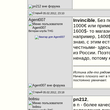
05.02.2012, 23:10
Agent007
Invincible
, Без 
1000€ или приме
1600$- то магаз
Ветеран клуба THG
например, 1400$
знаю, с этим ес
честными- здесь
из России. Поэт
ненадо, потому 
_____________
Истина где-то рядом
Ничего плохого нет в т
постоянно умничает.
05.02.2012, 23:18
bobsu
pn212
,
в n - более кач