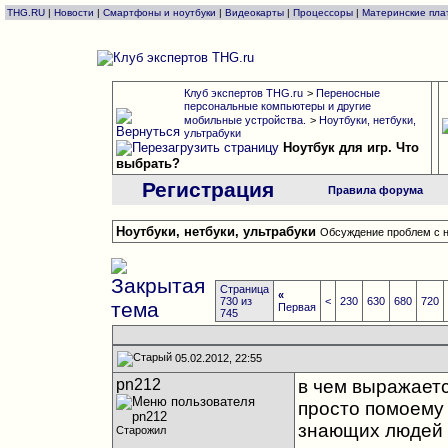
THG.RU
|
Новости
|
Смартфоны и ноутбуки
|
Видеокарты
|
Процессоры
|
Материнские пла
Клуб экспертов THG.ru
>
Переносные
персональные компьютеры и другие
мобильные устройства.
>
Ноутбуки, нетбуки,
ультрабуки
Ноутбук для игр. Что
выбрать?
Регистрация
Правила форума
Ноутбуки, нетбуки, ультрабуки
Обсуждение проблем с н
Страница
«
730 из
<
230
630
680
720
Первая
745
05.02.2012, 22:55
pn212
в чем выражаетс
просто помоему 
знающих людей п
Старожил