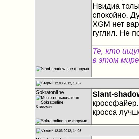
Нвидиа толь
спокойно. Ду
XGM нет вар
гуглил. Не 
__________
Те, кто ищу
в этом мире
12.03.2012, 13:57
Sokratonline
Slant-shado
кроссфайер. 
Старожил
кросса лучш
12.03.2012, 14:03