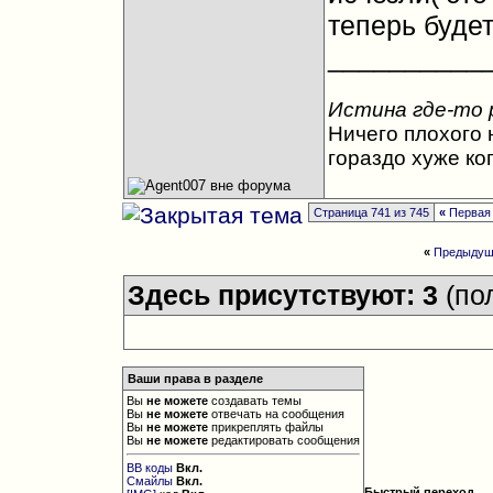
теперь будет
__________
Истина где-то 
Ничего плохого н
гораздо хуже ко
Страница 741 из 745
«
Первая
«
Предыдущ
Здесь присутствуют: 3
(по
Ваши права в разделе
Вы
не можете
создавать темы
Вы
не можете
отвечать на сообщения
Вы
не можете
прикреплять файлы
Вы
не можете
редактировать сообщения
BB коды
Вкл.
Смайлы
Вкл.
Быстрый переход