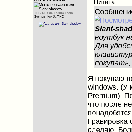
Цитата:
Сообщени
THG Russia Forum Team
Эксперт Клуба THG
Slant-sha
ноутбук н
Для удобс
клавиатур
покупать,
Я покупаю но
windows. (У
Premium). П
что после н
понадобятся.
Гравировка с
сделаю. Бол