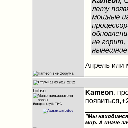
Kameon
, 
лету появ
мощные иг
процессор
обновление
не горит,
нынешние 
Апрель или 
11.03.2012, 22:52
bobsu
Kameon
, пр
появиться,+2
Ветеран клуба THG
__________
"Мы находимся
мир. А иначе з