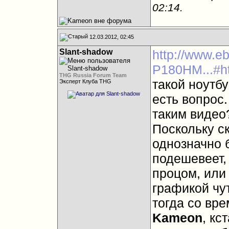
02:14
.
12.03.2012, 02:45
Slant-shadow
http://www.e
P180HM...#h
THG Russia Forum Team
такой ноутбу
Эксперт Клуба THG
есть вопрос
таким видео
Поскольку с
однозначно 
подешевеет, 
процом, или
графикой чу
тогда со вр
Kameon
, кс