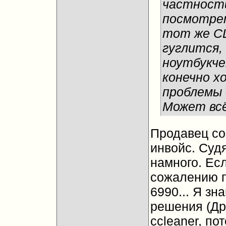
частности
посмотре
тот же CL
гуглится,
ноутбукче
конечно х
проблемы 
Может всё
Продавец со
инвойс. Суд
намного. Есл
сожалению п
6990... Я зн
решения (Др
ccleaner, по