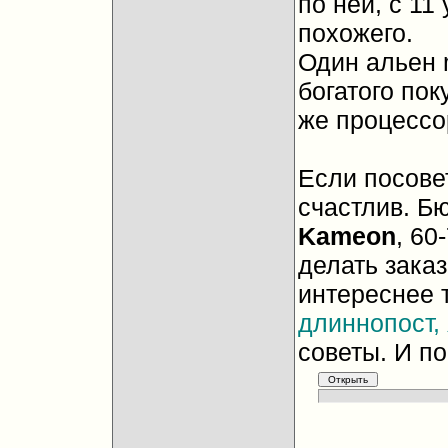
по ней, с 11
похожего.
Один альен 
богатого пок
же процессор
Если посовет
счастлив. Бю
Kameon
, 60
делать заказ
интереснее т
длиннопост, 
советы. И по
__________