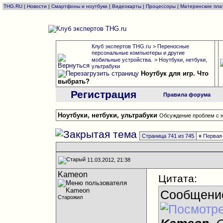
THG.RU
|
Новости
|
Смартфоны и ноутбуки
|
Видеокарты
|
Процессоры
|
Материнские пла
Клуб экспертов THG.ru
>
Переносные
персональные компьютеры и другие
мобильные устройства.
>
Ноутбуки, нетбуки,
ультрабуки
Ноутбук для игр. Что
выбрать?
Регистрация
Правила форума
Ноутбуки, нетбуки, ультрабуки
Обсуждение проблем с н
Страница 741 из 745
«
Первая
11.03.2012, 21:38
Kameon
Цитата:
Сообщени
Старожил