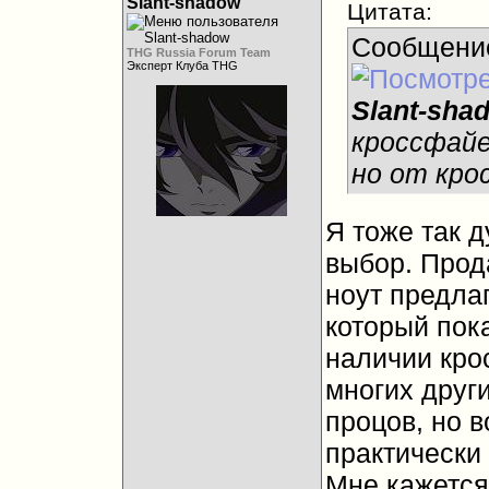
Slant-shadow
Цитата:
Сообщени
THG Russia Forum Team
Эксперт Клуба THG
Slant-sha
кроссфайе
но от кро
Я тоже так 
выбор. Прода
ноут предлаг
который пока
наличии кро
многих друг
процов, но 
практически 
Мне кажется