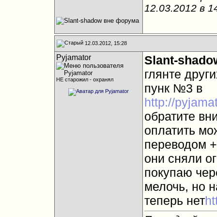
12.03.2012 в
1
12.03.2012, 15:28
Pyjamator
Slant-shado
глянте друг
НЕ старожил - охранял
пунк №3 в
http://pyjama
обратите вни
оплатить мо
переводом +
они сняли о
покупаю чер
мелочь, но 
теперь нет
ht