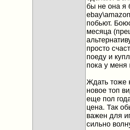
бы не она я 
ebay\amazon.
побьют. Боюс
месяца (пре
альтернативу
просто счаст
поеду и купл
пока у меня 
Ждать тоже 
новое топ ви
еще пол года
цена. Так об
важен для и
сильно волн