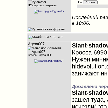
offtop
НЕ старожил - охранял
Последний раз
в
18:06
.
12.03.2012, 23:19
Agent007
Slant-shado
Кросса 6990 
Ветеран клуба THG
Нужен миним
hidevolution
занижают ин
Добавлено чере
Slant-shado
зашел туда, 
исчезли( эт