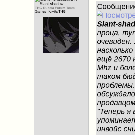
Сообщени
THG Russia Forum Team
Эксперт Клуба THG
Slant-sha
проца, ту
очевиден.
насколько 
ещё 2670 
Mhz и боле
таком бю
проблемы. 
обсуждало
продавцо
"Теперь я
упоминает
инвойс сн