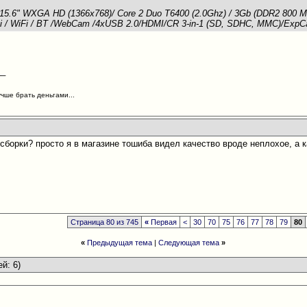
5.6" WXGA HD (1366x768)/ Core 2 Duo T6400 (2.0Ghz) / 3Gb (DDR2 800 МГ
i / WiFi / BT /WebCam /4xUSB 2.0/HDMI/CR 3-in-1 (SD, SDHC, MMC)/ExpCard
__
учше брать деньгами...
 сборки? просто я в магазине тошиба видел качество вроде неплохое, а 
Страница 80 из 745
«
Первая
<
30
70
75
76
77
78
79
80
«
Предыдущая тема
|
Следующая тема
»
ей: 6)