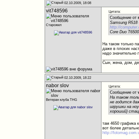
02.10.2009, 18:08
vit748596
Цитата:
Сообщение от
Samsung R518 6
Старожил
http://computer
Core Duo T6500
На таком только па
даже в плохих нас
надо значительно 
________________
Сын, жена, дом, д
02.10.2009, 18:22
nabor slov
Цитата:
Сообщение от
На таком толь
Ветеран клуба THG
не годится да
игрушки на но
хороший) стац
там 4650 графика к
вот более детальн
http://fotomag.com
________________