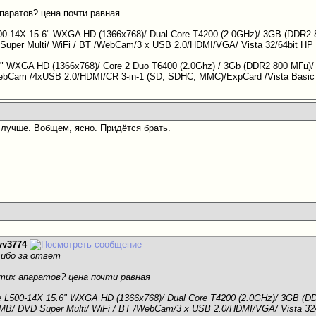
апаратов? цена почти равная
L500-14X 15.6" WXGA HD (1366x768)/ Dual Core T4200 (2.0GHz)/ 3GB (DDR2
per Multi/ WiFi / BT /WebCam/3 x USB 2.0/HDMI/VGA/ Vista 32/64bit HP / 2
 WXGA HD (1366x768)/ Core 2 Duo T6400 (2.0Ghz) / 3Gb (DDR2 800 МГц)/
/WebCam /4xUSB 2.0/HDMI/CR 3-in-1 (SD, SDHC, MMC)/ExpCard /Vista Basic /
 лучше. Вобщем, ясно. Придётся брать.
vv3774
асибо за ответ
етих апаратов? цена почти равная
ite L500-14X 15.6" WXGA HD (1366x768)/ Dual Core T4200 (2.0GHz)/ 3GB (D
B/ DVD Super Multi/ WiFi / BT /WebCam/3 x USB 2.0/HDMI/VGA/ Vista 32/64b