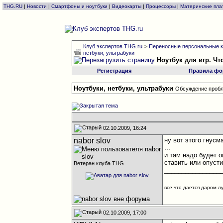
THG.RU
|
Новости
|
Смартфоны и ноутбуки
|
Видеокарты
|
Процессоры
|
Материнские пла
Клуб экспертов THG.ru
>
Переносные персональные к
нетбуки, ультрабуки
Ноутбук для игр. Ч
Регистрация
Правила фо
Ноутбуки, нетбуки, ультрабуки
Обсуждение пробл
02.10.2009, 16:24
nabor slov
ну вот этого гнусма
...
и там надо будет о
ставить или опусти
Ветеран клуба THG
________________
все что дается даром л
02.10.2009, 17:00