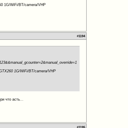
0 1G/WiFi/BT/camera/VHP
#
1194
1123&&manual_gcounter=2&manual_override=1
GTX260 1G/WiFi/BT/camera/VHP
ри что асть...
#
1195