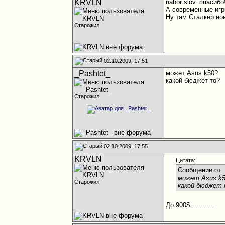
KRVLN
nabor slov. спасибо!
А современные игр
Ну там Сталкер но
Старожил
02.10.2009, 17:51
_Pashtet_
может Asus k50?
какой бюджет то?
Старожил
02.10.2009, 17:55
KRVLN
Цитата:
Сообщение от
может Asus k
Старожил
какой бюджет
До 900$............