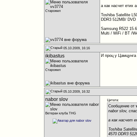
а как насчет етих 
Старожил
Toshiba Satellite 
DDR3 512MB/ DVD Su
Samsung R522 15.6"
Multi / WiFi / BT 
05.10.2009, 16:16
ikibastus
И проц у Цамцунга
Старожил
05.10.2009, 16:32
nabor slov
Цитата:
Сообщение от
nabor slov, сп
Ветеран клуба THG
а как насчет 
Toshiba Satell
4570 DDR3 512M