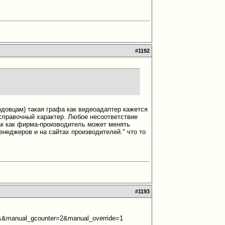
#
1192
одовцам) такая графа как видеоадаптер кажется
правочный характер. Любое несоответствие
ак как фирма-производитель может менять
енеджеров и на сайтах производителей." что то
#
1193
&&manual_gcounter=2&manual_override=1