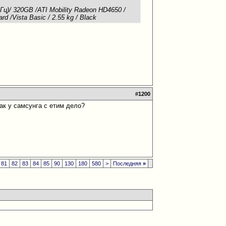
ц)/ 320GB /ATI Mobility Radeon HD4650 /
 /Vista Basic / 2.55 kg / Black
#
1200
как у самсунга с етим дело?
81
82
83
84
85
90
130
180
580
>
Последняя
»