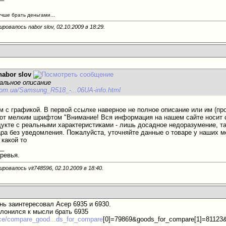
учше брать деньгами...
ровалось nabor slov, 02.10.2009 в
18:29
.
nabor slov
альное описание
.com.ua/Samsung_R518_-...06UA-info.html
ём с графикой. В первой ссылке наверное не полное описание или им (пр
т мелким шрифтом "Внимание! Вся информация на нашем сайте носит с
укте с реальными характеристиками - лишь досадное недоразумение, т
ара без уведомления. Пожалуйста, уточняйте данные о товаре у наших м
 какой то
__
еревья.
ровалось vit748596, 02.10.2009 в
18:40
.
нь заинтересовал Асер 6935 и 6930.
клонился к мысли брать 6935
rice/compare_good...ds_for_compare
[0]=79869&goods_for_compare[1]=81123