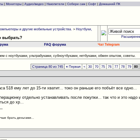
ты
|
Мониторы
|
Аудио/видео
|
Накопители
|
Собери сам
|
Софт
|
Домашний ПК
омпьютеры и другие мобильные устройства.
>
Ноутбуки,
Расширенн
то выбрать?
рума
FAQ форума
Чат Telegram
ем с ноутбуками, ультрабуками, субноутбуками, нетбуками, обмен опытом, советы.
Страница 80 из 745
«
Первая
<
30
70
75
76
77
78
79
80
са 518 ему лет до 15-ти хватит... токо он раньше его побъёт все одно...
перационку отдельно устанавливать после покупки... так что и это надо 
ться до хр...
__
учше брать деньгами...