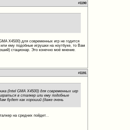
#
1190
l GMA X4500) для современных игр не годится
 или ему подобные игрушки на ноутбуке, то Вам
оший) стационар. Это конечно моё мнение.
#
1191
ка (Intel GMA X4500) для современных игр
играться в сталкер или ему подобные
ам будет как хороший (даже очень
талкер на средних пойдет...