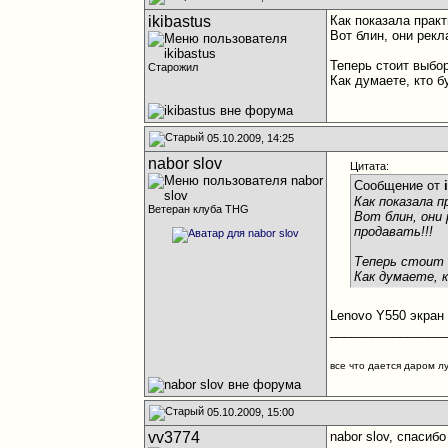
ikibastus
Как показала прак
Вот блин, они рек
Теперь стоит выбо
Старожил
Как думаете, кто б
05.10.2009, 14:25
nabor slov
Цитата:
Сообщение от
Как показала 
Ветеран клуба THG
Вот блин, они
продавать!!!
Теперь стоит 
Как думаете, 
Lenovo Y550 экран 
________________
все что дается даром л
05.10.2009, 15:00
vv3774
nabor slov, спасибо