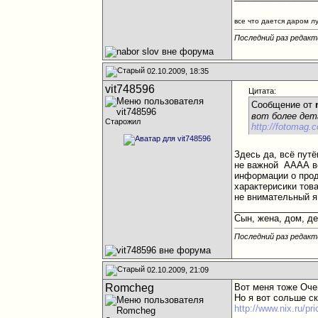
все что дается даром л
Последний раз редакти
02.10.2009, 18:35
vit748596
Цитата:
Сообщение от
вот более дет
Старожил
http://fotomag
Здесь да, всё пут
не важной
АААА во
информации о прод
характерисики тов
не внимательный я
________________
Сын, жена, дом, д
Последний раз редакти
02.10.2009, 21:09
Romcheg
Вот меня тоже Оче
Но я вот сольше с
http://www.nix.ru/p