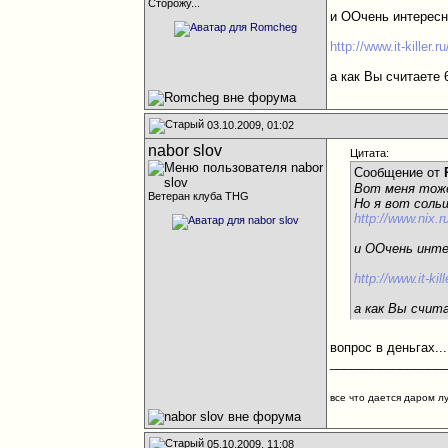
Сторожу...
и ООчень интерес
http://www.it-killer
а как Вы считаете 
03.10.2009, 01:02
nabor slov
Цитата:
Сообщение от
Вот меня тоже
Ветеран клуба THG
Но я вот соль
http://www.nix.
и ООчень инте
http://www.it-k
а как Вы счит
вопрос в деньгах..
________________
все что дается даром л
05.10.2009, 11:08