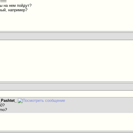
!!!!!
ы на нем пойдут?
вый, например?
_Pashtet_
50?
 то?