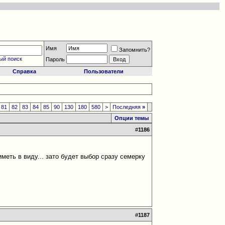
Имя
Запомнить?
ый поиск
Пароль
Справка
Пользователи
81
82
83
84
85
90
130
180
580
>
Последняя
»
Опции темы
#
1186
иметь в виду... зато будет выбор сразу семерку
#
1187