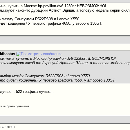
тика, купить в Москве hp-pavilion-dv6-1230er НЕВОЗМОЖНО!
ламируют какой-то дурацкий Артист Эдишн, а топовую модель серии сняли
р между Самсунгом R522FS08 и Lenovo Y550.
удет кошерней? У первого графика 4650, у второго 130GT.
ikibastus
практика, купить в Москве hp-pavilion-dv6-1230er НЕВОЗМОЖНО!
 рекламируют какой-то дурацкий Артист Эдишн, а топовую модель сер
выбор между Самсунгом R522FS08 и Lenovo Y550.
кто будет кошерней? У первого графика 4650, у второго 130GT.
лучше... 522 графика лучше...
__
учше брать деньгами...
 за ответ