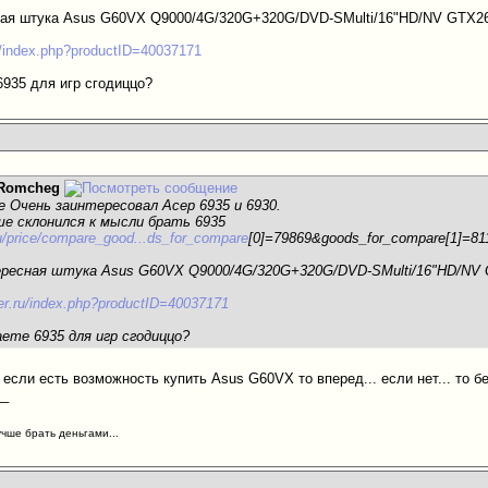
ная штука Asus G60VX Q9000/4G/320G+320G/DVD-SMulti/16"HD/NV GTX26
.ru/index.php?productID=40037171
6935 для игр сгодиццо?
Romcheg
 Очень заинтересовал Асер 6935 и 6930.
ше склонился к мысли брать 6935
ru/price/compare_good...ds_for_compare
[0]=79869&goods_for_compare[1]=8
ресная штука Asus G60VX Q9000/4G/320G+320G/DVD-SMulti/16"HD/NV 
iller.ru/index.php?productID=40037171
аете 6935 для игр сгодиццо?
. если есть возможность купить Asus G60VX то вперед... если нет... то бе
__
учше брать деньгами...