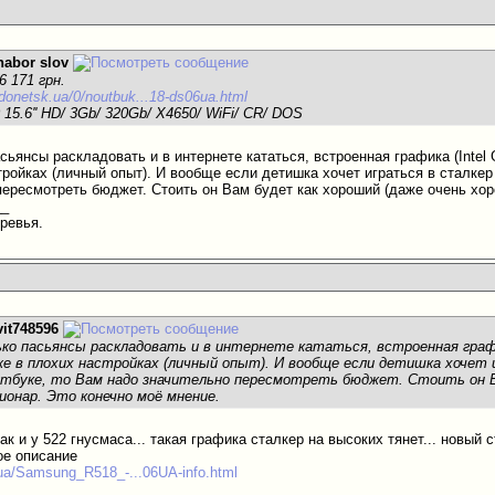
nabor slov
 171 грн.
.donetsk.ua/0/noutbuk...18-ds06ua.html
 15.6'' HD/ 3Gb/ 320Gb/ X4650/ WiFi/ CR/ DOS
сьянсы раскладовать и в интернете кататься, встроенная графика (Inte
тройках (личный опыт). И вообще если детишка хочет играться в сталкер
пересмотреть бюджет. Стоить он Вам будет как хороший (даже очень хор
__
еревья.
vit748596
ко пасьянсы раскладовать и в интернете кататься, встроенная графи
же в плохих настройках (личный опыт). И вообще если детишка хочет 
утбуке, то Вам надо значительно пересмотреть бюджет. Стоить он В
ионар. Это конечно моё мнение.
ак и у 522 гнусмаса... такая графика сталкер на высоких тянет... новый с
ое описание
.ua/Samsung_R518_-...06UA-info.html
__