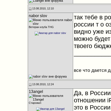
13.08.2010, 12:10
nabor slov
так тебе в ро
россии т о о
Ветеран клуба THG
видно уже из
можно будет 
твоего бюдже
__________
все что дается 
13.08.2010, 12:24
13angel
Да, в Росси
отношении iP
Старожил
это в России