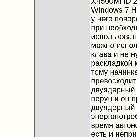
X4500MHD 256
Windows 7 H
у него повор
при необход
использовать
можно исполь
клава и не 
раскладкой к
тому начинка
превосходит 
двуядерный 
перун и он 
двуядерный 
энергопотре
время автон
есть и непри