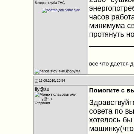
Ветеран клуба THG
энергопотреб
часов работа
минимума св
протянуть но
__________
все что дается 
13.08.2010, 20:54
Ily@su
Помогите с в
Здравствуйте
Старожил
совета по вы
хотелось бы
машинку(чтоб