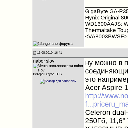
__________
GigaByte GA-P35
Hynix Original 
WD1600AAJS; W
Thermaltake Tou
<VA8003BWSE>
13.08.2010, 16:41
nabor slov
ну можно в п
соединяющий
Ветеран клуба THG
это наприме
Acer Aspire 
http://www.n
f...priceru_m
Celeron dual
250Гб, 11,6'