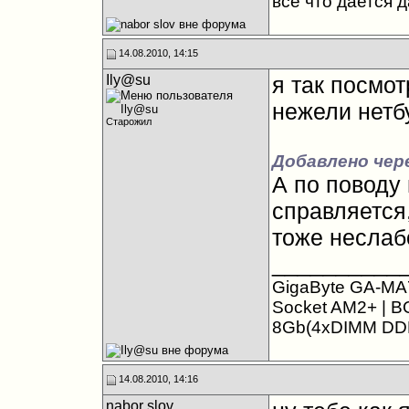
все что дается 
14.08.2010, 14:15
Ily@su
я так посмот
нежели нетб
Старожил
Добавлено чер
А по поводу 
справляется,
тоже неслаб
__________
GigaByte GA-MA
Socket AM2+ | B
8Gb(4xDIMM DDR
14.08.2010, 14:16
nabor slov