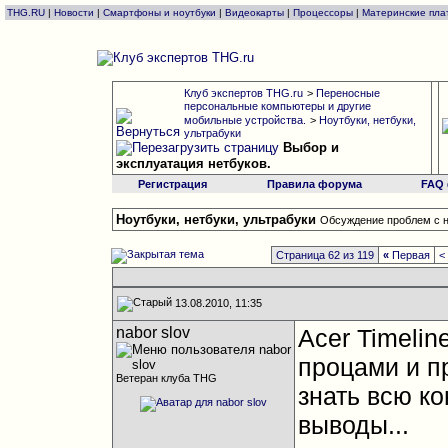
THG.RU
|
Новости
|
Смартфоны и ноутбуки
|
Видеокарты
|
Процессоры
|
Материнские пла
Клуб экспертов THG.ru
>
Переносные
персональные компьютеры и другие
мобильные устройства.
>
Ноутбуки, нетбуки,
ультрабуки
Выбор и
эксплуатация нетбуков.
Регистрация
Правила форума
FAQ
Ноутбуки, нетбуки, ультрабуки
Обсуждение проблем с н
Страница 62 из 119
«
Первая
<
13.08.2010, 11:35
nabor slov
Acer Timeli
процами и п
Ветеран клуба THG
знать всю к
выводы...