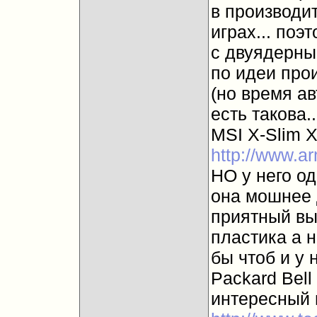
в производит
играх... поэ
с двуядерны
по идеи про
(но время ав
есть такова..
MSI X-Slim X
http://www.a
НО у него о
она мошнее 
приятный вы
пластика а н
бы чтоб и у 
Packard Bel
интересный 