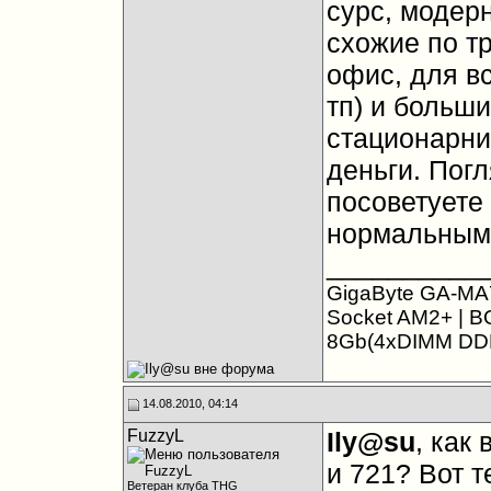
сурс, модерн
схожие по т
офис, для вс
тп) и больш
стационарни
деньги. Пог
посоветуете 
нормальными
__________
GigaByte GA-MA
Socket AM2+ | B
8Gb(4xDIMM DDR
14.08.2010, 04:14
FuzzyL
Ily@su
, как
и 721? Вот 
Ветеран клуба THG