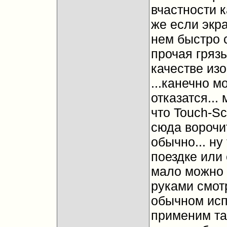
вчастности к
же если экра
нем быстро с
прочая грязь
качестве изо
...канечно м
отказатся..
что Touch-S
сюда ворочит
обычно... ну
поездке или 
мало можно 
руками смотр
обычном исп
применим так