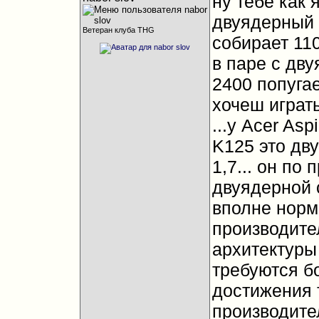
ну тебе как 
двуядерный 
Ветеран клуба THG
собирает 11
в паре с дв
2400 попугаев
хочеш играть
...у Acer Asp
K125 это дв
1,7... он по
двуядерной с
вполне норм
производите
архитектуры
требуются б
достижения 
производител