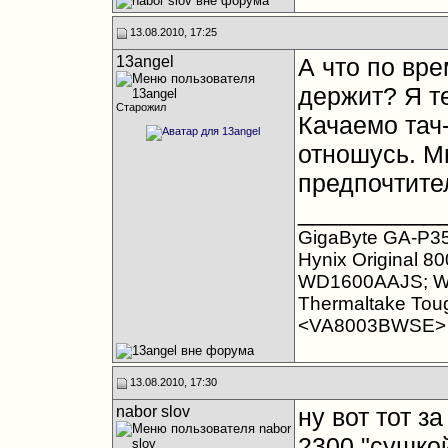
13.08.2010, 17:25
13angel
А что по вр
держит? Я те
Старожил
Качаемо тач-
отношусь. Мн
предпочтите
__________
GigaByte GA-P35
Hynix Original 
WD1600AAJS; W
Thermaltake Tou
<VA8003BWSE>
13.08.2010, 17:30
nabor slov
ну вот тот з
2300 "сушко