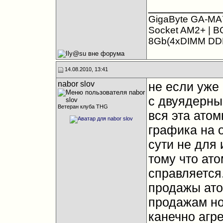
__________
GigaByte GA-MA
Socket AM2+ | B
8Gb(4xDIMM DDR
14.08.2010, 13:41
nabor slov
не если уже 
с двуядерны
Ветеран клуба THG
вся эта атом
графика на 
сути не для 
тому что ато
справляется.
продажы ато
продажам но
канечно агр