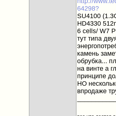
http://www.tec
64298?
SU4100 (1.3
HD4330 512m
6 cells/ W7 
тут типа дву
энергопотреб
камень заме
обрубка... п
на винте а гл
принципе дол
НО несколько
впродаже тр
__________