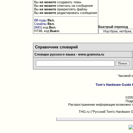
Вы
не можете
создавать темы
Вы
не можете
отвечать на сообщения
Вы
не можете
прикреплять файлы
Вы
не можете
редактировать сообщения
BB коды
Вкл.
Смайлы
Вкл.
Быстрый переход
[IMG]
код
Вкл.
HTML код
Выкл.
Справочник словарей
Словари русского языка - www.gramota.ru
Часовой 
Tom's Hardware Guide 
©200
Подд
Распространение информации возможно т
THG.ru ("Русский Tom's Hardware 