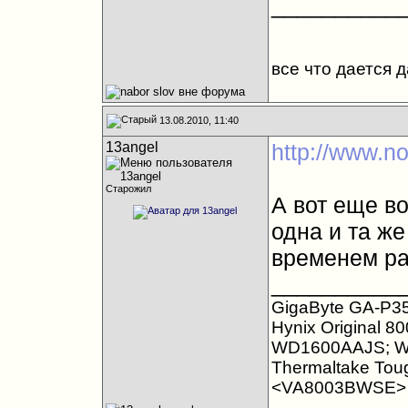
__________
все что дается 
13.08.2010, 11:40
13angel
http://www.n
Старожил
А вот еще в
одна и та же
временем ра
__________
GigaByte GA-P35
Hynix Original 
WD1600AAJS; W
Thermaltake Tou
<VA8003BWSE>