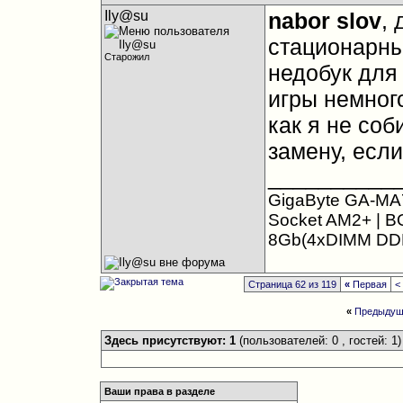
Ily@su
nabor slov
, 
стационарны
Старожил
недобук для
игры немног
как я не со
замену, есл
__________
GigaByte GA-MA
Socket AM2+ | B
8Gb(4xDIMM DDR
Страница 62 из 119
«
Первая
<
«
Предыдущ
Здесь присутствуют: 1
(пользователей: 0 , гостей: 1)
Ваши права в разделе