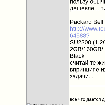
пользу обычн
дешевле... т
Packard Bel
http://www.te
64588?
SU2300 (1.2G
2GB/160GB/ W
Black
считай те жи
впринципе их
задачи...
__________
все что дается 