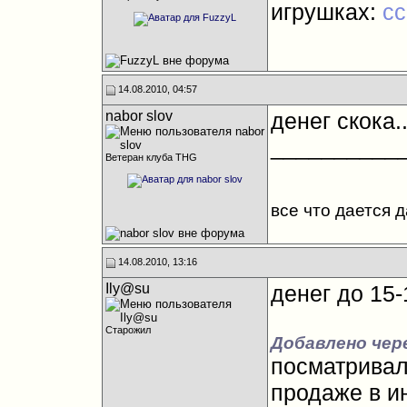
игрушках:
с
14.08.2010, 04:57
nabor slov
денег скока..
__________
Ветеран клуба THG
все что дается 
14.08.2010, 13:16
Ily@su
денег до 15-
Старожил
Добавлено чере
посматривал 
продаже в и