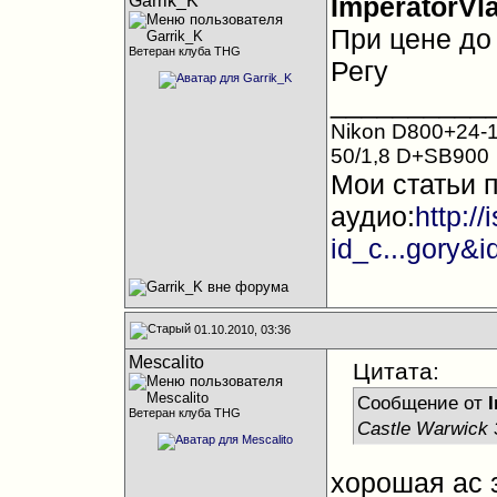
Garrik_K
ImperatorVla
При цене до
Ветеран клуба THG
Регу
__________
Nikon D800+24-1
50/1,8 D+SB900
Мои статьи 
аудио:
http:/
id_c...gory&
01.10.2010, 03:36
Mescalito
Цитата:
Сообщение от
I
Ветеран клуба THG
Castle Warwick 
хорошая ас з