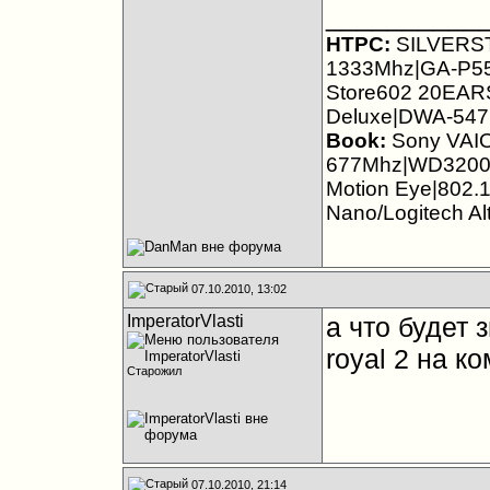
__________
HTPC:
SILVERST
1333Mhz|GA-P5
Store602 20EAR
Deluxe|DWA-547
Book:
Sony VAI
677Mhz|WD3200B
Motion Eye|802.1
Nano/Logitech Al
07.10.2010, 13:02
ImperatorVlasti
а что будет 
royal 2 на ко
Старожил
07.10.2010, 21:14