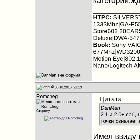
категории,ж
__________
HTPC:
SILVERST
1333Mhz|GA-P5
Store602 20EAR
Deluxe|DWA-547
Book:
Sony VAI
677Mhz|WD3200B
Motion Eye|802.1
Nano/Logitech Al
06.10.2010, 22:13
Romcheg
Цитата:
DanMan
Сторожу...
2.1 и 2.0+ саб,
точки означает
Имел ввиду к