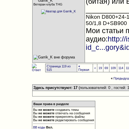
(битая) или
Ветеран клуба THG
__________
Nikon D800+24-1
50/1,8 D+SB900
Мои статьи 
аудио:
http:/
id_c...gory&
Страница 119 из
«
<
19
69
109
114
1
515
Первая
«
Предыдущ
Здесь присутствуют: 17
(пользователей: 0 , гостей: 1
Ваши права в разделе
Вы
не можете
создавать темы
Вы
не можете
отвечать на сообщения
Вы
не можете
прикреплять файлы
Вы
не можете
редактировать сообщения
BB коды
Вкл.