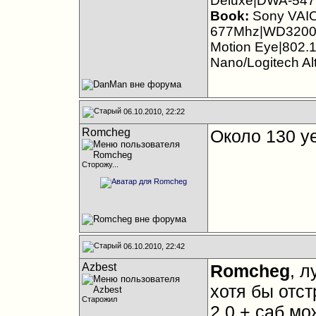
Deluxe|DWA-547
Book:
Sony VAI
677Mhz|WD3200B
Motion Eye|802.1
Nano/Logitech Al
06.10.2010, 22:22
Romcheg
Около 130 уе
Сторожу...
06.10.2010, 22:42
Azbest
Romcheg
, л
хотя бы отст
Старожил
2.0 + саб м