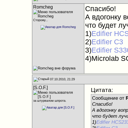
Romcheg
Спасибо!
А вдогонку в
Сторожу...
что будет л
1)
Edifier HC
2)
Edifier C3
3)
Edifier S33
4)Microlab 
07.10.2010, 21:29
[S.O.F.]
Цитата:
Сообщение от
за штурвалом шпрота.
Спасибо!
А вдогонку вопр
что будет луч
1)
Edifier HCS23