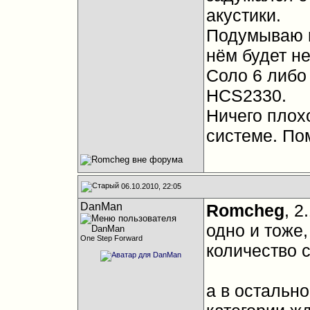
акустики.
Подумываю п
нём будет н
Соло 6 либо 
HCS2330.
Ничего плох
системе. По
06.10.2010, 22:05
DanMan
Romcheg
, 2
одно и тоже,
One Step Forward
количество 
а в остально