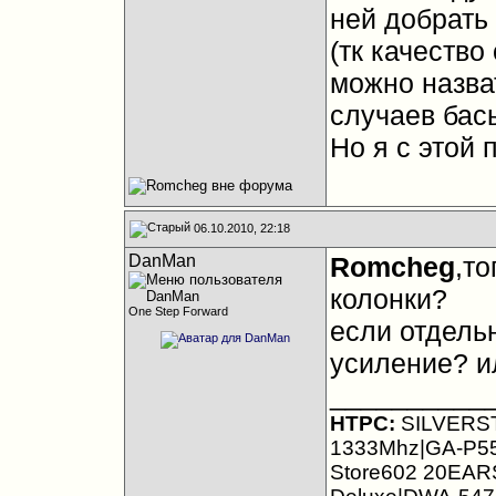
ней добрать 
(тк качество
можно назва
случаев бас
Но я с этой 
06.10.2010, 22:18
DanMan
Romcheg
,т
колонки?
One Step Forward
если отдельн
усиление? и
__________
HTPC:
SILVERST
1333Mhz|GA-P5
Store602 20EAR