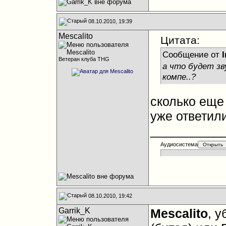
08.10.2010, 19:39
Mescalito
Цитата:
Сообщение от
I
Ветеран клуба THG
а что будет зву
компе..?
сколько еще
уже ответил
__________
Аудиосистема
08.10.2010, 19:42
Garrik_K
Mescalito
, 