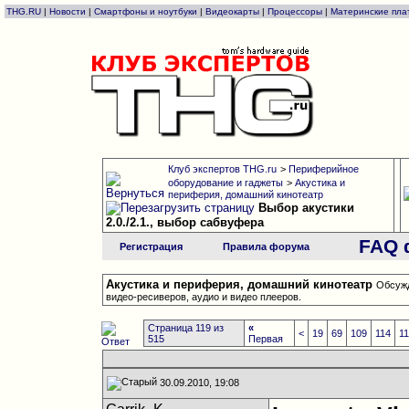
THG.RU
|
Новости
|
Смартфоны и ноутбуки
|
Видеокарты
|
Процессоры
|
Материнские пла
Клуб экспертов THG.ru
>
Периферийное
оборудование и гаджеты
>
Акустика и
периферия, домашний кинотеатр
Выбор акустики
2.0./2.1., выбор сабвуфера
FAQ 
Регистрация
Правила форума
Акустика и периферия, домашний кинотеатр
Обсужд
видео-ресиверов, аудио и видео плееров.
Страница 119 из
«
<
19
69
109
114
1
515
Первая
30.09.2010, 19:08