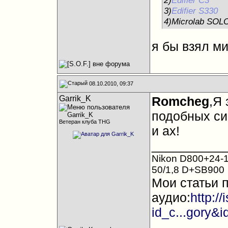
2)
Edifier C3
3)
Edifier S330
4)Microlab SOL
я бы взял ми
08.10.2010, 09:37
Garrik_K
Romcheg
,Я 
подобных си
Ветеран клуба THG
и ах!
__________
Nikon D800+24-1
50/1,8 D+SB900
Мои статьи 
аудио:
http:/
id_c...gory&