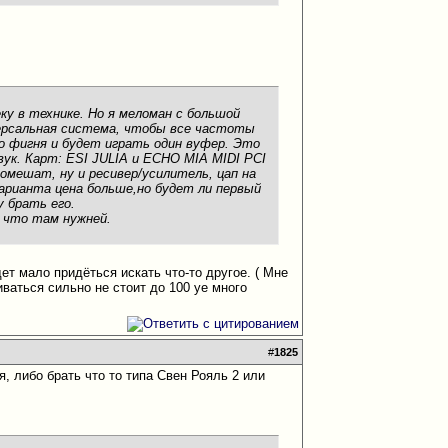
еку в технике. Но я меломан с большой
иверсальная система, чтобы все частоты
то фигня и будет играть один вуфер. Это
вук. Карт: ESI JULIA и ECHO MIA MIDI PCI
помешат, ну и ресивер/усилитель, цап на
варианта цена больше,но будет ли первый
у брать его.
и что там нужней.
ет мало придёться искать что-то другое. ( Мне
ваться сильно не стоит до 100 уе много
#
1825
я, либо брать что то типа Свен Рояль 2 или