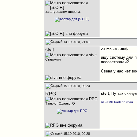
за штурвалом шпрота.
14.10.2010, 21:01
stvit
2.1 mb 2.0 - 300$
ищу систему для п
Старожил
посоветовали?
Свена у нас нет в
15.10.2010, 09:24
RPG
stvit
, Ну так скину
________________
ATI/AMD Radeon клан
Танкист Однако_О
15.10.2010, 09:28