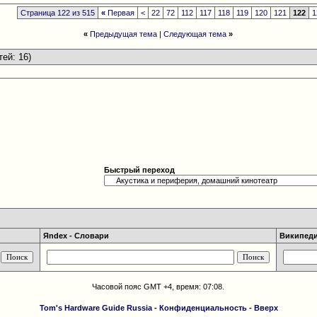
Страница 122 из 515
«
Первая
<
22
72
112
117
118
119
120
121
122
1
«
Предыдущая тема
|
Следующая тема
»
тей: 16)
Быстрый переход
Яndex - Словари
Википедия
Часовой пояс GMT +4, время:
07:08
.
Tom's Hardware Guide Russia
-
Конфиденциальность
-
Вверх