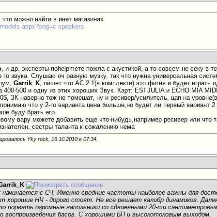
к что можно найти в инет магазинах
il/models.aspx?sog=c-speakers
o
, и др. эксперты поhelpmeте пожла с акустикой, а то совсем не секу в 
о го звука. Слушаю оч разную музку, так что нужна универсальная сист
рум,
Garrik_K
, пишет что АС 2.1(в комплекте) это фигня и будет играть
 400-500 и одну из этих хороших Звук. Карт: ESI JULIA и ECHO MIA MIDI
0$, ЗК наверно тож не помешат, ну и ресивер/усилитель, цап на уровне
 понимаю что у 2-го варианта цена больше,но будет ли первый вариант 
ше буду брать его.
рвому вару можете добавить еще что-нибудь,например ресивер или что 
изнателен, сестры таланта к сожалению нема
ровалось Yky rock, 16.10.2010 в
07:34
.
Garrik_K
к начинается с СЧ. Именно средние частоты наиболее важны для дос
от хорошие НЧ - дорого стоят. Не всё решает калибр динамиков. Далек
о порвать огромные напольники со сдвоенными 20-ти сантиметровым
го воспроизведения басов. С хорошими БП и высокотоковым выходом.