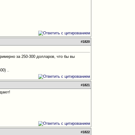
#
1820
римерно за 250-300 долларов, что бы вы
00) ..
#
1821
одают!
#
1822