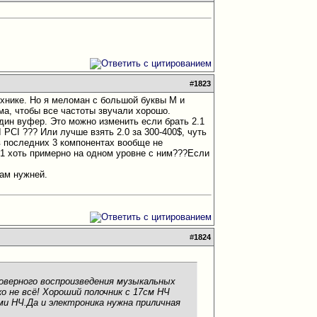
#
1823
технике. Но я меломан с большой буквы М
и
ема, чтобы все частоты звучали хорошо.
 один вуфер. Это можно изменить если брать 2.1
 PCI ??? Или лучше взять 2.0 за 300-400$, чуть
(в последних 3 компонентах вообще не
2.1 хоть примерно на одном уровне с ним???Если
там нужней.
#
1824
товерного воспроизведения музыкальных
о не всё! Хороший полочник с 17см НЧ
и НЧ.Да и электроника нужна приличная