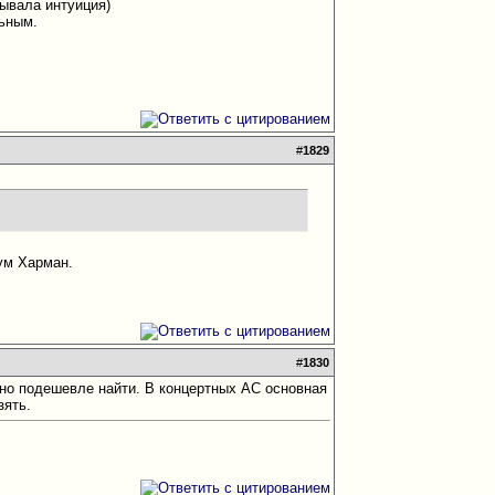
зывала интуиция
)
льным
.
#
1829
ум Харман.
#
1830
жно подешевле найти. В концертных АС основная
зять.