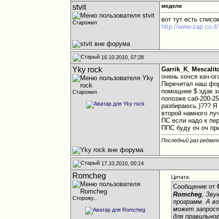
stvit
модели
вот тут есть списо
Старожил
http://www.zap.co.
16.10.2010, 07:28
Yky rock
Garrik_K
,
Mescalit
очень хочся кач-ог
Перечитал наш фо
помощнее $ эдак за
Старожил
попозже саб-200-25
разбираюсь.)??? Я
второй намного луч
ПС если надо к пе
ППС буду оч оч пр
Последний раз редакти
17.10.2010, 00:14
Romcheg
Цитата:
Сообщение от
Romcheg
, Зву
Сторожу...
программ. А в
может запрост
для правильно