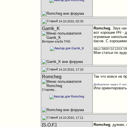
14.10.2010, 02:33
Garrik_K
Romcheg
, Звук н
вот хорошие НЧ - 
огромные напольни
басов. С хорошими
Ветеран клуба THG
________________
Nikon D800+24-120/4 VR
Мои статьи по ауд
14.10.2010, 17:10
Romcheg
Так что вовсе не б
Добавлено через 3 час
Или ориентировать
Сторожу...
14.10.2010, 17:11
[S.O.F.]
Romcheg
, думаю,