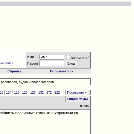
Имя
Запомнить?
ый поиск
Пароль
Справка
Пользователи
ресиверов, аудио и видео плееров.
23
124
125
126
127
132
172
222
>
Последняя
»
Опции темы
#
1816
 добавить пассивные колонки с хорошими вч.