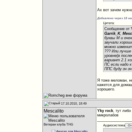
Ах вот зачем нужн
Добавлено через 18 м
Цитата:
Сообщение от
Garrik_K
,
Mesc
буквы М
и очен
звучали хорош
можно изменить
??? Или лучше 
уровне(в посл
вариант 2.1 х
ПС если надо 
ППС буду оч о
Я тоже меломан, но
кажется для домаш
хорошего.
17.10.2010, 18:49
Mescalito
Yky rock
, тут либ
микролабов
________________
Ветеран клуба THG
Аудиосистема