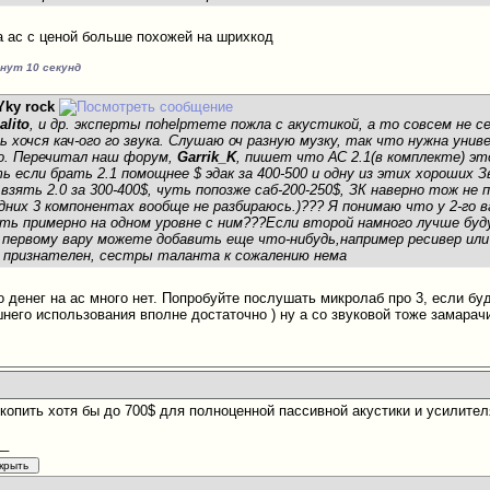
а ас с ценой больше похожей на шрихкод
инут 10 секунд
Yky rock
alito
, и др. эксперты поhelpmeте пожла с акустикой, а то совсем не с
ь хочся кач-ого го звука. Слушаю оч разную музку, так что нужна ун
о. Перечитал наш форум,
Garrik_K
, пишет что АС 2.1(в комплекте) э
 если брать 2.1 помощнее $ эдак за 400-500 и одну из этих хороших З
взять 2.0 за 300-400$, чуть попозже саб-200-250$, ЗК наверно тож не 
едних 3 компонентах вообще не разбираюсь.)??? Я понимаю что у 2-го 
оть примерно на одном уровне с ним???Если второй намного лучше буд
к первому вару можете добавить еще что-нибудь,например ресивер ил
ч признателен, сестры таланта к сожалению нема
 денег на ас много нет. Попробуйте послушать микролаб про 3, если буд
него использования вполне достаточно ) ну а со звуковой тоже замарачи
о копить хотя бы до 700$ для полноценной пассивной акустики и усилител
__