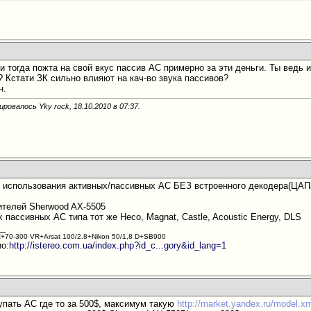
и тогда пожта на свой вкус пассив АС примерно за эти деньги. Ты ведь 
? Кстати ЗК сильно влияют на кач-во звука пассивов?
н.
ровалось Yky rock, 18.10.2010 в
07:37
.
е использования активных/пассивных АС БЕЗ встроенного декодера(ЦАПа
ителей Sherwood AX-5505
 пассивных АС типа тот же Несо, Magnat, Castle, Acoustic Energy, DLS
__
+70-300 VR+Arsat 100/2.8+Nikon 50/1,8 D+SB900
ио:
http://istereo.com.ua/index.php?id_c...gory&id_lang=1
купать АС где то за 500$, максимум такую
http://market.yandex.ru/model.x