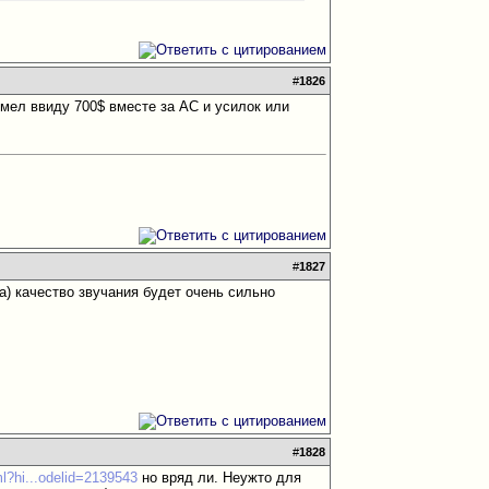
#
1826
имел ввиду 700$ вместе за АС и усилок или
#
1827
) качество звучания будет очень сильно
#
1828
ml?hi...odelid=2139543
но вряд ли. Неужто для