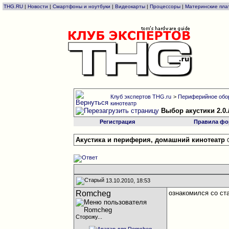
THG.RU
|
Новости
|
Смартфоны и ноутбуки
|
Видеокарты
|
Процессоры
|
Материнские пла
Клуб экспертов THG.ru
>
Периферийное обо
кинотеатр
Выбор акустики 2.0.
Регистрация
Правила фо
Акустика и периферия, домашний кинотеатр
13.10.2010, 18:53
Romcheg
ознакомился со ста
Сторожу...