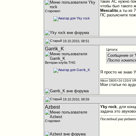
таких АС нужно по
чтобы был такого 
Mescalito
,а ты из 
Старожил
ПС разъясните пож,
19.10.2010, 08:51
Garrik_K
Цитата:
Сообщение от
Посто хочется
Ветеран клуба THG
Я просто не знаю 
________________
Nikon D800+24-120/4 VR
Мои статьи по ауд
19.10.2010, 08:59
Azbest
Yky rock
, для кон
задача это звуково
Последний раз редакт
Старожил