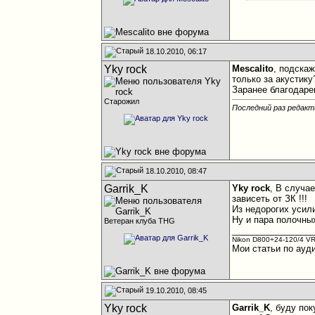
18.10.2010, 06:17
Yky rock
Mescalito
, подскаж
только за акустику
Заранее благодаре
Старожил
Последний раз редакти
18.10.2010, 08:47
Garrik_K
Yky rock
, В случа
зависеть от ЗК !!!
Из недорогих усил
Ну и пара полочных
Ветеран клуба THG
________________
Nikon D800+24-120/4 VR
Мои статьи по ауд
19.10.2010, 08:45
Yky rock
Garrik_K
, буду по