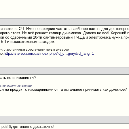
ачинается с СЧ. Именно средние частоты наиболее важны для достоверн
дорого стоят. Не всё решает калибр динамиков. Далеко не всё! Хороший 
ки со сдвоенными 20-ти сантиметровыми НЧ.Да и электроника нужна пр
 БП и высокотоковым выходом.
__
+70-300 VR+Arsat 100/2.8+Nikon 50/1,8 D+SB900
ио:
http://istereo.com.ua/index.php?id_c...gory&id_lang=1
рать во внимание нч?
а 40 минут 35 секунд
ся на продукт с насыщенными сч, а остальное принимать как должное?
 про3 будет вполне достаточно!