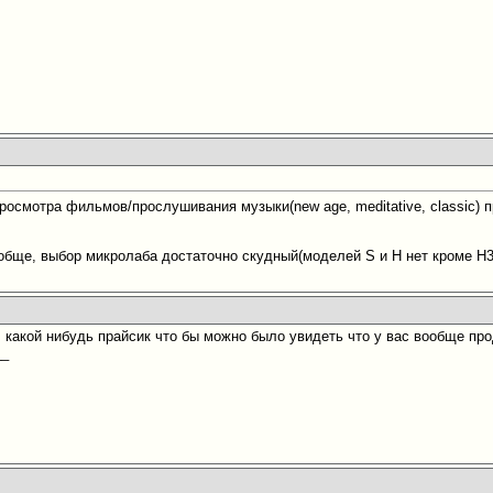
росмотра фильмов/прослушивания музыки(new age, meditative, classic) п
ообще, выбор микролаба достаточно скудный(моделей S и Н нет кроме H3
л какой нибудь прайсик что бы можно было увидеть что у вас вообще пр
__