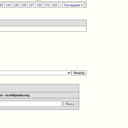
23
124
125
126
127
132
172
222
>
Последняя
»
 - ru.wikipedia.org