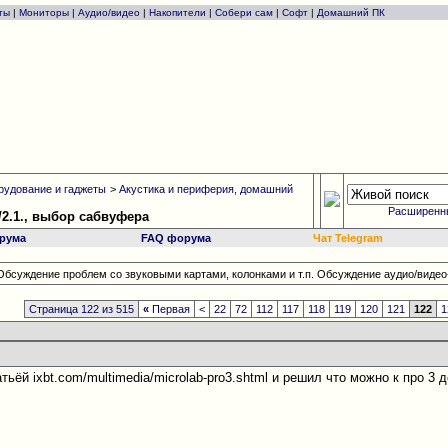
ты
|
Мониторы
|
Аудио/видео
|
Накопители
|
Собери сам
|
Софт
|
Домашний ПК
рудование и гаджеты
>
Акустика и периферия, домашний
Расширенн
/2.1., выбор сабвуфера
рума
FAQ форума
Чат Telegram
Обсуждение проблем со звуковыми картами, колонками и т.п. Обсуждение аудио/видео-
Страница 122 из 515
«
Первая
<
22
72
112
117
118
119
120
121
122
1
тьёй ixbt.com/multimedia/microlab-pro3.shtml и решил что можно к про 3