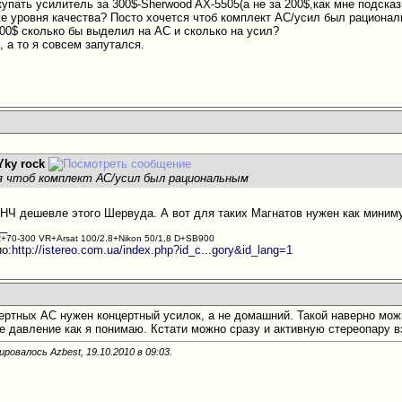
купать усилитель за 300$-Sherwood AX-5505(а не за 200$,как мне подска
же уровня качества? Посто хочется чтоб комплект АС/усил был рациона
700$ сколько бы выделил на АС и сколько на усил?
 а то я совсем запутался.
Yky rock
 чтоб комплект АС/усил был рациональным
УНЧ дешевле этого Шервуда. А вот для таких Магнатов нужен как миним
__
+70-300 VR+Arsat 100/2.8+Nikon 50/1,8 D+SB900
ио:
http://istereo.com.ua/index.php?id_c...gory&id_lang=1
цертных АС нужен концертный усилок, а не домашний. Такой наверно мо
е давление как я понимаю. Кстати можно сразу и активную стереопару в
ировалось Azbest, 19.10.2010 в
09:03
.