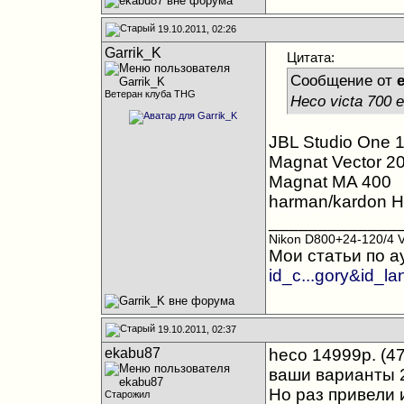
19.10.2011, 02:26
Garrik_K
Цитата:
Сообщение от
Ветеран клуба THG
Heco victa 700 
JBL Studio One 
Magnat Vector 2
Magnat MA 400
harman/kardon 
_____________
Nikon D800+24-120/4 
Мои статьи по а
id_c...gory&id_l
19.10.2011, 02:37
ekabu87
heco 14999р. (47
ваши варианты 2
Но раз привели 
Старожил