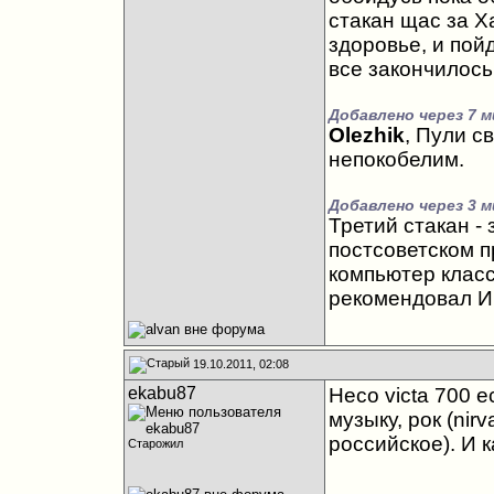
стакан щас за Х
здоровье, и пой
все закончилось
Добавлено через 7 м
Olezhik
, Пули с
непокобелим.
Добавлено через 3 м
Третий стакан -
постсоветском п
компьютер класс
рекомендовал Иг
19.10.2011, 02:08
ekabu87
Heco victa 700 
музыку, рок (nirv
российское). И к
Старожил