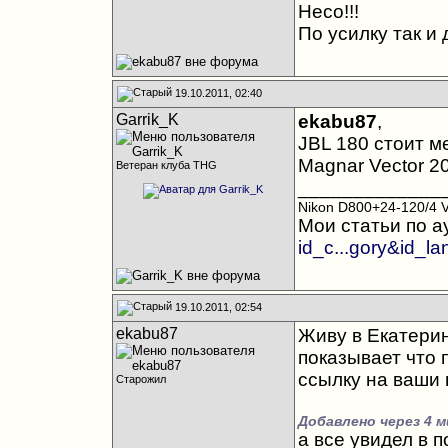
Heco!!!
По усилку так и
19.10.2011, 02:40
Garrik_K
ekabu87
,
JBL 180 стоит 
Magnar Vector 2
Ветеран клуба THG
_____________
Nikon D800+24-120/4 
Мои статьи по а
id_c...gory&id_l
19.10.2011, 02:54
ekabu87
Живу в Екатерин
показывает что 
ссылку на ваши 
Старожил
Добавлено через 4 
а все увидел в п