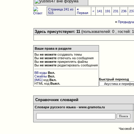
Страница 241 из
«
<
141
191
231
236
23
515
Первая
«
Предыдущ
Здесь присутствуют: 11
(пользователей: 0 , гостей: 1
Ваши права в разделе
Вы
не можете
создавать темы
Вы
не можете
отвечать на сообщения
Вы
не можете
прикреплять файлы
Вы
не можете
редактировать сообщения
BB коды
Вкл.
Смайлы
Вкл.
Быстрый переход
[IMG]
код
Вкл.
HTML код
Выкл.
Справочник словарей
Словари русского языка - www.gramota.ru
Часовой 