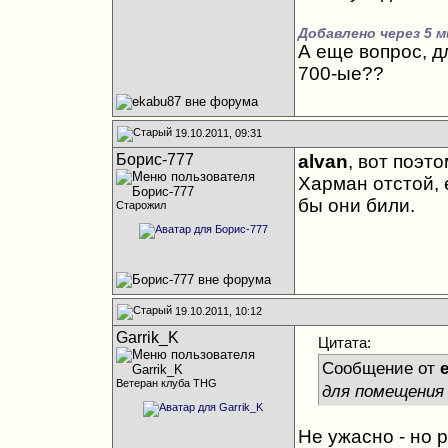
Добавлено через 5 м
А еще вопрос, д
700-ые??
19.10.2011, 09:31
Борис-777
alvan
, вот поэт
Харман отстой, е
бы они били
.
Старожил
19.10.2011, 10:12
Garrik_K
Цитата:
Сообщение от
Ветеран клуба THG
для помещения 
Не ужасно - но р