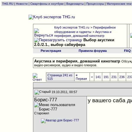
THG.RU
|
Новости
|
Смартфоны и ноутбуки
|
Видеокарты
|
Процессоры
|
Материнские пла
Клуб экспертов THG.ru
>
Периферийное
оборудование и гаджеты
>
Акустика и
периферия, домашний кинотеатр
Выбор акустики
2.0./2.1., выбор сабвуфера
Регистрация
Правила форума
FAQ
Акустика и периферия, домашний кинотеатр
Обсужд
видео-ресиверов, аудио и видео плееров.
Страница 241 из
«
<
141
191
231
236
23
515
Первая
19.10.2011, 00:57
Борис-777
у вашего саба ди
Старожил