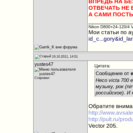
ВПРЕДЬ НА Б
ОТВЕЧАТЬ НЕ 
А САМИ ПОСТЫ
_____________
Nikon D800+24-120/4 
Мои статьи по а
id_c...gory&id_l
19.10.2011, 14:51
yustes47
Цитата:
Сообщение от
Старожил
Heco victa 700
музыку, рок (nir
российское). И 
Обратите внима
http://www.avsale.
http://pult.ru/pro
Vector 205.