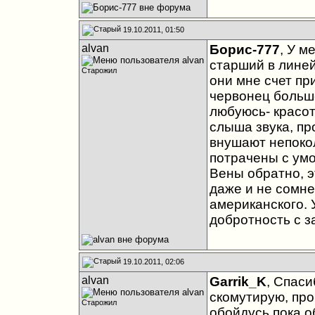
19.10.2011, 01:50
alvan
Борис-777
, У м
старший в линейк
Старожил
они мне счет пр
червонец больше
любуюсь- красот
слыша звука, пр
внушают непокол
потрачены с умо
Вены обратно, э
даже и не сомне
американского. 
добротность с з
19.10.2011, 02:06
alvan
Garrik_K
, Спаси
скомутирую, про
Старожил
обойдусь пока 