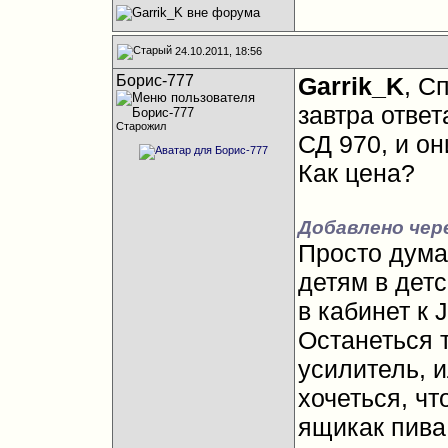
24.10.2011, 18:56
Борис-777
Garrik_K
, С
завтра ответ
Старожил
СД 970, и он
Как цена?
Добавлено чер
Просто думал
детям в детс
в кабинет к 
Останеться т
усилитель, и
хочеться, чт
ящикак пива