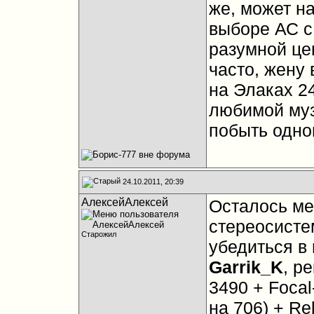
же, может на
выборе АС с
разумной цен
часто, жену 
на Элаках 2
любимой му
побыть одно
24.10.2011, 20:39
АлексейАлексей
Осталось ме
стереосисте
Старожил
убедиться в
Garrik_K
, р
3490 + Foca
на 706) + Re