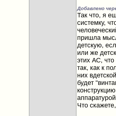
Добавлено чере
Так что, я е
системку, ч
человечески
пришла мысл
детскую, есл
или же детск
этих АС, чт
так, как к п
них вдетской
будет "винта
конструкцию 
аппаратурой
Что скажете