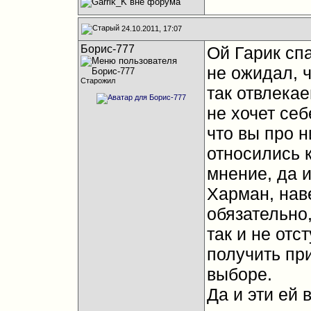
24.10.2011, 17:07
Борис-777
Ой Гарик сп
не ожидал, ч
Старожил
так отвлекаем
не хочет себ
что вы про н
относились 
мнение, да и
Харман, наве
обязательно,
так и не отс
получить пр
выборе.
Да и эти ей 