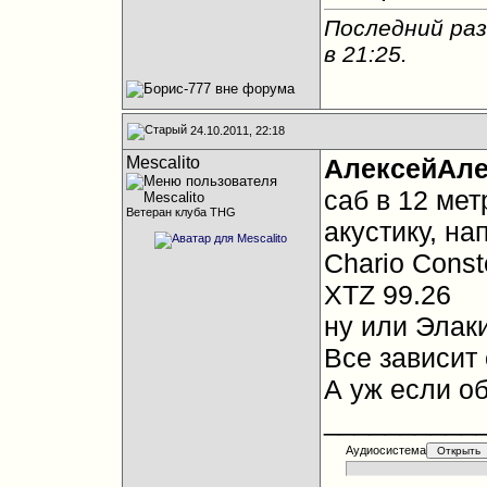
Последний раз
в
21:25
.
24.10.2011, 22:18
Mescalito
АлексейАле
саб в 12 мет
Ветеран клуба THG
акустику, н
Chario Const
XTZ 99.26
ну или Элак
Все зависит 
А уж если об
__________
Аудиосистема