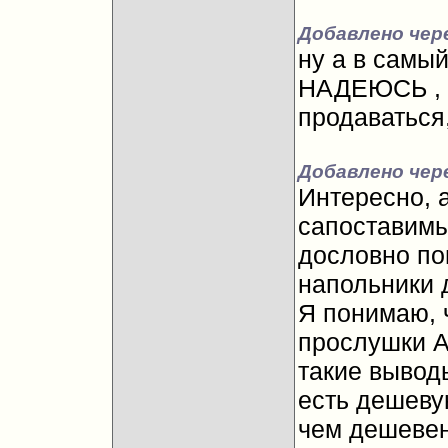
Добавлено чере
ну а в самый
НАДЕЮСЬ
,
продаваться
Добавлено чере
Интересно, а
сапоставимы,
дословно пом
напольники д
Я понимаю, 
прослушки А
такие выводы
есть дешеву
чем дешевен