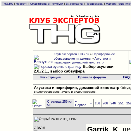
THG.RU
|
Новости
|
Смартфоны и ноутбуки
|
Видеокарты
|
Процессоры
|
Материнские пла
Клуб экспертов THG.ru
>
Периферийное
оборудование и гаджеты
>
Акустика и
периферия, домашний кинотеатр
Выбор акустики
2.0./2.1., выбор сабвуфера
Регистрация
Правила форума
FAQ
Акустика и периферия, домашний кинотеатр
Обсужд
видео-ресиверов, аудио и видео плееров.
Страница 256 из
«
<
156
206
246
251
25
515
Первая
24.10.2011, 11:07
alvan
Garrik_K
, л