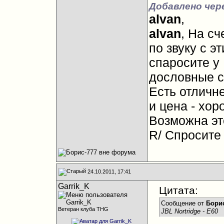
Добавлено чер
alvan
,
alvan
, На сч
по звуку с 
спаросите у
дословные с
Есть отличн
и цена - хор
Возможна это
R/ Спросите
24.10.2011, 17:41
Garrik_K
Цитата:
Сообщение от
Борис
Ветеран клуба THG
JBL Nortridge - E60