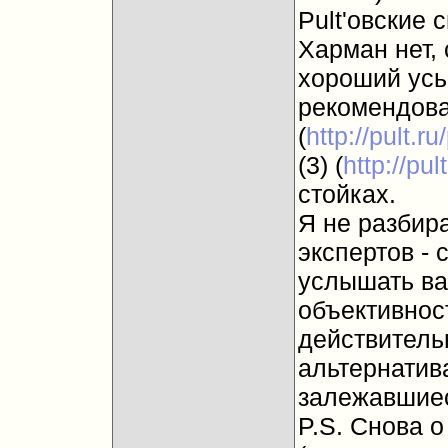
Pult'овские 
Харман нет,
хороший усь
рекомендов
(
http://pult.r
(3) (
http://pu
стойках.
Я не разбир
экспертов - 
услышать ва
объективнос
действитель
альтернатив
залежавшие
P.S. Снова о