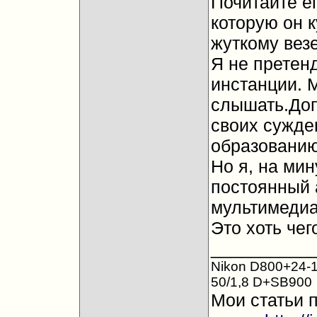
Почитайте ег
которую он 
жуткому вез
Я не претен
инстанции. М
слышать.Доп
своих сужден
образовани
Но я, на мин
постоянный 
мультимедиа"
Это хоть чего
__________
Nikon D800+24-1
50/1,8 D+SB900
Мои статьи 