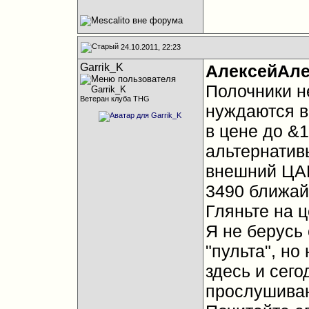
24.10.2011, 22:23
Garrik_K
АлексейАле
Полочники н
Ветеран клуба THG
нуждаются в
в цене до &1
альтернатив
внешний ЦАП
3490 ближай
Гляньте на ц
Я не берусь
"пульта", но
здесь и сего
прослушива