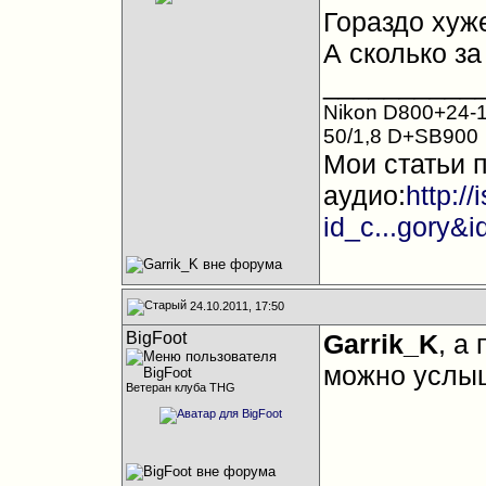
Гораздо хуж
А сколько за
__________
Nikon D800+24-1
50/1,8 D+SB900
Мои статьи 
аудио:
http:/
id_c...gory&
24.10.2011, 17:50
BigFoot
Garrik_K
, а 
можно услы
Ветеран клуба THG