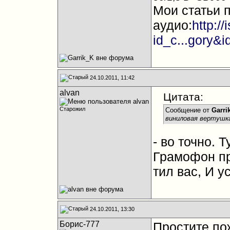
Мои статьи 
аудио:
http:/
id_c...gory&
24.10.2011, 11:42
alvan
Цитата:
Старожил
Сообщение от
Garri
виниловая вертушка
- во точно. 
Грамофон пр
тил вас, И у
24.10.2011, 13:30
Борис-777
Простите п