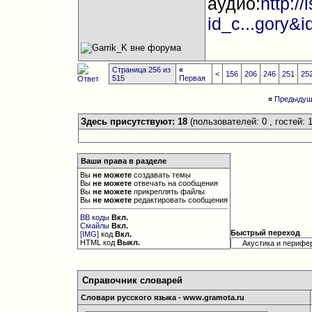
аудио:
http:/
id_c...gory&
Страница 256 из
«
<
156
206
246
251
25
515
Первая
«
Предыдущ
Здесь присутствуют: 18
(пользователей: 0 , гостей: 1
Ваши права в разделе
Вы
не можете
создавать темы
Вы
не можете
отвечать на сообщения
Вы
не можете
прикреплять файлы
Вы
не можете
редактировать сообщения
BB коды
Вкл.
Смайлы
Вкл.
Быстрый переход
[IMG]
код
Вкл.
HTML код
Выкл.
Справочник словарей
Словари русского языка - www.gramota.ru