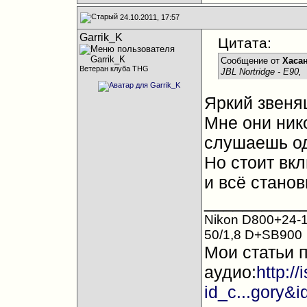
24.10.2011, 17:57
Garrik_K
Цитата:
Сообщение от
Хаса
Ветеран клуба THG
JBL Nortridge - E90,
Яркий звеня
Мне они ник
слушаешь од
Но стоит вкл
и всё станов
__________
Nikon D800+24-1
50/1,8 D+SB900
Мои статьи 
аудио:
http:/
id_c...gory&