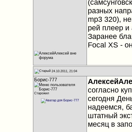
(самсунговс
разных напра
mp3 320), н
рей плеер и
Заранее бла
Focal XS - о
24.10.2011, 21:04
Борис-777
АлексейАле
согласно ку
Старожил
сегодня Ден
надеемся, б
штатный экст
месяц в зап