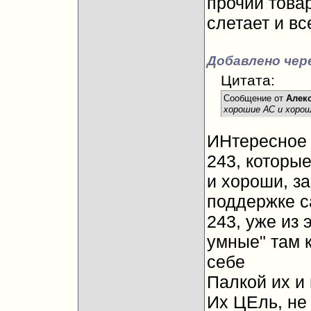
прочии това
слетает и вс
Добавлено чер
Цитата:
Сообщение от
Алек
хорошие АС и хорош
ИНтересное к
243, которы
и хороши, з
поддержке с
243, уже из 
умные" там 
себе
Палкой их и 
Их ЦЕль, не 