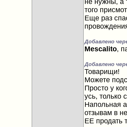
не нужны, а 
того присмот
Еще раз спа
провождени
Добавлено чере
Mescalito
, 
Добавлено чере
Товарищи!
Можете подс
Просто у ког
усь, только 
Напольная ак
отзывам в не
ЕЕ продать 