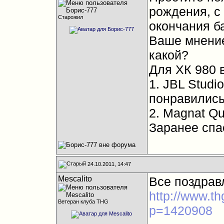
рождения, с
Старожил
окончания б
Ваше мнение
какой?
Для ХК 980 в
1. JBL Stud
понравились
2. Magnat Q
Заранее спа
24.10.2011, 14:47
Mescalito
Все поздрав
http://www.t
Ветеран клуба THG
p=1420908