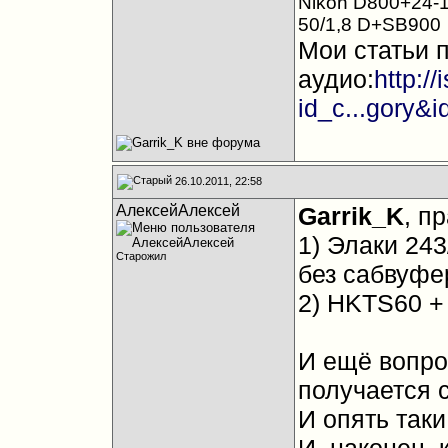
Nikon D800+24-1
50/1,8 D+SB900
Мои статьи 
аудио:
http:/
id_c...gory&
26.10.2011, 22:58
АлексейАлексей
Garrik_K
, п
1) Элаки 24
Старожил
без сабвуфе
2) HKTS60 +
И ещё вопро
получается 
И опять таки