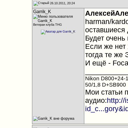
26.10.2011, 20:24
Garrik_K
АлексейАле
harman/kard
Ветеран клуба THG
оставшиеся 
Будет очень
Если же нет
тогда те же 
И ещё - Foca
__________
Nikon D800+24-1
50/1,8 D+SB900
Мои статьи 
аудио:
http:/
id_c...gory&