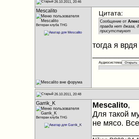
26.10.2011, 20:46
Mescalito
Цитата:
Сообщение от
Алек
Ветеран клуба THG
правда нет джаза, д
присутствуют
тогда я врдя
__________
Аудиосистема
26.10.2011, 20:48
Garrik_K
Mescalito
,
Для такой му
Ветеран клуба THG
не мясо. Все
__________