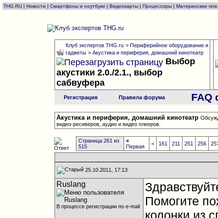
THG.RU
|
Новости
|
Смартфоны и ноутбуки
|
Видеокарты
|
Процессоры
|
Материнские пла
Клуб экспертов THG.ru
>
Периферийное оборудование и
гаджеты
>
Акустика и периферия, домашний кинотеатр
Выбор
акустики 2.0./2.1., выбор
сабвуфера
FAQ 
Регистрация
Правила форума
Акустика и периферия, домашний кинотеатр
Обсужд
видео-ресиверов, аудио и видео плееров.
Страница 261 из
«
<
161
211
251
256
25
515
Первая
25.10.2011, 17:13
Ruslang
Здравствуйт
Помогите по
В процессе регистрации по e-mail
колонки из с