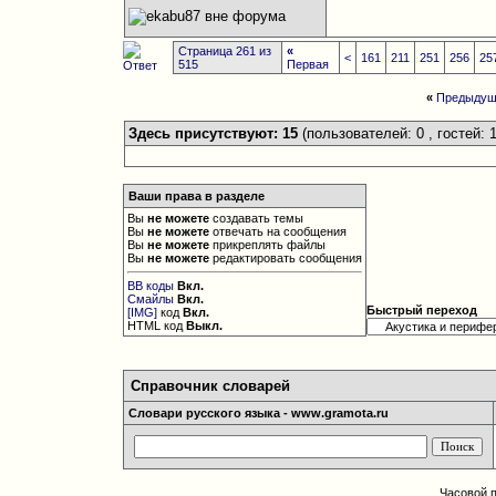
Страница 261 из
«
<
161
211
251
256
25
515
Первая
«
Предыдущ
Здесь присутствуют: 15
(пользователей: 0 , гостей: 1
Ваши права в разделе
Вы
не можете
создавать темы
Вы
не можете
отвечать на сообщения
Вы
не можете
прикреплять файлы
Вы
не можете
редактировать сообщения
BB коды
Вкл.
Смайлы
Вкл.
Быстрый переход
[IMG]
код
Вкл.
HTML код
Выкл.
Справочник словарей
Словари русского языка - www.gramota.ru
Часовой 