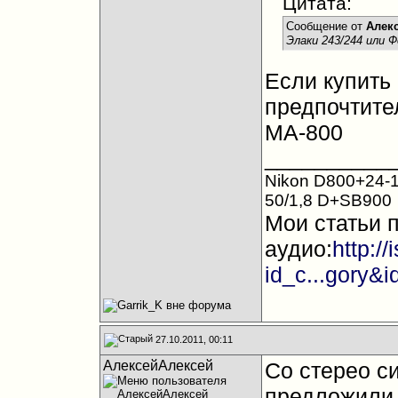
Цитата:
Сообщение от
Алек
Элаки 243/244 или Ф
Если купить
предпочтите
МА-800
__________
Nikon D800+24-1
50/1,8 D+SB900
Мои статьи 
аудио:
http:/
id_c...gory&
27.10.2011, 00:11
АлексейАлексей
Со стерео с
предложили 