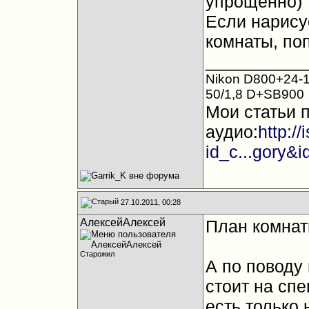
упрощённо)
Если нарису
комнаты, по
__________
Nikon D800+24-1
50/1,8 D+SB900
Мои статьи 
аудио:
http:/
id_c...gory&
27.10.2011, 00:28
АлексейАлексей
План комнат
Старожил
А по поводу 
стоит на спе
есть только 