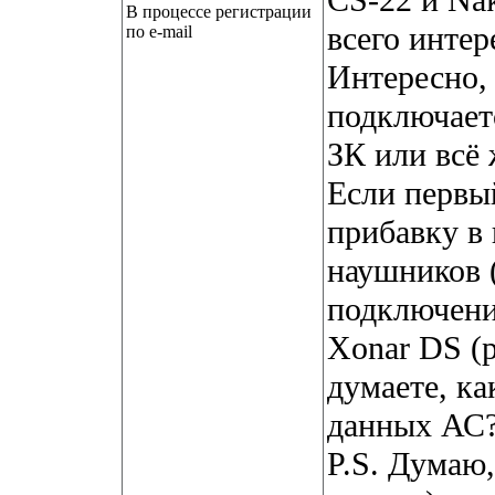
CS-22 и Na
В процессе регистрации
всего интер
по e-mail
Интересно,
подключает
ЗК или всё 
Если первый
прибавку в 
наушников 
подключени
Xonar DS (
думаете, ка
данных АС
P.S. Думаю