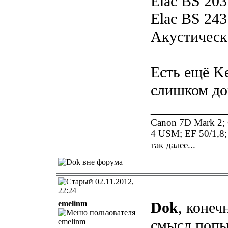
Elac BS 203
Elac BS 243
Акустическ
Есть ещё Ke
слишком до
__________
Canon 7D Mark 2; 
4 USM; EF 50/1,8;
так далее...
02.11.2012,
22:24
emelinm
Dok
, конеч
смысл попыт