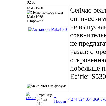
02:06
Makc1968
Сейчас реал
оптическим
Старожил
не выпуска
сравнитель
не предлага
назад: сгор
откровенна
побольше п
Edifier S530
Страница
«
374 из
<
274
324
364
369
37
Первая
515