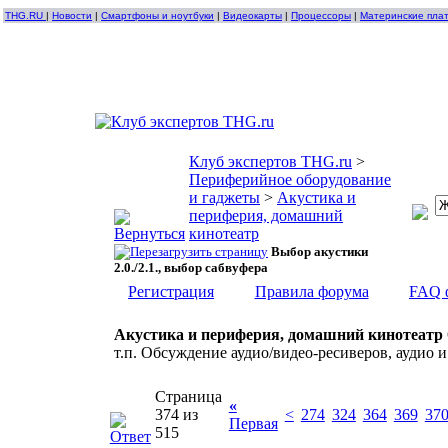
THG.RU
|
Новости
|
Смартфоны и ноутбуки
|
Видеокарты
|
Процессоры
|
Материнские пла
Клуб экспертов THG.ru
>
Периферийное оборудование
и гаджеты
>
Акустика и
периферия, домашний
кинотеатр
Выбор акустики
2.0./2.1., выбор сабвуфера
Регистрация
Правила форума
FAQ 
Акустика и периферия, домашний кинотеатр
т.п. Обсуждение аудио/видео-ресиверов, аудио и
Страница
«
374 из
<
274
324
364
369
37
Первая
515