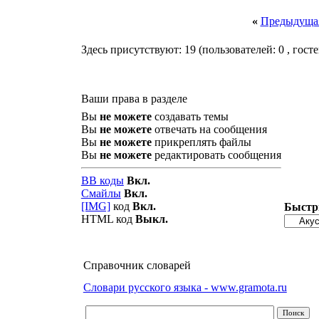
«
Предыдущая
Здесь присутствуют: 19
(пользователей: 0 , госте
Ваши права в разделе
Вы
не можете
создавать темы
Вы
не можете
отвечать на сообщения
Вы
не можете
прикреплять файлы
Вы
не можете
редактировать сообщения
BB коды
Вкл.
Смайлы
Вкл.
[IMG]
код
Вкл.
Быстр
HTML код
Выкл.
Справочник словарей
Словари русского языка - www.gramota.ru