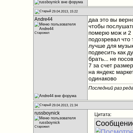
29.04.2013, 15:22
Andre44
даа это вы верн
чтобы послушать
померю мож и 2 
Старожил
подозревал что 
лучше для музык
подвесить как д
брать... не посо
7 за счет разме
на яндекс марке
одинаково
Последний раз реда
29.04.2013, 21:34
russboynick
Цитата:
Сообщени
Старожил