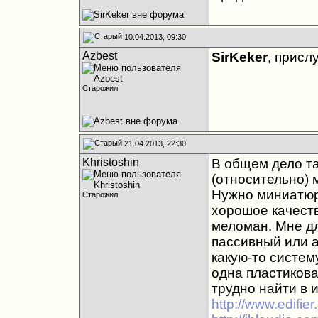
10.04.2013, 09:30
Azbest
SirKeker
, присл
Старожил
21.04.2013, 22:30
Khristoshin
В общем дело та
(относительно) 
Нужно миниатюрн
Старожил
хорошое качеств
меломан. Мне дл
пассивный или а
какую-то систем
одна пластикова
трудно найти в 
http://www.edifi