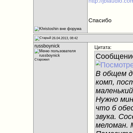
http://jblaudio.co
Спасибо
26.04.2013, 08:42
russboynick
Цитата:
Сообщени
Старожил
В общем д
комп, пос
маленький
Нужно мин
что б обе
звука. Сос
меломан. 