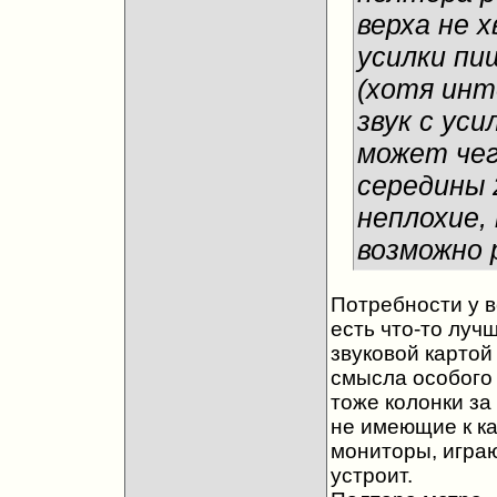
верха не х
усилки пи
(хотя инт
звук с уси
может чег
середины 
неплохие,
возможно
Потребности у в
есть что-то лучш
звуковой картой 
смысла особого 
тоже колонки за 
не имеющие к ка
мониторы, играю
устроит.