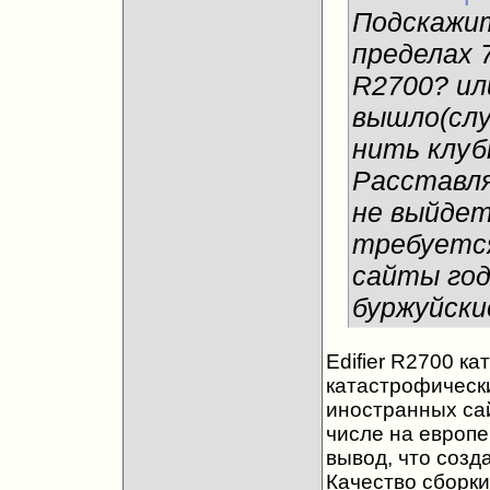
Подскажит
пределах 7
R2700? ил
вышло(слу
нить клубн
Расставля
не выйдет
требуется
сайты год
буржуйски
Edifier R2700 к
катастрофически
иностранных сай
числе на европей
вывод, что созд
Качество сборки