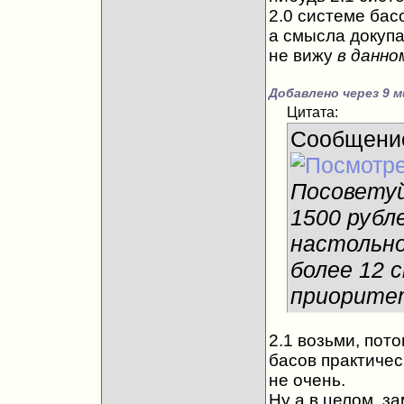
2.0 системе бас
а смысла докупат
не вижу
в данно
Добавлено через 9 м
Цитата:
Сообщени
Посоветуй
1500 рубл
настольно
более 12 с
приоритет
2.1 возьми, пото
басов практичес
не очень.
Ну а в целом, з