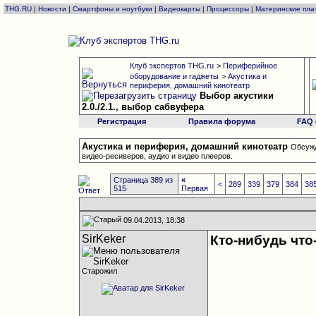
THG.RU
|
Новости
|
Смартфоны и ноутбуки
|
Видеокарты
|
Процессоры
|
Материнские пла
Клуб экспертов THG.ru
>
Периферийное
оборудование и гаджеты
>
Акустика и
периферия, домашний кинотеатр
Выбор акустики
2.0./2.1., выбор сабвуфера
Регистрация
Правила форума
FAQ
Акустика и периферия, домашний кинотеатр
Обсужд
видео-ресиверов, аудио и видео плееров.
Страница 389 из
«
<
289
339
379
384
38
515
Первая
09.04.2013, 18:38
SirKeker
Кто-нибудь что
Старожил