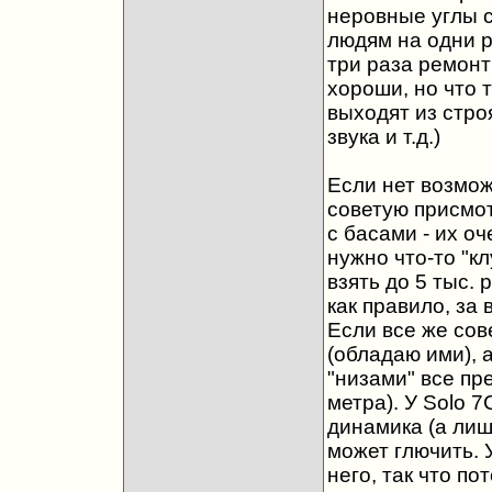
неровные углы с
людям на одни ру
три раза ремонти
хороши, но что т
выходят из стро
звука и т.д.)
Если нет возмож
советую присмот
с басами - их о
нужно что-то "к
взять до 5 тыс. р
как правило, за
Если все же сов
(обладаю ими), 
"низами" все пр
метра). У Solo 
динамика (а лиш
может глючить. 
него, так что по