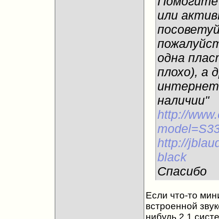
Помогите
или активн
посоветуй
пожалуйст
одна плас
плохо), а
интернет 
наличии"
http://www.
model=S3
http://jblau
black
Спасибо
Если что-то мин
встроенной звук
нибудь 2.1 сист