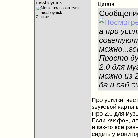
russboynick
Цитата:
Сообщени
Старожил
а про уси
советуют 
можно...г
Просто ду
2.0 для му
можно из 
да и саб с
Про усилки, чест
звуковой карты 
Про 2.0 для муз
Если как фон, дл
и как-то все рав
сидеть у монито