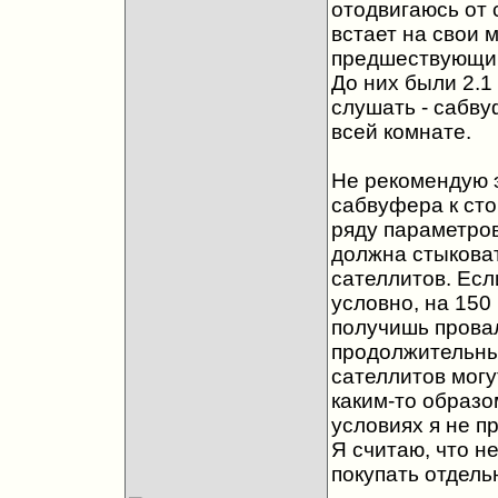
отодвигаюсь от с
встает на свои 
предшествующим
До них были 2.1
слушать - сабву
всей комнате.
Не рекомендую 
сабвуфера к ст
ряду параметров
должна стыковат
сателлитов. Есл
условно, на 150 
получишь провал
продолжительны
сателлитов могу
каким-то образо
условиях я не пр
Я считаю, что не
покупать отдельн