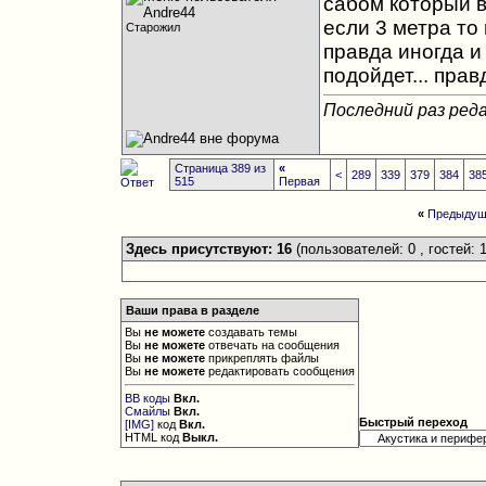
сабом который в
если 3 метра то
Старожил
правда иногда и
подойдет... прав
Последний раз реда
Страница 389 из
«
<
289
339
379
384
38
515
Первая
«
Предыдущ
Здесь присутствуют: 16
(пользователей: 0 , гостей: 1
Ваши права в разделе
Вы
не можете
создавать темы
Вы
не можете
отвечать на сообщения
Вы
не можете
прикреплять файлы
Вы
не можете
редактировать сообщения
BB коды
Вкл.
Смайлы
Вкл.
Быстрый переход
[IMG]
код
Вкл.
HTML код
Выкл.