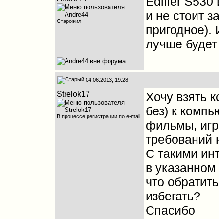
Edifier S530
и не стоит з
Старожил
пригодное). 
лучше будет
04.06.2013, 19:28
Strelok17
Хочу взять к
без) к комп
В процессе регистрации по e-mail
фильмы, игр
требований н
С такими ин
в указанном
что обратить
избегать?
Спасибо