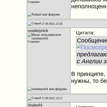
Старожил
неполноценн
17.05.2013, 21:53
russboynick
Цитата:
Сообщени
Старожил
предлагаю
с Англии 
В принципе, 
нужны, то б
17.05.2013, 22:17
Andre44