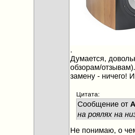
.
Думается, доволь
обзорам/отзывам).
замену - ничего! И
Цитата:
Сообщение от
A
на роялях на н
Не понимаю, о че