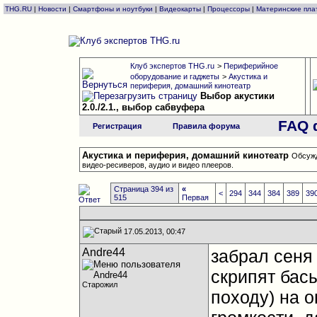
THG.RU
|
Новости
|
Смартфоны и ноутбуки
|
Видеокарты
|
Процессоры
|
Материнские пла
Клуб экспертов THG.ru
>
Периферийное
оборудование и гаджеты
>
Акустика и
периферия, домашний кинотеатр
Выбор акустики
2.0./2.1., выбор сабвуфера
FAQ 
Регистрация
Правила форума
Акустика и периферия, домашний кинотеатр
Обсужд
видео-ресиверов, аудио и видео плееров.
Страница 394 из
«
<
294
344
384
389
39
515
Первая
17.05.2013, 00:47
Andre44
забрал сеня 
скрипят бас
Старожил
походу) на 