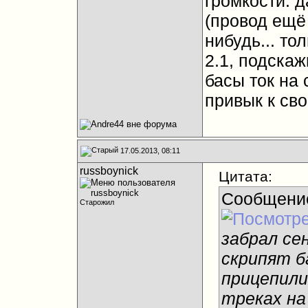
громкости. д
(провод ещё 
нибудь... то
2.1, подскаж
басы ток на
привык к сво
17.05.2013, 08:11
russboynick
Цитата:
Сообщени
Старожил
забрал сен
скрипят б
прицепили
треках на