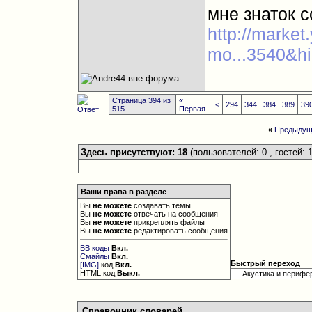
мне знаток с
http://marke
mo...3540&h
Страница 394 из
«
<
294
344
384
389
39
515
Первая
«
Предыдущ
Здесь присутствуют: 18
(пользователей: 0 , гостей: 1
Ваши права в разделе
Вы
не можете
создавать темы
Вы
не можете
отвечать на сообщения
Вы
не можете
прикреплять файлы
Вы
не можете
редактировать сообщения
BB коды
Вкл.
Смайлы
Вкл.
Быстрый переход
[IMG]
код
Вкл.
HTML код
Выкл.
Справочник словарей