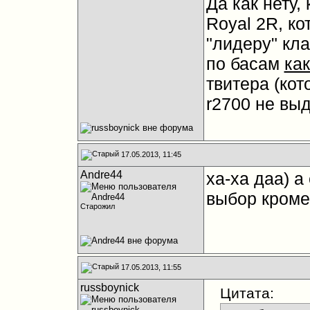
Да как нету,
Royal 2R, ко
"лидеру" кла
по басам
ка
твитера (кот
r2700 не выд
17.05.2013, 11:45
Andre44
ха-ха даа) а
выбор кроме 
Старожил
17.05.2013, 11:55
russboynick
Цитата: