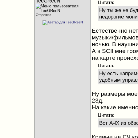
TeeGReeN
Цитата:
Ну ты же не бу
Старожил
недорогие мони
Естественно нет
музыки/фильмов
ночью. В наушни
А в SCII мне гр
на карте происх
Цитата:
Ну есть наприме
удобным управл
Ну размеры моег
23д.
На какие именно
Цитата:
Вот АЧХ из обз
Кривые на СЧ кон