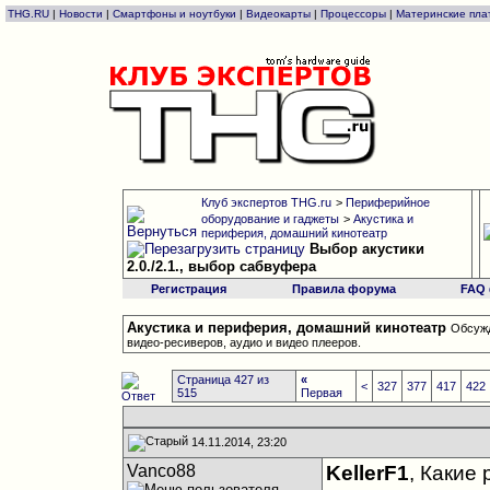
THG.RU
|
Новости
|
Смартфоны и ноутбуки
|
Видеокарты
|
Процессоры
|
Материнские пла
Клуб экспертов THG.ru
>
Периферийное
оборудование и гаджеты
>
Акустика и
периферия, домашний кинотеатр
Выбор акустики
2.0./2.1., выбор сабвуфера
Регистрация
Правила форума
FAQ
Акустика и периферия, домашний кинотеатр
Обсужд
видео-ресиверов, аудио и видео плееров.
Страница 427 из
«
<
327
377
417
422
515
Первая
14.11.2014, 23:20
Vanco88
KellerF1
, Какие