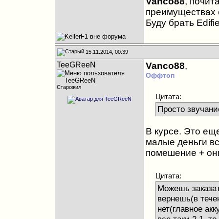
Vanco88
, почит
преимуществах 
Буду брать Edif
15.11.2014, 00:39
TeeGReeN
Vanco88
,
Оффтоп
Старожил
Цитата:
Просто звучани
В курсе. Это ещ
малые деньги вс
помешение + он
Цитата:
Можешь заказат
вернешь(в тече
нет(главное акк