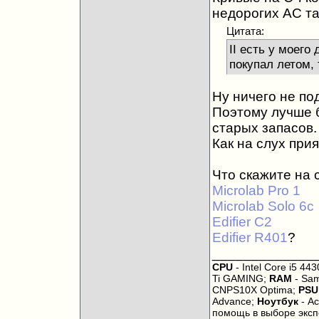
недорогих АС та
Цитата:
II есть у моего
покупал летом, 
Ну ничего не по
Поэтому лучше б
старых запасов.
Как на слух при
Что скажите на 
Microlab Pro 1
Microlab Solo 6c
Edifier C2
Edifier R401
?
_____________
CPU
- Intel Core i5 443
Ti GAMING;
RAM
- Sam
CNPS10X Optima;
PSU
Advance;
Ноутбук
- Ac
помощь в выборе экс