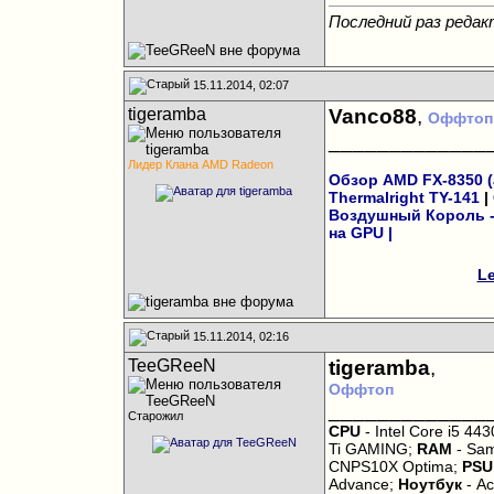
Последний раз редак
15.11.2014, 02:07
tigeramba
Vanco88
,
Оффтоп
_____________
Лидер Клана AMD Radeon
Обзор AMD FX-8350 (а
Thermalright TY-141
|
Воздушный Король - 
на GPU
|
Le
15.11.2014, 02:16
TeeGReeN
tigeramba
,
Оффтоп
_____________
Старожил
CPU
- Intel Core i5 443
Ti GAMING;
RAM
- Sam
CNPS10X Optima;
PSU
Advance;
Ноутбук
- Ac