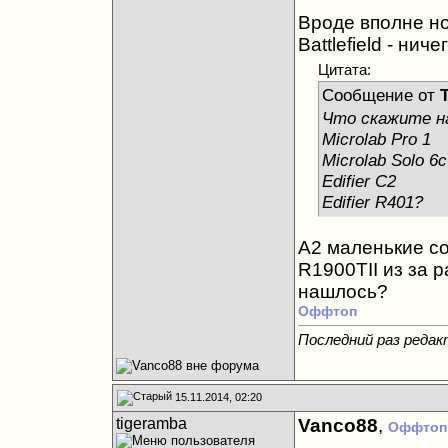
Вроде вполне но
Battlefield - ниче
Цитата:
Сообщение от
Что скажите на
Microlab Pro 1
Microlab Solo 6c
Edifier C2
Edifier R401?
А2 маленькие со
R1900TII из за р
нашлось?
Оффтоп
Последний раз редак
15.11.2014, 02:20
tigeramba
Vanco88
,
Оффтоп
_____________