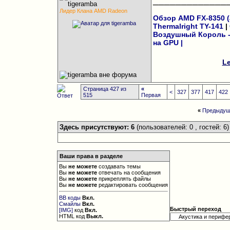
Лидер Клана AMD Radeon
Обзор AMD FX-8350 (а
Thermalright TY-141
|
Воздушный Король - 
на GPU
|
Le
Страница 427 из
«
<
327
377
417
422
515
Первая
«
Предыдущ
Здесь присутствуют: 6
(пользователей: 0 , гостей: 6)
Ваши права в разделе
Вы
не можете
создавать темы
Вы
не можете
отвечать на сообщения
Вы
не можете
прикреплять файлы
Вы
не можете
редактировать сообщения
BB коды
Вкл.
Смайлы
Вкл.
Быстрый переход
[IMG]
код
Вкл.
HTML код
Выкл.