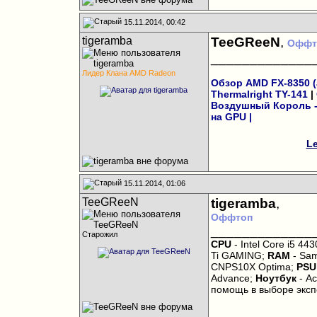
15.11.2014, 00:42
tigeramba
TeeGReeN
,
Оффт
_____________
Лидер Клана AMD Radeon
Обзор AMD FX-8350 (а
Thermalright TY-141
|
Воздушный Король - 
на GPU
|
Le
15.11.2014, 01:06
TeeGReeN
tigeramba
,
Оффтоп
_____________
Старожил
CPU
- Intel Core i5 443
Ti GAMING;
RAM
- Sam
CNPS10X Optima;
PSU
Advance;
Ноутбук
- Ac
помощь в выборе экс