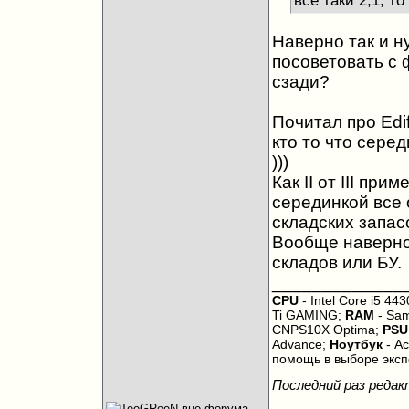
все таки 2,1, то
Наверно так и н
посоветовать с 
сзади?
Почитал про Edif
кто то что сере
)))
Как II от III пр
серединкой все 
складских запасо
Вообще наверно
складов или БУ.
_____________
CPU
- Intel Core i5 443
Ti GAMING;
RAM
- Sam
CNPS10X Optima;
PSU
Advance;
Ноутбук
- Ac
помощь в выборе экс
Последний раз редак