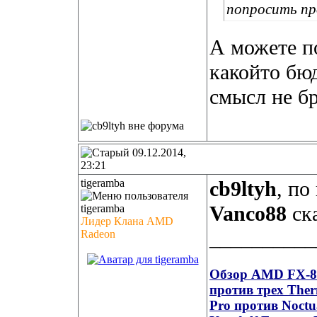
попросить пр
А можете п
какойто бю
смысл не бр
09.12.2014,
23:21
tigeramba
cb9ltyh
, по
Vanco88
ска
Лидер Клана AMD
__________
Radeon
Обзор AMD FX-835
против трех Ther
Pro против Noct