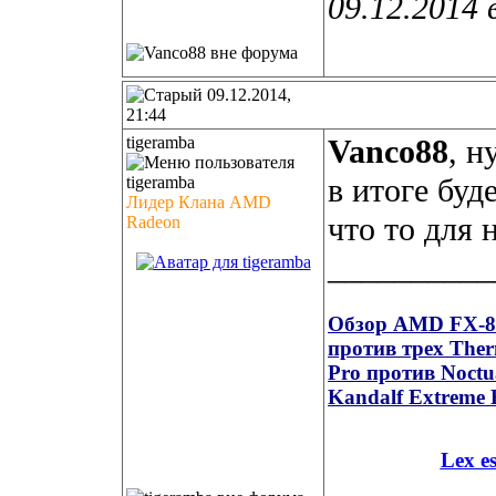
09.12.2014 
09.12.2014,
21:44
tigeramba
Vanco88
, н
в итоге буд
Лидер Клана AMD
что то для 
Radeon
__________
Обзор AMD FX-835
против трех Ther
Pro против Noct
Kandalf Extreme 
Lex e