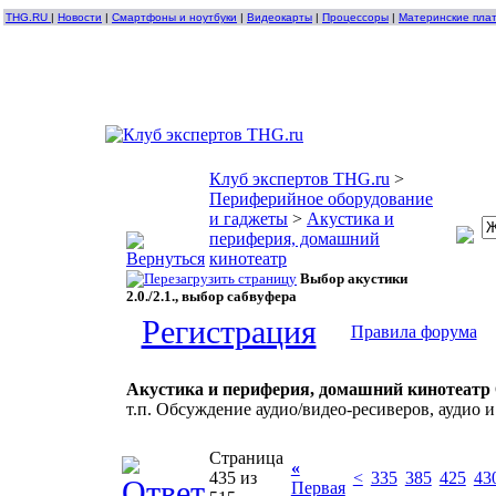
THG.RU
|
Новости
|
Смартфоны и ноутбуки
|
Видеокарты
|
Процессоры
|
Материнские пла
Клуб экспертов THG.ru
>
Периферийное оборудование
и гаджеты
>
Акустика и
периферия, домашний
кинотеатр
Выбор акустики
2.0./2.1., выбор сабвуфера
Регистрация
Правила форума
Акустика и периферия, домашний кинотеатр
т.п. Обсуждение аудио/видео-ресиверов, аудио и
Страница
«
435 из
<
335
385
425
43
Первая