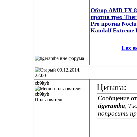
Обзор AMD FX-835
против трех Ther
Pro против Noct
Kandalf Extreme 
Lex e
09.12.2014,
22:00
cb9ltyh
Цитата:
Сообщение о
Пользователь
tigeramba
, Т.
попросить пр