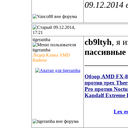
09.12.2014 
09.12.2014,
17:21
tigeramba
cb9ltyh
, я 
пассивные
Лидер Клана AMD
__________
Radeon
Обзор AMD FX-835
против трех Ther
Pro против Noct
Kandalf Extreme 
Lex e