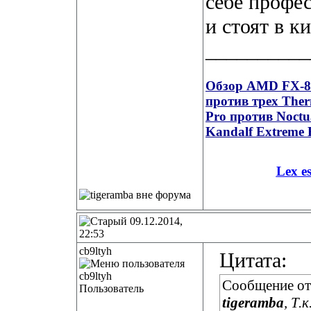
себе профе
и стоят в к
__________
Обзор AMD FX-835
против трех Ther
Pro против Noct
Kandalf Extreme 
Lex e
09.12.2014,
22:53
cb9ltyh
Цитата:
Сообщение о
Пользователь
tigeramba
, Т.