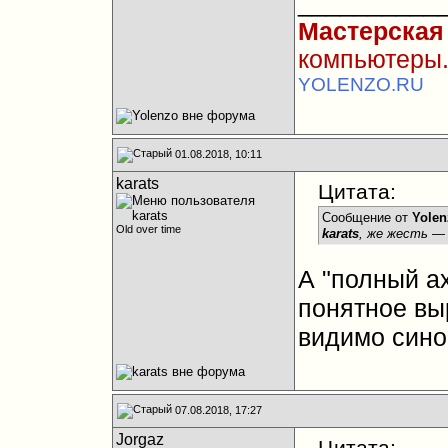
__________
Мастерская
компьютеры.
YOLENZO.RU
01.08.2018, 10:11
karats
Цитата:
Сообщение от
Yolen
Old over time
karats
, же жесть —
А "полный ах
понятное выр
видимо син
07.08.2018, 17:27
Jorgaz
Цитата: