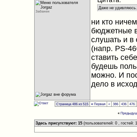
Даже не удивляюсь.
Забанен
ни кто ничем
бюджетные в
слушать и в 
(напр. PS-4
ставить себе
будешь поль
можно. И по
дело в исхо
Страница 486 из 515
«
Первая
<
386
436
476
«
Предыдущ
Здесь присутствуют: 15
(пользователей: 0 , гостей: 1