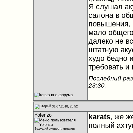
Я слушал аку
салона в об
повышения, 
мало общего
далеко не вс
штатную акус
худо бедно и
требовать и 
Последний раз
23:30
.
31.07.2018, 23:52
Yolenzo
karats
, же ж
полный ахтун
Ведущий эксперт: моддинг