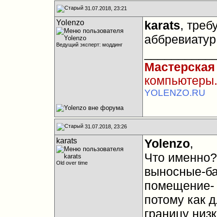
31.07.2018, 23:21
Yolenzo
karats
, тре
аббревиатур 
Ведущий эксперт: моддинг
__________
Мастерская
компьютеры.
YOLENZO.RU
31.07.2018, 23:26
karats
Yolenzo
,
Что именно? 
Old over time
выносные-баг
помещение- 
потому как 
границу низк