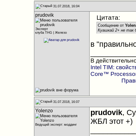
31.07.2018, 16:04
prudovik
Цитата:
Сообщение от
Yolen
Эксперт
Куашкай 2+ не так 
клуба THG | Железо
в "правильн
__________
В действительно
Intel TIM: свойс
Core™ Processo
Прав
31.07.2018, 16:07
Yolenzo
prudovik
, С
ЖБЛ этот +)
Ведущий эксперт: моддинг
__________