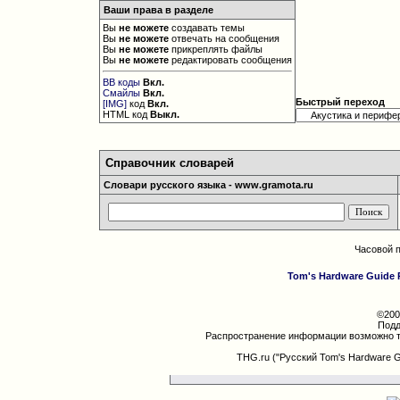
Ваши права в разделе
Вы
не можете
создавать темы
Вы
не можете
отвечать на сообщения
Вы
не можете
прикреплять файлы
Вы
не можете
редактировать сообщения
BB коды
Вкл.
Смайлы
Вкл.
Быстрый переход
[IMG]
код
Вкл.
HTML код
Выкл.
Справочник словарей
Словари русского языка - www.gramota.ru
Часовой 
Tom's Hardware Guide 
©200
Подд
Распространение информации возможно т
THG.ru ("Русский Tom's Hardware 