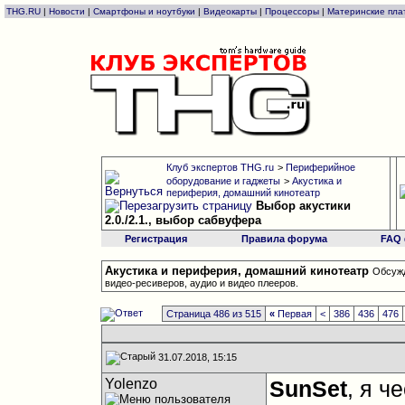
THG.RU
|
Новости
|
Смартфоны и ноутбуки
|
Видеокарты
|
Процессоры
|
Материнские пла
Клуб экспертов THG.ru
>
Периферийное
оборудование и гаджеты
>
Акустика и
периферия, домашний кинотеатр
Выбор акустики
2.0./2.1., выбор сабвуфера
Регистрация
Правила форума
FAQ
Акустика и периферия, домашний кинотеатр
Обсужд
видео-ресиверов, аудио и видео плееров.
Страница 486 из 515
«
Первая
<
386
436
476
31.07.2018, 15:15
Yolenzo
SunSet
, я 