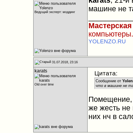
karats
, 21-й
машине не т
Ведущий эксперт: моддинг
__________
Мастерская
компьютеры.
YOLENZO.RU
31.07.2018, 23:16
karats
Цитата:
Сообщение от
Yolen
Old over time
что в машине не т
Помещение,
же жесть не 
них нч в сал