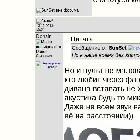
13.12.2018,
15:34
Densir
Цитата:
Сообщение от
SunSet
Но в наше время без восп
Старожил
Но и пульт не малов
кто любит через флэ
дивана вставать не 
акустика будь то ми
Даже не всем звук в
её на расстоянии))