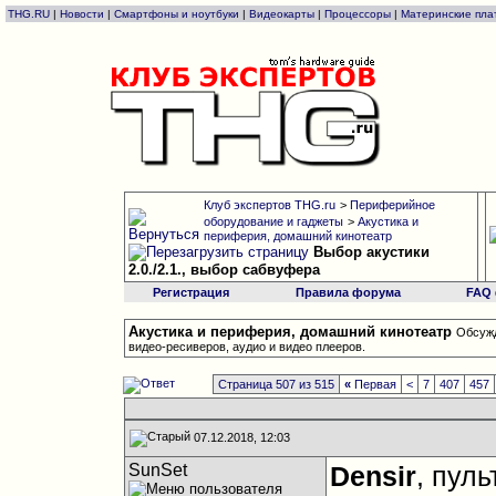
THG.RU
|
Новости
|
Смартфоны и ноутбуки
|
Видеокарты
|
Процессоры
|
Материнские пла
Клуб экспертов THG.ru
>
Периферийное
оборудование и гаджеты
>
Акустика и
периферия, домашний кинотеатр
Выбор акустики
2.0./2.1., выбор сабвуфера
Регистрация
Правила форума
FAQ
Акустика и периферия, домашний кинотеатр
Обсужд
видео-ресиверов, аудио и видео плееров.
Страница 507 из 515
«
Первая
<
7
407
457
07.12.2018, 12:03
SunSet
Densir
, пуль