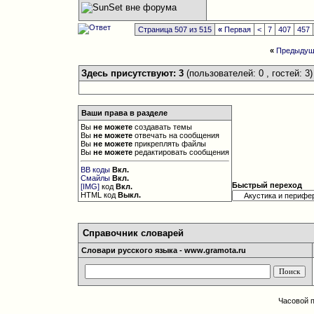
Страница 507 из 515
«
Первая
<
7
407
457
«
Предыдущ
Здесь присутствуют: 3
(пользователей: 0 , гостей: 3)
Ваши права в разделе
Вы
не можете
создавать темы
Вы
не можете
отвечать на сообщения
Вы
не можете
прикреплять файлы
Вы
не можете
редактировать сообщения
BB коды
Вкл.
Смайлы
Вкл.
Быстрый переход
[IMG]
код
Вкл.
HTML код
Выкл.
Справочник словарей
Словари русского языка - www.gramota.ru
Часовой 