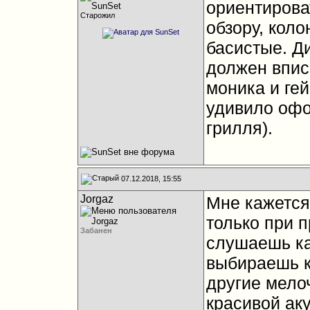
ориентирова
Старожил
обзору, коло
басистые. Ди
должен впис
моника и гей
удивило офо
грилля).
07.12.2018, 15:55
Jorgaz
Мне кажется
только при п
Забанен
слушаешь как
выбираешь к
другие мелоч
красивой аку