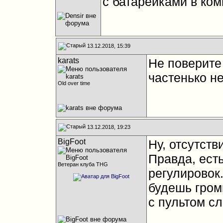
с батарейками в ком
13.12.2018, 15:39
karats
Не поверите
частенько не
Old over time
13.12.2018, 19:23
BigFoot
Ну, отсутств
Правда, есть
Ветеран клуба THG
регулировок.
будешь громк
с пультом с