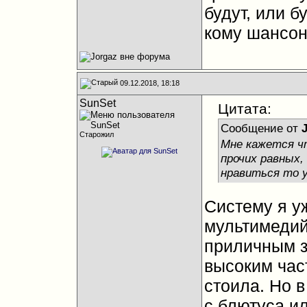
будут, или б
кому шансон
09.12.2018, 18:18
SunSet
Цитата:
Сообщение от
Старожил
Мне кажется ч
прочих равных,
нравиться то 
Систему я у
мультимедий
приличным з
высоким час
стоила. Но 
с блютуса ил