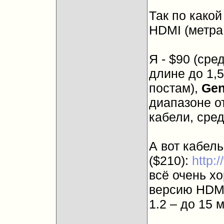
Так по како
HDMI (метра
Я - $90 (сре
длине до 1,5
постам),
Ge
диапазоне от
кабели, сре
А вот кабель
($210):
http:
всё очень х
версию HDMI
1.2 – до 15 