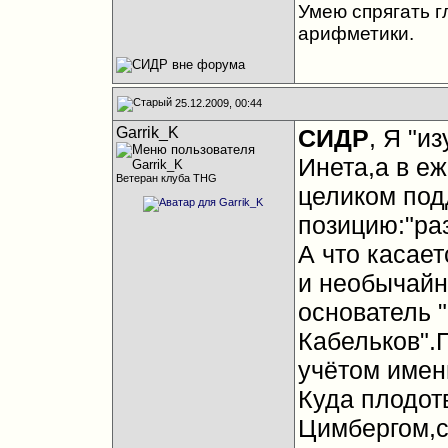
Умею спрягать г
арифметики.
25.12.2009, 00:44
Garrik_K
CИДР
, Я "и
Инета,а в е
Ветеран клуба THG
целиком под
позицию:"ра
А что касае
и необычайно
основатель 
Кабельков".
учётом имен
Куда плодот
Цимбергом,с