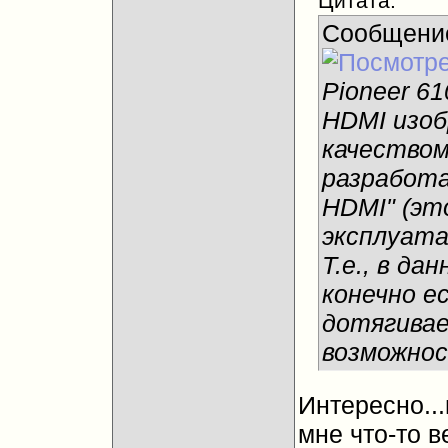
Цитата:
Сообщени
Pioneer 6
HDMI изоб
качеством
разработа
HDMI" (эт
эксплуата
Т.е., в д
конечно е
дотягивае
возможнос
Интересно..
мне что-то в