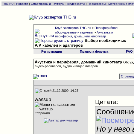
THG.RU
|
Новости
|
Смартфоны и ноутбуки
|
Видеокарты
|
Процессоры
|
Материнские пла
Клуб экспертов THG.ru
>
Периферийное
оборудование и гаджеты
>
Акустика и
периферия, домашний кинотеатр
Выбор необходимых
A/V кабелей и адаптеров
Регистрация
Правила форума
FAQ
Акустика и периферия, домашний кинотеатр
Обсужд
видео-ресиверов, аудио и видео плееров.
Страница
21.12.2009, 14:27
wassup
Цитата:
Сообщени
Старожил
Но у него 