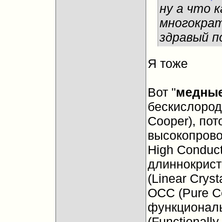
ну а что 
многократ
здравый п
Я тоже
Вот "
медные
бескислород
Cooper), по
высокопрово
High Conducti
длиннокрист
(Linear Crys
OCC (Pure Co
функционал
(Functionally