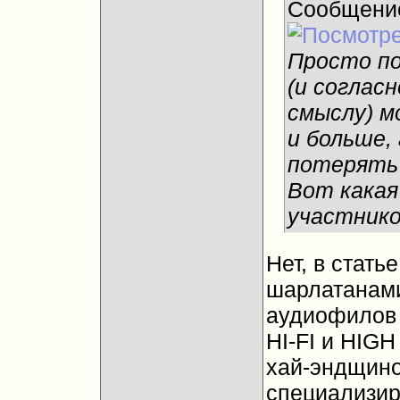
Сообщени
Просто по
(и соглас
смыслу) м
и больше, 
потерять 
Вот какая
участнико
Нет, в стать
шарлатанами
аудиофилов 
HI-FI и HIG
хай-эндщино
специализи