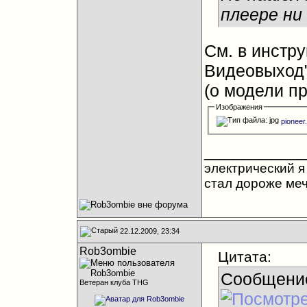
плеере ни
См. в инстр
Видеовыход
(о модели п
Изображения
pioneer.
__________
электрический я 
стал дороже ме
22.12.2009, 23:34
Rob3ombie
Цитата:
Сообщени
Ветеран клуба THG