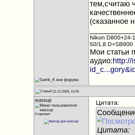
тем,считаю 
качественнее
(сказанное н
__________
Nikon D800+24-1
50/1,8 D+SB900
Мои статьи 
аудио:
http:/
id_c...gory&
22.12.2009, 15:55
wassup
Цитата:
Сообщени
Старожил
Цитата: