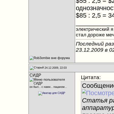
$55 : 2,5 = 
однозначност
$85 : 2,5 = 3
__________
электрический я 
стал дороже ме
Последний раз
23.12.2009 в
0
24.12.2009, 22:03
CИДР
Цитата:
Сообщени
он был... с нами... пацаном...
Статья ра
аппаратур