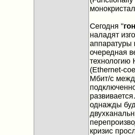
монокристал
Сегодня "
го
наладят изг
аппаратуры 
очередная в
технологию 
(Ethernet-со
Мбит/с межд
подключенно
развивается
однажды буд
двухканальн
перепроизвод
кризис прос