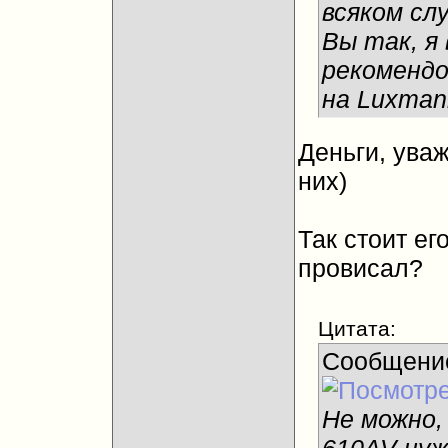
всяком сл
Вы так, я 
рекомендо
на Luxma
Деньги, ува
них)
Так стоит ег
провисал?
Цитата:
Сообщени
Не можно,