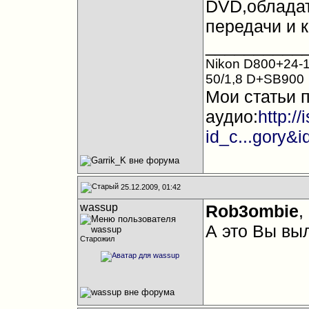
DVD,обладат
передачи и 
__________
Nikon D800+24-1
50/1,8 D+SB900
Мои статьи 
аудио:
http:/
id_c...gory&
25.12.2009, 01:42
wassup
Rob3ombie
,
А это Вы вы
Старожил