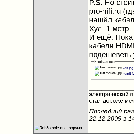
P.S. Но стои
pro-hifi.ru (
нашёл кабель
Хул, 1 метр, 
И ещё. Пока
кабели HDMI
подешеветь
Изображения
vdh.jpg
hdmi14.
__________
электрический я 
стал дороже ме
Последний раз
22.12.2009 в
1