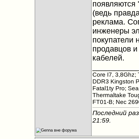
появляются "
(ведь правда
реклама. Сог
инженеры эл
покупатели 
продавцов и
кабелей.
__________
Core I7, 3,8Ghz;
DDR3 Kingston P
Fatal1ty Pro; S
Thermaltake Tou
FT01-B; Nec 269
Последний раз
21:59
.