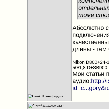
компонент
отдельных
тоже сто
Абсолютно с
подключения
качественны
длины - тем 
__________
Nikon D800+24-1
50/1,8 D+SB900
Мои статьи 
аудио:
http:/
id_c...gory&
21.12.2009, 21:57