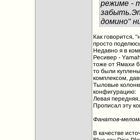
режиме - 
забыть.Эт
домино" ни
Как говорится, "н
просто поделюс
Недавно я в ком
Ресивер - Yamah
тоже от Ямахи бо
то были куплены
комплексом, дав
Тыловые колонки
конфигурацию:
Левая передняя,
Прописал эту ко
Фанатов-мелома
В качестве исто
Blue-ray Disc P