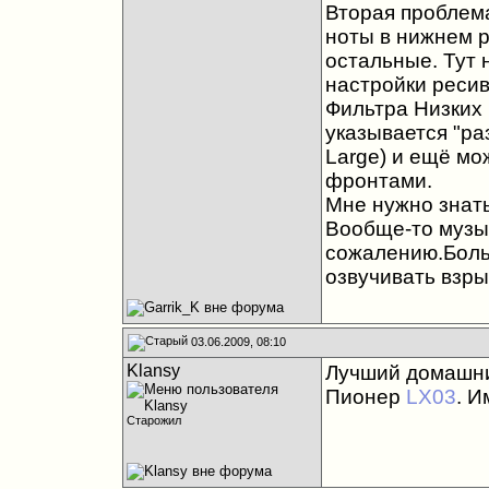
Вторая проблема
ноты в нижнем р
остальные. Тут 
настройки ресив
Фильтра Низких Ч
указывается "ра
Large) и ещё мо
фронтами.
Мне нужно знать
Вообще-то музык
сожалению.Боль
озвучивать взры
03.06.2009, 08:10
Klansy
Лучший домашний
Пионер
LX03
. И
Старожил