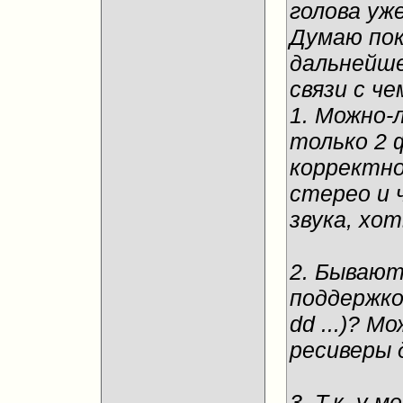
голова уж
Думаю пок
дальнейше
связи с ч
1. Можно-л
только 2 
корректно
стерео и 
звука, хо
2. Бывают 
поддержкой
dd ...)? 
ресиверы 
3. Т.к. у