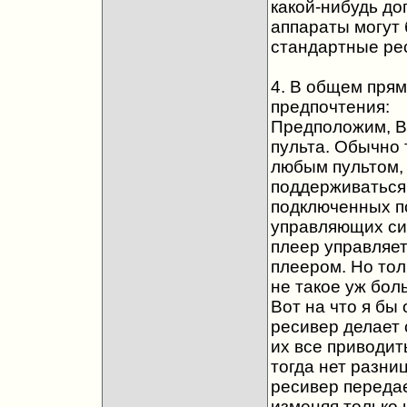
какой-нибудь до
аппараты могут 
стандартные рес
4. В общем прям
предпочтения:
Предположим, Вы
пульта. Обычно 
любым пультом, 
поддерживаться.
подключенных по
управляющих сиг
плеер управляет
плеером. Но тол
не такое уж бол
Вот на что я бы 
ресивер делает 
их все приводит
тогда нет разни
ресивер передае
изменяя только 