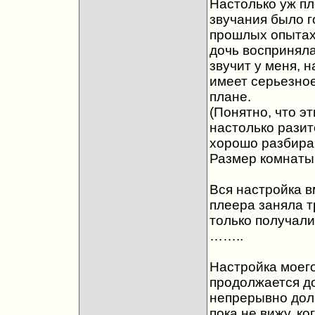
Настолько уж пл
звучания было г
прошлых опытах 
дочь восприняла
звучит у меня, н
имеет серьезно
плане.
(Понятно, что эт
настолько разит
хорошо разбира
Размер комнаты 
Вся настройка в
плеера заняла т
только получали
……..
Настройка моего
продолжается до
непрерывно долг
пока не вижу, к