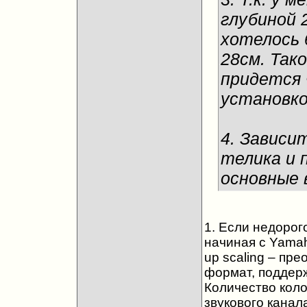
глубиной 
хотелось 
28см. Так
придется 
установк
4. Зависи
телика и 
основные 
1. Если недорог
начиная с Yamah
up scaling – пр
формат, поддер
Количество коло
звукового канала