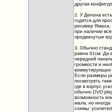
другая конфигур
2. У Денона ест
годятся для про
ресивер Ямаха, 
при наличии все
продвинутые код
3. Обычно станд
равна 31см. Да
передней панели
громкости и не
коммутирующих 
Если размеры ре
посмотреть такие
где в корпус ус
обычно DVD play
возможность ко
мала, но иногда
схемы: усилител