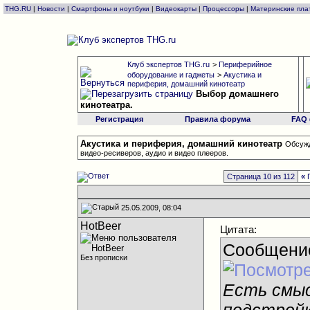
THG.RU
|
Новости
|
Смартфоны и ноутбуки
|
Видеокарты
|
Процессоры
|
Материнские пла
Клуб экспертов THG.ru
>
Периферийное
оборудование и гаджеты
>
Акустика и
периферия, домашний кинотеатр
Выбор домашнего
кинотеатра.
Регистрация
Правила форума
FAQ
Акустика и периферия, домашний кинотеатр
Обсужд
видео-ресиверов, аудио и видео плееров.
Страница 10 из 112
«
25.05.2009, 08:04
HotBeer
Цитата:
Сообщени
Без прописки
Есть смыс