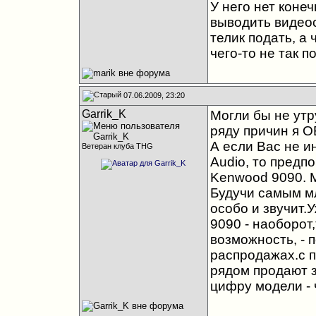
У него нет коне
выводить видео
телик подать, а 
чего-то не так 
07.06.2009, 23:20
Garrik_K
Могли бы не ут
ряду причин я О
А если Вас не и
Ветеран клуба THG
Audio, то предпо
Kenwood 9090. М
Будучи самым м
особо и звучит.
9090 - наоборот
возможность, -
распродажах.с 
рядом продают 
цифру модели - 