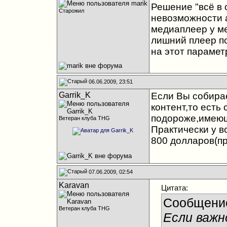
Решение "всё в 
Старожил
невозможности а
медиаплеер у ме
лишний плеер по
на этот парамет
06.06.2009, 23:51
Garrik_K
Если Вы собира
контент,то есть
подороже,имеющ
Ветеран клуба THG
Практически у в
800 долларов(пр
07.06.2009, 02:54
Karavan
Цитата:
Сообщени
Ветеран клуба THG
Если важн