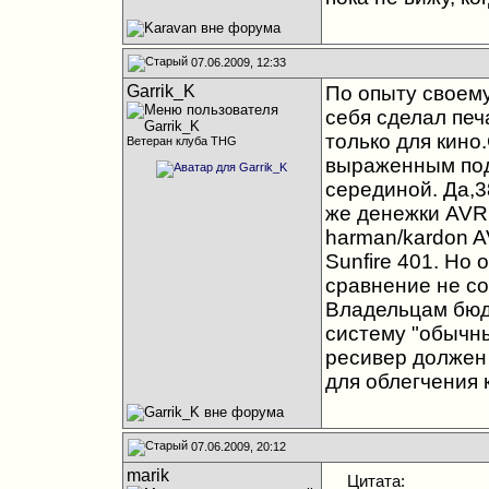
07.06.2009, 12:33
Garrik_K
По опыту своему
себя сделал печ
только для кино.
Ветеран клуба THG
выраженным под
серединой. Да,3
же денежки AVR 
harman/kardon A
Sunfire 401. Но 
сравнение не со
Владельцам бюд
систему "обычны
ресивер должен 
для облегчения 
07.06.2009, 20:12
marik
Цитата: