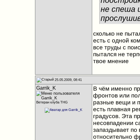
подстройк
не спеша 
прослуши
сколько не пытал
есть с одной ко
все труды с пои
пытался не тер
твое мнение
25.05.2009, 08:41
Garrik_K
В чём именно п
фронтов или пол
разные вещи и п
Ветеран клуба THG
есть плавная ре
градусов. Эта п
несовпадении са
запаздывает по
относительно ф