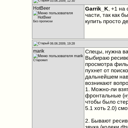
03.06.2009, 12:30
HotBeer
Garrik_K
, +1 на
части, так как 
купить просто 
Без прописки
06.06.2009, 19:28
marik
Спецы, нужна в
Выбираю ресиве
Старожил
просмотра фильм
пухнет от поиско
дальнейшем наве
возникают вопр
1. Можно-ли взят
фронтальные (ну
чтобы было стер
5.1 хоть 2.0) см
2. Бывают ресив
звука (кодеки dt