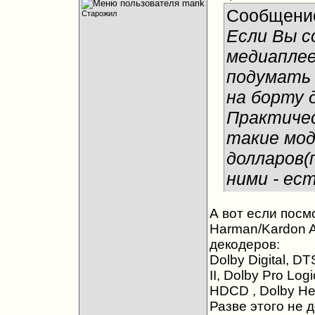
Сообщени
Старожил
Если Вы с
медиапле
подумать 
на борту 
Практичес
такие мо
долларов(
ними - ест
А вот если посм
Harman/Kardon A
декодеров:
Dolby Digital, DT
II, Dolby Pro Log
HDCD , Dolby H
Разве этого не 