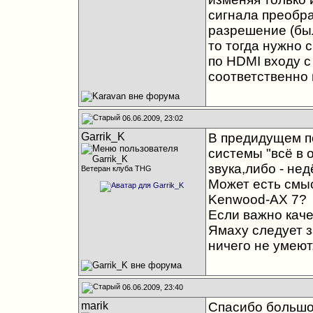
сигнала преобра
разрешение (был
то тогда нужно 
по HDMI входу 
соответственно
06.06.2009, 23:02
Garrik_K
В предидущем п
системы "всё в 
звука,либо - не
Ветеран клуба THG
Может есть смы
Kenwood-AX 7?
Если важно каче
Ямаху следует з
ничего не умеют,
06.06.2009, 23:40
marik
Спасибо большо