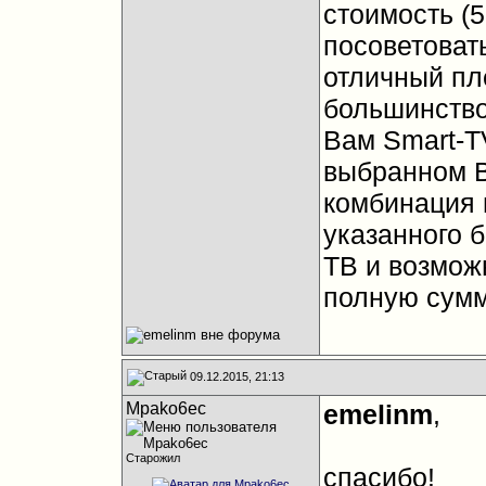
стоимость (5
посоветоват
отличный пле
большинство
Вам Smart-TV
выбранном В
комбинация 
указанного 
ТВ и возможн
полную сумм
09.12.2015, 21:13
Mpako6ec
emelinm
,
Старожил
спасибо!