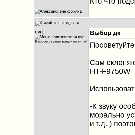
Кто что подс
07.11.2015, 17:20
qyrt
Выбор дк
В процессе регистрации по e-mail
Посоветуйте 
Сам склоня
HT-F9750W
Использоват
-К звуку осо
морально ус
и т.д. ) поэт