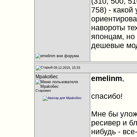
(310, 500, 5
758) - какой
ориентироват
навороты тех
японцам, но 
дешевые мо
09.12.2015, 15:33
Mpako6ec
emelinm
,
Старожил
спасибо!
Мне бы уложи
ресивер и б
нибудь - все-