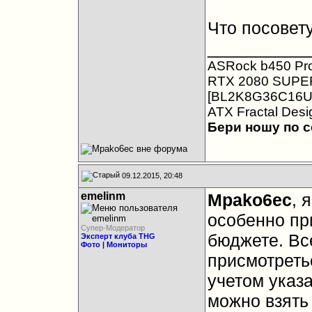
Что посовет
__________
ASRock b450 Pr
RTX 2080 SUPER G
[BL2K8G36C16U4B
ATX Fractal Desi
Бери ношу по с
09.12.2015, 20:48
emelinm
Mpako6ec
, 
особенно пр
Супер-Модератор
бюджете. Вс
Эксперт клуба THG
Фото | Мониторы
присмотретьс
учетом указ
можно взять