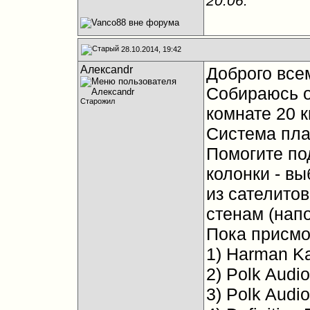
20:06
.
28.10.2014, 19:42
Алексandr
Доброго все
Собираюсь о
Старожил
комнате 20 к
Система пла
Помогите по
колонки - в
из сателито
стенам (напо
Пока присмо
1) Harman K
2) Polk Audio
3) Polk Audio