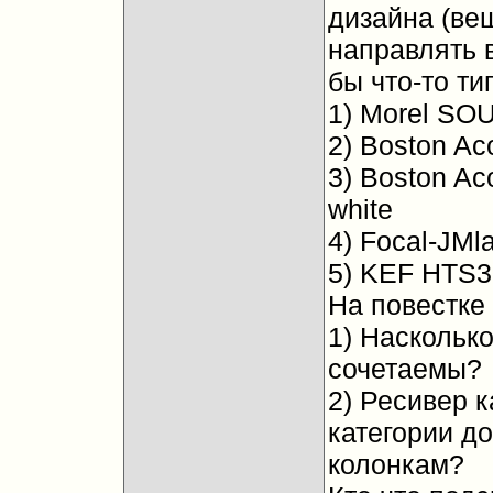
дизайна (ве
направлять 
бы что-то ти
1) Morel SOU
2) Boston Ac
3) Boston Ac
white
4) Focal-JMla
5) KEF HTS3
На повестке 
1) Наскольк
сочетаемы?
2) Ресивер к
категории до
колонкам?