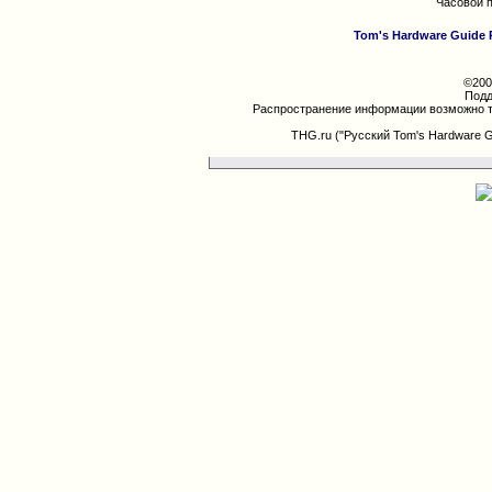
Часовой 
Tom's Hardware Guide 
©200
Подд
Распространение информации возможно т
THG.ru ("Русский Tom's Hardware 