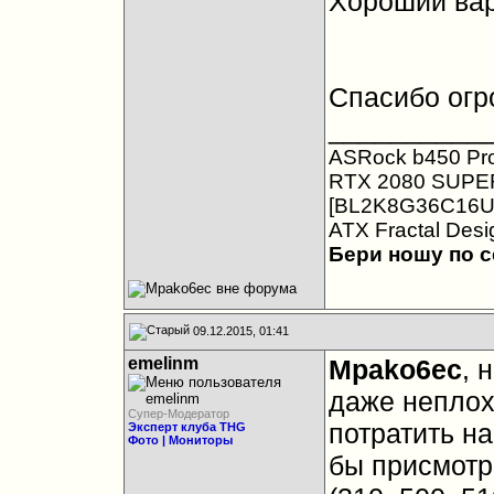
Хороший ва
Спасибо огр
__________
ASRock b450 Pr
RTX 2080 SUPER G
[BL2K8G36C16U4B
ATX Fractal Desi
Бери ношу по с
09.12.2015, 01:41
emelinm
Mpako6ec
, 
даже неплохо
Супер-Модератор
потратить на
Эксперт клуба THG
Фото | Мониторы
бы присмотр