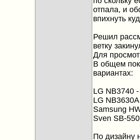
по скольку е
отпала, и об
впихнуть куд
Решил рассм
ветку закину
Для просмот
В общем пок
вариантах:
LG NB3740 -
LG NB3630A 
Samsung HW
Sven SB-550
По дизайну н