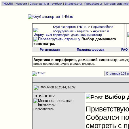
THG.RU
|
Новости
|
Смартфоны и ноутбуки
|
Видеокарты
|
Процессоры
|
Материнские пла
Клуб экспертов THG.ru
>
Периферийное
оборудование и гаджеты
>
Акустика и
периферия, домашний кинотеатр
Выбор домашнего
кинотеатра.
Регистрация
Правила форума
FAQ
Акустика и периферия, домашний кинотеатр
Обсужд
видео-ресиверов, аудио и видео плееров.
Страница 109 и
08.10.2014, 16:37
irrustamov
Выбор д
Приветствую
Пользователь
Собрался по
смотреть с п