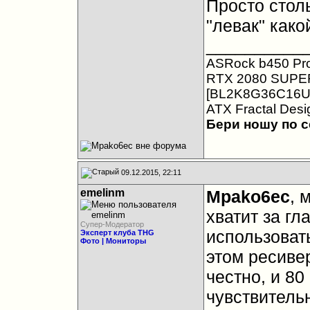
Просто столь
"левак" како
__________
ASRock b450 Pr
RTX 2080 SUPER G
[BL2K8G36C16U4B
ATX Fractal Desi
Бери ношу по с
09.12.2015, 22:11
emelinm
Mpako6ec
, 
хватит за гл
Супер-Модератор
использоват
Эксперт клуба THG
Фото | Мониторы
этом ресиве
честно, и 80
чувствитель