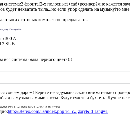
ая система:2 фронта(2-х полосные)+саб+ресивер?мне кажется зв
в будет нехватать тыла...но если упор сделать на музыку!то мне 
ало таких готовых комплектов предлагают..
минуту 4 секунды
ub 300 A
al 2 SUB
ы вся система была черного цвета!!!
ся совсем даром! Берите не задумываясь,но внимательно проверя
ы для музыки - мимо кассы. Будут гудеть и бухтеть. Лучше не с
____
0-300 VR+Arsat 100/2.8+Nikon 50/1,8 D+SB900
дио:
http://istereo.com.ua/index.php?id_c...gory&id_lang=1