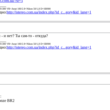
in.com.ua/?st=5
____
0-300 VR+Arsat 100/2.8+Nikon 50/1,8 D+SB900
дио:
http://istereo.com.ua/index.php?id_c...gory&id_lang=1
 - и нет? Ты сам-то - откуда?
____
0-300 VR+Arsat 100/2.8+Nikon 50/1,8 D+SB900
дио:
http://istereo.com.ua/index.php?id_c...gory&id_lang=1
:
onze BR2