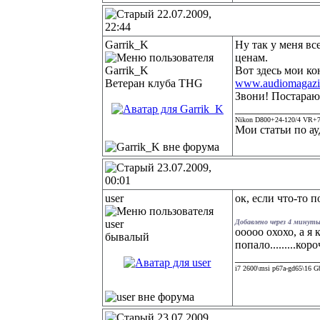
22.07.2009,
22:44
Garrik_K
Ну так у меня в
ценам.
Вот здесь мои к
Ветеран клуба THG
www.audiomagazi
Звони! Постараю
______________
Nikon D800+24-120/4 VR+7
Мои статьи по ау
23.07.2009,
00:01
user
ок, если что-то 
Добавлено через 4 минуты
ооооо охохо, а я
бывалый
попало.........ко
______________
i7 2600\msi p67a-gd65\16 
23.07.2009,