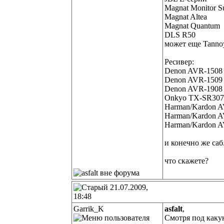
Magnat Monitor S
Magnat Altea
Magnat Quantum
DLS R50
может еще Tannoy
Ресивер:
Denon AVR-1508
Denon AVR-1509
Denon AVR-1908
Onkyo TX-SR307
Harman/Kardon 
Harman/Kardon 
Harman/Kardon 
и конечно же саб.
что скажете?
21.07.2009,
18:48
Garrik_K
asfalt
,
Смотря под какую