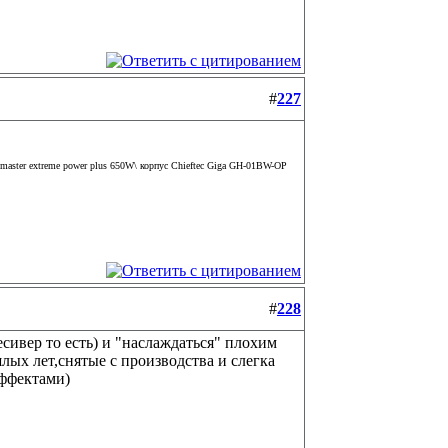
#
227
aster extreme power plus 650W\ корпус Chieftec Giga GH-01BW-OP
#
228
сивер то есть) и "наслаждаться" плохим
лых лет,снятые с производства и слегка
еффектами)