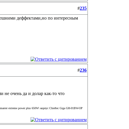
#
235
внешними деффектами,но по интересным
#
236
и не очень да и долар как-то что
aster extreme power plus 650W\ корпус Chieftec Giga GH-01BW-OP