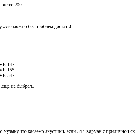
upreme 200
...это можно без проблем достать!
AVR 147
AVR 155
AVR 347
.еще не быбрал...
 музыку,что касаемо акустики. если 347 Харман с приличной ски