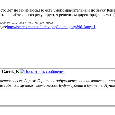
 сто лет не занимаюсь.Но есть умопомрачительный по звуку Кен
что на сайте - легко регулируется решением директора(т.е. - меня
____
0-300 VR+Arsat 100/2.8+Nikon 50/1,8 D+SB900
дио:
http://istereo.com.ua/index.php?id_c...gory&id_lang=1
т
Garrik_K
чается совсем даром! Берите не задумываясь,но внимательно пров
 сабы для музыки - мимо кассы. Будут гудеть и бухтеть. Лучше