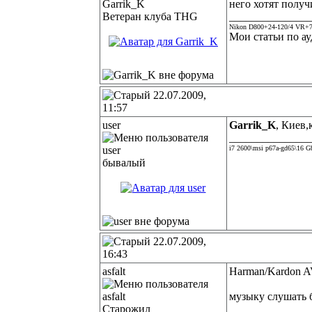
него хотят получ
Ветеран клуба THG
______________
Nikon D800+24-120/4 VR+7
Мои статьи по ау
22.07.2009,
11:57
user
Garrik_K
, Киев,
______________
i7 2600\msi p67a-gd65\16 
бывалый
22.07.2009,
16:43
asfalt
Harman/Kardon A
музыку слушать 
Старожил