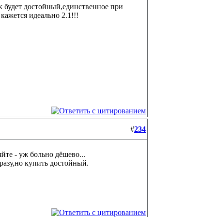
ук будет достойный,единственное при
кажется идеально 2.1!!!
#
234
йте - уж больно дёшево...
разу,но купить достойный.