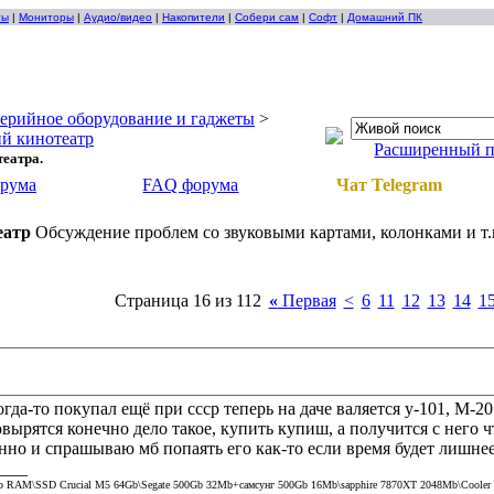
ты
|
Мониторы
|
Аудио/видео
|
Накопители
|
Собери сам
|
Софт
|
Домашний ПК
ерийное оборудование и гаджеты
>
й кинотеатр
Расширенный 
еатра.
орума
FAQ форума
Чат Telegram
еатр
Обсуждение проблем со звуковыми картами, колонками и т.
Страница 16 из 112
«
Первая
<
6
11
12
13
14
1
когда-то покупал ещё при ссср теперь на даче валяется у-101, М-20
овырятся конечно дело такое, купить купиш, а получится с него
нно и спрашываю мб попаять его как-то если время будет лишнее
____
Gb RAM\SSD Crucial M5 64Gb\Segate 500Gb 32Mb+самсунг 500Gb 16Mb\sapphire 7870XT 2048Mb\Cooler m