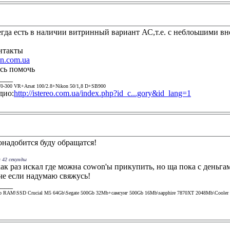
сегда есть в наличии витринный вариант АС,т.е. с неблоьшими 
онтакты
n.com.ua
сь помочь
____
0-300 VR+Arsat 100/2.8+Nikon 50/1,8 D+SB900
дио:
http://istereo.com.ua/index.php?id_c...gory&id_lang=1
понадобится буду обращатся!
 42 секунды
 как раз искал где можна cowon'ы прикупить, но ща пока с деньгам
роче если надумаю свяжусь!
____
Gb RAM\SSD Crucial M5 64Gb\Segate 500Gb 32Mb+самсунг 500Gb 16Mb\sapphire 7870XT 2048Mb\Cooler m