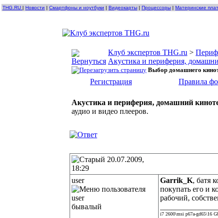
THG.RU
|
Новости
|
Смартфоны и ноутбуки
|
Видеокарты
|
Процессоры
|
Материнские пла
Клуб экспертов THG.ru
>
Периф
Акустика и периферия, домашни
Выбор домашнего кинот
Регистрация
Правила ф
Акустика и периферия, домашний кинот
аудио и видео плееров.
20.07.2009,
18:29
user
Garrik_K
, батя 
покупать его и к
рабочий, собстве
бывалый
______________
i7 2600\msi p67a-gd65\16 