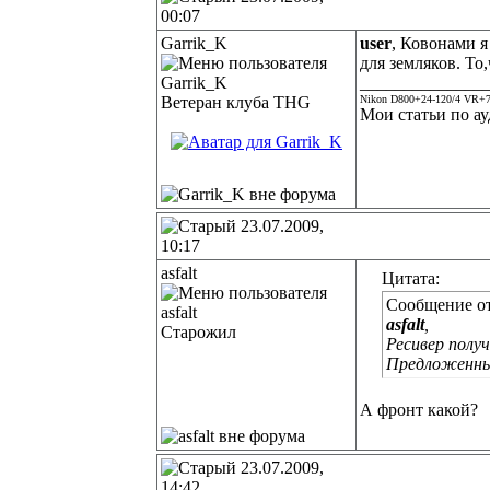
00:07
Garrik_K
user
, Ковонами я
для земляков. То,
______________
Ветеран клуба THG
Nikon D800+24-120/4 VR+7
Мои статьи по ау
23.07.2009,
10:17
asfalt
Цитата:
Сообщение о
asfalt
,
Старожил
Ресивер полу
Предложенные
А фронт какой?
23.07.2009,
14:42