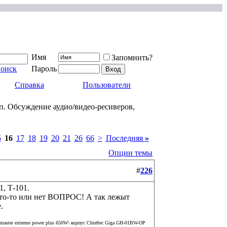
Имя
Запомнить?
поиск
Пароль
Справка
Пользователи
п. Обсуждение аудио/видео-ресиверов,
5
16
17
18
19
20
21
26
66
>
Последняя
»
Опции темы
#
226
1, Т-101.
 что-то или нет ВОПРОС! А так лежыт
.
aster extreme power plus 650W\ корпус Chieftec Giga GH-01BW-OP