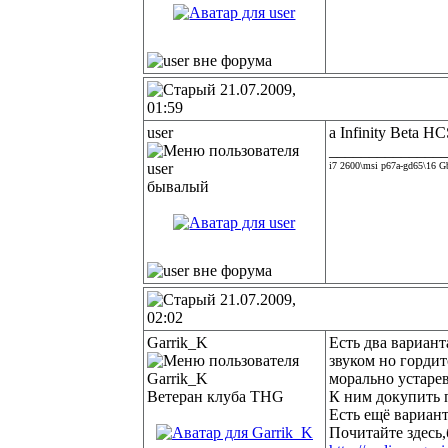
21.07.2009,
01:59
user
а Infinity Beta H
______________
i7 2600\msi p67a-gd65\16 
бывалый
21.07.2009,
02:02
Garrik_K
Есть два вариант
звуком но гордит
морально устаре
Ветеран клуба THG
К ним докупить 
Есть ещё вариан
Почитайте здесь,