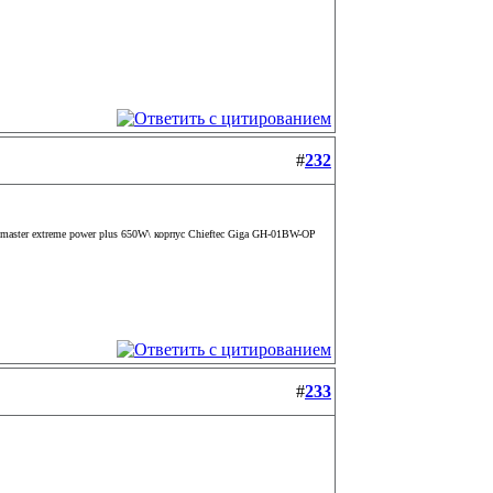
#
232
aster extreme power plus 650W\ корпус Chieftec Giga GH-01BW-OP
#
233