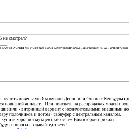
CS не смотрел?
____
Gb RAM\SSD Crucial M5 64Gb\Segate 500Gb 32Mb+самсунг 500Gb 16Mb\sapphire 7870XT 2048Mb\Cooler m
а: купить новенькую Ямаху или Денон или Онкио с Кенвудом (ре
ся новизной аппарата. Или поискать на распродажах модеи прош
вшие(или - витринный вариант с незначительными внешними д
пару полочников и потом - сабвуфер с центральным каналом.
т купить хороший муз.центр,но зачем Вам второй привод?
будут вопросы - задавайте,отвечу!