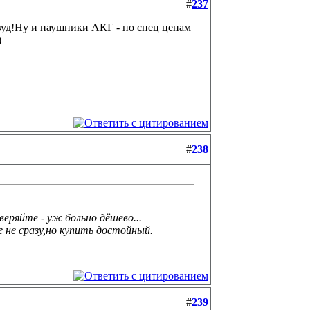
#
237
вуд!Ну и наушники АКГ - по спец ценам
)
#
238
еряйте - уж больно дёшево...
 не сразу,но купить достойный.
#
239