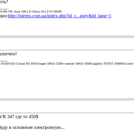
ить?
____
0-300 VR+Arsat 100/2.8+Nikon 50/1,8 D+SB900
дио:
http://istereo.com.ua/index.php?id_c...gory&id_lang=1
конечно!
____
Gb RAM\SSD Crucial M5 64Gb\Segate 500Gb 32Mb+самсунг 500Gb 16Mb\sapphire 7870XT 2048Mb\Cooler m
VR 347 где то 450$
буду в основном электронную...