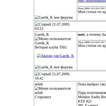
http://audiomagaz
______________
Nikon D800+24-120/4 VR+7
Мои статьи по ау
21.07.2009,
03:23
Garrik_K
user
, а почему бы
______________
Nikon D800+24-120/4 VR+7
Мои статьи по ау
Ветеран клуба THG
21.07.2009,
16:42
asfalt
Пока выбрал так:
Пара полочников
Старожил
Monitor Audio Br
KEF iQ1
JBL E-серии