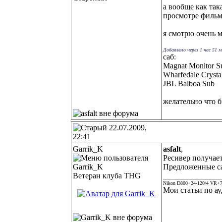
а вообще как так
просмотре фильмо
я смотрю очень м
Добавлено через 1 час 51 
саб:
Magnat Monitor S
Wharfedale Cryst
JBL Balboa Sub
желательно что б
22.07.2009,
22:41
Garrik_K
asfalt
,
Ресивер получает
Предложенные саб
Ветеран клуба THG
______________
Nikon D800+24-120/4 VR+7
Мои статьи по ау