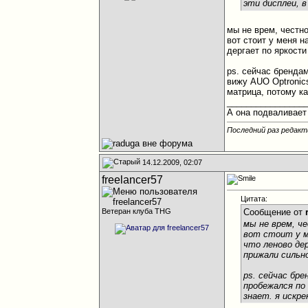
эти дисплеи, 
мы не врем, честн
вот стоит у меня н
дергает по яркости
ps. сейчас брендам
вижу AUO Optronics
матрица, потому ка
________________
А она подваливает 
Последний раз редакт
14.12.2009, 02:07
freelancer57
Цитата:
Ветеран клуба THG
Сообщение от
мы не врем, ч
вот стоит у ме
что леново де
прижали сильно
ps. сейчас бр
пробежался по
знает. я искре