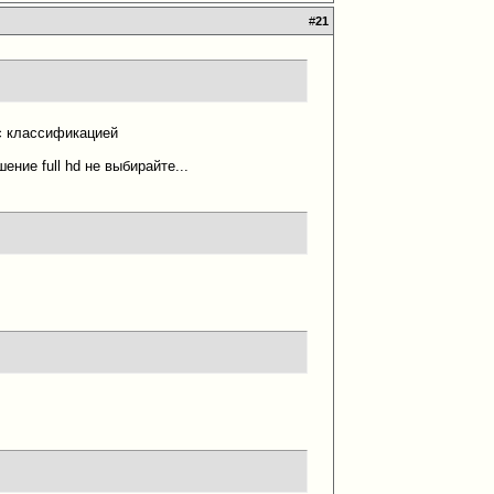
#
21
 с классификацией
ние full hd не выбирайте...