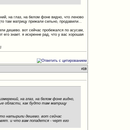
ний, на глаз, на белом фоне видно, что леново
дто там матрицу прижали сильно, продавили...
рили дешево. вот сейчас пробежался по асусам,
т его знает. я искренне рад, что у вас хорошая
!
#
19
измерений, на глаз, на белом фоне видно,
ные области, как будто там матрицу
что натырили дешево. вот сейчас
авят. и что вам попадется - черт его