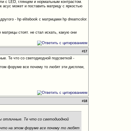
ели с LED, глянцем и нормальным контрастом.
как асус может и поставить матрицу с яркостью
ругого - hp elitebook с матрицами hp dreamcolor.
 матрицы стоят. не стал искать, какую они
#
17
ные. Те что со светодиодной подсветкой -
этом форуме все почему то любят эти дисплеи,
#
18
ны отличные. Те что со светодиодной
 что на этом форуме все почему то любят