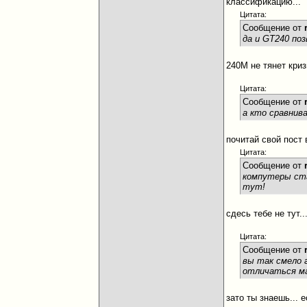
классификацию...
Цитата:
Сообщение от
да и GT240 по
240М не тянет криз
Цитата:
Сообщение от
а кто сравнив
почитай свой пост 
Цитата:
Сообщение от
компутеры ста
тут!
сдесь тебе не тут..
Цитата:
Сообщение от
вы так смело 
отличаться ма
зато ты знаешь... 