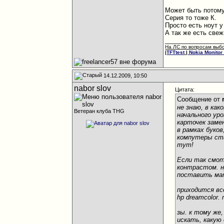
Может быть потому
Серия то тоже К.
Просто есть ноут у
А так же есть свеж
________________
На ЛС по вопросам выб
|
TFTtest
|
Nokia Monitor 
14.12.2009, 10:50
nabor slov
Цитата:
Сообщение от
не знаю, в ка
Ветеран клуба THG
начального ур
карточек замен
в рамках буко
компутеры ста
тут!
Если так смот
контрастом. ну
поставить мат
приходится все
hp dreamcolor
зы. к тому же
искать, какую