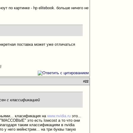
ут по картинке - hp elitebook. больше ничего не
конкретная поставка может уже отличаться
!
#
22
асен с классификацией
иньями... класификация на
www.nvidia.ru
это...
т "МАССОВЫЕ" это есть Iowсost а то что они
одаря таким классификациям в nvidia
о у него мейнстрим... на три буквы такую