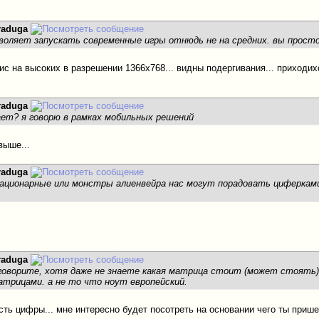
raduga
зволяет запускать современные игры отнюдь не на средних. вы просто 
ис на высоких в разрешении 1366x768... видны подергивания... приходих
raduga
ает? я говорю в рамках мобильных решений
выше...
raduga
ционарные или монстры алиенвейра нас могут порадовать циферками б
.
raduga
говорите, хотя даже не знаете какая матрица стоит (может стоять)
трицами. а не то что ноут европейский.
есть цифры... мне интересно будет посотреть на основании чего ты прише