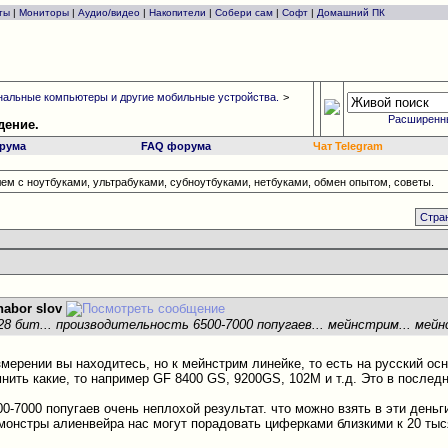
ты
|
Мониторы
|
Аудио/видео
|
Накопители
|
Собери сам
|
Софт
|
Домашний ПК
альные компьютеры и другие мобильные устройства.
>
Расширенн
дение.
рума
FAQ форума
Чат Telegram
ем с ноутбуками, ультрабуками, субноутбуками, нетбуками, обмен опытом, советы.
Стран
nabor slov
28 бит... производительность 6500-7000 попугаев... мейнстрим... мейн
змерении вы находитесь, но к мейнстрим линейке, то есть на русский о
мнить какие, то например GF 8400 GS, 9200GS, 102M и т.д. Это в послед
00-7000 попугаев очень неплохой результат. что можно взять в эти день
монстры алиенвейра нас могут порадовать циферками близкими к 20 тыся