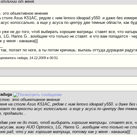
в отличии от меня.
о. это объективное мнение
а столе Asus K51AC, рядом с ним lenovo ideapad y550. и даже без измере
 асус колоссально. а еще у асуса по центру две темные области, как бу
 уже не до того, чтоб выбирать хорошие матрицы. ставят все, что наты
, LG, Hanns G...вообщем что только не ставят. и что вам попадется - чер
к у меня - какашка(((
__
так, ползет по ноге, а ты потом кричишь: вылазь оттуда дурацкая радуга
ировалось raduga, 14.12.2009 в
00:51
.
raduga
естно. это объективное мнение
ня на столе Asus K51AC, рядом с ним lenovo ideapad y550. и даже без 
ргает по яркости асус колоссально. а еще у асуса по центру две тем
, продавили...
ендам уже не до того, чтоб выбирать хорошие матрицы. ставят все, 
 асусам, вижу AUO Optronics, LG, Hanns G...вообщем что только не ст
нне рад, что у вас хорошая матрица, потому как у меня - какашка(((