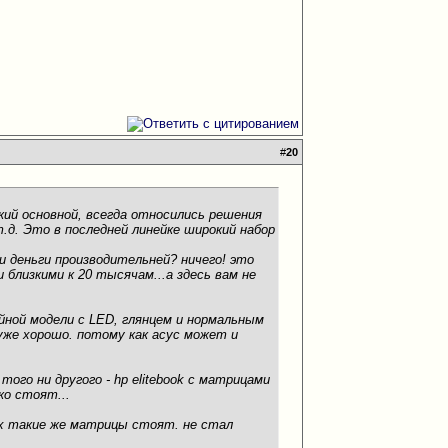
#
20
ский основной, всегда относились решения
т.д. Это в последней линейке широкий набор
ти деньги производительней? ничего! это
лизкими к 20 тысячам...а здесь вам не
йной модели с LED, глянцем и нормальным
 уже хорошо. потому как асус может и
ого ни другого - hp elitebook с матрицами
ко стоят...
ях такие же матрицы стоят. не стал