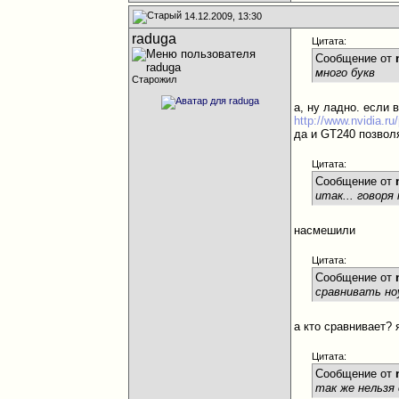
14.12.2009, 13:30
raduga
Цитата:
Сообщение от
много букв
Старожил
а, ну ладно. если
http://www.nvidia.r
да и GT240 позволя
Цитата:
Сообщение от
итак... говоря
насмешили
Цитата:
Сообщение от
сравнивать но
а кто сравнивает?
Цитата:
Сообщение от
так же нельзя