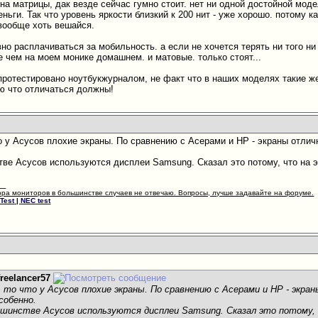
 на матрицы, дак везде сейчас гумно стоит. нет ни одной достойной мод
деньги. Так что уровень яркости близкий к 200 нит - уже хорошо. потому 
м вообще хоть вешайся.
но расплачиваться за мобильность. а если не хочется терять ни того ни д
е чем на моем монике домашнем. и матовые. только стоят...
 протестировано ноутбукжурналом, не факт что в наших моделях такие же
ю что отличаться должны!
о у Асусов плохие экраны. По сравнению с Асерами и HP - экраны отлич
тве Асусов используются дисплеи Samsung. Сказал это потому, что на 
.
__
ора мониторов в большинстве случаев не отвечаю. Вопросы, лучше задавайте на форуме.
Test
|
NEC test
freelancer57
то что у Асусов плохие экраны. По сравнению с Асерами и HP - экра
собенно.
шинстве Асусов используются дисплеи Samsung. Сказал это потому,