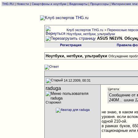
THG.RU
|
Новости
|
Смартфоны и ноутбуки
|
Видеокарты
|
Процессоры
|
Материнские пла
Клуб экспертов THG.ru
>
Переносные персон
Ноутбуки, нетбуки, ультрабуки
ASUS N61VN. Обсуж
Регистрация
Правила фо
Ноутбуки, нетбуки, ультрабуки
Обсуждение пробл
14.12.2009, 00:31
raduga
Цитата:
Сообщение от
240М... шина 1
Старожил
не знаю, в каком и
уровня. если вспо
одной 210-ой.
в рамках буков, 65
стационарные или 