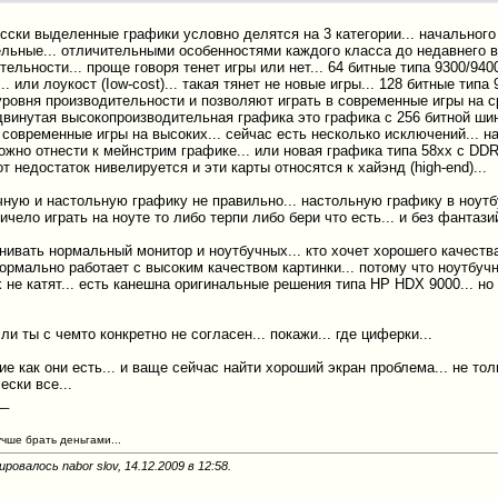
русски выделенные графики условно делятся на 3 категории... начального
льные... отличительными особенностями каждого класса до недавнего 
ельности... проще говоря тенет игры или нет... 64 битные типа 9300/940
.. или лоукост (Iow-сost)... такая тянет не новые игры... 128 битные тип
уровня производительности и позволяют играть в современные игры на с
одвинутая высокопроизводительная графика это графика с 256 битной ши
 современные игры на высоких... сейчас есть несколько исключений... н
ожно отнести к мейнстрим графике... или новая графика типа 58хх с DDR
т недостаток нивелируется и эти карты относятся к хайэнд (high-end)...
ную и настольную графику не правильно... настольную графику в ноутбук
ичело играть на ноуте то либо терпи либо бери что есть... и без фантази
нивать нормальный монитор и ноутбучных... кто хочет хорошего качества
ормально работает с высоким качеством картинки... потому что ноутбуч
 не катят... есть канешна оригинальные решения типа HP HDX 9000... но
сли ты с чемто конкретно не согласен... покажи... где циферки...
ие как они есть... и ваще сейчас найти хороший экран проблема... не тол
ески все...
__
учше брать деньгами...
ровалось nabor slov, 14.12.2009 в
12:58
.