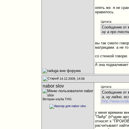
опять же. я не сра
нравилось.
Цитата:
Сообщение от
ну а про тесты
вы так смело говор
матрицами. а не то
со стенкой говорю
________________
А она подваливает 
14.12.2009, 14:06
nabor slov
Цитата:
Сообщение от
а, ну ладно. 
Ветеран клуба THG
http://www.nvid
у меня времини мн
"ПиАр" (п*здим арг
относят к "ПРОИЗ
расчитывают найти