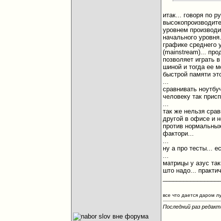
итак... говоря по 
высокопроизводите
уровнем производит
начального уровня.
графике среднего 
(mainstream)... пр
позволяет играть в
шиной и тогда ее м
быстрой памяти это
...
сравнивать ноутбуч
человеку так присп
...
так же нельзя срав
другой в офисе и н
против нормальных
фактори...
...
ну а про тесты... е
...
матрицы у азус так
што надо... практич
________________
все что дается даром л
Последний раз редакти