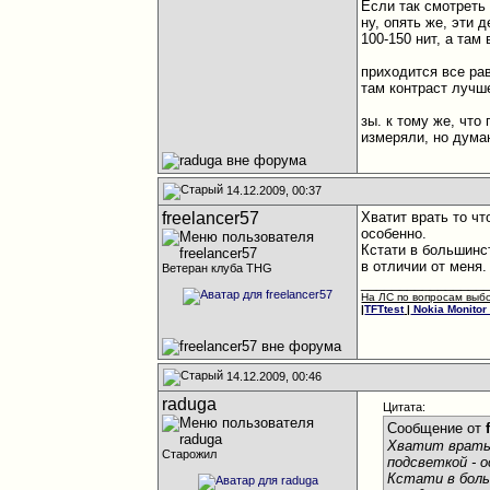
Если так смотреть
ну, опять же, эти 
100-150 нит, а та
приходится все рав
там контраст лучш
зы. к тому же, что
измеряли, но дума
14.12.2009, 00:37
freelancer57
Хватит врать то чт
особенно.
Кстати в большинс
в отличии от меня
Ветеран клуба THG
________________
На ЛС по вопросам выб
|
TFTtest
|
Nokia Monitor 
14.12.2009, 00:46
raduga
Цитата:
Сообщение от
Хватит врать 
Старожил
подсветкой - о
Кстати в боль