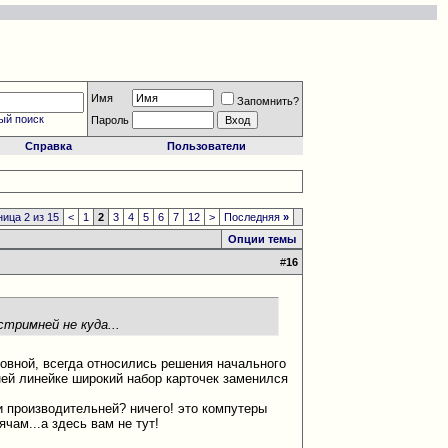
Имя
Запомнить?
ый поиск
Пароль
Справка
Пользователи
ица 2 из 15
<
1
2
3
4
5
6
7
12
>
Последняя
»
Опции темы
#
16
стримней не куда...
сновной, всегда относились решения начального
ней линейке широкий набор карточек заменился
ги производительней? ничего! это компутеры
чам...а здесь вам не тут!