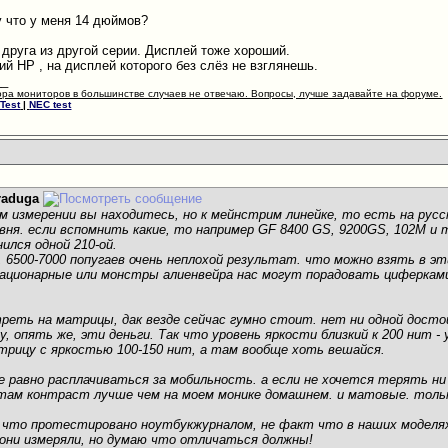
 что у меня 14 дюймов?
 друга из другой серии. Дисплей тоже хороший.
ий HP , на дисплей которого без слёз не взглянешь.
__
ора мониторов в большинстве случаев не отвечаю. Вопросы, лучше задавайте на форуме.
Test
|
NEC test
raduga
ком измерении вы находитесь, но к мейнстрим линейке, то есть на рус
овня. если вспомнить какие, то например GF 8400 GS, 9200GS, 102M и 
ился одной 210-ой.
в, 6500-7000 попугаев очень неплохой результат. что можно взять в э
ционарные или монстры алиенвейра нас могут порадовать циферками б
реть на матрицы, дак везде сейчас гумно стоит. нет ни одной досто
, опять же, эти деньги. Так что уровень яркости близкий к 200 нит -
рицу с яркостью 100-150 нит, а там вообще хоть вешайся.
 равно расплачиваться за мобильность. а если не хочется терять ни т
. там контраст лучше чем на моем монике домашнем. и матовые. толь
, что протестировано ноутбукжурналом, не факт что в наших модел
 они измеряли, но думаю что отличаться должны!