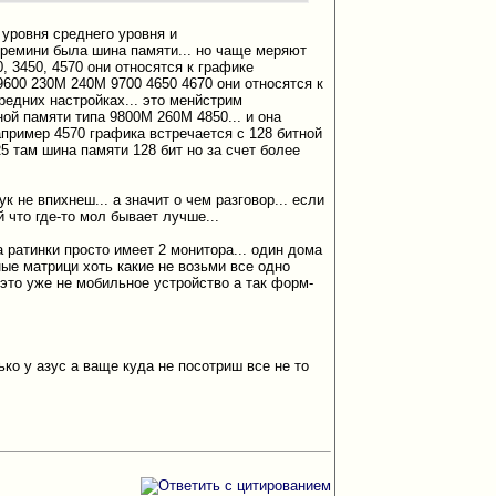
 уровня среднего уровня и
времини была шина памяти... но чаще меряют
0, 3450, 4570 они относятся к графике
а 9600 230М 240М 9700 4650 4670 они относятся к
редних настройках... это менйстрим
ной памяти типа 9800М 260М 4850... и она
апример 4570 графика встречается с 128 битной
5 там шина памяти 128 бит но за счет более
 не впихнеш... а значит о чем разговор... если
й что где-то мол бывает лучше...
 ратинки просто имеет 2 монитора... один дома
ные матрици хоть какие не возьми все одно
 это уже не мобильное устройство а так форм-
ько у азус а ваще куда не посотриш все не то