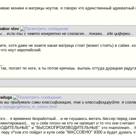
ниваю моники и матрицы ноутов. я говорю что единственный адекватный но
nabor slov
... если ты с чемто конкретно не согласен... покажи... где циферки...
ите, хотя даже не знаете какая матрица стоит (может стоять) в сабже. 
 что ноут европейский.
__
так, ползет по ноге, а ты потом кричишь: вылазь оттуда дурацкая радуга
raduga
если вы придумали сами классификацию, так и классифицируйте. я согл
ia.ru/page/geforce_m_series.html
ого... я временно безработный... и не гнушаюсь метать биссер перед св
ументировано)... ну о себе плохо не кто не напишет и то что они считаю
ВОДИТЕЛЬНЫЕ" и "ВЫСОКОПРОИЗВОДИТЕЛЬНЫЕ" это mainstream... благ
 перу л*хов кто пойдет и купи себе "МАССОВУЮ" 9300 и будет думать чт