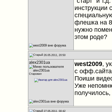
"старт" и т.д
инструкции 
специальную
флешка на 8
нужно помен
этом роде?
26.05.2011, 20:50
alex2301ua
west2009
, у
с офф.сайта
Старожил
Поиши видео
Уже непомню 
получилось, 
27.05.2011, 00:42