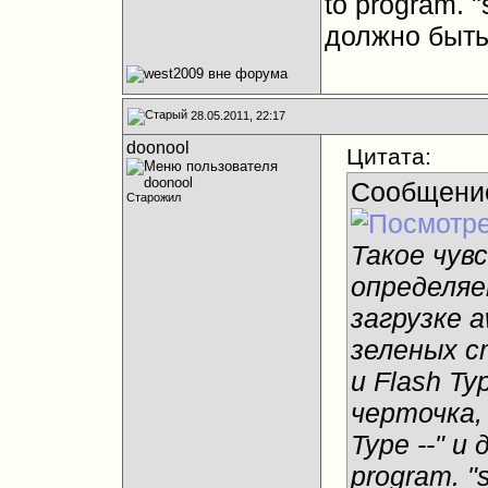
to program. "
должно быт
28.05.2011, 22:17
doonool
Цитата:
Сообщени
Старожил
Такое чув
определяе
загрузке 
зеленых с
и Flash Ty
черточка,
Type --" и
program. "