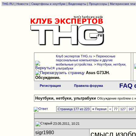
THG.RU
|
Новости
|
Смартфоны и ноутбуки
|
Видеокарты
|
Процессоры
|
Материнские пла
Клуб экспертов THG.ru
>
Переносные
персональные компьютеры и другие
мобильные устройства.
>
Ноутбуки, нетбуки,
ультрабуки
Asus G73JH.
Обсуждение.
FAQ 
Регистрация
Правила форума
Ноутбуки, нетбуки, ультрабуки
Обсуждение проблем с н
Страница 177 из 223
«
Первая
<
77
127
167
23.05.2011, 10:21
sigr1980
смысл изобр