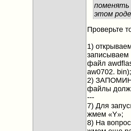
поменять 
этом род
Проверьте т
1) открывае
записываем 
файл awdfla
aw0702. bin)
2) ЗАПОМИН
файлы должн
---
7) Для запу
жмем «Y»;
8) На вопрос