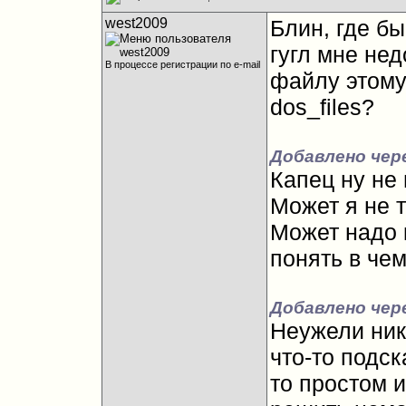
west2009
Блин, где бы
гугл мне нед
В процессе регистрации по e-mail
файлу этому
dos_files?
Добавлено чере
Капец ну не 
Может я не 
Может надо 
понять в чем
Добавлено чере
Неужели ник
что-то подск
то простом 