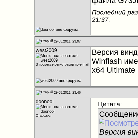
файла G73Jh
Последний раз
21:37
.
29.05.2011, 23:07
west2009
Версия винд
Winflash им
В процессе регистрации по e-mail
x64 Ultimate
29.05.2011, 23:46
doonool
Цитата:
Сообщени
Старожил
Версия ви