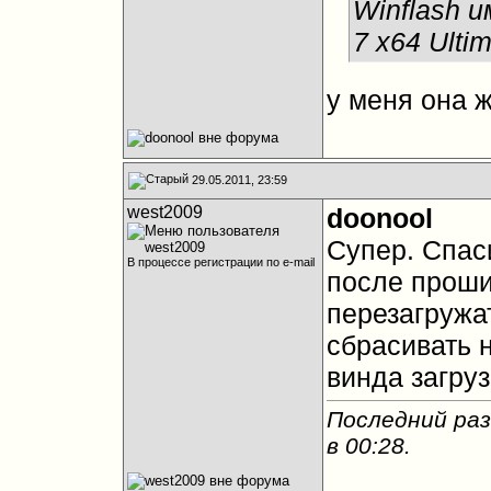
Winflash 
7 x64 Ulti
у меня она ж
29.05.2011, 23:59
west2009
doonool
Супер. Спас
В процессе регистрации по e-mail
после прошив
перезагружат
сбрасивать 
винда загру
Последний раз
в
00:28
.