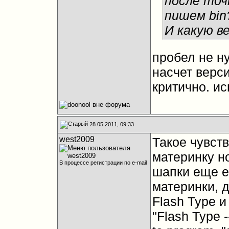
после точ
пишем bin
И какую в
пробел не н
насчет верси
критично. ис
28.05.2011, 09:33
west2009
Такое чувств
материнку но
В процессе регистрации по e-mail
шапки еще е
материнки, д
Flash Type и
"Flash Type 