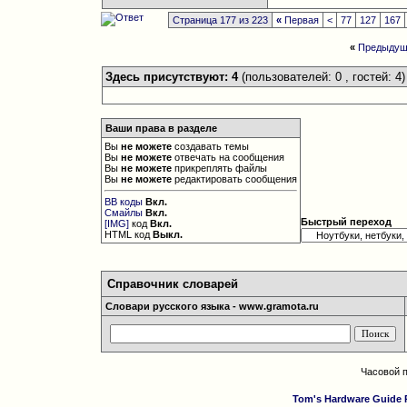
Страница 177 из 223
«
Первая
<
77
127
167
«
Предыдущ
Здесь присутствуют: 4
(пользователей: 0 , гостей: 4)
Ваши права в разделе
Вы
не можете
создавать темы
Вы
не можете
отвечать на сообщения
Вы
не можете
прикреплять файлы
Вы
не можете
редактировать сообщения
BB коды
Вкл.
Смайлы
Вкл.
Быстрый переход
[IMG]
код
Вкл.
HTML код
Выкл.
Справочник словарей
Словари русского языка - www.gramota.ru
Часовой 
Tom's Hardware Guide 