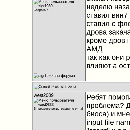
неделю наза
Старожил
ставил вин7 
ставил с фл
дрова закач
кроме дров н
АМД
так как они
влияют а ос
26.05.2011, 20:43
west2009
Ребят помог
проблема? Д
В процессе регистрации по e-mail
биоса) и мне
input file n