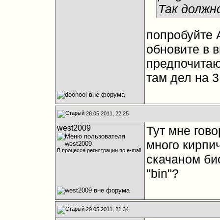
Так должн
попробуйте A
обновите в в
предпочитаю
там дел на 3
28.05.2011, 22:25
west2009
Тут мне гово
много кирпи
В процессе регистрации по e-mail
скачаном би
"bin"?
29.05.2011, 21:34