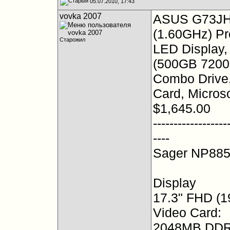
05.07.2010, 17:43
vovka 2007
ASUS G73JH-
(1.60GHz) Pr
Старожил
LED Display
(500GB 7200
Combo Drive
Card, Micros
$1,645.00
------------------
----
Sager NP885
Display
17.3" FHD (1
Video Card:
2048MB DDR