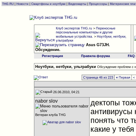
THG.RU
|
Новости
|
Смартфоны и ноутбуки
|
Видеокарты
|
Процессоры
|
Материнские пла
Клуб экспертов THG.ru
>
Переносные
персональные компьютеры и другие
мобильные устройства.
>
Ноутбуки, нетбуки,
ультрабуки
Asus G73JH.
Обсуждение.
Регистрация
Правила форума
FAQ
Ноутбуки, нетбуки, ультрабуки
Обсуждение проблем с н
Страница 46 из 223
«
Первая
<
26.06.2010, 04:21
nabor slov
дектопы тоже
антивирусы к
Ветеран клуба THG
понять что т
какие у тебя