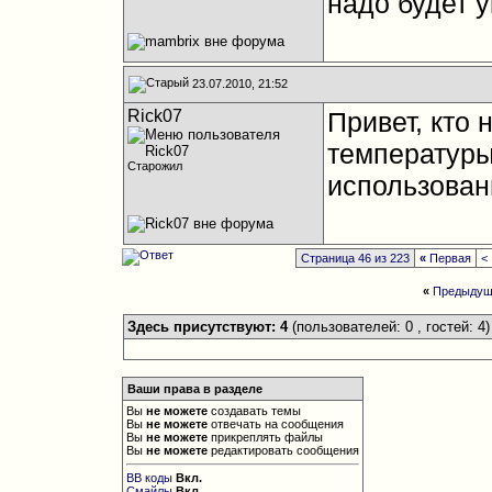
надо будет у
23.07.2010, 21:52
Rick07
Привет, кто
температур
Старожил
использовани
Страница 46 из 223
«
Первая
<
«
Предыдущ
Здесь присутствуют: 4
(пользователей: 0 , гостей: 4)
Ваши права в разделе
Вы
не можете
создавать темы
Вы
не можете
отвечать на сообщения
Вы
не можете
прикреплять файлы
Вы
не можете
редактировать сообщения
BB коды
Вкл.
Смайлы
Вкл.