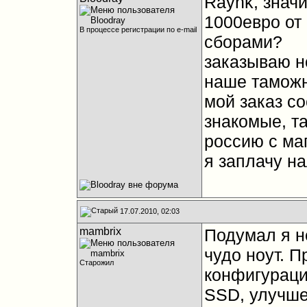
Raynk, значи
1000евро от
В процессе регистрации по e-mail
сборами?
заказываю н
наше таможн
мой заказ со
знакомые, та
россию с ма
я заплачу на
17.07.2010, 02:03
mambrix
Подумал я не
чудо ноут. 
Старожил
конфигураци
SSD, улучше