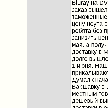
Bluray на DV
заказ вышел
таможенные 
цену ноута в
ребята без 
занизить це
мая, а получ
доставку в М
долго вышло
1 июня. Наш
прикалываю
Думал снача
Варшавку в 
местным тов
дешевый выш
доставки в о