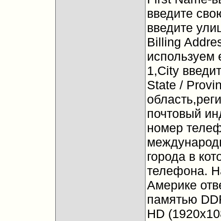
введите свою
введите ули
Billing Addr
используем е
1,City введи
State / Provi
область,реги
почтовый ин
номер телеф
международн
города в ко
телефона. Н
Америке отв
памятью DDR
HD (1920x108