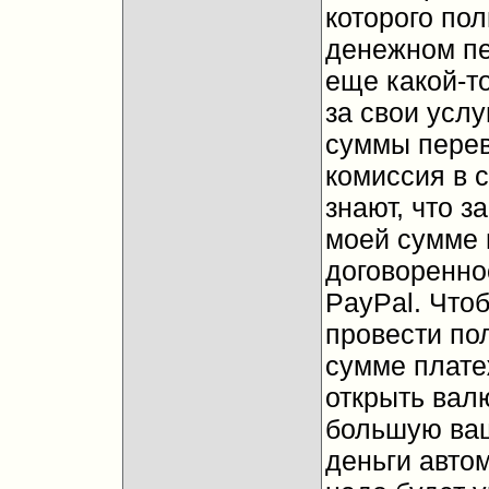
которого пол
денежном пе
еще какой-то
за свои услу
суммы перев
комиссия в 
знают, что з
моей сумме н
договоренно
PayPal. Что
провести по
сумме плате
открыть валю
большую ваш
деньги автом