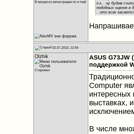
В процессе регистрации по e-mail
э-э... ну будем счи
подобных оценок в 
...это всех касается
Напрашиваетс
02.07.2010, 22:59
Olzhik
ASUS G73JW (
поддержкой W
Старожил
Традиционн
Computer яв
интересных 
выставках, 
исключением
В числе мно