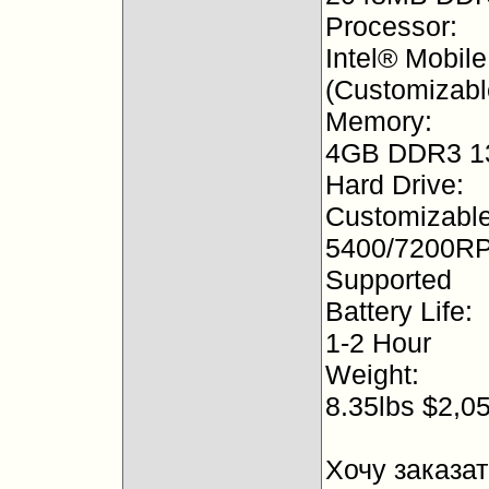
Processor:
Intel® Mobil
(Customizabl
Memory:
4GB DDR3 13
Hard Drive:
Customizabl
5400/7200RP
Supported
Battery Life:
1-2 Hour
Weight:
8.35lbs $2,0
Хочу заказа