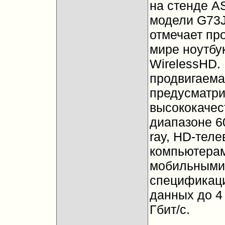
на стенде A
модели G73J
отмечает пр
мире ноутбу
WirelessHD.
продвигаема
предусматри
высококачес
диапазоне 6
ray, HD-тел
компьютерам
мобильными 
спецификаци
данных до 4 
Гбит/с.