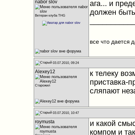
nabor slov
ага... и пред
должен быть
Ветеран клуба THG
__________
все что дается 
03.07.2010, 09:24
Alexey12
к телеку во
приставка-п
Старожил
сляпают нез
03.07.2010, 10:47
roymusta
и какой смыс
компом и та