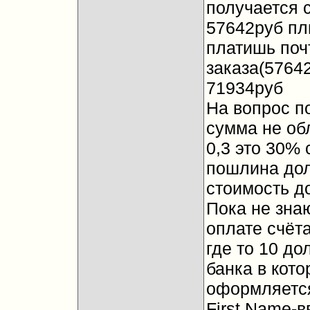
получается 
57642руб пл
платишь поч
заказа(57642
71934руб
На вопрос п
сумма не об
0,3 это 30%
пошлина дол
стоимость до
Пока не зна
оплате счёта
где то 10 до
банка в кото
оформляется
First Name-в