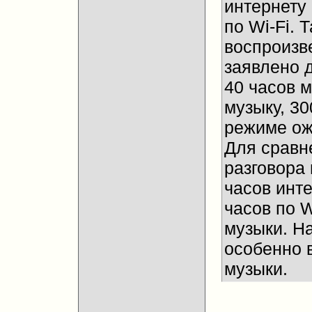
интернету 
по Wi-Fi. 
воспроизве
заявлено 
40 часов м
музыку, 30
режиме ож
Для сравне
разговора 
часов инте
часов по W
музыки. Н
особенно 
музыки.
__________