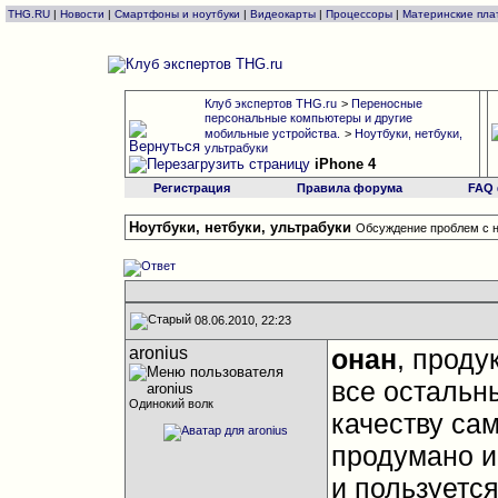
THG.RU
|
Новости
|
Смартфоны и ноутбуки
|
Видеокарты
|
Процессоры
|
Материнские пла
Клуб экспертов THG.ru
>
Переносные
персональные компьютеры и другие
мобильные устройства.
>
Ноутбуки, нетбуки,
ультрабуки
iPhone 4
Регистрация
Правила форума
FAQ
Ноутбуки, нетбуки, ультрабуки
Обсуждение проблем с н
08.06.2010, 22:23
aronius
oнан
, проду
все остальны
Одинокий волк
качеству сам
продумано и
и пользуется