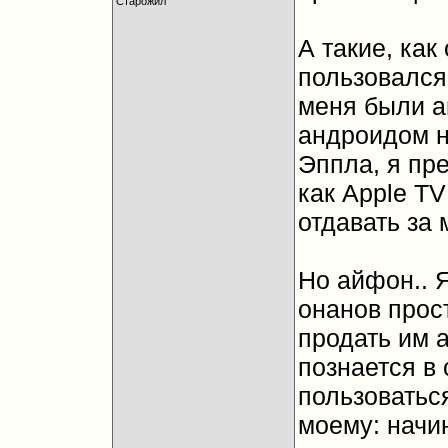
Старожил
А такие, как
пользовался
меня были а
андроидом н
Эппла, я пре
как Apple TV
отдавать за 
Но айфон.. 
онанов прост
продать им 
познается в
пользоваться
моему: начин