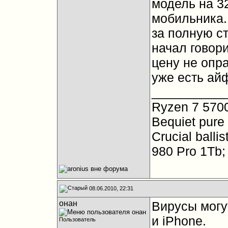
модель на 3
мобильника.
за полную ст
начал говор
цену не опра
уже есть айф
__________
Ryzen 7 5700
Bequiet pure 
Crucial ball
980 Pro 1Tb;
08.06.2010, 22:31
oнан
Вирусы могу
и iPhone.
Пользователь