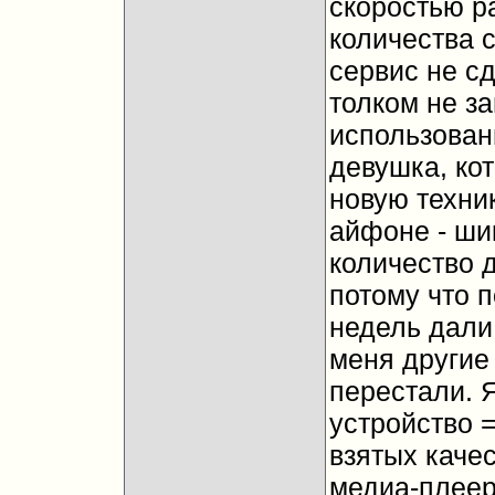
скоростью р
количества с
сервис не с
толком не за
использован
девушка, ко
новую техник
айфоне - шик
количество д
потому что п
недель дали
меня другие
перестали. 
устройство =
взятых каче
медиа-плеер