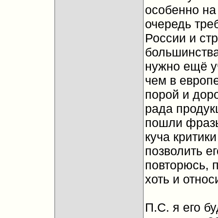
особенно на 
очередь треб
России и ст
большинства
нужно ещё у
чем в европе
порой и доро
рада продук
пошли фразы
куча критики
позволить ег
повторюсь, 
хоть и относ
П.С. я его б