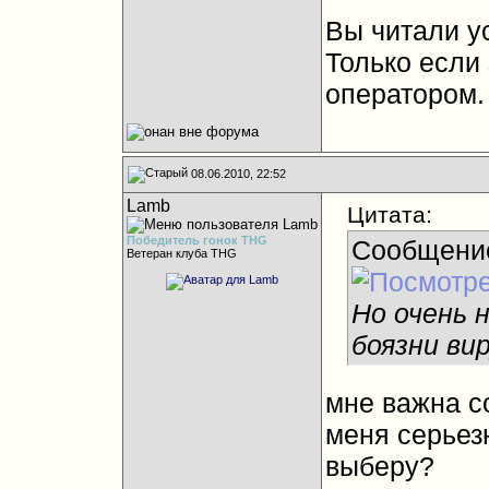
Вы читали у
Только если 
оператором.
08.06.2010, 22:52
Lamb
Цитата:
Победитель гонок THG
Сообщени
Ветеран клуба THG
Но очень 
боязни вир
мне важна с
меня серьез
выберу?