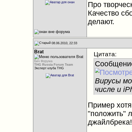
Про творчес
Качество сб
делают.
08.06.2010, 22:33
Brat
Цитата:
Бич Форума
Сообщени
THG Russia Forum Team
Эксперт клуба THG
Вирусы мо
числе и iP
Пример хотя
"положить" 
джайлбрека!
__________