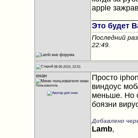
apple зажра
__________
Это будет В
Последний раз
22:49
.
08.06.2010, 22:51
oнан
Просто ipho
виндоус моб
Пользователь
меньше. Но о
боязни виру
Добавлено чере
Lamb
,