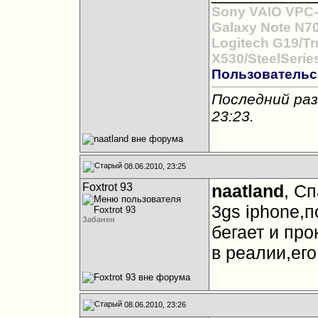
Sony VAIO VPC-
Galaxy Note N7
Logitech G19/Tr
X530/SteelSerie
Пользовательс
Последний раз
23:23
.
08.06.2010, 23:25
Foxtrot 93
naatland
, С
3gs iphone,п
Забанен
бегает и про
в реалии,его
08.06.2010, 23:26