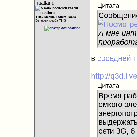
naatland
Цитата:
Сообщени
THG Russia Forum Team
Ветеран клуба THG
А мне инт
проработа
в
соседней 
http://q3d.li
Цитата:
Время рабо
ёмкого эл
энергопот
выдержать
сети 3G, 6