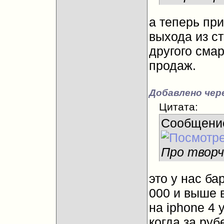
а теперь пр
выхода из ст
другого сма
продаж.
Добавлено чере
Цитата:
Сообщени
Про творч
это у нас ба
000 и выше 
на iphone 4 
когда за ру