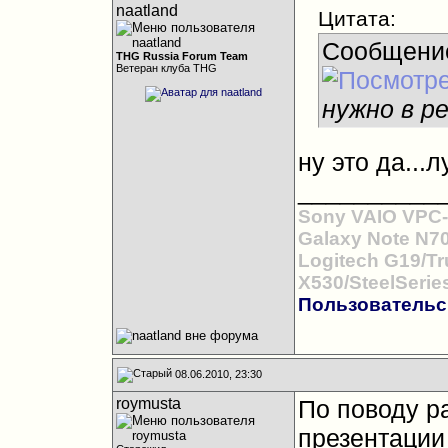
naatland
Цитата:
Сообщени
THG Russia Forum Team
Ветеран клуба THG
нужно в р
ну это да...
__________
Sony VAIO VPC-
Galaxy Note N7
Logitech G19/Tr
X530/SteelSerie
Пользовательс
08.06.2010, 23:30
roymusta
По поводу ра
презентации