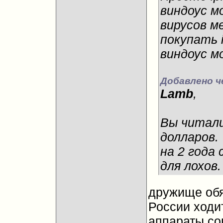
виндоус м
вирусов м
покупать i
виндоус м
Добавлено ч
Lamb
,
Вы читали
долларов.
на 2 года
для лохов.
дружище обя
России ходи
аппараты сог