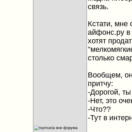
связь.
Кстати, мне
айфонс.ру в
хотят продат
"мелкомягки
столько смар
Вообщем, он
притчу:
-Дорогой, т
-Нет, это оч
-Что??
-Тут в интер