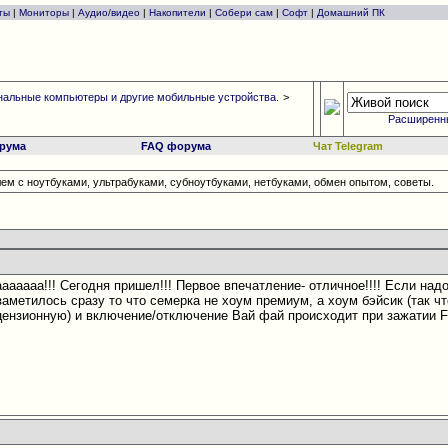
ты
|
Мониторы
|
Аудио/видео
|
Накопители
|
Собери сам
|
Софт
|
Домашний ПК
альные компьютеры и другие мобильные устройства.
>
Расширенн
рума
FAQ форума
Чат Telegram
ем с ноутбуками, ультрабуками, субноутбуками, нетбуками, обмен опытом, советы.
аааааа!!! Сегодня пришел!!!
Первое впечатление- отличное!!!! Если над
заметилось сразу то что семерка не хоум премиум, а хоум бэйсик
(так ч
цензионную) и включение/отключение Вай фай происходит при зажатии F