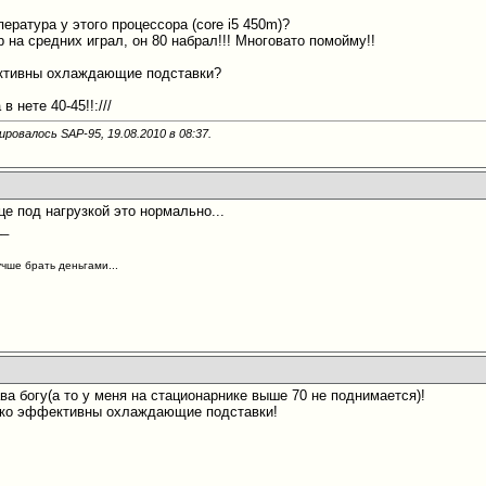
ература у этого процессора (core i5 450m)?
р на средних играл, он 80 набрал!!!
Многовато помойму!!
ктивны охлаждающие подставки?
 нете 40-45!!:///
ировалось SAP-95, 19.08.2010 в
08:37
.
це под нагрузкой это нормально...
__
учше брать деньгами...
ва богу(а то у меня на стационарнике выше 70 не поднимается)!
лько эффективны охлаждающие подставки!