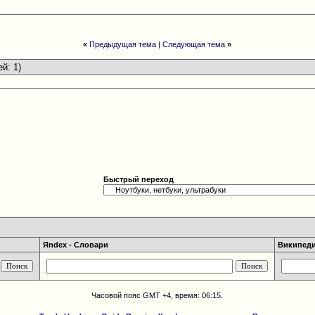
«
Предыдущая тема
|
Следующая тема
»
ей: 1)
Быстрый переход
Яndex - Словари
Википедия
Часовой пояс GMT +4, время:
06:15
.