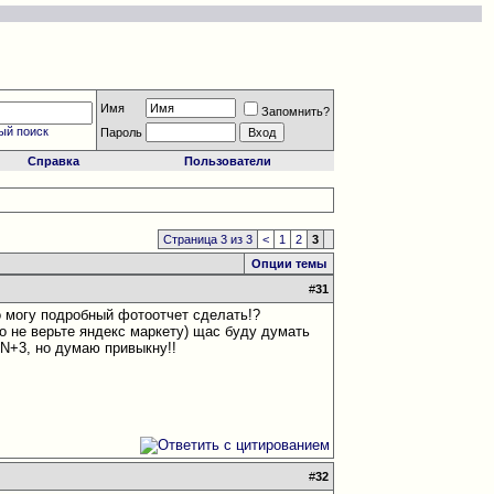
Имя
Запомнить?
ый поиск
Пароль
Справка
Пользователи
Страница 3 из 3
<
1
2
3
Опции темы
#
31
о могу подробный фотоотчет сделать!?
то не верьте яндекс маркету
) щас буду думать
N+3, но думаю привыкну!!
#
32