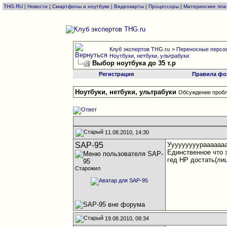
THG.RU
|
Новости
|
Смартфоны и ноутбуки
|
Видеокарты
|
Процессоры
|
Материнские пла
Клуб экспертов THG.ru
>
Переносные персон
Ноутбуки, нетбуки, ультрабуки
Выбор ноутбука до 35 т.р
Регистрация
Правила фо
Ноутбуки, нетбуки, ультрабуки
Обсуждение пробл
11.08.2010, 14:30
SAP-95
Ууууууууурааааааа
Единственное что 
гед HP достать(ли
Старожил
19.08.2010, 08:34