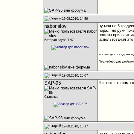
19.08.2010, 14:59
nabor slov
ну моя на 5 граду
пора... но руки по
пользы приносит чи
использования это 
Ветеран клуба THG
________________
все что дается даром л
Последний раз редакти
19.08.2010, 15:07
SAP-95
Чистить-это само с
Старожил
19.08.2010, 15:17
nabor slov
ну полезная штука.