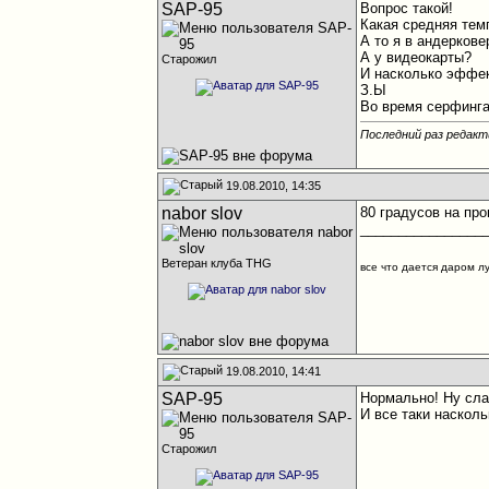
SAP-95
Вопрос такой!
Какая средняя темп
А то я в андеркове
А у видеокарты?
Старожил
И насколько эффе
З.Ы
Во время серфинга в
Последний раз редакт
19.08.2010, 14:35
nabor slov
80 градусов на про
________________
Ветеран клуба THG
все что дается даром л
19.08.2010, 14:41
SAP-95
Нормально! Ну сла
И все таки наско
Старожил