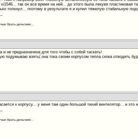
1546... так он все время на ней... до этого была лекувя пластиковая та
ько толкнул... поэтому в результате я и купил тяжелую стабильную подс
__
учше брать деньгами...
 и не предназначена для того чтобы с собой таскать!
ю подумываю взять( она тока своим корпусом тепла скока отводить буде
!
асается к корпусу... у меня там один большой тихий вентелятор... и это
__
учше брать деньгами...