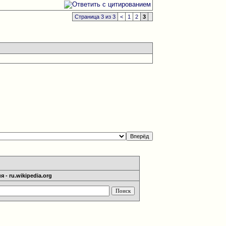
Страница 3 из 3
<
1
2
3
 - ru.wikipedia.org