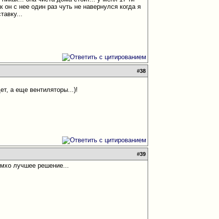
к он с нее один раз чуть не навернулся когда я
тавку...
#
38
т, а еще вентиляторы...)!
#
39
 имхо лучшее решение...