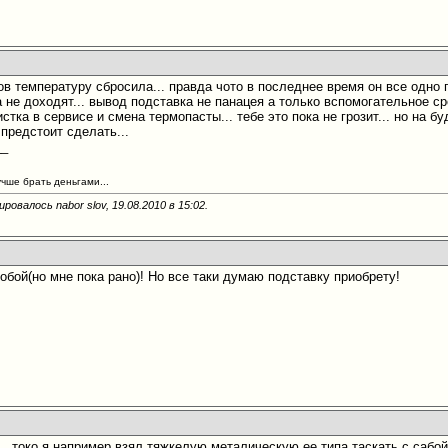
сов температуру сбросила... правда чото в последнее время он все одно
ка не доходят... вывод подставка не панацея а только вспомогательное
стка в сервисе и смена термопасты... тебе это пока не грозит... но на б
предстоит сделать...
__
учше брать деньгами...
ровалось nabor slov, 19.08.2010 в
15:02
.
обой(но мне пока рано)! Но все таки думаю подставку приобрету!
.. токо я например взял тяжкелую металическую ее типа таскать с сабой н