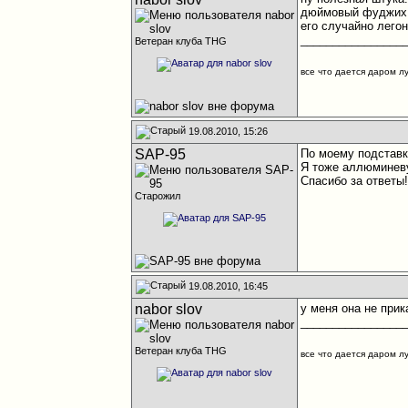
дюймовый фуджих xi
его случайно легон
________________
Ветеран клуба THG
все что дается даром л
19.08.2010, 15:26
SAP-95
По моему подставка
Я тоже аллюминеву
Спасибо за ответы
Старожил
19.08.2010, 16:45
nabor slov
у меня она не прик
________________
Ветеран клуба THG
все что дается даром л