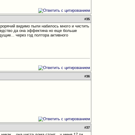
#
35
 грорячий видимо пыли набилось много и чистить
 средство да она эффектина но еще больше
удущие... через год полтора активного
#
36
#
37
икак... она чиста дома стоит... у меня 17 ти