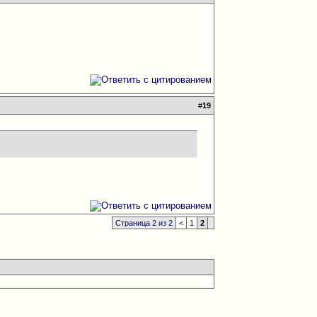
#
19
Страница 2 из 2
<
1
2