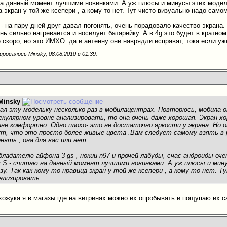
 на данный момент лучшими новинками. А уж плюсы и минусы этих модел
а экран у той же ксепери , а кому то нет. Тут чисто визуально надо самом
- на пару дней друг давал погонять, очень порадовало качество экрана
нь сильно нагревается и носилует батарейку. А в 4g это будет в кратном
 скоро, но это ИМХО. да и антенну они наврядли исправят, тока если уже
ировалось Minsky, 08.08.2010 в
01:39
.
Minsky
пал эту модельку несколько раз в мобилацентрах. Повторюсь, мобила о
екулярном уровне анализировать, то она очень даже хорошая. Экран х
лне комфортно. Одно плохо- это не достаточно яркости у экрана. Но 
т, что это просто более живые цвета .Вам следует самому взять в р
нять , она для вас или нет.
 обладателю айфона 3 gs , нокии n97 и прочей лабуды, счас андроиды оч
y S - считаю на данный момент лучшими новинками. А уж плюсы и мин
зу. Так как кому то нравица экран у той же ксепери , а кому то нет. 
ализировать.
хожука я в магазы где на витринах можно их опробывать и пощупаю их 