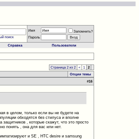
Имя
Запомнить?
ый поиск
Пароль
Справка
Пользователи
Страница 2 из 2
<
1
2
Опции темы
#
16
ая в целом, только если вы не будете на
ипуляции обходятся без стилуса и вполне
а защитников , которые скажут, что это просто
но понять , она для вас или нет.
симпатизируют и SE , HTC desire и samsung