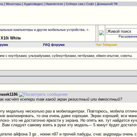
ты
|
Мониторы
|
Аудио/видео
|
Накопители
|
Собери сам
|
Софт
|
Домашний ПК
альные компьютеры и другие мобильные устройства.
>
Расширенн
 X10i White
рума
FAQ форума
Чат Telegram
ем с ноутбуками, ультрабуками, субноутбуками, нетбуками, обмен опытом, советы.
vasek1186
как насчёт ксепери там какой экран резистный или ёмкостный?
эту модельку несколько раз в мобилацентрах. Повторюсь, мобила отличн
не анализировать, то она очень даже хорошая. Экран хороший, все ман
охо- это не достаточно яркости у экрана. Но опять же, тут найдется куч
.Вам следует самому взять в руки эту модель--- 5 минут будет достаточ
адателю айфона 3 gs , нокии n97 и прочей лабуды, счас андроиды очень 