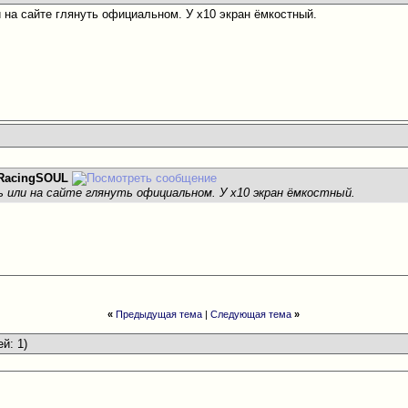
и на сайте глянуть официальном. У х10 экран ёмкостный.
RacingSOUL
ь или на сайте глянуть официальном. У х10 экран ёмкостный.
«
Предыдущая тема
|
Следующая тема
»
ей: 1)