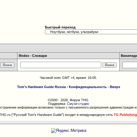
Быстрый переход
Яndex - Словари
Википедия
Часовой пояс GMT +4, время:
16:05
.
Tom's Hardware Guide Russia
-
Конфиденциальность
-
Вверх
©2000 - 2026, Форум THG.
Поддержка:
Смузи-студио
странение информации возможно только с письменного разрешения администрации и
THG.ru ("Русский Tom's Hardware Guide") входит в международную сеть
TG Publishing