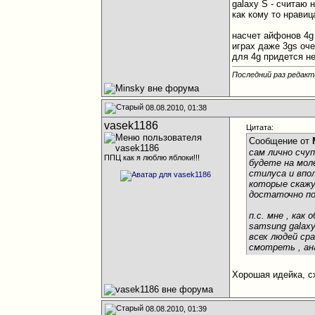
galaxy S - считаю
как кому то нравиц
насчет айфонов 4g 
играх даже 3gs оче
для 4g придется не
Последний раз редакт
08.08.2010, 01:38
vasek1186
Цитата:
Сообщение от
сам лично счу
ППЦ как я люблю яблоки!!!
будете на мол
стилуса и впо
которые скажу
достаточно по
п.с. мне , как
samsung galax
всех людей сра
смотреть , ан
Хорошая идейка, с
08.08.2010, 01:39