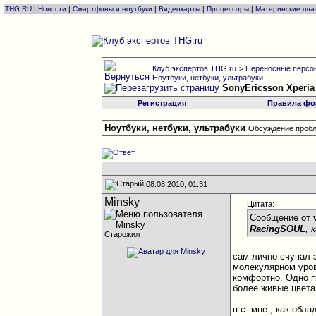
THG.RU
|
Новости
|
Смартфоны и ноутбуки
|
Видеокарты
|
Процессоры
|
Материнские пла
Клуб экспертов THG.ru
>
Переносные персон
Ноутбуки, нетбуки, ультрабуки
SonyEricsson Xperia
Регистрация
Правила фо
Ноутбуки, нетбуки, ультрабуки
Обсуждение пробл
08.08.2010, 01:31
Minsky
Цитата:
Сообщение от
RacingSOUL
, 
Старожил
сам лично счупал 
молекулярном уров
комфортно. Одно пл
более живые цвета 
п.с. мне , как обл