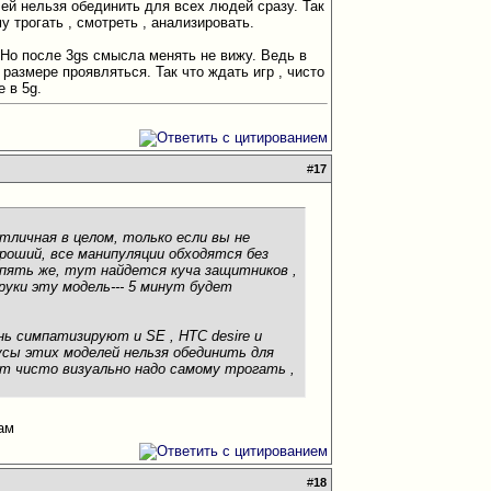
ей нельзя обединить для всех людей сразу. Так
у трогать , смотреть , анализировать.
. Но после 3gs смысла менять не вижу. Ведь в
 размере проявляться. Так что ждать игр , чисто
 в 5g.
#
17
тличная в целом, только если вы не
ороший, все манипуляции обходятся без
опять же, тут найдется куча защитников ,
уки эту модель--- 5 минут будет
ень симпатизируют и SE , HTC desire и
усы этих моделей нельзя обединить для
Тут чисто визуально надо самому трогать ,
сам
#
18