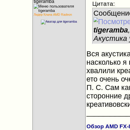
tigeramba
Цитата:
Сообщени
Лидер Клана AMD Radeon
tigeramba
Акустика у
Вся акустика
насколько я
хвалили креа
ето очень оч
П. С. Сам ка
сторонние д
креативовски
__________
Обзор AMD FX-83