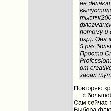
не делают
выпустили
тысяч(200-
флагманск
потому и 
игр). Она
5 раз бол
Просто Cre
Professio
от creativ
задал тут
Повторяю креа
.... с больш
Сам сейчас с
Выбора факти