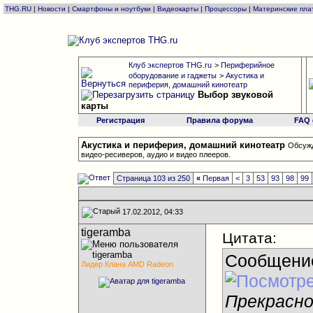
THG.RU
|
Новости
|
Смартфоны и ноутбуки
|
Видеокарты
|
Процессоры
|
Материнские пла
Клуб экспертов THG.ru
>
Периферийное
оборудование и гаджеты
>
Акустика и
периферия, домашний кинотеатр
Выбор звуковой
карты
Регистрация
Правила форума
FAQ
Акустика и периферия, домашний кинотеатр
Обсужд
видео-ресиверов, аудио и видео плееров.
Страница 103 из 250
«
Первая
<
3
53
93
98
99
17.02.2012, 04:33
tigeramba
Цитата:
Сообщени
Лидер Клана AMD Radeon
Прекрасно