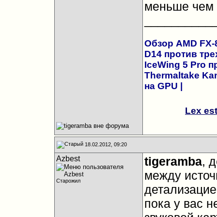
меньше чем 
__________
Обзор AMD FX-83
D14 против трех
IceWing 5 Pro 
Thermaltake Kan
на GPU
|
Lex es
18.02.2012, 09:20
Azbest
tigeramba
, 
между источ
Старожил
детализацие
пока у вас н