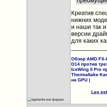
преимущес
Креатив спе
нижних модел
и наши так 
версии драй
для каких ка
__________
Обзор AMD FX-83
D14 против трех
IceWing 5 Pro 
Thermaltake Kan
на GPU
|
Lex es