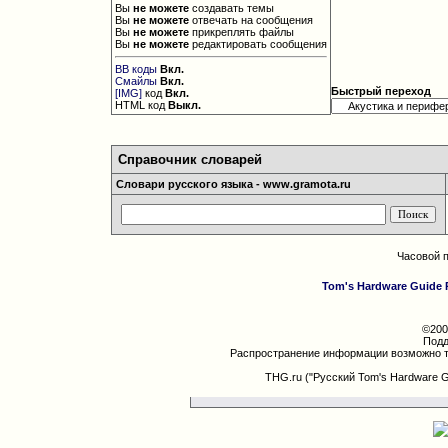
Вы
не можете
создавать темы
Вы
не можете
отвечать на сообщения
Вы
не можете
прикреплять файлы
Вы
не можете
редактировать сообщения
BB коды
Вкл.
Смайлы
Вкл.
Быстрый переход
[IMG]
код
Вкл.
HTML код
Выкл.
Справочник словарей
Словари русского языка - www.gramota.ru
Часовой 
Tom's Hardware Guide 
©200
Подд
Распространение информации возможно т
THG.ru ("Русский Tom's Hardware 