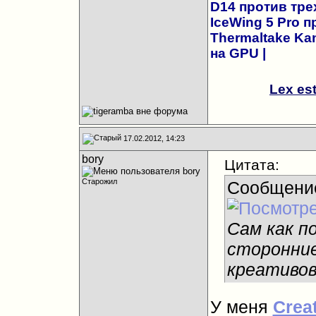
D14 против трех
IceWing 5 Pro 
Thermaltake Kan
на GPU
|
Lex es
17.02.2012, 14:23
bory
Цитата:
Старожил
Сообщени
Сам как п
сторонние
креативов
У меня
Crea