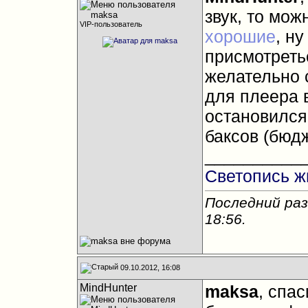
звук, то мо
VIP-пользователь
хорошие
, н
присмотреть
желательно 
для плеера 
остановился
баксов (бюдж
__________
Светопись ж
Последний раз
18:56
.
09.10.2012, 16:08
MindHunter
maksa
, спас