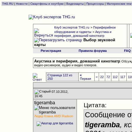
THG.RU
|
Новости
|
Смартфоны и ноутбуки
|
Видеокарты
|
Процессоры
|
Материнские пла
Клуб экспертов THG.ru
>
Периферийное
оборудование и гаджеты
>
Акустика и
периферия, домашний кинотеатр
Выбор звуковой
карты
Регистрация
Правила форума
FAQ
Акустика и периферия, домашний кинотеатр
Обсужд
видео-ресиверов, аудио и видео плееров.
Страница 122 из
«
<
22
72
112
117
11
250
Первая
07.10.2012,
16:45
tigeramba
Цитата:
Сообщение о
Лидер Клана AMD Radeon
tigeramba
, к