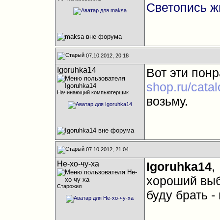
Светопись ж
07.10.2012, 20:18
Igoruhka14
Вот эти пон
shop.ru/catal
Начинающий компьютерщик
возьму.
07.10.2012, 21:04
Не-хо-чу-ха
Igoruhka14
,
хороший вы
Старожил
буду брать -