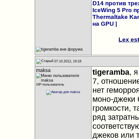
D14 против трех
IceWing 5 Pro 
Thermaltake Kan
на GPU
|
Lex es
07.10.2012, 19:18
maksa
tigeramba
, 
7, отношени
VIP-пользователь
нет геморро
моно-джеки 6
громкости, т
ряд затратн
соответству
джеков или 