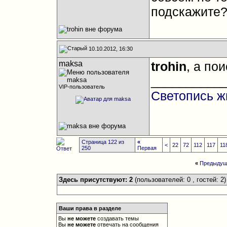
подскажите
10.10.2012, 16:30
maksa
trohin
, а по
__________
VIP-пользователь
Светопись ж
Страница 122 из
«
<
22
72
112
117
11
250
Первая
«
Предыдущ
Здесь присутствуют: 2
(пользователей: 0 , гостей: 2)
Ваши права в разделе
Вы
не можете
создавать темы
Вы
не можете
отвечать на сообщения