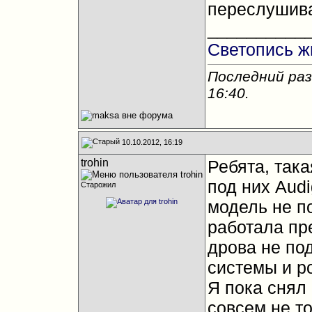
переслушива
__________
Светопись ж
Последний раз
16:40
.
10.10.2012, 16:19
trohin
Ребята, така
под них Audi
Старожил
модель не по
работала пре
дрова не по
системы и р
Я пока снял 
совсем не то