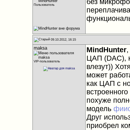
без микрофо
Пользователь
переплачива
функциональ
09.10.2012, 16:15
maksa
MindHunter
,
ЦАП (DAC), 
VIP-пользователь
влезут)) Хот
может работ
как ЦАП с н
встроенного 
похуже полн
модель
фиио
Друг использ
приобрел ко