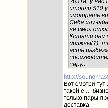
2031а, у нас
стоили 510 у
смотреть вто
Себе случайн
не смог отка
Кстати они 
должны(?), т
есть разбеж
производите
пару...
http://soundmast
Вот смотри тут 
такой е.... биз
только пары пр
доставка.