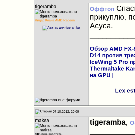
tigeramba
Спаси
Оффтоп
прикуплю, п
Лидер Клана AMD Radeon
Асуса.
__________
Обзор AMD FX-83
D14 против трех
IceWing 5 Pro 
Thermaltake Kan
на GPU
|
Lex es
07.10.2012, 20:09
maksa
tigeramba
,
О
__________
VIP-пользователь