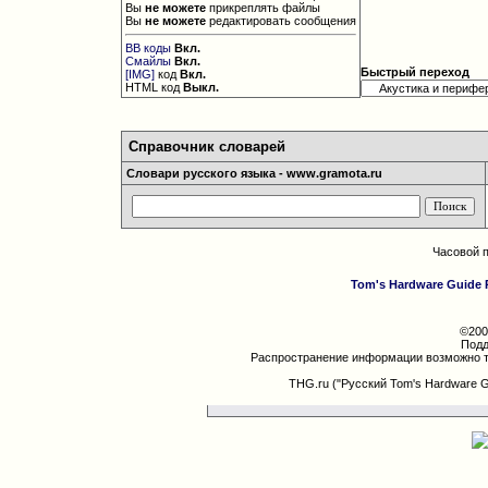
Вы
не можете
прикреплять файлы
Вы
не можете
редактировать сообщения
BB коды
Вкл.
Смайлы
Вкл.
Быстрый переход
[IMG]
код
Вкл.
HTML код
Выкл.
Справочник словарей
Словари русского языка - www.gramota.ru
Часовой 
Tom's Hardware Guide 
©200
Подд
Распространение информации возможно т
THG.ru ("Русский Tom's Hardware 