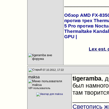
_____________
Обзор AMD FX-8350 
против трех Therma
5 Pro против Noct
Thermaltake Kandal
GPU
|
Lex est,
07.10.2012, 17:22
maksa
tigeramba
, 
был намного 
VIP-пользователь
там творитс
__________
Светопись ж